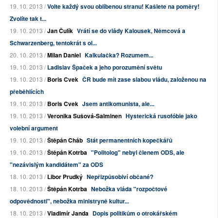
19. 10. 2013 /
Volte každý svou oblíbenou stranu! Kašlete na poměry!
Zvolíte tak t...
19. 10. 2013 /
Jan Čulík
Vrátí se do vlády Kalousek, Němcová a
Schwarzenberg, tentokrát s ol...
20. 10. 2013 /
Milan Daniel
Kalkulačka? Rozumem...
19. 10. 2013 /
Ladislav Špaček a jeho porozumění světu
19. 10. 2013 /
Boris Cvek
ČR bude mít zase slabou vládu, založenou na
přeběhlících
19. 10. 2013 /
Boris Cvek
Jsem antikomunista, ale...
19. 10. 2013 /
Veronika Sušová-Salminen
Hysterická rusofóbie jako
volební argument
19. 10. 2013 /
Štěpán Cháb
Stát permanentních kopečkářů
19. 10. 2013 /
Štěpán Kotrba
"Politolog" nebyl členem ODS, ale
"nezávislým kandidátem" za ODS
18. 10. 2013 /
Libor Prudký
Nepřizpůsobiví občané?
18. 10. 2013 /
Štěpán Kotrba
Nebožka vláda "rozpočtové
odpovědnosti", nebožka ministryně kultur...
18. 10. 2013 /
Vladimír Janda
Dopis politikům o otrokářském