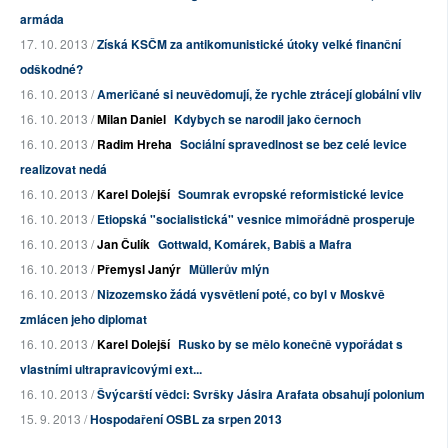
armáda
17. 10. 2013 /
Získá KSČM za antikomunistické útoky velké finanční
odškodné?
16. 10. 2013 /
Američané si neuvědomují, že rychle ztrácejí globální vliv
16. 10. 2013 /
Milan Daniel
Kdybych se narodil jako černoch
16. 10. 2013 /
Radim Hreha
Sociální spravedlnost se bez celé levice
realizovat nedá
16. 10. 2013 /
Karel Dolejší
Soumrak evropské reformistické levice
16. 10. 2013 /
Etiopská "socialistická" vesnice mimořádně prosperuje
16. 10. 2013 /
Jan Čulík
Gottwald, Komárek, Babiš a Mafra
16. 10. 2013 /
Přemysl Janýr
Müllerův mlýn
16. 10. 2013 /
Nizozemsko žádá vysvětlení poté, co byl v Moskvě
zmlácen jeho diplomat
16. 10. 2013 /
Karel Dolejší
Rusko by se mělo konečně vypořádat s
vlastními ultrapravicovými ext...
16. 10. 2013 /
Švýcarští vědci: Svršky Jásira Arafata obsahují polonium
15. 9. 2013 /
Hospodaření OSBL za srpen 2013