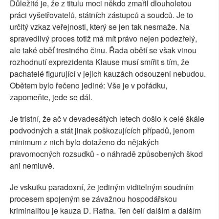
Důležité je, že z titulu moci někdo zmařil dlouholetou
práci vyšetřovatelů, státních zástupců a soudců. Je to
určitý vzkaz veřejnosti, který se jen tak nesmaže. Na
spravedlivý proces totiž má mít právo nejen podezřelý,
ale také oběť trestného činu. Řada obětí se však vinou
rozhodnutí exprezidenta Klause musí smířit s tím, že
pachatelé figurující v jejich kauzách odsouzeni nebudou.
Obětem bylo řečeno jediné: Vše je v pořádku,
zapomeňte, jede se dál.
Je tristní, že ač v devadesátých letech došlo k celé škále
podvodných a stát jinak poškozujících případů, jenom
minimum z nich bylo dotaženo do nějakých
pravomocných rozsudků - o náhradě způsobených škod
ani nemluvě.
Je vskutku paradoxní, že jediným viditelným soudním
procesem spojeným se závažnou hospodářskou
kriminalitou je kauza D. Ratha. Ten čelí dalším a dalším