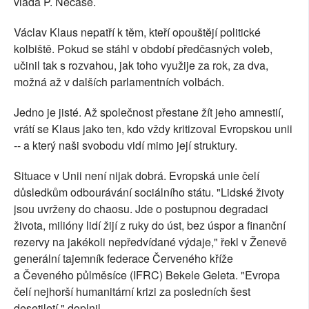
vláda P. Nečase.
Václav Klaus nepatří k těm, kteří opouštějí politické
kolbiště. Pokud se stáhl v období předčasných voleb,
učinil tak s rozvahou, jak toho využije za rok, za dva,
možná až v dalších parlamentních volbách.
Jedno je jisté. Až společnost přestane žít jeho amnestií,
vrátí se Klaus jako ten, kdo vždy kritizoval Evropskou unii
-- a který naši svobodu vidí mimo její struktury.
Situace v Unii není nijak dobrá. Evropská unie čelí
důsledkům odbourávání sociálního státu. "Lidské životy
jsou uvrženy do chaosu. Jde o postupnou degradaci
života, milióny lidí žijí z ruky do úst, bez úspor a finanční
rezervy na jakékoli nepředvídané výdaje," řekl v Ženevě
generální tajemník federace Červeného kříže
a Čeveného půlměsíce (IFRC) Bekele Geleta. "Evropa
čelí nejhorší humanitární krizi za posledních šest
desetiletí," doplnil.