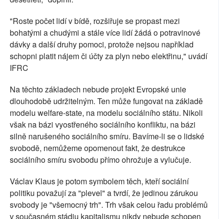
"Roste počet lidí v bídě, rozšiřuje se propast mezi
bohatými a chudými a stále více lidí žádá o potravinové
dávky a další druhy pomoci, protože nejsou například
schopni platit nájem či účty za plyn nebo elektřinu," uvádí
IFRC
Na těchto základech nebude projekt Evropské unie
dlouhodobě udržitelným. Ten může fungovat na základě
modelu welfare-state, na modelu sociálního státu. Nikoli
však na bázi vyostřeného sociálního konfliktu, na bázi
silně narušeného sociálního smíru. Bavíme-li se o lidské
svobodě, nemůžeme opomenout fakt, že destrukce
sociálního smíru svobodu přímo ohrožuje a vylučuje.
Václav Klaus je potom symbolem těch, kteří sociální
politiku považují za "plevel" a tvrdí, že jedinou zárukou
svobody je "všemocný trh". Trh však celou řadu problémů
v současném stádiu kapitalismu nikdy nebude schopen