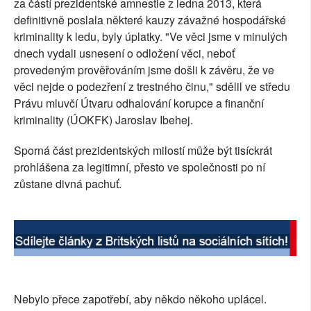
za částí prezidentské amnestie z ledna 2013, která
SOCIÁLNÍ SÍTĚ
definitivně poslala některé kauzy závažné hospodářské
kriminality k ledu, byly úplatky. "Ve věci jsme v minulých
RUBRIKY
dnech vydali usnesení o odložení věci, neboť
provedeným prověřováním jsme došli k závěru, že ve
PLNÁ VERZE STRÁNEK
věci nejde o podezření z trestného činu," sdělil ve středu
Právu mluvčí Útvaru odhalování korupce a finanční
kriminality (ÚOKFK) Jaroslav Ibehej.
Sporná část prezidentských milostí může být tisíckrát
prohlášena za legitimní, přesto ve společnosti po ní
zůstane divná pachuť.
Nebylo přece zapotřebí, aby někdo někoho uplácel.