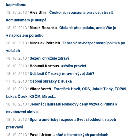
kapitalismu
18. 10. 2013 /
Aleš Uhlíř
Česko ničí současná pravice, strašit
komunismem je hloupé
18. 10. 2013 /
Marek Řezanka
Občané přes palubu, aneb Vše je
v naprostém pořádku
18. 10. 2013 /
Miroslav Polreich
Zahraničně-bezpečnostní politika po
volbách
18. 10. 2013 /
Sezení ohrožuje zdraví
18. 10. 2013 /
Bohumil Kartous
#Volím pravici
18. 10. 2013 /
Události ČT rozvíjí mravní vývoj dětí?
17. 10. 2013 /
Osobní obrázky z Ruska
18. 10. 2013 /
Viktor Vereš
František Havíř, ODS, Jakub Tichý, TOP09,
Lukáš Čížek, KSČM, Mirosl...
18. 10. 2013 /
Jedenáct laureátů Nobelovy ceny vyzvalo Putina k
osvobození aktivis...
18. 10. 2013 /
Spor a americký rozpočet: Svět si oddechl, napětí
přetrvává
18. 10. 2013 /
Pavel Urban
Ještě o historických paralelách