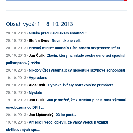
Obsah vydání | 18. 10. 2013
20. 10. 2013 /
Musím před Kalouskem smeknout
20. 10. 2013 /
Štefan Švec
Nevím, koho volit
20. 10. 2013 /
Britský ministr financí v Číně ohrozil bezpečnost státu
20. 10. 2013 /
Jan Čulík
Zločin, který na mladé české generaci spáchal
polistopadový režim
20. 10. 2013 /
Nikdo v ČR systematicky nepěstuje jazykové schopnosti
19. 10. 2013 /
Vyprodáno
20. 10. 2013 /
Aleš Uhlíř
Cynické žvásty ostravského primátora
20. 10. 2013 /
Myslete
19. 10. 2013 /
Jan Čulík
Jak je možné, že v Británii je celá řada výrobků
osvobozená od DPH ...
20. 10. 2013 /
Jan Lipšanský
23 let poté...
19. 10. 2013 /
Američtí vědci objevili, že války vedou k vzniku
civilizovaných spo...