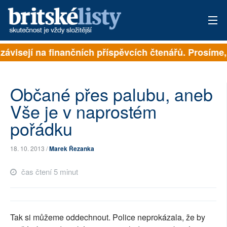
závisejí na finančních příspěvcích čtenářů. Prosíme, 
PŘIHLÁSIT
AKTUÁLNÍ VYDÁNÍ
Občané přes palubu, aneb
ARCHIV
Vše je v naprostém
pořádku
ROZHOVORY
TÉMATA
18. 10. 2013 /
Marek Řezanka
NEJČTENĚJŠÍ ZA 7 DNÍ
čas čtení 5 minut
AUTOŘI
PŘÍSPĚVKY NA PROVOZ
Tak si můžeme oddechnout. Police neprokázala, že by