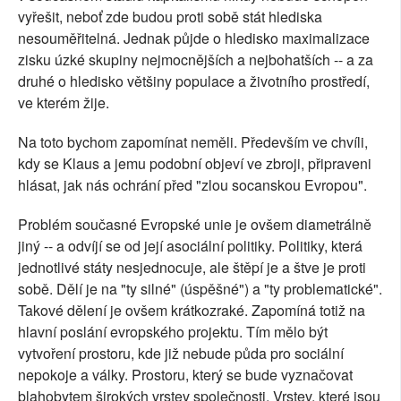
vyřešit, neboť zde budou proti sobě stát hlediska
nesouměřitelná. Jednak půjde o hledisko maximalizace
zisku úzké skupiny nejmocnějších a nejbohatších -- a za
druhé o hledisko většiny populace a životního prostředí,
ve kterém žije.
Na toto bychom zapomínat neměli. Především ve chvíli,
kdy se Klaus a jemu podobní objeví ve zbroji, připraveni
hlásat, jak nás ochrání před "zlou socanskou Evropou".
Problém současné Evropské unie je ovšem diametrálně
jiný -- a odvíjí se od její asociální politiky. Politiky, která
jednotlivé státy nesjednocuje, ale štěpí je a štve je proti
sobě. Dělí je na "ty silné" (úspěšné") a "ty problematické".
Takové dělení je ovšem krátkozraké. Zapomíná totiž na
hlavní poslání evropského projektu. Tím mělo být
vytvoření prostoru, kde již nebude půda pro sociální
nepokoje a války. Prostoru, který se bude vyznačovat
blahobytem širokých vrstev společnosti. Vrstev, které jsou