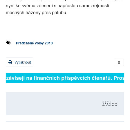
nyní ke svému zděšení s naprostou samozřejmostí
mocných házeny přes palubu.
Předčasné volby 2013
0
Vytisknout
ně závisejí na finančních příspěvcích čtenářů. Prosíme
15338