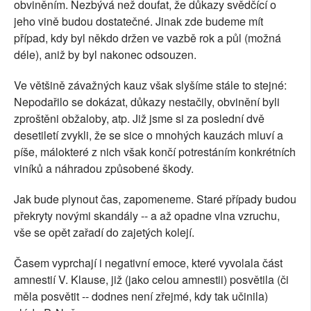
obviněním. Nezbývá než doufat, že důkazy svědčící o
jeho vině budou dostatečné. Jinak zde budeme mít
případ, kdy byl někdo držen ve vazbě rok a půl (možná
déle), aniž by byl nakonec odsouzen.
Ve většině závažných kauz však slyšíme stále to stejné:
Nepodařilo se dokázat, důkazy nestačily, obvinění byli
zproštěni obžaloby, atp. Již jsme si za poslední dvě
desetiletí zvykli, že se sice o mnohých kauzách mluví a
píše, málokteré z nich však končí potrestáním konkrétních
viníků a náhradou způsobené škody.
Jak bude plynout čas, zapomeneme. Staré případy budou
překryty novými skandály -- a až opadne vlna vzruchu,
vše se opět zařadí do zajetých kolejí.
Časem vyprchají i negativní emoce, které vyvolala část
amnestií V. Klause, již (jako celou amnestii) posvětila (či
měla posvětit -- dodnes není zřejmé, kdy tak učinila)