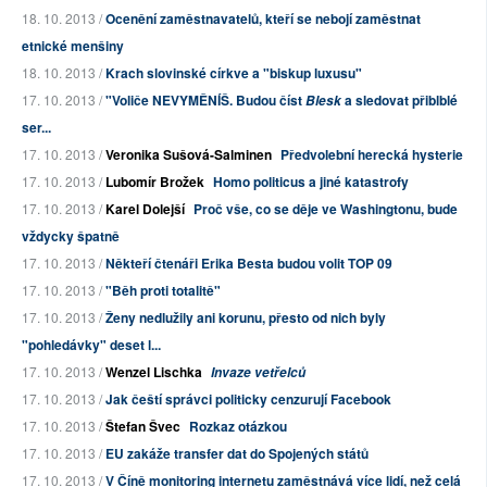
18. 10. 2013 /
Ocenění zaměstnavatelů, kteří se nebojí zaměstnat
etnické menšiny
18. 10. 2013 /
Krach slovinské církve a "biskup luxusu"
17. 10. 2013 /
"Voliče NEVYMĚNÍŠ. Budou číst
a sledovat přiblblé
Blesk
ser...
17. 10. 2013 /
Veronika Sušová-Salminen
Předvolební herecká hysterie
17. 10. 2013 /
Lubomír Brožek
Homo politicus a jiné katastrofy
17. 10. 2013 /
Karel Dolejší
Proč vše, co se děje ve Washingtonu, bude
vždycky špatně
17. 10. 2013 /
Někteří čtenáři Erika Besta budou volit TOP 09
17. 10. 2013 /
"Běh proti totalitě"
17. 10. 2013 /
Ženy nedlužily ani korunu, přesto od nich byly
"pohledávky" deset l...
17. 10. 2013 /
Wenzel Lischka
Invaze vetřelců
17. 10. 2013 /
Jak čeští správci politicky cenzurují Facebook
17. 10. 2013 /
Štefan Švec
Rozkaz otázkou
17. 10. 2013 /
EU zakáže transfer dat do Spojených států
17. 10. 2013 /
V Číně monitoring internetu zaměstnává více lidí, než celá