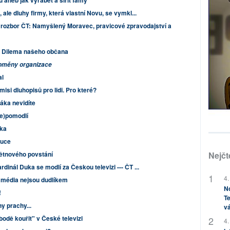
u aneb jak vyrábět a šířit fámy
 ale dluhy firmy, která vlastní Novu, se vymkl...
 rozbor ČT: Namyšlený Moravec, pravicové zpravodajství a
. Dilema našeho občana
roměny organizace
al
isi dluhopisů pro lidi. Pro které?
řáka nevidíte
ne)pomodlí
ka
kuce
ětnového povstání
Nejčt
rdinál Duka se modlí za Českou televizi --- ČT ...
4.
 média nejsou dudlíkem
No
!
Te
y prachy...
vá
bodě kouřit" v České televizi
4.