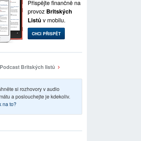
Přispějte finančně na
provoz
Britských
v mobilu.
Listů
CHCI PŘISPĚT
Podcast Britských listů
áhněte si rozhovory v audio
mátu a poslouchejte je kdekoliv.
k na to?