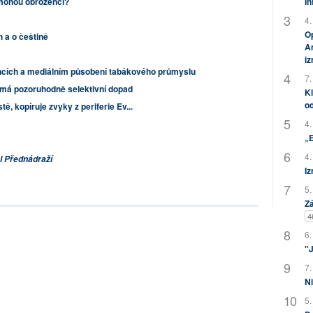
mohou obrozenci?
In
4.
Op
h a o češtině
Am
i
ncích a mediálním působení tabákového průmyslu
7.
í má pozoruhodně selektivní dopad
Kl
od
ě, kopíruje zvyky z periferie Ev...
4.
„
4.
l Přednádraží
Iz
5.
Zá
4
6.
"J
7.
Ni
5.