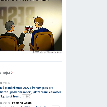
enější
 8. 2026
vá jednání mezi USA a Íránem jsou pro
herán „poslední šancí“, jak zabránit eskalaci
lky, tvrdí Trump
11980
 8. 2026
Fabiano Golgo