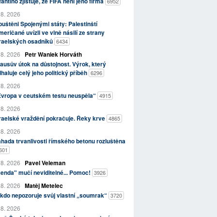
fantino zjišťuje, že FIFA není jeho firma
6952
 8. 2026
uštěni Spojenými státy: Palestinští
eričané uvízli ve vlně násilí ze strany
zraelských osadníků
6434
 8. 2026
Petr Waniek Horváth
ausův útok na důstojnost. Výrok, který
haluje celý jeho politický příběh
6296
 8. 2026
Evropa v ceutském testu neuspěla“
4915
 8. 2026
raelské vraždění pokračuje. Řeky krve
4865
 8. 2026
hada trvanlivosti římského betonu rozluštěna
601
 8. 2026
Pavel Veleman
enda" mučí neviditelné... Pomoc!
3926
 8. 2026
Matěj Metelec
kdo nepozoruje svůj vlastní „soumrak“
3720
 8. 2026