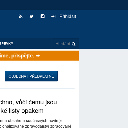
Přihlásit
SPĚVKY
e, přispějte. ➥
OBJEDNAT PŘEDPLATNÉ
hno, vůči čemu jsou
ské listy opakem
ním obsahem současných novin je
ionalizované zpravodajství zpracované