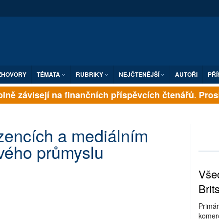
ZHOVORY
TÉMATA
RUBRIKY
NEJČTENĚJŠÍ
AUTOŘI
PŘÍ
lně závisejí na finančních příspěvcích čtenářů. Prosím
zencích a mediálním
vého průmyslu
Všec
Brit
Primár
komerc