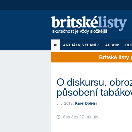
AKTUÁLNÍ VYDÁNÍ
ARCHIV
RO
Britské listy p
O diskursu, obro
působení tabáko
5. 5. 2013 /
Karel Dolejší
čas čtení 2 minuty