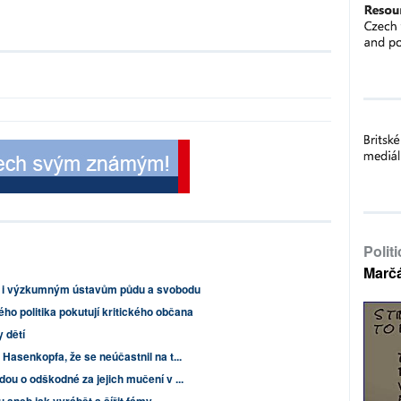
Polit
Marč
m i výzkumným ústavům půdu a svobodu
ho politika pokutují kritického občana
 dětí
Hasenkopfa, že se neúčastnil na t...
dou o odškodné za jejich mučení v ...