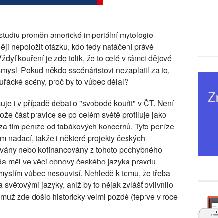
 studiu proměn americké imperiální mytologie
ěji nepoložit otázku, kdo tedy natáčení právě
ždyť kouření je zde tolik, že to celé v rámci dějové
ysl. Pokud někdo sscénáristovi nezaplatil za to,
uřácké scény, proč by to vůbec dělal?
je i v případě debat o "svobodě kouřit" v ČT. Není
tože část pravice se po celém světě profiluje jako
u za tím peníze od tabákových koncernů. Tyto peníze
ím nadací, takže i některé projekty českých
covány nebo kofinancovány z tohoto pochybného
zda měl ve věci obnovy českého jazyka pravdu
myslím vůbec nesouvisí. Nehledě k tomu, že třeba
světovými jazyky, aniž by to nějak zvlášť ovlivnilo
emuž zde došlo historicky velmi pozdě (teprve v roce