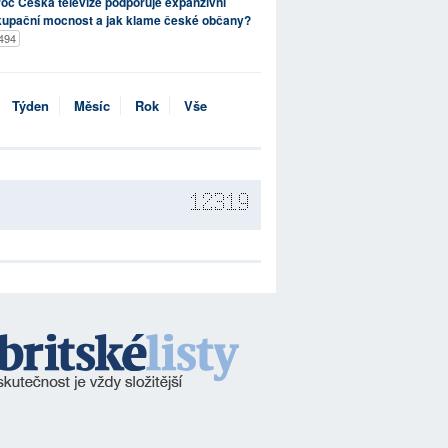
oč Česká televize podporuje expanzivní
kupační mocnost a jak klame české občany?
494
Týden
Měsíc
Rok
Vše
12319