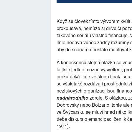
Když se člověk tímto výtvorem kvůli
prokousává, nemůže si dříve či pozd
takového seriálu vlastně financuje. V
linie nedává vůbec žádný rozumný sm
aby do scénáře neustále montoval k
A koneckonců stejná otázka se vnucu
to jistě jediné možné vysvětlení, pro
prokuřácká - ale většinou i pak jso
se však také rozdávají prostřednictv
neziskových organizací jsou finan
nadnárodního
zdroje. S otázkou, 
Dobrovský nebo Bolzano, tohle ale 
ve Švýcarsku se mluví hned několika 
třeba diskurs o emancipaci žen, k č
1971).