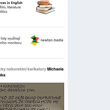
icky nekorektní karikatury
Michaela
áka