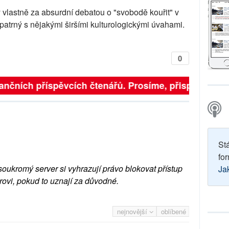
my vlastně za absurdní debatou o "svobodě kouřit" v
 opatrný s nějakými širšími kulturologickými úvahami.
0
finančních příspěvcích čtenářů. Prosíme, přispějte. ➥
St
for
soukromý server si vyhrazují právo blokovat přístup
Ja
rovi, pokud to uznají za důvodné.
nejnovější
oblíbené