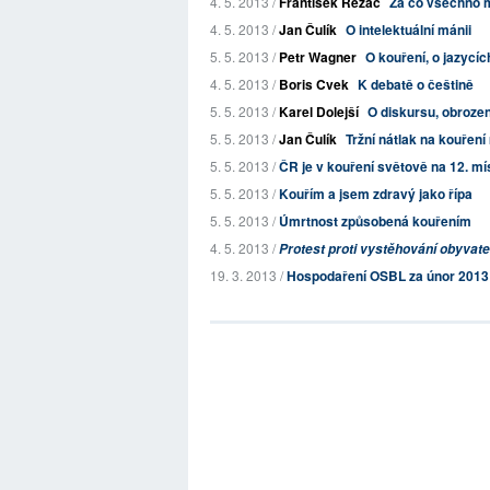
4. 5. 2013 /
František Řezáč
Za co všechno 
4. 5. 2013 /
Jan Čulík
O intelektuální mánii
5. 5. 2013 /
Petr Wagner
O kouření, o jazycíc
4. 5. 2013 /
Boris Cvek
K debatě o češtině
5. 5. 2013 /
Karel Dolejší
O diskursu, obroze
5. 5. 2013 /
Jan Čulík
Tržní nátlak na kouřen
5. 5. 2013 /
ČR je v kouření světově na 12. míst
5. 5. 2013 /
Kouřím a jsem zdravý jako řípa
5. 5. 2013 /
Úmrtnost způsobená kouřením
4. 5. 2013 /
Protest proti vystěhování obyvate
19. 3. 2013 /
Hospodaření OSBL za únor 2013