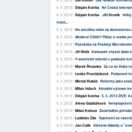
Jan Kavan
Jak nedělat novinařin
6. 5. 2013 /
Štěpán Kotrba
Ne Česká televize,
6. 5. 2013 /
Štěpán Kotrba
,
Jiří Hroník
Velký
troch...
6. 5. 2013 /
Na zmrzlinu nebo na demonstraci
6. 5. 2013 /
Moderní ČSSD? Plány a realita p
3. 5. 2013 /
Pozvánka na Pražský Microfestiv
6. 5. 2013 /
Jiří Baťa
Kalousek chystá další em
6. 5. 2013 /
V americké televizi v podstatě ku
5. 5. 2013 /
Marek Řezanka
Za co se Duka (
4. 5. 2013 /
Lenka Procházková
Podzemní ře
5. 5. 2013 /
Michal Rubáš
Reformy jako exe
5. 5. 2013 /
Milan Valach
Aktuální význam kv
5. 5. 2013 /
Štěpán Kotrba
5. 5. 2013 ŽIVĚ: Ka
5. 5. 2013 /
Alena Gajdůšková
Veřejnoprávní
5. 5. 2013 /
Milan Kohout
Zaneřáďme přírodu
5. 5. 2013 /
Ladislav Žák
Tajemství za všechn
4. 5. 2013 /
Jan Čulík
Otřesné bláboly o "svo