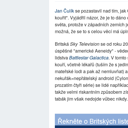
Jan Čulík
se pozastavil nad tím, ja
kouřit". Vyjádřil názor, že je to dá
světa, protože v západních zemích j
možná, že se to s celou věcí má úpln
Britská
Sky Television
se od roku 20
úspěšné "americké Aeneidy" - vědeck
lidstva
Battlestar Galactica
. V tomto
kouří, včetně lékařů (tuším že s je
mateřské lodi a pak až nemluvňat) a
nekuřák=nepřátelský android (Cylo
prozatím čtyři série) se lidé napřík
takže velmi riskantním způsobem zí
tabák jim však nedojde vůbec nikdy.