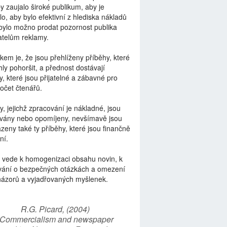
by zaujalo široké publikum, aby je
lo, aby bylo efektivní z hlediska nákladů
bylo možno prodat pozornost publika
telům reklamy.
kem je, že jsou přehlíženy příběhy, které
ly pohoršit, a přednost dostávají
y, které jsou přijatelné a zábavné pro
počet čtenářů.
y, jejichž zpracování je nákladné, jsou
vány nebo opomíjeny, nevšímavě jsou
zeny také ty příběhy, které jsou finančně
ní.
 vede k homogenizaci obsahu novin, k
vání o bezpečných otázkách a omezení
názorů a vyjadřovaných myšlenek.
R.G. Picard, (2004)
“Commercialism and newspaper