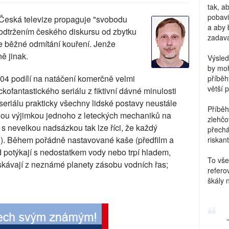
tak, a
pobavi
k Česká televize propaguje "svobodu
a aby 
no odtržením českého diskursu od zbytku
zadava
e běžné odmítání kouření. Jenže
ě jinak.
Výsled
by moh
04 podílí na natáčení komerčně velmi
příběh
větší 
ofantastického seriálu z fiktivní dávné minulosti
 seriálu prakticky všechny lidské postavy neustále
Příběh
dinou výjimkou jednoho z leteckých mechaniků na
zlehčo
 s nevelkou nadsázkou tak lze říci, že každý
přechá
n). Během pořádně nastavované kaše (předfilm a
riskant
lad potýkají s nedostatkem vody nebo trpí hladem,
To vše
skávají z neznámé planety zásobu vodních řas;
refero
škály 