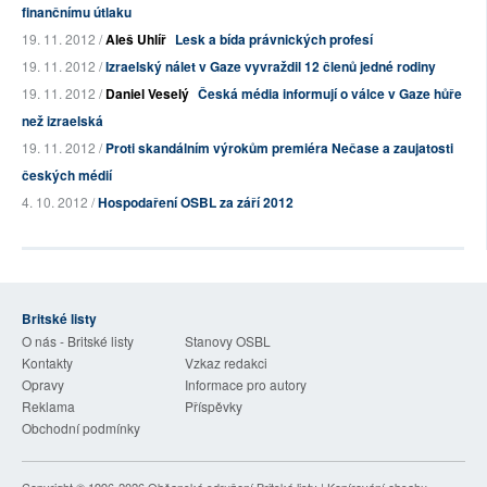
finančnímu útlaku
19. 11. 2012 /
Aleš Uhlíř
Lesk a bída právnických profesí
19. 11. 2012 /
Izraelský nálet v Gaze vyvraždil 12 členů jedné rodiny
19. 11. 2012 /
Daniel Veselý
Česká média informují o válce v Gaze hůře
než izraelská
19. 11. 2012 /
Proti skandálním výrokům premiéra Nečase a zaujatosti
českých médií
4. 10. 2012 /
Hospodaření OSBL za září 2012
Britské listy
O nás - Britské listy
Stanovy OSBL
Kontakty
Vzkaz redakci
Opravy
Informace pro autory
Reklama
Příspěvky
Obchodní podmínky