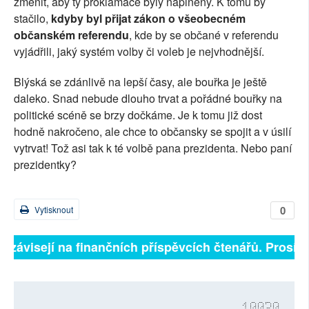
změnit, aby ty proklamace byly naplněny. K tomu by
stačilo,
kdyby byl přijat zákon o všeobecném
občanském referendu
, kde by se občané v referendu
vyjádřili, jaký systém volby či voleb je nejvhodnější.
Blýská se zdánlivě na lepší časy, ale bouřka je ještě
daleko. Snad nebude dlouho trvat a pořádné bouřky na
politické scéně se brzy dočkáme. Je k tomu již dost
hodně nakročeno, ale chce to občansky se spojit a v úsilí
vytrvat! Tož asi tak k té volbě pana prezidenta. Nebo paní
prezidentky?
0
Vytisknout
ě závisejí na finančních příspěvcích čtenářů. Prosíme,