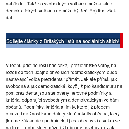
nabíledni. Takže o svobodných volbách možná, ale o
demokratických volbách nemůže být řeč. Pojďme však
dál.
V lednu příštího roku nás čekají prezidentské volby, na
rozdíl od těch údajně dřívějších "demokratických" bude
nastávající volba prezidenta "přímá". Jak ale přímá, jak
svobodná a jak demokratická, když již pro kandidaturu na
post prezidenta jsou stanoveny nerovné podmínky a
kritéria, odporující svobodným a demokratickým volbám
občanů. Podmínky, kritéria a limity, které již předem
omezují možnost kandidatury kteréhokoliv občana, který
(kromě základních podmínek, t.j čs. občanství a věku) se
na to cítí, nebo který může být občany navrhován. Jak