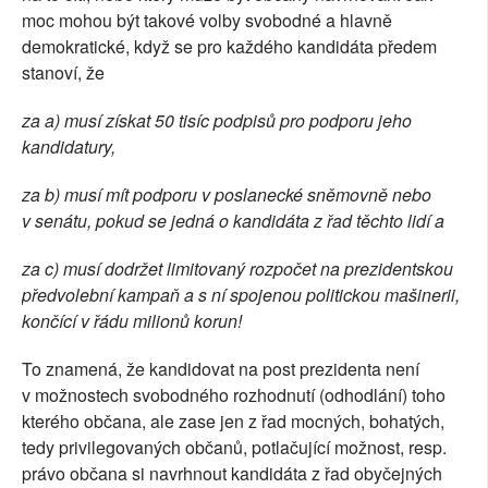
moc mohou být takové volby svobodné a hlavně
demokratické, když se pro každého kandidáta předem
stanoví, že
za a) musí získat 50 tisíc podpisů pro podporu jeho
kandidatury,
za b) musí mít podporu v poslanecké sněmovně nebo
v senátu, pokud se jedná o kandidáta z řad těchto lidí a
za c) musí dodržet limitovaný rozpočet na prezidentskou
předvolební kampaň a s ní spojenou politickou mašinerii,
končící v řádu milionů korun!
To znamená, že kandidovat na post prezidenta není
v možnostech svobodného rozhodnutí (odhodlání) toho
kterého občana, ale zase jen z řad mocných, bohatých,
tedy privilegovaných občanů, potlačující možnost, resp.
právo občana si navrhnout kandidáta z řad obyčejných