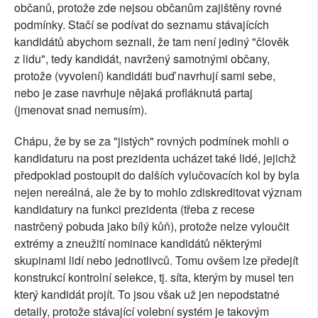
občanů, protože zde nejsou občanům zajištěny rovné
podmínky. Stačí se podívat do seznamu stávajících
kandidátů abychom seznali, že tam není jediný "člověk
z lidu", tedy kandidát, navržený samotnými občany,
protože (vyvolení) kandidáti buď navrhují sami sebe,
nebo je zase navrhuje nějaká profláknutá partaj
(jmenovat snad nemusím).
Chápu, že by se za "jistých" rovných podmínek mohli o
kandidaturu na post prezidenta ucházet také lidé, jejichž
předpoklad postoupit do dalších vylučovacích kol by byla
nejen nereálná, ale že by to mohlo zdiskreditovat význam
kandidatury na funkci prezidenta (třeba z recese
nastrčený pobuda jako bílý kůň), protože nelze vyloučit
extrémy a zneužití nominace kandidátů některými
skupinami lidí nebo jednotlivců. Tomu ovšem lze předejít
konstrukcí kontrolní selekce, tj. síta, kterým by musel ten
který kandidát projít. To jsou však už jen nepodstatné
detaily, protože stávající volební systém je takovým