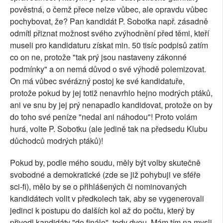
pověstná, o čemž přece nelze vůbec, ale opravdu vůbec
pochybovat, že? Pan kandidát P. Sobotka např. zásadně
odmítl přiznat možnost svého zvýhodnění před těmi, kteří
museli pro kandidaturu získat min. 50 tisíc podpisů zatím
co on ne, protože "tak prý jsou nastaveny zákonné
podmínky" a on nemá důvod o své výhodě polemizovat.
On má vůbec svérázný postoj ke své kandidatuře,
protože pokud by jej totiž nenavrhlo hejno modrých ptáků,
ani ve snu by jej prý nenapadlo kandidovat, protože on by
do toho své peníze "nedal ani náhodou"! Proto volám
hurá, volte P. Sobotku (ale jedině tak na předsedu Klubu
důchodců modrých ptáků)!
Pokud by, podle mého soudu, měly být volby skutečně
svobodné a demokratické (zde se již pohybuji ve sféře
sci-fi), mělo by se o přihlášených či nominovaných
kandidátech volit v předkolech tak, aby se vygenerovali
jedinci k postupu do dalších kol až do počtu, který by
přivedl kandidáty "do finále", tedy dvou. Mám tím na mysli