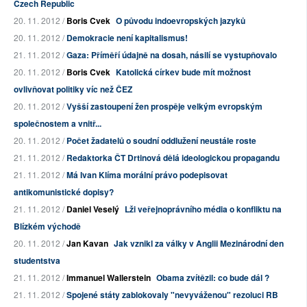
Czech Republic
20. 11. 2012 /
Boris Cvek
O původu indoevropských jazyků
20. 11. 2012 /
Demokracie není kapitalismus!
21. 11. 2012 /
Gaza: Příměří údajně na dosah, násilí se vystupňovalo
20. 11. 2012 /
Boris Cvek
Katolická církev bude mít možnost
ovlivňovat politiky víc než ČEZ
20. 11. 2012 /
Vyšší zastoupení žen prospěje velkým evropským
společnostem a vnitř...
20. 11. 2012 /
Počet žadatelů o soudní oddlužení neustále roste
21. 11. 2012 /
Redaktorka ČT Drtinová dělá ideologickou propagandu
21. 11. 2012 /
Má Ivan Klíma morální právo podepisovat
antikomunistické dopisy?
21. 11. 2012 /
Daniel Veselý
Lži veřejnoprávního média o konfliktu na
Blízkém východě
20. 11. 2012 /
Jan Kavan
Jak vznikl za války v Anglii Mezinárodní den
studentstva
21. 11. 2012 /
Immanuel Wallerstein
Obama zvítězil: co bude dál ?
21. 11. 2012 /
Spojené státy zablokovaly "nevyváženou" rezoluci RB