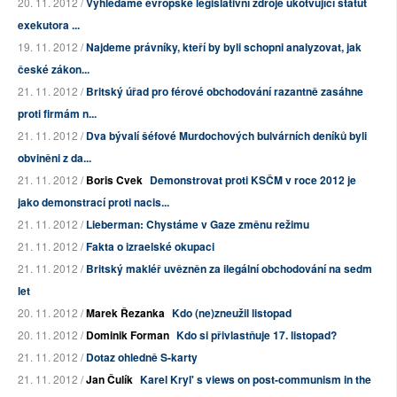
20. 11. 2012 /
Vyhledáme evropské legislativní zdroje ukotvující statut
exekutora ...
19. 11. 2012 /
Najdeme právníky, kteří by byli schopni analyzovat, jak
české zákon...
21. 11. 2012 /
Britský úřad pro férové obchodování razantně zasáhne
proti firmám n...
21. 11. 2012 /
Dva bývalí šéfové Murdochových bulvárních deníků byli
obviněni z da...
21. 11. 2012 /
Boris Cvek
Demonstrovat proti KSČM v roce 2012 je
jako demonstrací proti nacis...
21. 11. 2012 /
Lieberman: Chystáme v Gaze změnu režimu
21. 11. 2012 /
Fakta o izraelské okupaci
21. 11. 2012 /
Britský makléř uvězněn za ilegální obchodování na sedm
let
20. 11. 2012 /
Marek Řezanka
Kdo (ne)zneužil listopad
20. 11. 2012 /
Dominik Forman
Kdo si přivlastňuje 17. listopad?
21. 11. 2012 /
Dotaz ohledně S-karty
21. 11. 2012 /
Jan Čulík
Karel Kryl' s views on post-communism in the