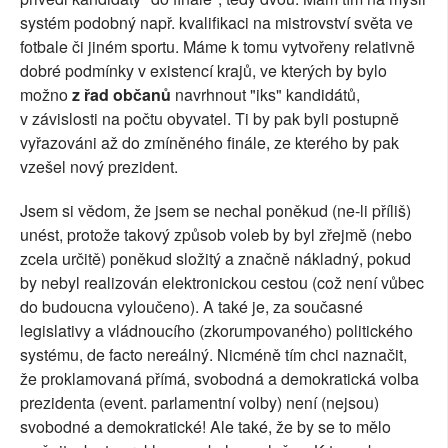
systém podobný např. kvalifikaci na mistrovství světa ve
fotbale či jiném sportu. Máme k tomu vytvořeny relativně
dobré podmínky v existencí krajů, ve kterých by bylo
možno
z řad občanů
navrhnout "iks" kandidátů,
v závislosti na počtu obyvatel. Ti by pak byli postupně
vyřazováni až do zmíněného finále, ze kterého by pak
vzešel nový prezident.
Jsem si vědom, že jsem se nechal poněkud (ne-li příliš)
unést, protože takový způsob voleb by byl zřejmě (nebo
zcela určitě) poněkud složitý a značně nákladný, pokud
by nebyl realizován elektronickou cestou (což není vůbec
do budoucna vyloučeno). A také je, za současné
legislativy a vládnoucího (zkorumpovaného) politického
systému, de facto nereálný. Nicméně tím chci naznačit,
že proklamovaná přímá, svobodná a demokratická volba
prezidenta (event. parlamentní volby) není (nejsou)
svobodné a demokratické! Ale také, že by se to mělo