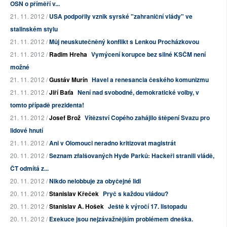
OSN o příměří v...
21. 11. 2012 /
USA podpořily vznik syrské "zahraniční vlády" ve
stalinském stylu
21. 11. 2012 /
Můj neuskutečněný konflikt s Lenkou Procházkovou
21. 11. 2012 /
Radim Hreha
Vymýcení korupce bez silné KSČM není
možné
21. 11. 2012 /
Gustáv Murín
Havel a renesancia českého komunizmu
21. 11. 2012 /
Jiří Baťa
Není nad svobodné, demokratické volby, v
tomto případě prezidenta!
21. 11. 2012 /
Josef Brož
Vítězství Copého zahájilo štěpení Svazu pro
lidové hnutí
21. 11. 2012 /
Ani v Olomouci neradno kritizovat magistrát
20. 11. 2012 /
Seznam zfalšovaných Hyde Parků: Hackeři stranili vládě,
ČT odmítá z...
20. 11. 2012 /
Nikdo nelobbuje za obyčejné lidi
20. 11. 2012 /
Stanislav Křeček
Pryč s každou vládou?
20. 11. 2012 /
Stanislav A. Hošek
Ještě k výročí 17. listopadu
20. 11. 2012 /
Exekuce jsou nejzávažnějším problémem dneška.