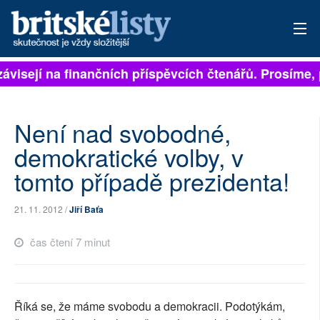
ávisejí na finančních příspěvcích čtenářů. Prosíme, p
PŘIHLÁSIT
AKTUÁLNÍ VYDÁNÍ
Není nad svobodné,
ARCHIV
demokratické volby, v
tomto případě prezidenta!
ROZHOVORY
TÉMATA
21. 11. 2012 /
Jiří Baťa
NEJČTENĚJŠÍ ZA 7 DNÍ
čas čtení 7 minut
AUTOŘI
PŘÍSPĚVKY NA PROVOZ
Říká se, že máme svobodu a demokracii. Podotýkám,