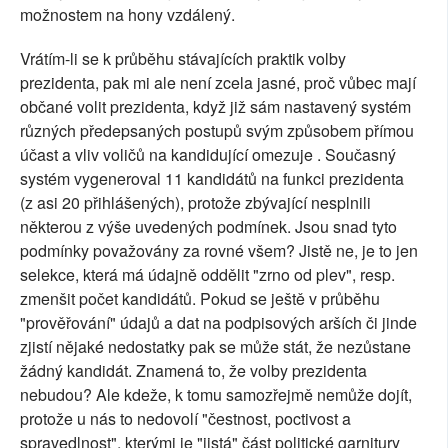
možnostem na hony vzdálený.
Vrátím-li se k průběhu stávajících praktik volby
prezidenta, pak mi ale není zcela jasné, proč vůbec mají
občané volit prezidenta, když již sám nastavený systém
různých předepsaných postupů svým způsobem přímou
účast a vliv voličů na kandidující omezuje . Současný
systém vygeneroval 11 kandidátů na funkci prezidenta
(z asi 20 přihlášených), protože zbývající nesplnili
některou z výše uvedených podmínek. Jsou snad tyto
podmínky považovány za rovné všem? Jistě ne, je to jen
selekce, která má údajně oddělit "zrno od plev", resp.
zmenšit počet kandidátů. Pokud se ještě v průběhu
"prověřování" údajů a dat na podpisových arších či jinde
zjistí nějaké nedostatky pak se může stát, že nezůstane
žádný kandidát. Znamená to, že volby prezidenta
nebudou? Ale kdeže, k tomu samozřejmě nemůže dojít,
protože u nás to nedovolí "čestnost, poctivost a
spravedlnost", kterými je "jistá" část politické garnitury