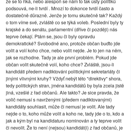
že se to říká, nebo alespoň se nám to tak ústy politiků
SOCIÁLNÍ SÍTĚ
podsouvá, ne-li tvrdí . Mnozí to dokonce tvrdí často a
dostatečně důrazně. Jenže je tomu skutečně tak? Každý
RUBRIKY
o tom víme své, zvláště co se týká voleb. Poslední byly ty
krajské a do senátu, parlamentní (dříve či později) nás
PLNÁ VERZE STRÁNEK
teprve čekají. Ptám se, jsou či byly opravdu
demokratické? Svobodné ano, protože občan buďto jde
volit a volí koho chce, nebo volit nejde. Je to jen na něm,
jak se rozhodne. Tady je ale první problém. Pokud jde
občan volit skutečně volí, koho chce? Zvláště, jsou-li
kandidáti předem nadiktováni politickými sekretariáty či
jinými vlivnými kruhy? Vždyť nebýt této "direktivy" shora,
tedy politických stran, jména kandidátů by byla zcela jistě
jiná, vzešlé z řad občanů. Ale takto? Je sice pravda, že
volič nemusí s navrženými (předem nadiktovanými)
kandidáty souhlasit, může či nemusí je volit. Ale tady
nejde o to, koho může volit a koho ne, tady jde o to, kdo a
jak a kým byl na kandidaturu nominován a ty teprve volit
či nevolit. Že to není (nejsou) kandidát(i) z řad občanů, je