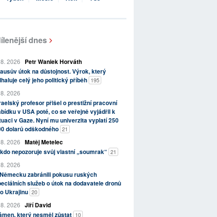
ílenější dnes
 8. 2026
Petr Waniek Horváth
ausův útok na důstojnost. Výrok, který
haluje celý jeho politický příběh
195
 8. 2026
raelský profesor přišel o prestižní pracovní
bídku v USA poté, co se veřejně vyjádřil k
tuaci v Gaze. Nyní mu univerzita vyplatí 250
00 dolarů odškodného
21
 8. 2026
Matěj Metelec
kdo nepozoruje svůj vlastní „soumrak“
21
 8. 2026
 Německu zabránili pokusu ruských
eciálních služeb o útok na dodavatele dronů
o Ukrajinu
20
 8. 2026
Jiří David
ámen, který nesměl zůstat
10