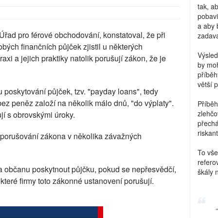
tak, a
pobavi
a aby 
, Úřad pro férové obchodování, konstatoval, že při
zadava
bých finančních půjček zjistil u některých
Výsled
axi a jejich praktiky natolik porušují zákon, že je
by moh
příběh
větší 
u poskytování půjček, tzv. "payday loans", tedy
ez peněz založí na několik málo dnů, "do výplaty".
Příběh
zlehčo
jí s obrovskými úroky.
přechá
riskant
 porušování zákona v několika závažných
To vše
refero
ma občanu poskytnout půjčku, pokud se nepřesvědčí,
škály 
které firmy toto zákonné ustanovení porušují.