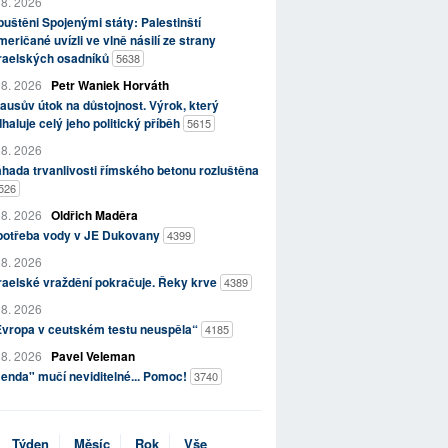
 8. 2026
uštěni Spojenými státy: Palestinští
eričané uvízli ve vlně násilí ze strany
zraelských osadníků
5638
 8. 2026
Petr Waniek Horváth
ausův útok na důstojnost. Výrok, který
haluje celý jeho politický příběh
5615
 8. 2026
hada trvanlivosti římského betonu rozluštěna
526
 8. 2026
Oldřich Maděra
potřeba vody v JE Dukovany
4399
 8. 2026
raelské vraždění pokračuje. Řeky krve
4389
 8. 2026
Evropa v ceutském testu neuspěla“
4185
 8. 2026
Pavel Veleman
enda" mučí neviditelné... Pomoc!
3740
Týden
Měsíc
Rok
Vše