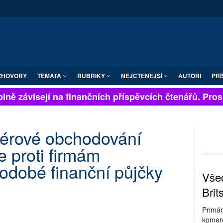
ZHOVORY
TÉMATA
RUBRIKY
NEJČTENĚJŠÍ
AUTOŘI
PŘÍ
lně závisejí na finančních příspěvcích čtenářů. Prosím
 férové obchodování
 proti firmám
kodobé finanční půjčky
Všec
Brit
Primár
komerc