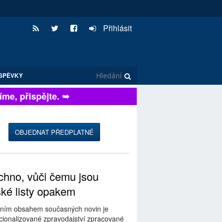
Přihlásit
SPĚVKY
e, přispějte. ➥
OBJEDNAT PŘEDPLATNÉ
hno, vůči čemu jsou
ské listy opakem
ním obsahem současných novin je
ionalizované zpravodajství zpracované