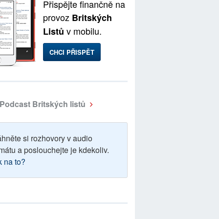
Přispějte finančně na
provoz
Britských
v mobilu.
Listů
CHCI PŘISPĚT
Podcast Britských listů
áhněte si rozhovory v audio
mátu a poslouchejte je kdekoliv.
k na to?