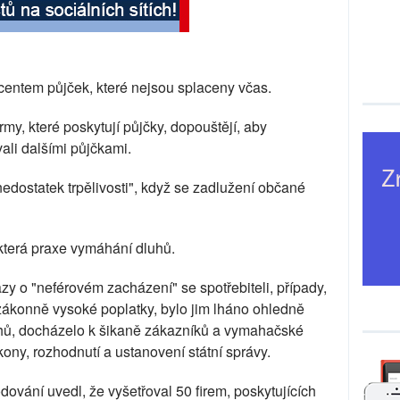
centem půjček, které nejsou splaceny včas.
rmy, které poskytují půjčky, dopouštějí, aby
ali dalšími půjčkami.
"nedostatek trpělivosti", když se zadlužení občané
ěkterá praxe vymáhání dluhů.
y o "neférovém zacházení" se spotřebiteli, případy,
zákonně vysoké poplatky, bylo jim lháno ohledně
hů, docházelo k šikaně zákazníků a vymahačské
ony, rozhodnutí a ustanovení státní správy.
dování uvedl, že vyšetřoval 50 firem, poskytujících