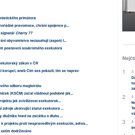
nistického primátora
imořádné pravomoce, chrání spojence p...
, signatář
Charty 77
ní obyvatelstva nezasahují (aspoň) l...
ikem postavení soukromého exekutora
Nejčt
exekutorský zákon v ČR
 korupci, aneb Čím ses pokazil, tím se naprav
3.
Dů
tu
ového odboru magistrátu
za
íček (KSČM) začal vládnout podobně jak...
4.
rojektu jak zcivilizovat exekutorsk...
No
Te
zdroje ukotvující statut exekutora ...
vá
y dlužníka hned na začátku o dluhu ...
4.
 k projektu proti nespravedlivým exekucím, adres...
In
je zatím dodržováno