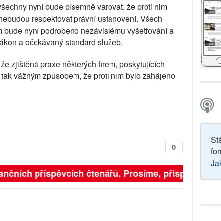
 všechny nyní bude písemně varovat, že proti nim
 nebudou respektovat právní ustanovení. Všech
em bude nyní podrobeno nezávislému vyšetřování a
zákon a očekávaný standard služeb.
e zjištěná praxe některých firem, poskytujících
 tak vážným způsobem, že proti nim bylo zahájeno
St
0
for
Ja
finančních příspěvcích čtenářů. Prosíme, přispějte. ➥