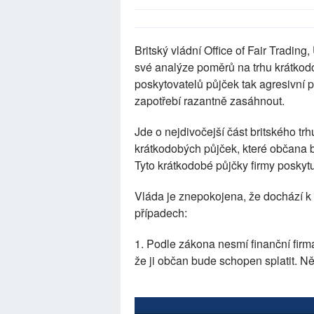
Britský vládní Office of Fair Trading
své analýze poměrů na trhu krátkodo
poskytovatelů půjček tak agresivní pr
zapotřebí razantně zasáhnout.
Jde o nejdivočejší část britského trh
krátkodobých půjček, které občana b
Tyto krátkodobé půjčky firmy poskytu
Vláda je znepokojena, že dochází k
případech:
1. Podle zákona nesmí finanční fir
že ji občan bude schopen splatit. Ně