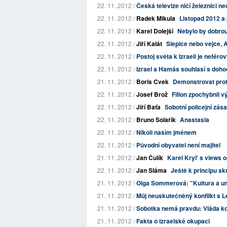
22. 11. 2012 /
Česká televize ničí železnici n
22. 11. 2012 /
Radek Mikula
Listopad 2012 a
22. 11. 2012 /
Karel Dolejší
Nebylo by dobrou
22. 11. 2012 /
Jiří Kalát
Slepice nebo vejce, 
22. 11. 2012 /
Postoj světa k Izraeli je neféro
22. 11. 2012 /
Izrael a Hamás souhlasí s doho
21. 11. 2012 /
Boris Cvek
Demonstrovat proti
22. 11. 2012 /
Josef Brož
Fillon zpochybnil v
22. 11. 2012 /
Jiří Baťa
Sobotní policejní zás
22. 11. 2012 /
Bruno Solařík
Anastasia
22. 11. 2012 /
Nikoli naším jménem
22. 11. 2012 /
Původní obyvatel není majitel
21. 11. 2012 /
Jan Čulík
Karel Kryl' s views
22. 11. 2012 /
Jan Sláma
Ještě k principu s
21. 11. 2012 /
Olga Sommerová: "Kultura a uměn
21. 11. 2012 /
Můj neuskutečněný konflikt s 
21. 11. 2012 /
Sobotka nemá pravdu: Vláda k
21. 11. 2012 /
Fakta o izraelské okupaci