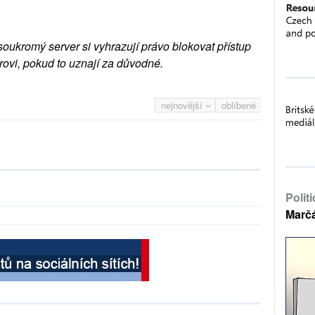
soukromý server si vyhrazují právo blokovat přístup
rovi, pokud to uznají za důvodné.
nejnovější
oblíbené
Polit
Marč