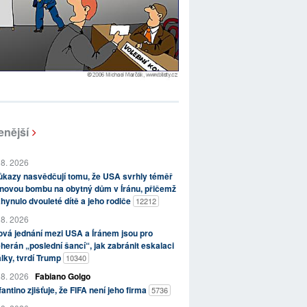
enější
 8. 2026
kazy nasvědčují tomu, že USA svrhly téměř
novou bombu na obytný dům v Íránu, přičemž
hynulo dvouleté dítě a jeho rodiče
12212
 8. 2026
vá jednání mezi USA a Íránem jsou pro
herán „poslední šancí“, jak zabránit eskalaci
lky, tvrdí Trump
10340
 8. 2026
Fabiano Golgo
fantino zjišťuje, že FIFA není jeho firma
5736