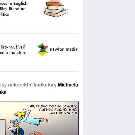
icky nekorektní karikatury
Michaela
áka