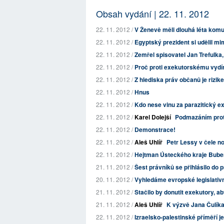
Obsah vydání | 22. 11. 2012
22. 11. 2012 /
V Ženevě měli dlouhá léta komu
22. 11. 2012 /
Egyptský prezident si udělil m
22. 11. 2012 /
Zemřel spisovatel Jan Trefulka
22. 11. 2012 /
Proč proti exekutorskému vydírá
22. 11. 2012 /
Z hlediska práv občanů je riz
22. 11. 2012 /
Hnus
22. 11. 2012 /
Kdo nese vinu za parazitický 
22. 11. 2012 /
Karel Dolejší
Podmazáním proti
22. 11. 2012 /
Demonstrace!
22. 11. 2012 /
Aleš Uhlíř
Petr Lessy v čele n
22. 11. 2012 /
Hejtman Ústeckého kraje Buben
21. 11. 2012 /
Šest právníků se přihlásilo do p
20. 11. 2012 /
Vyhledáme evropské legislativní 
21. 11. 2012 /
Stačilo by donutit exekutory, ab
21. 11. 2012 /
Aleš Uhlíř
K výzvě Jana Čulíka
22. 11. 2012 /
Izraelsko-palestinské příměří 