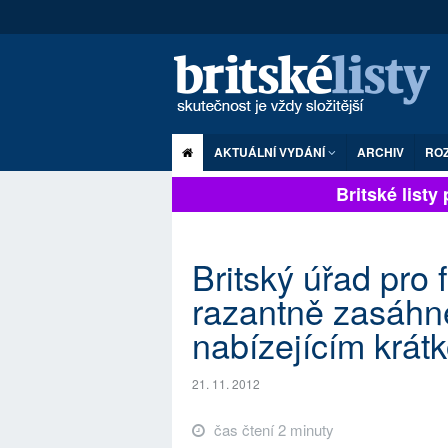
AKTUÁLNÍ VYDÁNÍ
ARCHIV
RO
Britské listy p
Britský úřad pro
razantně zasáhne
nabízejícím krát
21. 11. 2012
čas čtení 2 minuty