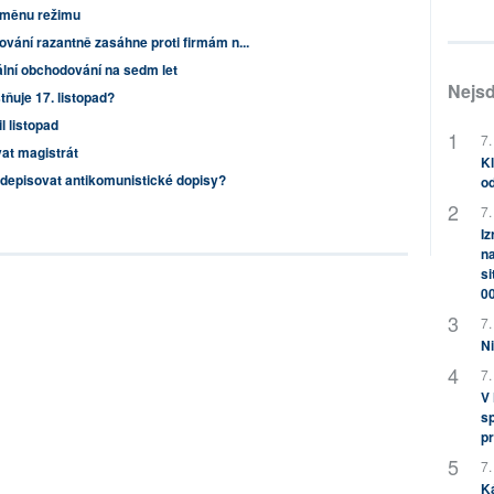
změnu režimu
ování razantně zasáhne proti firmám n...
ální obchodování na sedm let
Nejsd
tňuje 17. listopad?
l listopad
7.
vat magistrát
Kl
odepisovat antikomunistické dopisy?
od
7.
Iz
na
si
0
7.
Ni
7.
V
sp
pr
7.
K