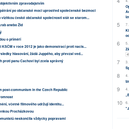
4.
eobjektivním zpravodajstvím
Op
 pátrání po občanské moci uprostřed společenské bezmoci
Am
i
 vizitkou české občanské společnosti stát se starom...
7.
Arab anebo Žid
Kl
vý
od
dou o příměří
5.
 KSČM v roce 2012 je jako demonstrací proti nacis...
Zá
ýsledky hlasování, žádá Juppého, aby převzal ved...
4
ah proti panu Cachovi byl zcela správný
3.
S
4.
Iz
4.
 on post-communism in the Czech Republic
„
kromnost
6.
í, včetně filmového udržují identitu...
"J
Lenkou Procházkovou
omunistů neskončila vždycky popravami