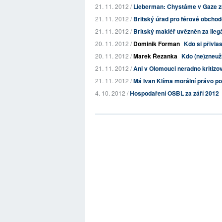
21. 11. 2012 /
Lieberman: Chystáme v Gaze 
21. 11. 2012 /
Britský úřad pro férové obchod
21. 11. 2012 /
Britský makléř uvězněn za ileg
20. 11. 2012 /
Dominik Forman
Kdo si přivlas
20. 11. 2012 /
Marek Řezanka
Kdo (ne)zneuži
21. 11. 2012 /
Ani v Olomouci neradno kritizo
21. 11. 2012 /
Má Ivan Klíma morální právo p
4. 10. 2012 /
Hospodaření OSBL za září 2012