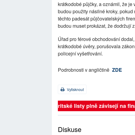
krátkodobé půjčky, a oznámil, že je
budou použity násilné kroky, pokud
těchto padesát půjčovatelských fir
budou muset prokázat, že dodržují 
Úřad pro férové obchodování dodal, ž
krátkodobé úvěry, porušovala zákon
policejní vyšetřování.
Podrobnosti v angličtině
ZDE
Vytisknout
Britské listy plně závisejí na 
Diskuse