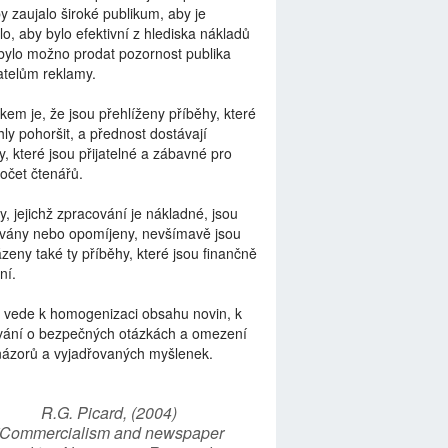
by zaujalo široké publikum, aby je
lo, aby bylo efektivní z hlediska nákladů
bylo možno prodat pozornost publika
telům reklamy.
kem je, že jsou přehlíženy příběhy, které
ly pohoršit, a přednost dostávají
y, které jsou přijatelné a zábavné pro
počet čtenářů.
y, jejichž zpracování je nákladné, jsou
vány nebo opomíjeny, nevšímavě jsou
zeny také ty příběhy, které jsou finančně
ní.
 vede k homogenizaci obsahu novin, k
vání o bezpečných otázkách a omezení
názorů a vyjadřovaných myšlenek.
R.G. Picard, (2004)
“Commercialism and newspaper