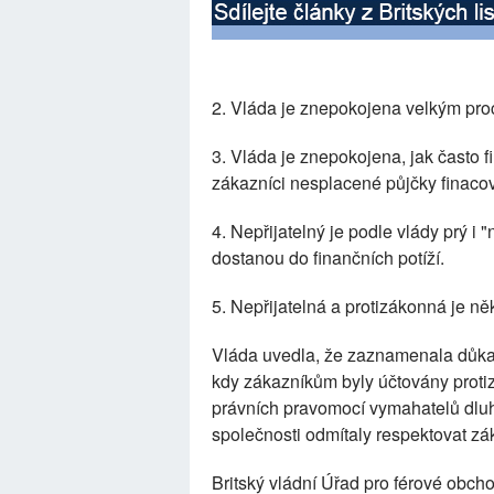
2. Vláda je znepokojena velkým pro
3. Vláda je znepokojena, jak často fi
zákazníci nesplacené půjčky finacov
4. Nepřijatelný je podle vlády prý i 
dostanou do finančních potíží.
5. Nepřijatelná a protizákonná je n
Vláda uvedla, že zaznamenala důkaz
kdy zákazníkům byly účtovány proti
právních pravomocí vymahatelů dlu
společnosti odmítaly respektovat zák
Britský vládní Úřad pro férové obcho