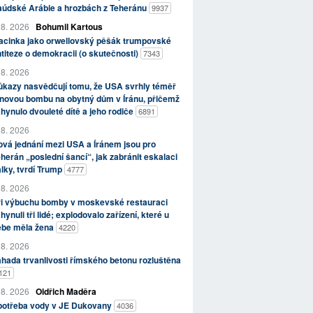
aúdské Arábie a hrozbách z Teheránu
9937
 8. 2026
Bohumil Kartous
acinka jako orwellovský pěšák trumpovské
titeze o demokracii (o skutečnosti)
7343
 8. 2026
kazy nasvědčují tomu, že USA svrhly téměř
novou bombu na obytný dům v Íránu, přičemž
hynulo dvouleté dítě a jeho rodiče
6891
 8. 2026
vá jednání mezi USA a Íránem jsou pro
herán „poslední šancí“, jak zabránit eskalaci
lky, tvrdí Trump
4777
 8. 2026
ři výbuchu bomby v moskevské restauraci
hynuli tři lidé; explodovalo zařízení, které u
ebe měla žena
4220
 8. 2026
hada trvanlivosti římského betonu rozluštěna
121
 8. 2026
Oldřich Maděra
potřeba vody v JE Dukovany
4036