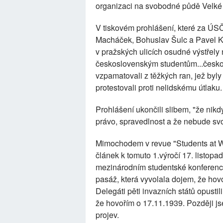
organizaci na svobodné půdě Velké 
V tiskovém prohlášení, které za Ú
Macháček, Bohuslav Šulc a Pavel K
v pražských ulicích osudné výstřely
československým studentům...českoslo
vzpamatovali z těžkých ran, jež byl
protestovali proti nelidskému útlaku.
Prohlášení ukončili slibem, "že ni
právo, spravedlnost a že nebude 
Mimochodem v revue "Students at Wa
článek k tomuto 1.výročí 17. listopa
mezinárodním studentské konferenci 
pasáž, která vyvolala dojem, že hov
Delegáti pěti invazních států opustil
že hovořím o 17.11.1939. Později jse
projev.