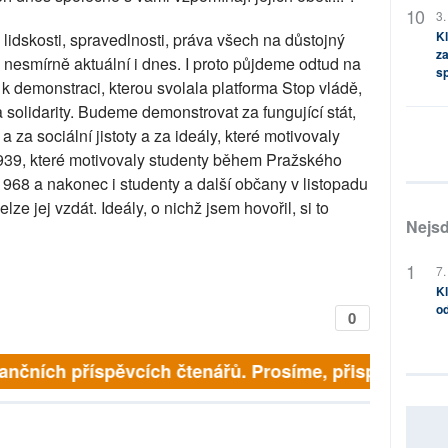
3.
Kl
ly lidskosti, spravedlnosti, práva všech na důstojný
za
u nesmírně aktuální i dnes. I proto půjdeme odtud na
s
k demonstraci, kterou svolala platforma Stop vládě,
a solidarity. Budeme demonstrovat za fungující stát,
 za sociální jistoty a za ideály, které motivovaly
1939, které motivovaly studenty během Pražského
 1968 a nakonec i studenty a další občany v listopadu
lze jej vzdát. Ideály, o nichž jsem hovořil, si to
Nejsd
7.
Kl
od
0
inančních příspěvcích čtenářů. Prosíme, přispějte. ➥