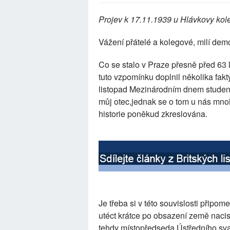
Projev k 17.11.1939 u Hlávkovy kol
Vážení přátelé a kolegové, milí demo
Co se stalo v Praze přesně před 63 l
tuto vzpomínku doplnil několika fakty
listopad Mezinárodním dnem students
můj otec,jednak se o tom u nás mnoh
historie poněkud zkreslována.
Je třeba si v této souvislosti připo
utéct krátce po obsazení země nacist
tehdy místopředseda Ústředního svaz