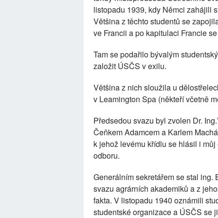
listopadu 1939, kdy Němci zahájili 
Většina z těchto studentů se zapoji
ve Francii a po kapitulaci Francie se
Tam se podařilo bývalým studentsk
založit ÚSČS v exilu.
Většina z nich sloužila u dělostřelec
v Leamington Spa (někteří včetně m
Předsedou svazu byl zvolen Dr. Ing.
Čeňkem Adamcem a Karlem Macháčkem
k jehož levému křídlu se hlásil i mů
odboru.
Generálním sekretářem se stal ing. 
svazu agrárních akademiků a z jeho
fakta. V listopadu 1940 oznámili stu
studentské organizace a ÚSČS se ji