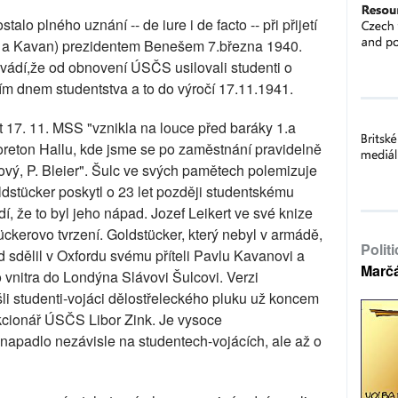
o plného uznání -- de iure i de facto -- při přijetí
c a Kavan) prezidentem Benešem 7.března 1940.
ádí,že od obnovení ÚSČS usilovali studenti o
ím dnem studentstva a to do výročí 17.11.1941.
t 17. 11. MSS "vznikla na louce před baráky 1.a
oreton Hallu, kde jsme se po zaměstnání pravidelně
bový, P. Bleier". Šulc ve svých pamětech polemizuje
ldstücker poskytl o 23 let později studentskému
í, že to byl jeho nápad. Jozef Leikert ve své knize
tückerovo tvrzení. Goldstücker, který nebyl v armádě,
Polit
 sdělil v Oxfordu svému příteli Pavlu Kavanovi a
Marč
o vnitra do Londýna Slávovi Šulcovi. Verzi
li studenti-vojáci dělostřeleckého pluku už koncem
nkcionář ÚSČS Libor Zink. Je vysoce
napadlo nezávisle na studentech-vojácích, ale až o