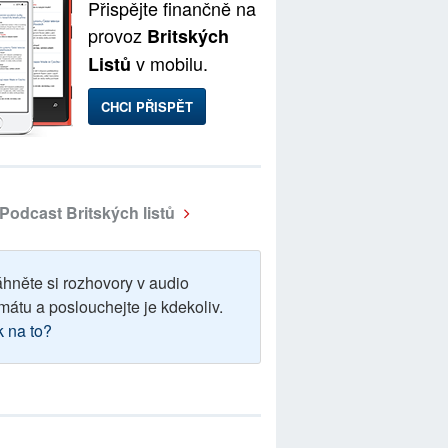
Přispějte finančně na
provoz
Britských
v mobilu.
Listů
CHCI PŘISPĚT
Podcast Britských listů
áhněte si rozhovory v audio
mátu a poslouchejte je kdekoliv.
k na to?