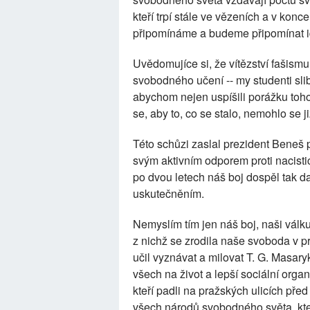
kteří trpí stále ve vězeních a v kon
připomínáme a budeme připomínat ideál
Uvědomujíce si, že vítězství fašismu
svobodného učení -- my studenti sli
abychom nejen uspíšili porážku tohoto
se, aby to, co se stalo, nemohlo se j
Této schůzi zaslal prezident Beneš 
svým aktivním odporem proti nacisti
po dvou letech náš boj dospěl tak d
uskutečněním.
Nemyslím tím jen náš boj, naši válku 
z nichž se zrodila naše svoboda v p
učil vyznávat a milovat T. G. Masaryk
všech na život a lepší sociální organ
kteří padli na pražských ulicích před
všech národů svobodného světa, kteří