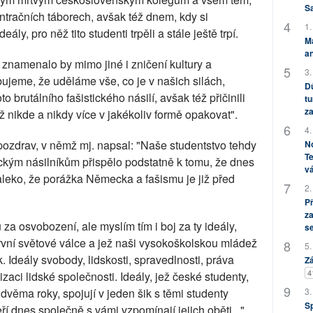
S
centračních táborech, avšak též dnem, kdy si
1.
y, pro něž tito studenti trpěli a stále ještě trpí.
M
an
 znamenalo by mimo jiné i zničení kultury a
3.
bujeme, že uděláme vše, co je v našich silách,
Dů
 brutálního fašistického násilí, avšak též přičinili
tu
za
iž nikde a nikdy více v jakékoliv formě opakovat".
4.
pozdrav, v němž mj. napsal: "Naše studentstvo tehdy
No
Te
ckým násilníkům přispělo podstatně k tomu, že dnes
vá
aleko, že porážka Německa a fašismu je již před
2.
P
za
za osvobození, ale myslím tím i boj za ty ideály,
s
rvní světové válce a jež naši vysokoškolskou mládež
5.
. Ideály svobody, lidskosti, spravedlnosti, práva
Zá
4
izaci lidské společnosti. Ideály, jež české studenty,
 dvěma roky, spojují v jeden šik s těmi studenty
3.
S
 dnes společně s vámi vzpomínají jejich oběti...".