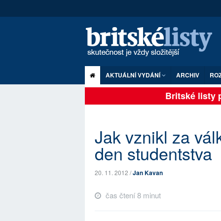
AKTUÁLNÍ VYDÁNÍ
ARCHIV
RO
Britské listy pl
Jak vznikl za vál
den studentstva
20. 11. 2012 /
Jan Kavan
čas čtení 8 minut