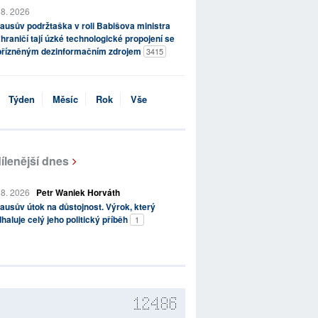
 8. 2026
ausův podržtaška v roli Babišova ministra
hraničí tají úzké technologické propojení se
přízněným dezinformačním zdrojem
3415
Týden
Měsíc
Rok
Vše
ílenější dnes
 8. 2026
Petr Waniek Horváth
ausův útok na důstojnost. Výrok, který
haluje celý jeho politický příběh
1
12486