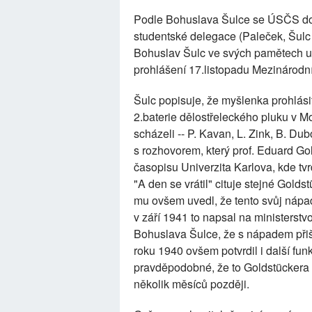
Podle Bohuslava Šulce se ÚSČS dostal
studentské delegace (Paleček, Šul
Bohuslav Šulc ve svých pamětech uv
prohlášení 17.listopadu Mezinárodn
Šulc popisuje, že myšlenka prohlási
2.baterie dělostřeleckého pluku v M
scházeli -- P. Kavan, L. Zink, B. Du
s rozhovorem, který prof. Eduard Go
časopisu Univerzita Karlova, kde tvrd
"A den se vrátil" cituje stejné Golds
mu ovšem uvedl, že tento svůj nápad
v září 1941 to napsal na ministerstv
Bohuslava Šulce, že s nápadem přiš
roku 1940 ovšem potvrdil i další fu
pravděpodobné, že to Goldstückera 
několik měsíců později.