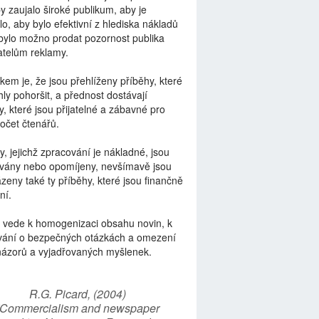
by zaujalo široké publikum, aby je
lo, aby bylo efektivní z hlediska nákladů
bylo možno prodat pozornost publika
telům reklamy.
kem je, že jsou přehlíženy příběhy, které
ly pohoršit, a přednost dostávají
y, které jsou přijatelné a zábavné pro
počet čtenářů.
y, jejichž zpracování je nákladné, jsou
vány nebo opomíjeny, nevšímavě jsou
zeny také ty příběhy, které jsou finančně
ní.
 vede k homogenizaci obsahu novin, k
vání o bezpečných otázkách a omezení
názorů a vyjadřovaných myšlenek.
R.G. Picard, (2004)
“Commercialism and newspaper