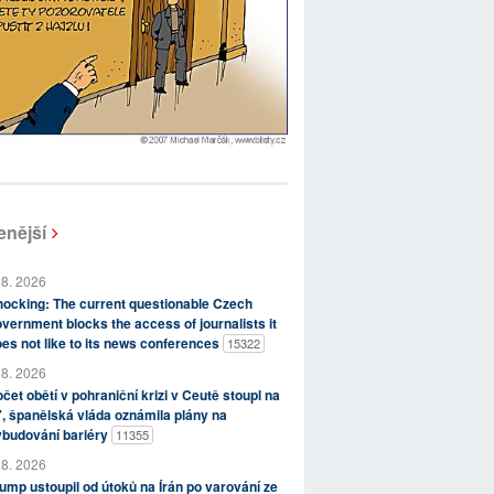
enější
 8. 2026
ocking: The current questionable Czech
vernment blocks the access of journalists it
es not like to its news conferences
15322
 8. 2026
čet obětí v pohraniční krizi v Ceutě stoupl na
, španělská vláda oznámila plány na
ybudování bariéry
11355
 8. 2026
ump ustoupil od útoků na Írán po varování ze