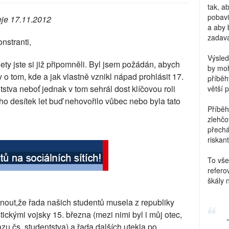
tak, a
pobavi
eje 17.11.2012
a aby 
zadava
nstranti,
Výsled
ety jste si již připomněli. Byl jsem požádán, abych
by moh
 o tom, kde a jak vlastně vznikl nápad prohlásit 17.
příběh
tva neboť jednak v tom sehrál dost klíčovou roli
větší 
o desítek let buď nehovořilo vůbec nebo byla tato
Příběh
zlehčo
přechá
riskant
To vše
refero
škály 
menout,že řada našich studentů musela z republiky
ickými vojsky 15. března (mezi nimi byl i můj otec,
u čs. studentstva) a řada dalších utekla po