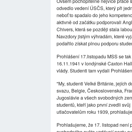
Ovšem pochopitelně nejvíce práce s
odvedlo vedení ÚSČS, který při jedn
neboť to spadalo do jeho kompetenc
aktivně od začátku podporovali An
Chivers, která se později stala labo
Navzdory jistým výhradám, které vyjá
podařilo získat plnou podporu stude
Prohlášení 17.listopadu MSS se tak
16.11.1941 v londýnské Caxton Hall
vlády. Studenti tam vydali Prohlášení
"My, studenti Velké Británie, jejích 
svazu, Belgie, Československa, Fra
Jugoslávie a všech svobodných zem
studentů, kteří jako první zvedli sv
utlačovatelům roku 1939, prohlašuj
Prohlašujeme, že 17. listopad není 
svobodného světa vzdávají poctu 