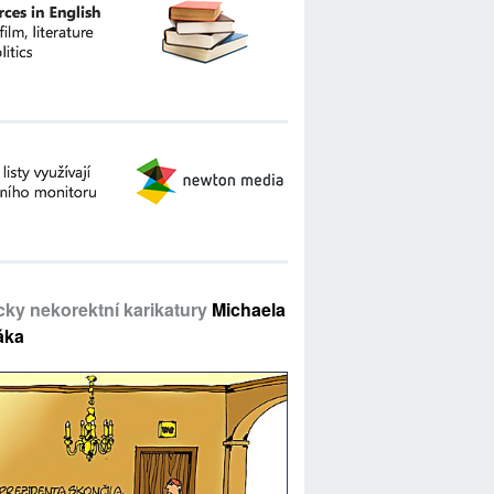
icky nekorektní karikatury
Michaela
áka