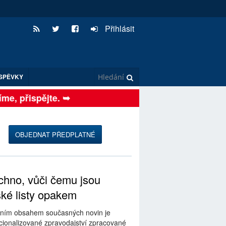
Přihlásit
SPĚVKY
, přispějte. ➥
OBJEDNAT PŘEDPLATNÉ
hno, vůči čemu jsou
ské listy opakem
ním obsahem současných novin je
ionalizované zpravodajství zpracované