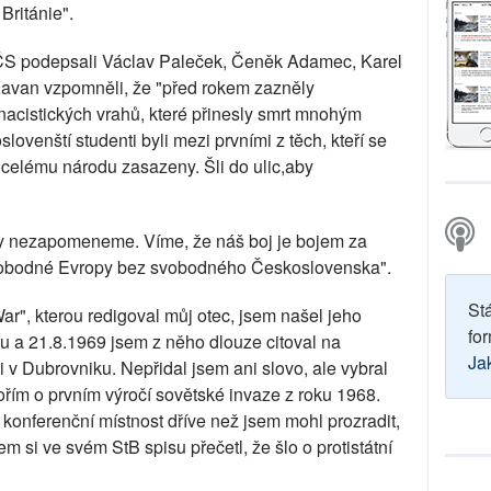
Británie".
SČS podepsali Václav Paleček, Čeněk Adamec, Karel
avan vzpomněli, že "před rokem zazněly
 nacistických vrahů, které přinesly smrt mnohým
venští studenti byli mezi prvními z těch, kteří se
y celému národu zasazeny. Šli do ulic,aby
kdy nezapomeneme. Víme, že náš boj je bojem za
svobodné Evropy bez svobodného Československa".
St
r", kterou redigoval můj otec, jsem našel jeho
for
du a 21.8.1969 jsem z něho dlouze citoval na
Ja
v Dubrovniku. Nepřidal jsem ani slovo, ale vybral
ořím o prvním výročí sovětské invaze z roku 1968.
i konferenční místnost dříve než jsem mohl prozradit,
m si ve svém StB spisu přečetl, že šlo o protistátní