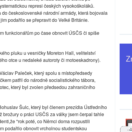
systematickou represi českých vysokoškoláků.
la do československé národní armády, která bojovala
 jim podařilo se přepravit do Velké Británie.
ým funkcionářům po čase obnovit ÚSČS či spíše
kého pluku u vesničky Moreton Hall, velitelství
ého otce u nedaleké autoroty či motoeskadrony).
Václav Paleček, který spolu s místopředsedy
 patřil do národně socialistického tábora,
j otec, který byl zvolen předsedou zahraničního
Bohuslav Šulc, který byl členem prezídia Ústředního
ž brožury o práci USČS za války jsem čerpal tahle
denti,že "rok poté, co Němci doma rozpustili
m podařilo obnovit vrcholnou studentskou