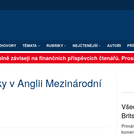
ZHOVORY
TÉMATA
RUBRIKY
NEJČTENĚJŠÍ
AUTOŘI
PŘÍ
ně závisejí na finančních příspěvcích čtenářů. Prosíme
ky v Anglii Mezinárodní
Všec
Brit
Primár
komerc