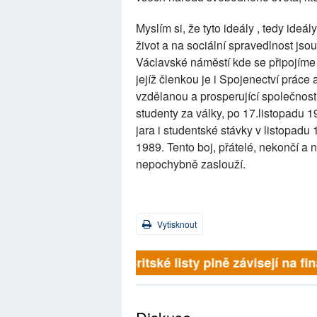
Myslím si, že tyto ideály , tedy ideá
život a na sociální spravedlnost jso
Václavské náměstí kde se připojíme 
jejíž členkou je i Spojenectví práce 
vzdělanou a prosperující společnost a
studenty za války, po 17.listopadu 
jara i studentské stávky v listopadu
1989. Tento boj, přátelé, nekončí a ne
nepochybně zaslouží.
Vytisknout
Britské listy plně závisejí na f