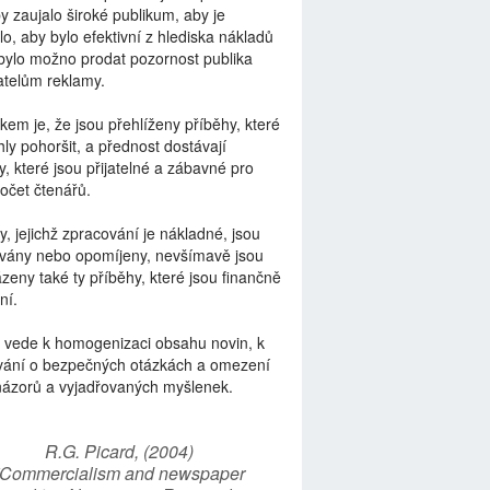
by zaujalo široké publikum, aby je
lo, aby bylo efektivní z hlediska nákladů
bylo možno prodat pozornost publika
telům reklamy.
kem je, že jsou přehlíženy příběhy, které
ly pohoršit, a přednost dostávají
y, které jsou přijatelné a zábavné pro
počet čtenářů.
y, jejichž zpracování je nákladné, jsou
vány nebo opomíjeny, nevšímavě jsou
zeny také ty příběhy, které jsou finančně
ní.
 vede k homogenizaci obsahu novin, k
vání o bezpečných otázkách a omezení
názorů a vyjadřovaných myšlenek.
R.G. Picard, (2004)
“Commercialism and newspaper