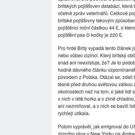
britských pojišťoven databázi, kter
včetně zpráv veterinářů. Celkové po
britské pojišťovny takovým způsobem
pojištěnci roční částkou 44 £, o kte
pojišťění psa či kočky je 220 £.
Pro hrdé Brity vypadá tento článek 
nebo vůbec cizinci. Který britský o
snad ani neexistuje, že? Je to podo
hodně dávného článku vzpomínan
původem z Polska. Otázal se, zdali
těsně před druhou světovou válkou a
okolnostech než na tom, o jaké lidi 
v nich v létě horko a v zimě chladno,
ani nezmiňoval, a v nich se bavili li
rychleji utíkala.
Potom vyprávěl, jak emigroval do U
zimního rána v New Yorku na
Amtra