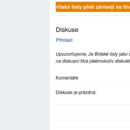
Britské listy plně závisejí na f
Diskuse
Přihlásit
Upozorňujeme, že Britské listy jako 
na diskusní fóra jakémukoliv diskuté
Komentáře
Diskuse je prázdná.