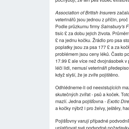
Association of British Insurers
začala
veterinářů jsou jednou z příčin, pro
Podle průzkumu firmy
Sainsbury's 
tisíc £ za dobu jejich života. Prům
£ na jednu kočku. Žrádlo pro psa sto
poplatky jsou za psa 177 £ a za koč
problémem jsou ceny léků. Často p
17.99 £ ale více než dvojnásobek v p
léči lidi, nemusí veterináři předepiso
když slyší, že je zvíře pojištěno.
Odhlédneme-li od neexistujících mazl
skutečných zvířat - psů a koček. Toto
mazlí. Jedna pojišťovna -
Exotic Dire
a kočky nýbrž i pro želvy, ještěry, h
Pojišťovny varují případné podvodní
uplatňovat své podvodné požadavky