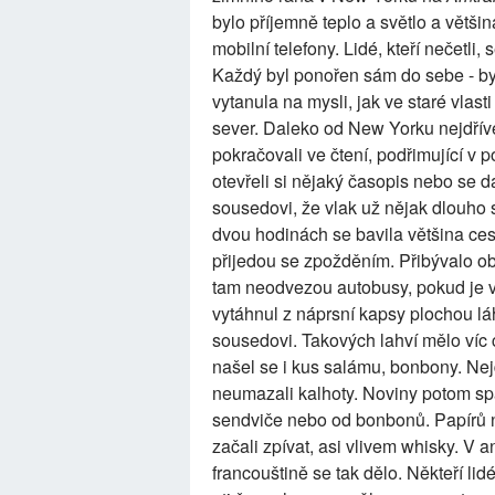
bylo příjemně teplo a světlo a většina
mobilní telefony. Lidé, kteří nečetli,
Každý byl ponořen sám do sebe - byl
vytanula na mysli, jak ve staré vlast
sever. Daleko od New Yorku nejdříve 
pokračovali ve čtení, podřimující v 
otevřeli si nějaký časopis nebo se 
sousedovi, že vlak už nějak dlouho s
dvou hodinách se bavila většina cest
přijedou se zpožděním. Přibývalo ob
tam neodvezou autobusy, pokud je 
vytáhnul z náprsní kapsy plochou láh
sousedovi. Takových lahví mělo víc c
našel se i kus salámu, bonbony. Nejd
neumazali kalhoty. Noviny potom s
sendviče nebo od bonbonů. Papírů na 
začali zpívat, asi vlivem whisky. V 
francouštině se tak dělo. Někteří lid