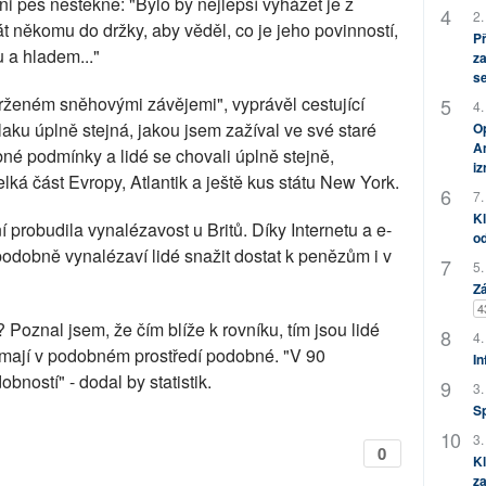
i pes neštěkne: "Bylo by nejlepší vyházet je z
2.
t někomu do držky, aby věděl, co je jeho povinností,
P
 a hladem..."
za
s
drženém sněhovými závějemi", vyprávěl cestující
4.
aku úplně stejná, jakou jsem zažíval ve své staré
Op
Am
obné podmínky a lidé se chovali úplně stejně,
i
ká část Evropy, Atlantik a ještě kus státu New York.
7.
Kl
probudila vynalézavost u Britů. Díky Internetu a e-
od
odobně vynalézaví lidé snažit dostat k penězům i v
5.
Zá
4
? Poznal jsem, že čím blíže k rovníku, tím jsou lidé
4.
e mají v podobném prostředí podobné. "V 90
In
ností" - dodal by statistik.
3.
S
3.
0
Kl
za