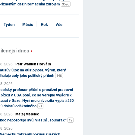
přízněným dezinformačním zdrojem
3596
Týden
Měsíc
Rok
Vše
ílenější dnes
 8. 2026
Petr Waniek Horváth
ausův útok na důstojnost. Výrok, který
haluje celý jeho politický příběh
146
 8. 2026
raelský profesor přišel o prestižní pracovní
bídku v USA poté, co se veřejně vyjádřil k
tuaci v Gaze. Nyní mu univerzita vyplatí 250
00 dolarů odškodného
21
 8. 2026
Matěj Metelec
kdo nepozoruje svůj vlastní „soumrak“
19
 8. 2026
 Německu zabránili pokusu ruských