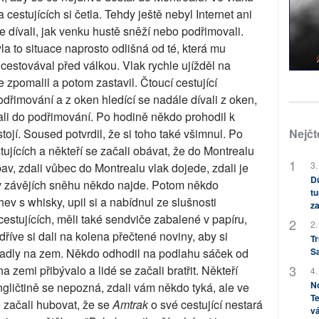
 cestujících si četla. Tehdy ještě nebyl Internet ani
 se dívali, jak venku hustě sněží nebo podřimovali.
a to situace naprosto odlišná od té, která mu
i cestovával před válkou. Vlak rychle ujížděl na
zpomalil a potom zastavil. Čtoucí cestující
podřimování a z oken hledící se nadále dívali z oken,
dali do podřimování. Po hodině někdo prohodil k
Nejčt
tojí. Soused potvrdil, že si toho také všimnul. Po
ujících a někteří se začali obávat, že do Montrealu
3.
av, zdali vůbec do Montrealu vlak dojede, zdali je
Dů
v závějích sněhu někdo najde. Potom někdo
tu
ev s whisky, upil si a nabídnul ze slušnosti
za
estujících, měli také sendviče zabalené v papíru,
2.
říve si dali na kolena přečtené noviny, aby si
Tr
S
padly na zem. Někdo odhodil na podlahu sáček od
zemi přibývalo a lidé se začali bratřit. Někteří
4.
No
angličtině se nepozná, zdali vám někdo tyká, ale ve
Te
é začali hubovat, že se
Amtrak
o své cestující nestará
vá