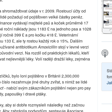
 shromažďovat údaje v r. 2009. Rostoucí účty od
č lidé požadují od pojišťoven velké částky peněz.
Finance
vydávají majitelé psů a koček průměrně 17
ěrné roční náklady jsou 1183 £ na jednoho psa a 1028
jí ročně 399 £ a pro kočku 418 £. Veterinární
ku 133 £, ale ty rostou každý rok o 15%. Dalším
oužívané antibiotikum
Amoxicillin
stojí v levné verzi
ůvodní verzi. Na rozdíl od praktických lékařů, kteří
vat nejlevnější léky. Volí raději dražší léky, zejména
St
íčků, bylo loni pojištěno v Británii 2,300,000
for
 číslo nezahrnuje jiné druhy zvířat, s nimiž se lidé
Ja
ct
- nabízí svým zákazníkům pojištění nejen pro psy
ady, papoušky i dravé ptáky.
ky, aby si dobře rozmysleli následky než začnou
. Aby zabránila podvodům, sestavuje Asociace