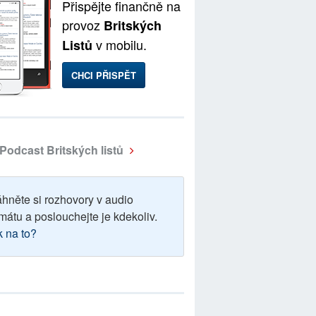
Přispějte finančně na
provoz
Britských
v mobilu.
Listů
CHCI PŘISPĚT
Podcast Britských listů
áhněte si rozhovory v audio
mátu a poslouchejte je kdekoliv.
k na to?