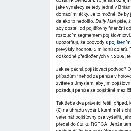
jaké vynálezy se tedy jedná v Británi
domácí miláčky. Je to možné, že by je
daleko to nedošlo.
Daily Mail
píše, ž
aby dostali od pojišťovny finanční o
rostoucím segmentem pojišťovnictví
upozorňují, že podvody s
pojištění
převýšily hodnotu 3 milionů dolarů.
odškodné předložených v r. 2009, te
Jak se páchá pojišťovací podvod? Of
případům "nehod za peníze v hotovos
zvířete s úmyslem, aby jim pojišťovn
požadují peníze za pojištěné mazlíčky
Tak třeba dva právníci řešili případ,
(£) na úhradu vydání, která měl s ch
veterinář pojišťovny psa vyšetřit, jeh
předal do útulku RSPCA. Jenže tam 
pochybují, že ten pes vůbec existova