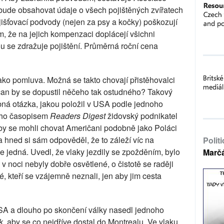
á bude obsahovat údaje o všech pojištěných zvířatech
jišťovací podvody (nejen za psy a kočky) poškozují
, že na jejich kompenzaci doplácejí všichni
rou se zdražuje pojištění. Průměrná roční cena
jako pomluva. Možná se takto chovají přistěhovalci
bčan by se dopustil něčeho tak ostudného? Takový
bná otázka, jakou položil v USA podle jednoho
ého časopisem
Readers Digest
židovský podnikatel
 by se mohli chovat Američani podobně jako Poláci
 hned si sám odpověděl, že to záleží víc na
Polit
se jedná. Uvedl, že vlaky jezdily se zpožděním, bylo
Marč
 v noci nebyly dobře osvětlené, o čistotě se raději
dé, kteří se vzájemně neznali, jen aby jim cesta
SA a dlouho po skončení války nasedl jednoho
k
, aby se co nejdříve dostal do Montrealu. Ve vlaku