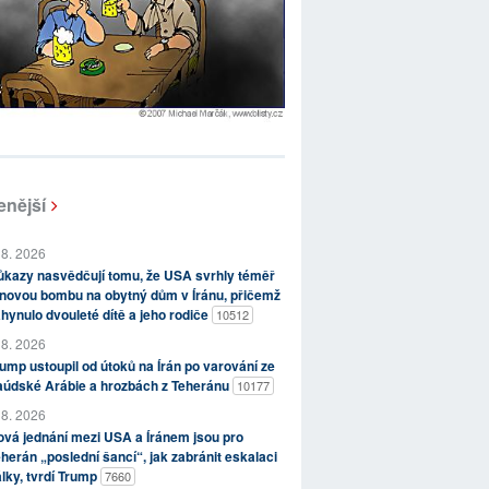
enější
 8. 2026
kazy nasvědčují tomu, že USA svrhly téměř
novou bombu na obytný dům v Íránu, přičemž
hynulo dvouleté dítě a jeho rodiče
10512
 8. 2026
ump ustoupil od útoků na Írán po varování ze
aúdské Arábie a hrozbách z Teheránu
10177
 8. 2026
vá jednání mezi USA a Íránem jsou pro
herán „poslední šancí“, jak zabránit eskalaci
lky, tvrdí Trump
7660