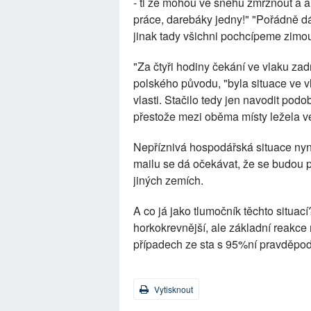
- ti že mohou ve sněhu zmrznout a an
práce, darebáky jedny!" "Pořádně dá
jinak tady všichni pochcípeme zimou
"Za čtyři hodiny čekání ve vlaku za
polského původu, "byla situace ve vl
vlasti. Stačilo tedy jen navodit pod
přestože mezi oběma místy ležela vel
Nepříznivá hospodářská situace nyní 
mailu se dá očekávat, že se budou p
jiných zemích.
A co já jako tlumočník těchto situací
horkokrevnější, ale základní reakc
případech ze sta s 95%ní pravděpodob
Vytisknout