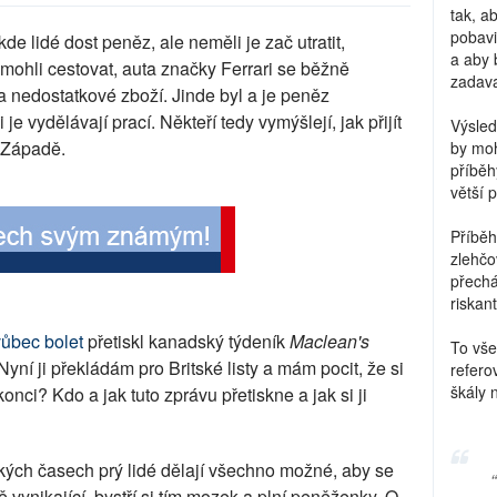
tak, a
pobavi
e lidé dost peněz, ale neměli je zač utratit,
a aby 
mohli cestovat, auta značky Ferrari se běžně
zadava
a nedostatkové zboží. Jinde byl a je peněz
 je vydělávají prací. Někteří tedy vymýšlejí, jak přijít
Výsled
a Západě.
by moh
příběh
větší 
Příběh
zlehčo
přechá
riskant
vůbec bolet
přetiskl kanadský týdeník
Maclean's
To vše
yní ji překládám pro Britské listy a mám pocit, že si
refero
škály 
konci? Kdo a jak tuto zprávu přetiskne a jak si ji
ých časech prý lidé dělají všechno možné, aby se
vynikající, bystří si tím mozek a plní peněženky. O