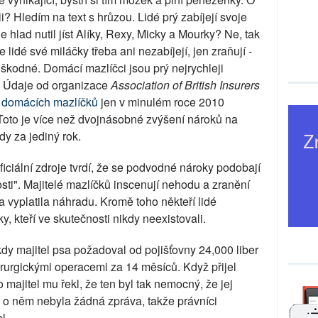
i? Hledím na text s hrůzou. Lidé prý zabíjejí svoje
 hlad nutil jíst Alíky, Rexy, Micky a Mourky? Ne, tak
e lidé své miláčky třeba ani nezabíjejí, jen zraňují -
dškodné. Domácí mazlíčci jsou prý nejrychleji
. Údaje od organizace
Association of British Insurers
m domácích mazlíčků
jen v minulém roce 2010
 Toto je více než dvojnásobné zvýšení nároků na
dy za jediný rok.
iciální zdroje tvrdí, že se podvodné nároky podobají
ti". Majitelé mazlíčků inscenují nehodu a zranění
a vyplatila náhradu. Kromě toho někteří lidé
, kteří ve skutečnosti nikdy neexistovali.
 kdy majitel psa požadoval od pojišťovny 24,000 liber
irurgickými operacemi za 14 měsíců. Když přijel
o majitel mu řekl, že ten byl tak nemocný, že jej
o něm nebyla žádná zpráva, takže právníci
l.