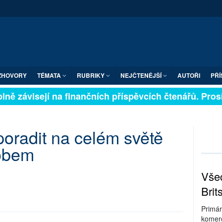
ZHOVORY
TÉMATA
RUBRIKY
NEJČTENĚJŠÍ
AUTOŘI
PŘÍ
ně závisejí na finančních příspěvcích čtenářů. Prosíme
poradit na celém světě
obem
Všec
Brit
Primár
komerc