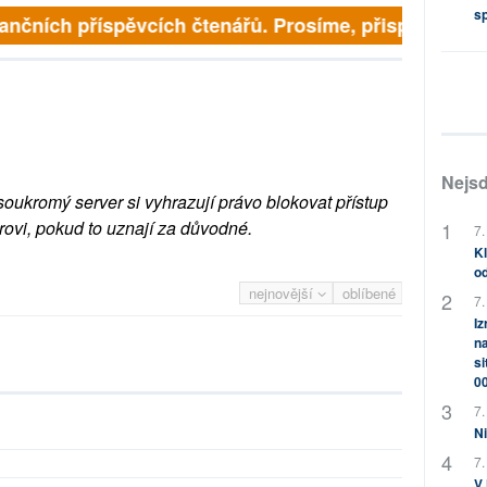
s
inančních příspěvcích čtenářů. Prosíme, přispějte. ➥
Nejsd
soukromý server si vyhrazují právo blokovat přístup
rovi, pokud to uznají za důvodné.
7.
Kl
od
nejnovější
oblíbené
7.
Iz
na
si
0
7.
Ni
7.
V