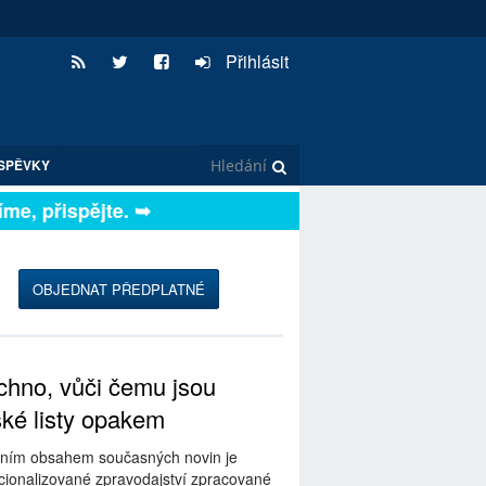
Přihlásit
SPĚVKY
, přispějte. ➥
OBJEDNAT PŘEDPLATNÉ
hno, vůči čemu jsou
ské listy opakem
ním obsahem současných novin je
ionalizované zpravodajství zpracované