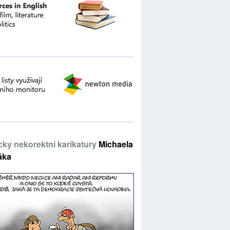
icky nekorektní karikatury
Michaela
áka