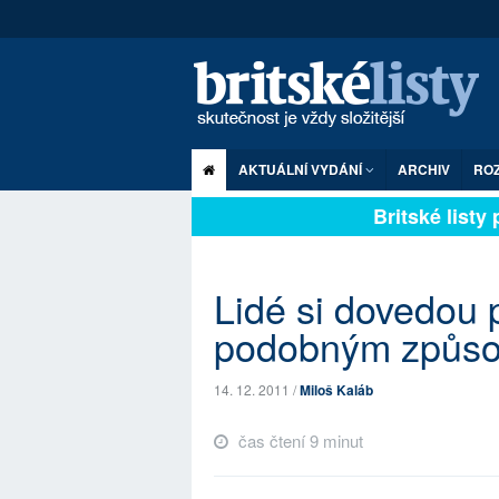
AKTUÁLNÍ VYDÁNÍ
ARCHIV
RO
Britské listy pl
Lidé si dovedou 
podobným způs
14. 12. 2011 /
Miloš Kaláb
čas čtení 9 minut