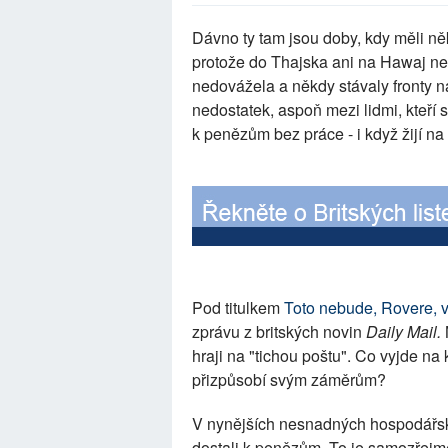
Dávno ty tam jsou doby, kdy měli někd
protože do Thajska ani na Hawaj ne
nedovážela a někdy stávaly fronty n
nedostatek, aspoň mezi lidmi, kteří si
k penězům bez práce - i když žijí n
Pod titulkem
Toto nebude, Rovere, 
zprávu z britských novin
Daily Mail.
N
hraji na "tichou poštu". Co vyjde na 
přizpůsobí svým záměrům?
V nynějších nesnadných hospodářsk
dostali k penězům. To je samozřejmě 