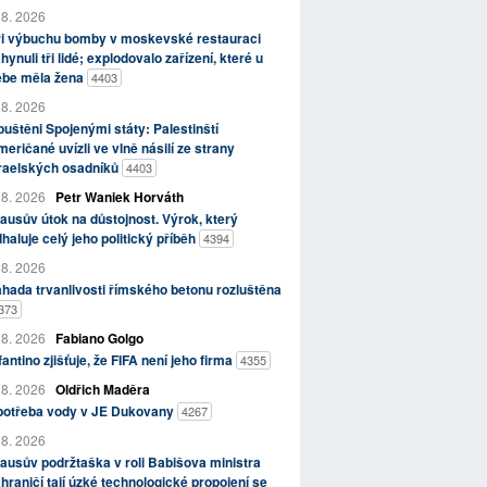
 8. 2026
ři výbuchu bomby v moskevské restauraci
hynuli tři lidé; explodovalo zařízení, které u
ebe měla žena
4403
 8. 2026
uštěni Spojenými státy: Palestinští
eričané uvízli ve vlně násilí ze strany
zraelských osadníků
4403
 8. 2026
Petr Waniek Horváth
ausův útok na důstojnost. Výrok, který
haluje celý jeho politický příběh
4394
 8. 2026
hada trvanlivosti římského betonu rozluštěna
373
 8. 2026
Fabiano Golgo
fantino zjišťuje, že FIFA není jeho firma
4355
 8. 2026
Oldřich Maděra
potřeba vody v JE Dukovany
4267
 8. 2026
ausův podržtaška v roli Babišova ministra
hraničí tají úzké technologické propojení se