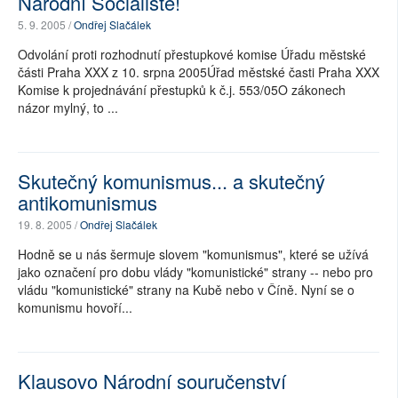
Národní Socialisté!
5. 9. 2005 /
Ondřej Slačálek
Odvolání proti rozhodnutí přestupkové komise Úřadu městské
části Praha XXX z 10. srpna 2005Úřad městské časti Praha XXX
Komise k projednávání přestupků k č.j. 553/05O zákonech
názor mylný, to ...
Skutečný komunismus... a skutečný
antikomunismus
19. 8. 2005 /
Ondřej Slačálek
Hodně se u nás šermuje slovem "komunismus", které se užívá
jako označení pro dobu vlády "komunistické" strany -- nebo pro
vládu "komunistické" strany na Kubě nebo v Číně. Nyní se o
komunismu hovoří...
Klausovo Národní souručenství