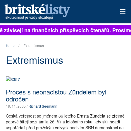
ně závisejí na finančních příspěvcích čtenářů. Prosíme
PŘIHLÁSIT
AKTUÁLNÍ VYDÁNÍ
Home
Extremismus
Extremismus
ARCHIV
ROZHOVORY
TÉMATA
Proces s neonacistou Zündelem byl
odročen
NEJČTENĚJŠÍ ZA 7 DNÍ
18. 11. 2005 /
Richard Seemann
AUTOŘI
Česká veřejnost se jménem 66 letého Ernsta Zündela se zřejmě
poprvé šířeji seznámila 28. října letošního roku, kdy skinheadi
PŘÍSPĚVKY NA PROVOZ
uspořádali před pražským velvyslanectvím SRN demonstraci na