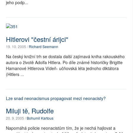
jeho podp...
SOCIÁLNÍ SÍTĚ
RUBRIKY
PLNÁ VERZE STRÁNEK
Hitlerovi "čestní árijci"
19. 10. 2005 /
Richard Seemann
Na český knižní trh se dostala další zajímavá kniha rakouského
autora o životě Adolfa Hitlera. Po díle známé historičky Brigitte
Hamanové Hitlerova Vídeň- učňovská léta jednoho diktátora
(Hitlers ...
Lze snad neonacismus propagovat mezi neonacisty?
Miluji tě, Rudolfe
20. 9. 2005 /
Bohumil Kartous
Napomáhá policie neonacistům tím, že je nechá hajlovat a