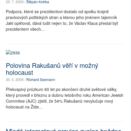
25. 7. 2005 /
Štěpán Kotrba
Podpora, které se prezidentovi dostalo od spolku krajně
pravicových politických stran a kterou jeho jménem tajemník
Jakl opětoval, dává tušit nejen to, že Václav Klaus přestal být
prezidentem všech...
Polovina Rakušanů věří v možný
holocaust
30. 5. 2005 /
Richard Seemann
Překvapivý průzkum 60 let po skončení druhé světové války,
který provedl v březnu a dubnu letošního roku American Jewish
Commitee (AJC) zjistil, že 54% Rakušanů nevylučuje nový
holocaust na Žide...
Mladá internetová pravice zvolna hnědne