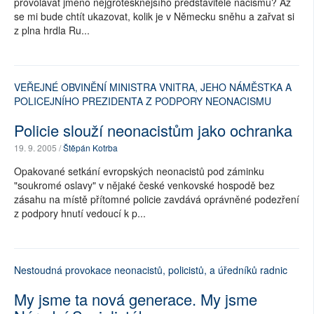
provolávat jméno nejgrotesknějšího představitele nacismu? Až
se mi bude chtít ukazovat, kolik je v Německu sněhu a zařvat si
z plna hrdla Ru...
VEŘEJNÉ OBVINĚNÍ MINISTRA VNITRA, JEHO NÁMĚSTKA A
POLICEJNÍHO PREZIDENTA Z PODPORY NEONACISMU
Policie slouží neonacistům jako ochranka
19. 9. 2005 /
Štěpán Kotrba
Opakované setkání evropských neonacistů pod záminku
"soukromé oslavy" v nějaké české venkovské hospodě bez
zásahu na místě přítomné policie zavdává oprávněné podezření
z podpory hnutí vedoucí k p...
Nestoudná provokace neonacistů, policistů, a úředníků radnic
My jsme ta nová generace. My jsme