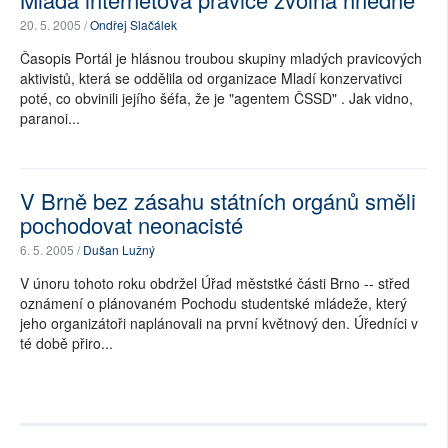
20. 5. 2005 /
Ondřej Slačálek
Časopis Portál je hlásnou troubou skupiny mladých pravicových
aktivistů, která se oddělila od organizace Mladí konzervativci
poté, co obvinili jejího šéfa, že je "agentem ČSSD" . Jak vidno,
paranoi...
V Brně bez zásahu státních orgánů směli
pochodovat neonacisté
6. 5. 2005 /
Dušan Lužný
V únoru tohoto roku obdržel Úřad měststké části Brno -- střed
oznámení o plánovaném Pochodu studentské mládeže, který
jeho organizátoři naplánovali na první květnový den. Úředníci v
té době přiro...