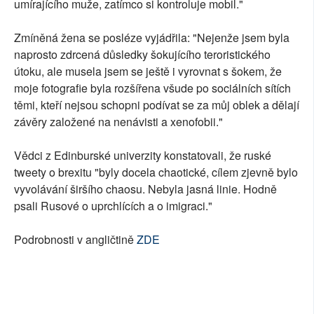
umírajícího muže, zatímco si kontroluje mobil."
Zmíněná žena se posléze vyjádřila: "Nejenže jsem byla
naprosto zdrcená důsledky šokujícího teroristického
útoku, ale musela jsem se ještě i vyrovnat s šokem, že
moje fotografie byla rozšířena všude po sociálních sítích
těmi, kteří nejsou schopni podívat se za můj oblek a dělají
závěry založené na nenávisti a xenofobii."
Vědci z Edinburské univerzity konstatovali, že ruské
tweety o brexitu "byly docela chaotické, cílem zjevně bylo
vyvolávání širšího chaosu. Nebyla jasná linie. Hodně
psali Rusové o uprchlících a o imigraci."
Podrobnosti v angličtině
ZDE