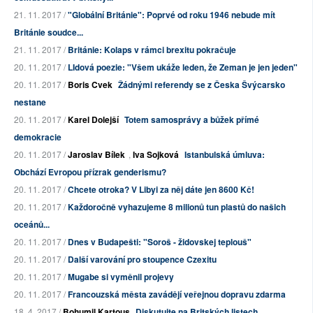
21. 11. 2017 /
"Globální Británie": Poprvé od roku 1946 nebude mít
Británie soudce...
21. 11. 2017 /
Británie: Kolaps v rámci brexitu pokračuje
20. 11. 2017 /
LIdová poezie: "Všem ukáže leden, že Zeman je jen jeden"
20. 11. 2017 /
Boris Cvek
Žádnými referendy se z Česka Švýcarsko
nestane
20. 11. 2017 /
Karel Dolejší
Totem samosprávy a bůžek přímé
demokracie
20. 11. 2017 /
Jaroslav Bílek
,
Iva Sojková
Istanbulská úmluva:
Obchází Evropou přízrak genderismu?
20. 11. 2017 /
Chcete otroka? V Libyi za něj dáte jen 8600 Kč!
20. 11. 2017 /
Každoročně vyhazujeme 8 milionů tun plastů do našich
oceánů...
20. 11. 2017 /
Dnes v Budapešti: "Soroš - židovskej teplouš"
20. 11. 2017 /
Další varování pro stoupence Czexitu
20. 11. 2017 /
Mugabe si vyměnil projevy
20. 11. 2017 /
Francouzská města zavádějí veřejnou dopravu zdarma
18. 4. 2017 /
Bohumil Kartous
Diskutujte na Britských listech