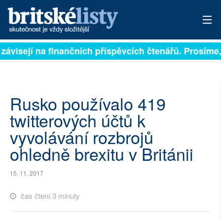
závisejí na finančních příspěvcích čtenářů. Prosíme, 
PŘIHLÁSIT
AKTUÁLNÍ VYDÁNÍ
ARCHIV
Rusko používalo 419
twitterových účtů k
ROZHOVORY
vyvolávání rozbrojů
TÉMATA
ohledně brexitu v Británii
NEJČTENĚJŠÍ ZA 7 DNÍ
15. 11. 2017
AUTOŘI
čas čtení 3 minuty
PŘÍSPĚVKY NA PROVOZ