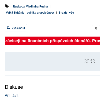
Rusko za Vladimíra Putina
|
Velká Británie - politika a společnost
|
Brexit - vše
0
Vytisknout
ně závisejí na finančních příspěvcích čtenářů. Prosíme
13548
Diskuse
Přihlásit