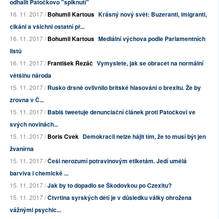
odhalit Patočkovo "spiknutí"
16. 11. 2017 /
Bohumil Kartous
Krásný nový svět: Buzeranti, imigranti,
cikáni a všichni ostatní př...
16. 11. 2017 /
Bohumil Kartous
Mediální výchova podle Parlamentních
listů
16. 11. 2017 /
František Řezáč
Vymyslete, jak se obracet na normální
většinu národa
15. 11. 2017 /
Rusko drsně ovlivnilo britské hlasování o brexitu. Že by
zrovna v Č...
15. 11. 2017 /
Babiš tweetuje denunciační článek proti Patočkovi ve
svých novinách...
15. 11. 2017 /
Boris Cvek
Demokracii nelze hájit tím, že to musí být jen
žvanírna
15. 11. 2017 /
Češi nerozumí potravinovým etiketám. Jedí umělá
barviva i chemické ...
15. 11. 2017 /
Jak by to dopadlo se Škodovkou po Czexitu?
15. 11. 2017 /
Čtvrtina syrských dětí je v důsledku války ohrožena
vážnými psychic...