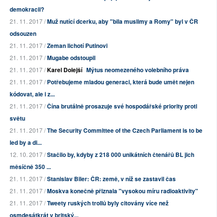
demokracii?
21. 11. 2017 /
Muž nutící dcerku, aby "bila muslimy a Romy" byl v ČR
odsouzen
21. 11. 2017 /
Zeman lichotí Putinovi
21. 11. 2017 /
Mugabe odstoupil
21. 11. 2017 /
Karel Dolejší
Mýtus neomezeného volebního práva
21. 11. 2017 /
Potřebujeme mladou generaci, která bude umět nejen
kódovat, ale i z...
21. 11. 2017 /
Čína brutálně prosazuje své hospodářské priority proti
světu
21. 11. 2017 /
The Security Committee of the Czech Parliament is to be
led by a di...
12. 10. 2017 /
Stačilo by, kdyby z 218 000 unikátních čtenářů BL jich
měsíčně 350 ...
21. 11. 2017 /
Stanislav Biler: ČR: země, v níž se zastavil čas
21. 11. 2017 /
Moskva konečně přiznala "vysokou míru radioaktivity"
21. 11. 2017 /
Tweety ruských trollů byly citovány více než
osmdesátkrát v britský...