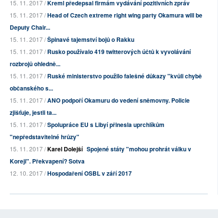
15. 11. 2017 /
Kreml předepsal firmám vydávání pozitivních zpráv
15. 11. 2017 /
Head of Czech extreme right wing party Okamura will be
Deputy Chair...
15. 11. 2017 /
Špinavé tajemství bojů o Rakku
15. 11. 2017 /
Rusko používalo 419 twitterových účtů k vyvolávání
rozbrojů ohledně...
15. 11. 2017 /
Ruské ministerstvo použilo falešné důkazy "kvůli chybě
občanského s...
15. 11. 2017 /
ANO podpoří Okamuru do vedení sněmovny. Policie
zjišťuje, jestli ta...
15. 11. 2017 /
Spolupráce EU s Libyí přinesla uprchlíkům
"nepředstavitelné hrůzy"
15. 11. 2017 /
Karel Dolejší
Spojené státy "mohou prohrát válku v
Koreji". Překvapení? Sotva
12. 10. 2017 /
Hospodaření OSBL v září 2017