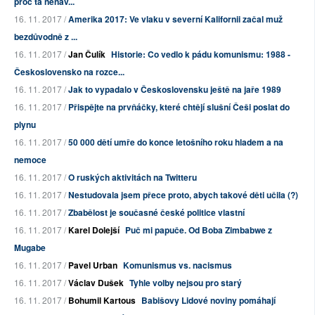
proč ta nenáv...
16. 11. 2017 /
Amerika 2017: Ve vlaku v severní Kalifornii začal muž
bezdůvodně z ...
16. 11. 2017 /
Jan Čulík
Historie: Co vedlo k pádu komunismu: 1988 -
Československo na rozce...
16. 11. 2017 /
Jak to vypadalo v Československu ještě na jaře 1989
16. 11. 2017 /
Přispějte na prvňáčky, které chtějí slušní Češi poslat do
plynu
16. 11. 2017 /
50 000 dětí umře do konce letošního roku hladem a na
nemoce
16. 11. 2017 /
O ruských aktivitách na Twitteru
16. 11. 2017 /
Nestudovala jsem přece proto, abych takové děti učila (?)
16. 11. 2017 /
Zbabělost je současné české politice vlastní
16. 11. 2017 /
Karel Dolejší
Puč mi papuče. Od Boba Zimbabwe z
Mugabe
16. 11. 2017 /
Pavel Urban
Komunismus vs. nacismus
16. 11. 2017 /
Václav Dušek
Tyhle volby nejsou pro starý
16. 11. 2017 /
Bohumil Kartous
Babišovy Lidové noviny pomáhají