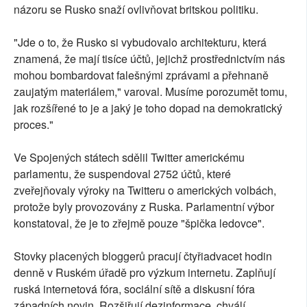
názoru se Rusko snaží ovlivňovat britskou politiku.
"Jde o to, že Rusko si vybudovalo architekturu, která
znamená, že mají tisíce účtů, jejichž prostřednictvím nás
mohou bombardovat falešnými zprávami a přehnaně
zaujatým materiálem," varoval. Musíme porozumět tomu,
jak rozšířené to je a jaký je toho dopad na demokratický
proces."
Ve Spojených státech sdělil Twitter americkému
parlamentu, že suspendoval 2752 účtů, které
zveřejňovaly výroky na Twitteru o amerických volbách,
protože byly provozovány z Ruska. Parlamentní výbor
konstatoval, že je to zřejmě pouze "špička ledovce".
Stovky placených bloggerů pracují čtyřiadvacet hodin
denně v Ruském úřadě pro výzkum internetu. Zaplňují
ruská internetová fóra, sociální sítě a diskusní fóra
západních novin. Rozšiřují dezinformace, chválí