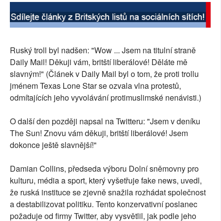
Ruský troll byl nadšen: "Wow ... Jsem na titulní straně
Daily Mail! Děkuji vám, britští liberálové! Děláte mě
slavným!" (Článek v Daily Mail byl o tom, že proti trollu
jménem Texas Lone Star se ozvala vlna protestů,
odmítajících jeho vyvolávání protimuslimské nenávisti.)
O další den později napsal na Twitteru: "Jsem v deníku
The Sun! Znovu vám děkuji, britští liberálové! Jsem
dokonce ještě slavnější!"
Damian Collins, předseda výboru Dolní sněmovny pro
kulturu, média a sport, který vyšetřuje fake news, uvedl,
že ruská instituce se zjevně snažila rozhádat společnost
a destabilizovat politiku. Tento konzervativní poslanec
požaduje od firmy Twitter, aby vysvětlil, jak podle jeho