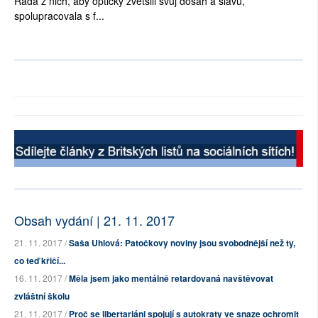
Řada z nich, aby opticky zvětšili svůj dosah a slávu,
spolupracovala s f...
Obsah vydání | 21. 11. 2017
21. 11. 2017 /
Saša Uhlová: Patočkovy noviny jsou svobodnější než ty,
co teď křičí...
16. 11. 2017 /
Měla jsem jako mentálně retardovaná navštěvovat
zvláštní školu
21. 11. 2017 /
Proč se libertariáni spojují s autokraty ve snaze ochromit