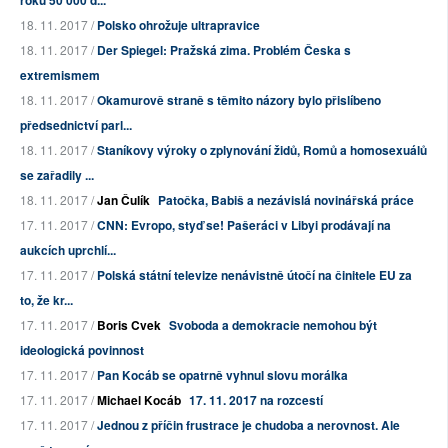
roku 50 000 d...
18. 11. 2017 /
Polsko ohrožuje ultrapravice
18. 11. 2017 /
Der Spiegel: Pražská zima. Problém Česka s
extremismem
18. 11. 2017 /
Okamurově straně s těmito názory bylo přislíbeno
předsednictví parl...
18. 11. 2017 /
Staníkovy výroky o zplynování židů, Romů a homosexuálů
se zařadily ...
18. 11. 2017 /
Jan Čulík
Patočka, Babiš a nezávislá novinářská práce
17. 11. 2017 /
CNN: Evropo, styď se! Pašeráci v Libyi prodávají na
aukcích uprchlí...
17. 11. 2017 /
Polská státní televize nenávistně útočí na činitele EU za
to, že kr...
17. 11. 2017 /
Boris Cvek
Svoboda a demokracie nemohou být
ideologická povinnost
17. 11. 2017 /
Pan Kocáb se opatrně vyhnul slovu morálka
17. 11. 2017 /
Michael Kocáb
17. 11. 2017 na rozcestí
17. 11. 2017 /
Jednou z příčin frustrace je chudoba a nerovnost. Ale