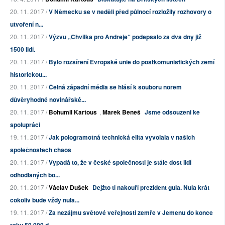
20. 11. 2017 /
V Německu se v neděli před půlnocí rozložily rozhovory o
utvoření n...
20. 11. 2017 /
Výzvu „Chvilka pro Andreje“ podepsalo za dva dny již
1500 lidí.
20. 11. 2017 /
Bylo rozšíření Evropské unie do postkomunistických zemí
historickou...
20. 11. 2017 /
Čelná západní média se hlásí k souboru norem
důvěryhodné novinářské...
20. 11. 2017 /
Bohumil Kartous
,
Marek Beneš
Jsme odsouzeni ke
spolupráci
19. 11. 2017 /
Jak pologramotná technická elita vyvolala v našich
společnostech chaos
20. 11. 2017 /
Vypadá to, že v české společnosti je stále dost lidí
odhodlaných bo...
20. 11. 2017 /
Václav Dušek
Dejžto ti nakouří prezident gula. Nula krát
cokoliv bude vždy nula...
19. 11. 2017 /
Za nezájmu světové veřejnosti zemře v Jemenu do konce