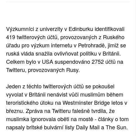
SOCIÁLNÍ SÍTĚ
RUBRIKY
Výzkumníci z univerzity v Edinburku identifikovali
PLNÁ VERZE STRÁNEK
419 twitterových účtů, provozovaných z Ruského
úřadu pro výzkum internetu v Petrohradě, jimiž se
ruská vláda snažila ovlivňovat politiku v Británii.
Celkem bylo v USA suspendováno 2752 účtů na
Twitteru, provozovaných Rusy.
Jeden z těchto twitterových účtů se pokoušel
vyvolat v Británii nenávist vůči muslimům během
teroristického útoku na Westminster Bridge letos v
březnu. Zpráva na Twitteru falešně tvrdila, že
muslimka ignorovala oběti na mostě - články o tom
napsaly britské bulvární listy Daily Mail a The Sun.