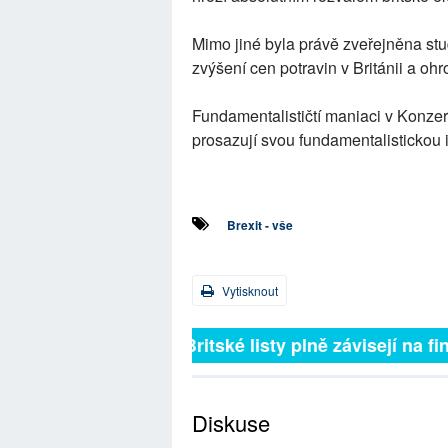
Mimo jiné byla právě zveřejněna stu
zvýšení cen potravin v Británii a o
Fundamentalističtí maniaci v Konzer
prosazují svou fundamentalistickou 
Brexit - vše
Vytisknout
Britské listy plně závisejí na 
Diskuse