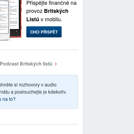
Přispějte finančně na
provoz
Britských
v mobilu.
Listů
CHCI PŘISPĚT
Podcast Britských listů
áhněte si rozhovory v audio
mátu a poslouchejte je kdekoliv.
k na to?