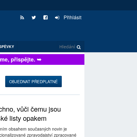
Přihlásit
SPĚVKY
e, přispějte. ➥
OBJEDNAT PŘEDPLATNÉ
hno, vůči čemu jsou
ské listy opakem
ním obsahem současných novin je
ionalizované zpravodajství zpracované