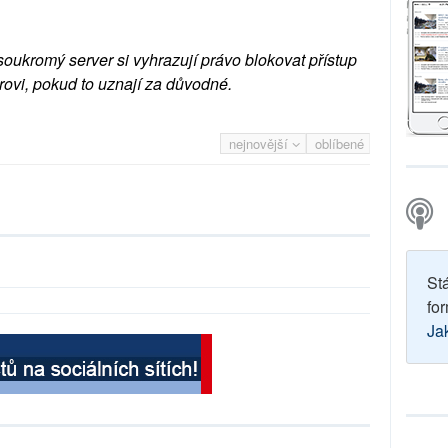
soukromý server si vyhrazují právo blokovat přístup
rovi, pokud to uznají za důvodné.
nejnovější
oblíbené
St
for
Ja