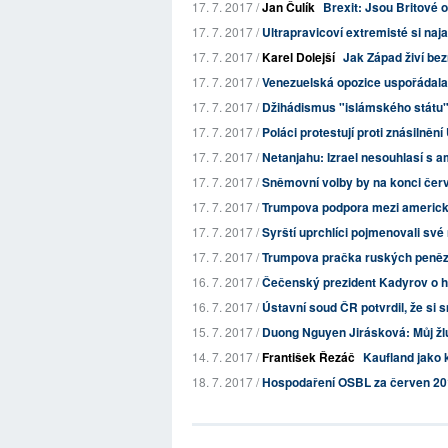
17. 7. 2017 /
Jan Čulík
Brexit: Jsou Britové 
17. 7. 2017 /
Ultrapravicoví extremisté si najal
17. 7. 2017 /
Karel Dolejší
Jak Západ živí be
17. 7. 2017 /
Venezuelská opozice uspořádala 
17. 7. 2017 /
Džihádismus "islámského státu"
17. 7. 2017 /
Poláci protestují proti znásilněn
17. 7. 2017 /
Netanjahu: Izrael nesouhlasí s a
17. 7. 2017 /
Sněmovní volby by na konci čer
17. 7. 2017 /
Trumpova podpora mezi americkým
17. 7. 2017 /
Syrští uprchlíci pojmenovali své 
17. 7. 2017 /
Trumpova pračka ruských peně
16. 7. 2017 /
Čečenský prezident Kadyrov o h
16. 7. 2017 /
Ústavní soud ČR potvrdil, že si 
15. 7. 2017 /
Duong Nguyen Jirásková: Můj žl
14. 7. 2017 /
František Řezáč
Kaufland jako
18. 7. 2017 /
Hospodaření OSBL za červen 2