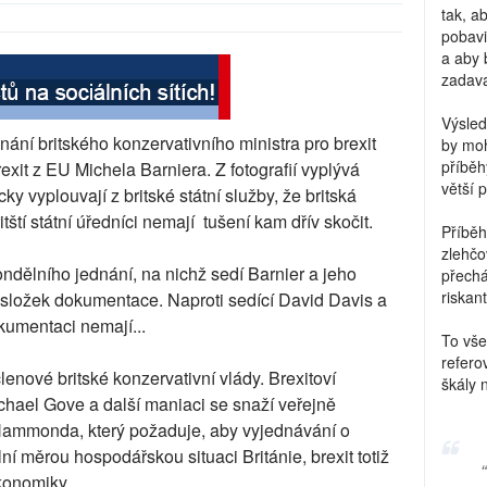
tak, a
pobavi
a aby 
zadava
Výsled
ání britského konzervativního ministra pro brexit
by moh
příběh
xit z EU Michela Barniera. Z fotografií vyplývá
větší 
ky vyplouvají z britské státní služby, že britská
tští státní úředníci nemají tušení kam dřív skočit.
Příběh
zlehčo
pondělního jednání, na nichž sedí Barnier a jeho
přechá
riskant
 složek dokumentace. Naproti sedící David Davis a
kumentaci nemají...
To vše
refero
lenové britské konzervativní vlády. Brexitoví
škály 
chael Gove a další maniaci se snaží veřejně
a Hammonda, který požaduje, aby vyjednávání o
í měrou hospodářskou situaci Británie, brexit totiž
konomiky.