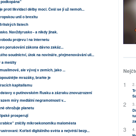
e podkopána"
 proti likvidaci dělby moci. Češi se jí už nemoh...
ropskou unií o brexitu
Britských listech
sko. Navždyrusko - a nikdy jinak.
obodu projevu i na internetu
 pro porušování zákona dávno zakáz...
ého soudnictví, útok na novináře, přejmenovávání uli...
 a mešity
uslimové, ale vývoj v zemích, jako ...
Nejčt
ouštějte mrazáky, braňte je
2.
racích kapitalismu
Tr
edstavy o putinovském Rusku a zázraku znovuzrození
S
razem míry mediální negramotnosti v...
3.
žně ohrožuje planetu
Dů
ipské prosperují
tu
za
krabice" zničily mikroekonomiku maloměsta
4.
ustrovaní: Kořisti digitálního světa a největší bezp...
No