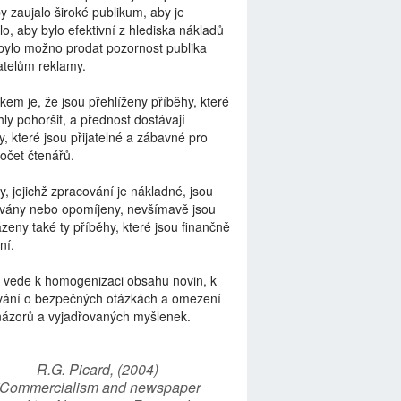
by zaujalo široké publikum, aby je
lo, aby bylo efektivní z hlediska nákladů
bylo možno prodat pozornost publika
telům reklamy.
kem je, že jsou přehlíženy příběhy, které
ly pohoršit, a přednost dostávají
y, které jsou přijatelné a zábavné pro
počet čtenářů.
y, jejichž zpracování je nákladné, jsou
vány nebo opomíjeny, nevšímavě jsou
zeny také ty příběhy, které jsou finančně
ní.
 vede k homogenizaci obsahu novin, k
vání o bezpečných otázkách a omezení
názorů a vyjadřovaných myšlenek.
R.G. Picard, (2004)
“Commercialism and newspaper