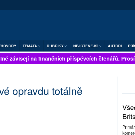
ZHOVORY
TÉMATA
RUBRIKY
NEJČTENĚJŠÍ
AUTOŘI
PŘÍ
ně závisejí na finančních příspěvcích čtenářů. Prosím
ové opravdu totálně
Všec
Brit
Primár
komerc