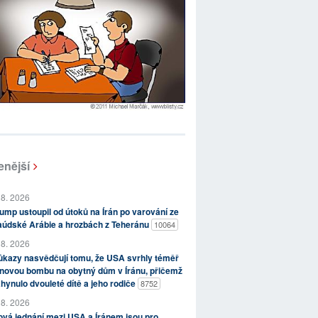
enější
 8. 2026
ump ustoupil od útoků na Írán po varování ze
aúdské Arábie a hrozbách z Teheránu
10064
 8. 2026
kazy nasvědčují tomu, že USA svrhly téměř
novou bombu na obytný dům v Íránu, přičemž
hynulo dvouleté dítě a jeho rodiče
8752
 8. 2026
vá jednání mezi USA a Íránem jsou pro