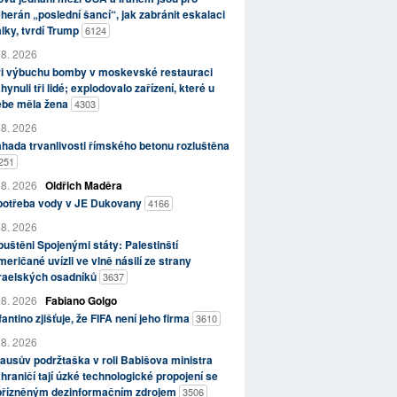
herán „poslední šancí“, jak zabránit eskalaci
lky, tvrdí Trump
6124
 8. 2026
ři výbuchu bomby v moskevské restauraci
hynuli tři lidé; explodovalo zařízení, které u
ebe měla žena
4303
 8. 2026
hada trvanlivosti římského betonu rozluštěna
251
 8. 2026
Oldřich Maděra
potřeba vody v JE Dukovany
4166
 8. 2026
uštěni Spojenými státy: Palestinští
eričané uvízli ve vlně násilí ze strany
zraelských osadníků
3637
 8. 2026
Fabiano Golgo
fantino zjišťuje, že FIFA není jeho firma
3610
 8. 2026
ausův podržtaška v roli Babišova ministra
hraničí tají úzké technologické propojení se
přízněným dezinformačním zdrojem
3506