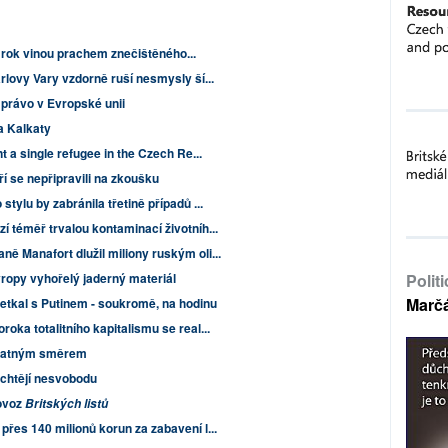
ý rok vinou prachem znečištěného...
rlovy Vary vzdorně ruší nesmysly ší...
 právo v Evropské unii
a Kalkaty
t a single refugee in the Czech Re...
ří se nepřipravili na zkoušku
tylu by zabránila třetině případů ...
 téměř trvalou kontaminací životníh...
ě Manafort dlužil miliony ruským oli...
Evropy vyhořelý jaderný materiál
Polit
Marč
tkal s Putinem - soukromě, na hodinu
oka totalitního kapitalismu se real...
 špatným směrem
 chtějí nesvobodu
rovoz
Britských listů
řes 140 milionů korun za zabavení l...