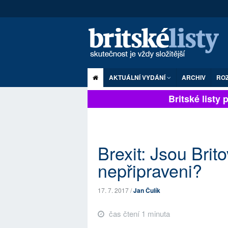
AKTUÁLNÍ VYDÁNÍ
ARCHIV
RO
Britské listy pl
Brexit: Jsou Brit
nepřipraveni?
17. 7. 2017 /
Jan Čulík
čas čtení 1 minuta