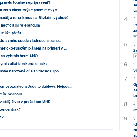
opravdu totálně nepřipraveni?
Te
i loď s cílem zvýšit počet mrtvýc...
vá
znaděj a terorismus na Blízkém východě
2.
P
neoficiální referendum
za
 může přežít
s
í Ústavního soudu vládnoucí strano...
5.
mericko-ruským plánem na příměří v ...
Zá
vna vyhrálo hnutí ANO
4
i voliči je rekordně nízká
3.
S
nově narozené dítě z vděčnosti po ...
4.
z
Op
omosexuálech: Jsou to ďáblové. Nejsou...
Am
smíte sednout
i
utobílý život v pražském MHD
4.
 koncentrák?
In
017
3.
Kl
za
s