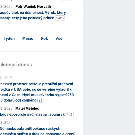
 8. 2026
Petr Waniek Horváth
ausův útok na důstojnost. Výrok, který
haluje celý jeho politický příběh
3423
Týden
Měsíc
Rok
Vše
ílenější dnes
 8. 2026
raelský profesor přišel o prestižní pracovní
bídku v USA poté, co se veřejně vyjádřil k
tuaci v Gaze. Nyní mu univerzita vyplatí 250
00 dolarů odškodného
21
 8. 2026
Matěj Metelec
kdo nepozoruje svůj vlastní „soumrak“
19
 8. 2026
 Německu zabránili pokusu ruských
eciálních služeb o útok na dodavatele dronů