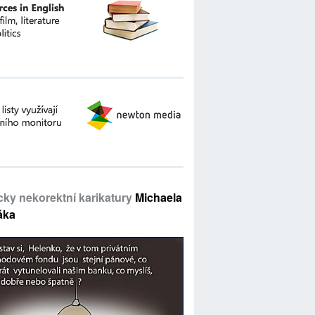
icky nekorektní karikatury
Michaela
áka