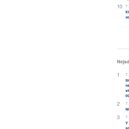
7.
Kl
od
Nejsd
7.
Iz
na
si
0
7.
Ni
7.
V
sp