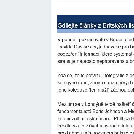
V pondělí pokračovalo v Bruselu jedn
Davida Davise a vyjednavače pro bre
podezření informací, které systematic
strana je naprosto nepřipravena a bri
Zdá se, že to potvrzují fotografie z 
kolegyně (ano, ženy!) u rozměrných
jeho kolegové (jen muži) žádnou do
Mezitím se v Londýně tvrdě hašteří č
fundamentalisté Boris Johnson a Mi
znemožnit ministra financí Phillip
brexitu vzalo v úvahu aspoň minimáln
hrozí absolutním rozvalem britské e