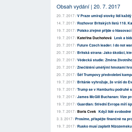
Obsah vydání | 20. 7. 2017
20. 7. 2017 /
V Praze umírají stovky lidí každ
14. 7. 2017 /
Rozhovor Britských listů 118. Ka
19. 7. 2017 /
Polsko zřejmě přijde o hlasovací
19. 7. 2017 /
Kateřina Duchoňová
Lesk a bíd
20. 7. 2017 /
Future Czech leader: I do not wan
20. 7. 2017 /
Britská strana: Jako školáci, kte
20. 7. 2017 /
Vědecká studie: Změna životního s
20. 7. 2017 /
Znečištění umělými hmotami hrozí
20. 7. 2017 /
Šéf Trumpovy předvolební kampan
19. 7. 2017 /
Británie vyhrožuje, že vrátí do 
19. 7. 2017 /
Trump se v Hamburku podruhé se
19. 7. 2017 /
James McGill Buchanan: Vize pror
19. 7. 2017 /
Guardian: Střední Evropa míří
19. 7. 2017 /
Boris Cvek
Když lidé svobodně
3. 3. 2017 /
Prosíme, přispějte finančně na p
19. 7. 2017 /
Rusko musí zaplatit Nizozemsku p