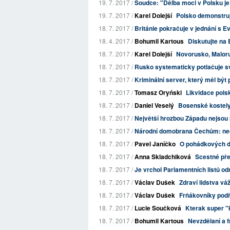
19. 7. 2017 /
Soudce: "Dělba moci v Polsku j
19. 7. 2017 /
Karel Dolejší
Polsko demonstruje
18. 7. 2017 /
Británie pokračuje v jednání s Ev
18. 4. 2017 /
Bohumil Kartous
Diskutujte na 
18. 7. 2017 /
Karel Dolejší
Novorusko, Maloru
18. 7. 2017 /
Rusko systematicky potlačuje sv
18. 7. 2017 /
Kriminální server, který měl být
18. 7. 2017 /
Tomasz Oryński
Likvidace polsk
18. 7. 2017 /
Daniel Veselý
Bosenské kostely
18. 7. 2017 /
Největší hrozbou Západu nejsou m
18. 7. 2017 /
Národní domobrana Čechům: neop
18. 7. 2017 /
Pavel Janíčko
O pohádkových d
18. 7. 2017 /
Anna Skladchiková
Scestné př
18. 7. 2017 /
Je vrchol Parlamentních listů od
18. 7. 2017 /
Václav Dušek
Zdraví lidstva vá
18. 7. 2017 /
Václav Dušek
Frňákovníky podř
18. 7. 2017 /
Lucie Součková
Kterak super "
18. 7. 2017 /
Bohumil Kartous
Nevzdělaní a fr