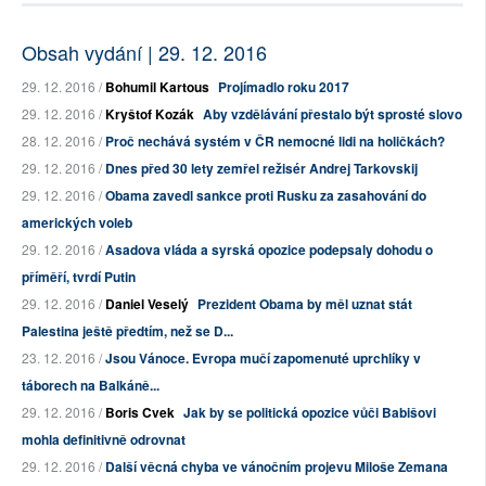
Obsah vydání | 29. 12. 2016
29. 12. 2016 /
Bohumil Kartous
Projímadlo roku 2017
29. 12. 2016 /
Kryštof Kozák
Aby vzdělávání přestalo být sprosté slovo
28. 12. 2016 /
Proč nechává systém v ČR nemocné lidi na holičkách?
29. 12. 2016 /
Dnes před 30 lety zemřel režisér Andrej Tarkovskij
29. 12. 2016 /
Obama zavedl sankce proti Rusku za zasahování do
amerických voleb
29. 12. 2016 /
Asadova vláda a syrská opozice podepsaly dohodu o
příměří, tvrdí Putin
29. 12. 2016 /
Daniel Veselý
Prezident Obama by měl uznat stát
Palestina ještě předtím, než se D...
23. 12. 2016 /
Jsou Vánoce. Evropa mučí zapomenuté uprchlíky v
táborech na Balkáně...
29. 12. 2016 /
Boris Cvek
Jak by se politická opozice vůči Babišovi
mohla definitivně odrovnat
29. 12. 2016 /
Další věcná chyba ve vánočním projevu Miloše Zemana