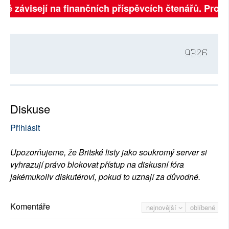
lně závisejí na finančních příspěvcích čtenářů. Prosím
9326
Diskuse
Přihlásit
Upozorňujeme, že Britské listy jako soukromý server si
vyhrazují právo blokovat přístup na diskusní fóra
jakémukoliv diskutérovi, pokud to uznají za důvodné.
Komentáře
nejnovější
oblíbené