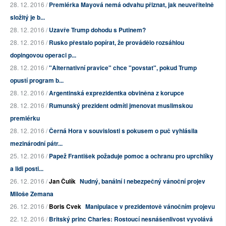
28. 12. 2016 /
Premiérka Mayová nemá odvahu přiznat, jak neuveřitelně
složitý je b...
28. 12. 2016 /
Uzavře Trump dohodu s Putinem?
28. 12. 2016 /
Rusko přestalo popírat, že provádělo rozsáhlou
dopingovou operaci p...
28. 12. 2016 /
"Alternativní pravice" chce "povstat", pokud Trump
opustí program b...
28. 12. 2016 /
Argentinská exprezidentka obviněna z korupce
28. 12. 2016 /
Rumunský prezident odmítl jmenovat muslimskou
premiérku
28. 12. 2016 /
Černá Hora v souvislosti s pokusem o puč vyhlásila
mezinárodní pátr...
25. 12. 2016 /
Papež František požaduje pomoc a ochranu pro uprchlíky
a lidi posti...
26. 12. 2016 /
Jan Čulík
Nudný, banální i nebezpečný vánoční projev
Miloše Zemana
26. 12. 2016 /
Boris Cvek
Manipulace v prezidentově vánočním projevu
22. 12. 2016 /
Britský princ Charles: Rostoucí nesnášenlivost vyvolává