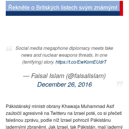
SOCIÁLNÍ SÍTĚ
RUBRIKY
PLNÁ VERZE STRÁNEK
Social media megaphone diplomacy meets fake
news and nuclear weapons threats. In one
(terrifying) story.
https://t.co/EwKomEUdrT
— Faisal Islam (@faisalislam)
December 26, 2016
Pákistánský ministr obrany Khawaja Muhammad Asif
zaútočil agresivně na Twitteru na Izrael poté, co si přečetl
falešnou zprávu, podle níž Izrael pohrozil Pákistánu
jadernými zbraněmi. Jak Izrael, tak Pákistán, mají jaderný