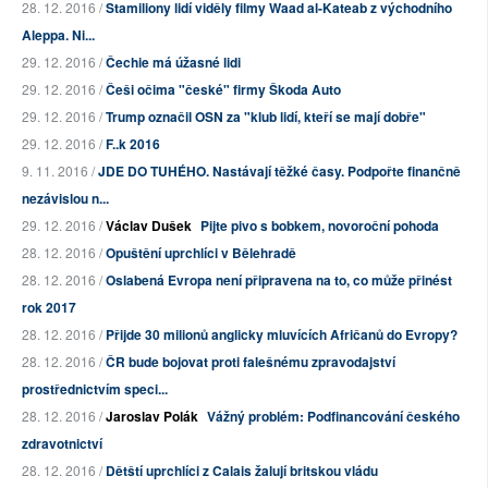
28. 12. 2016 /
Stamiliony lidí viděly filmy Waad al-Kateab z východního
Aleppa. Ni...
29. 12. 2016 /
Čechie má úžasné lidi
29. 12. 2016 /
Češi očima "české" firmy Škoda Auto
29. 12. 2016 /
Trump označil OSN za "klub lidí, kteří se mají dobře"
29. 12. 2016 /
F..k 2016
9. 11. 2016 /
JDE DO TUHÉHO. Nastávají těžké časy. Podpořte finančně
nezávislou n...
29. 12. 2016 /
Václav Dušek
Pijte pivo s bobkem, novoroční pohoda
28. 12. 2016 /
Opuštění uprchlíci v Bělehradě
28. 12. 2016 /
Oslabená Evropa není připravena na to, co může přinést
rok 2017
28. 12. 2016 /
Přijde 30 milionů anglicky mluvících Afričanů do Evropy?
28. 12. 2016 /
ČR bude bojovat proti falešnému zpravodajství
prostřednictvím speci...
28. 12. 2016 /
Jaroslav Polák
Vážný problém: Podfinancování českého
zdravotnictví
28. 12. 2016 /
Dětští uprchlíci z Calais žalují britskou vládu