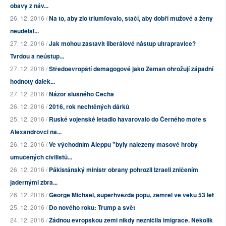
obavy z náv...
26. 12. 2016 /
Na to, aby zlo triumfovalo, stačí, aby dobří mužové a ženy
neudělal...
27. 12. 2016 /
Jak mohou zastavit liberálové nástup ultrapravice?
Tvrdou a neústup...
27. 12. 2016 /
Středoevropští demagogové jako Zeman ohrožují západní
hodnoty dalek...
27. 12. 2016 /
Názor slušného Čecha
26. 12. 2016 /
2016, rok nechtěných dárků
25. 12. 2016 /
Ruské vojenské letadlo havarovalo do Černého moře s
Alexandrovci na...
26. 12. 2016 /
Ve východním Aleppu "byly nalezeny masové hroby
umučených civilistů...
26. 12. 2016 /
Pákistánský ministr obrany pohrozil Izraeli zničením
jadernými zbra...
26. 12. 2016 /
George Michael, superhvězda popu, zemřel ve věku 53 let
25. 12. 2016 /
Do nového roku: Trump a svět
24. 12. 2016 /
Žádnou evropskou zemi nikdy nezničila imigrace. Několik