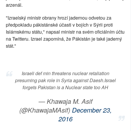
arzenál.
"Izraelský ministr obrany hrozí jadernou odvetou za
předpokladu pákistánské účasti v bojích v Sýrii proti
Islámskému státu," napsal ministr na svém oficiálním účtu
na Twitteru. Izrael zapomíná, že Pákistán je také jaderný
stát."
Israeli def min threatens nuclear retaliation
presuming pak role in Syria against Daesh.Israel
forgets Pakistan is a Nuclear state too AH
— Khawaja M. Asif
(@KhawajaMAsif)
December 23,
2016