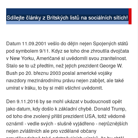
SOCIÁLNÍ SÍTĚ
RUBRIKY
PLNÁ VERZE STRÁNEK
Datum 11.09.2001 vešlo do dějin nejen Spojených států
pod symbolem 9/11. Kdyz se toho dne zhroutila dvojčata
v New Yorku, Američané si uvědomili svou zranitelnost.
Stalo se to už předtím, než jejich prezident George W.
Bush po 20. březnu 2003 poslal americké vojáky
navzdory mezinárodnímu právu nejen zabíjet, ale také
umírat v Iráku, to by si měli všichni uvědomit.
Den 9.11.2016 by se mohl ukázat v budoucnosti opět
jako datum, kdy došlo k základní chybě. Donald Trump,
od toho dne zvolený příští prezident USA, totiž vědomě
oznámil - vedle svých - slušně vyjádřeno - nejrůznějších
nejen zvláštních ale pro vzdělané občany