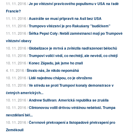
11. 11. 2016 /
Je po vítězství pravicového populismu v USA na řadě
Francie?
11. 11. 2016 /
Austrálie se musí připravit na Asii bez USA
11. 11. 2016 /
Trumpovo vítězství je pro Rakušany "budíčkem"
11. 11. 2016 /
Šéfka Pepsi Coly: Nebílí zaměstnanci mají po Trumpově
vítězství obavy
10. 11. 2016 /
Globalizace je mrtvá a zvítězila nadřazenost bělochů
10. 11. 2016 /
Trumpovi voliči vědí, co nechtějí, ale nevědí, co chtějí
10. 11. 2016 /
Konec Západu, jak jsme ho znali
4. 11. 2016 /
Štvalo nás, že nikdo nepomáhá
10. 11. 2016 /
Lidé najednou chápou, co je ohroženo
10. 11. 2016 /
Ve středu se proti Trumpovi konaly demonstrace v
četných amerických...
10. 11. 2016 /
Andrew Sullivan: Americká republika se zrušila
10. 11. 2016 /
Clintonovou volili drtivou většinou neběloši. Trumpa
nevzdělaní běl...
10. 11. 2016 /
Červnové překvapení a listopadové překvapení pro
Zeměkouli