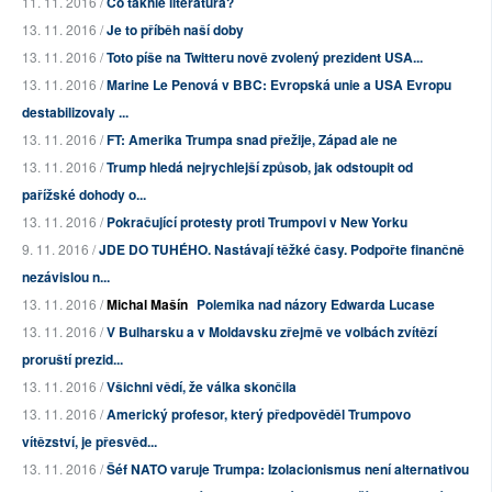
11. 11. 2016 /
Co takhle literatura?
13. 11. 2016 /
Je to příběh naší doby
13. 11. 2016 /
Toto píše na Twitteru nově zvolený prezident USA...
13. 11. 2016 /
Marine Le Penová v BBC: Evropská unie a USA Evropu
destabilizovaly ...
13. 11. 2016 /
FT: Amerika Trumpa snad přežije, Západ ale ne
13. 11. 2016 /
Trump hledá nejrychlejší způsob, jak odstoupit od
pařížské dohody o...
13. 11. 2016 /
Pokračující protesty proti Trumpovi v New Yorku
9. 11. 2016 /
JDE DO TUHÉHO. Nastávají těžké časy. Podpořte finančně
nezávislou n...
13. 11. 2016 /
Michal Mašín
Polemika nad názory Edwarda Lucase
13. 11. 2016 /
V Bulharsku a v Moldavsku zřejmě ve volbách zvítězí
proruští prezid...
13. 11. 2016 /
Všichni vědí, že válka skončila
13. 11. 2016 /
Americký profesor, který předpověděl Trumpovo
vítězství, je přesvěd...
13. 11. 2016 /
Šéf NATO varuje Trumpa: Izolacionismus není alternativou