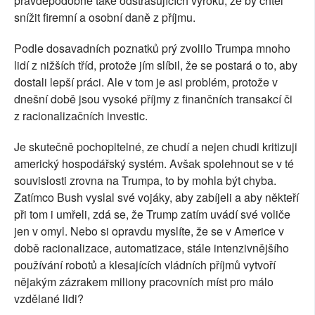
pravděpodobně také odstrašujících výroků, že by chtěl
snížit firemní a osobní daně z příjmu.
Podle dosavadních poznatků prý zvolilo Trumpa mnoho
lidí z nižších tříd, protože jím slíbil, že se postará o to, aby
dostali lepší práci. Ale v tom je asi problém, protože v
dnešní době jsou vysoké příjmy z finančních transakcí či
z racionalizačních investic.
Je skutečně pochopitelné, ze chudí a nejen chudi kritizuji
americký hospodářský systém. Avšak spolehnout se v té
souvislosti zrovna na Trumpa, to by mohla být chyba.
Zatímco Bush vyslal své vojáky, aby zabíjeli a aby někteří
při tom i umřeli, zdá se, že Trump zatím uvádí své voliče
jen v omyl. Nebo si opravdu myslíte, že se v Americe v
době racionalizace, automatizace, stále intenzivnějšího
používání robotů a klesajících vládních příjmů vytvoří
nějakým zázrakem miliony pracovních míst pro málo
vzdělané lidi?