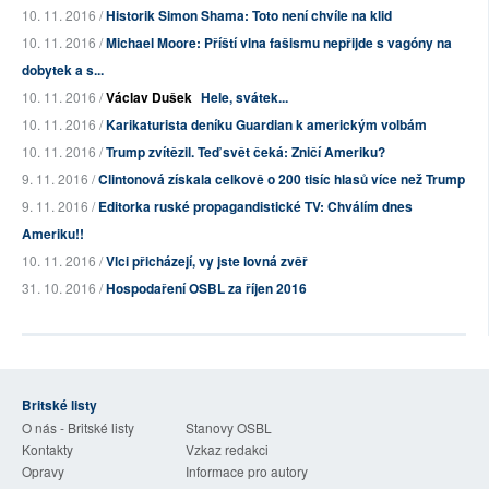
10. 11. 2016 /
Historik Simon Shama: Toto není chvíle na klid
10. 11. 2016 /
Michael Moore: Příští vlna fašismu nepřijde s vagóny na
dobytek a s...
10. 11. 2016 /
Václav Dušek
Hele, svátek...
10. 11. 2016 /
Karikaturista deníku Guardian k americkým volbám
10. 11. 2016 /
Trump zvítězil. Teď svět čeká: Zničí Ameriku?
9. 11. 2016 /
Clintonová získala celkově o 200 tisíc hlasů více než Trump
9. 11. 2016 /
Editorka ruské propagandistické TV: Chválím dnes
Ameriku!!
10. 11. 2016 /
Vlci přicházejí, vy jste lovná zvěř
31. 10. 2016 /
Hospodaření OSBL za říjen 2016
Britské listy
O nás - Britské listy
Stanovy OSBL
Kontakty
Vzkaz redakci
Opravy
Informace pro autory