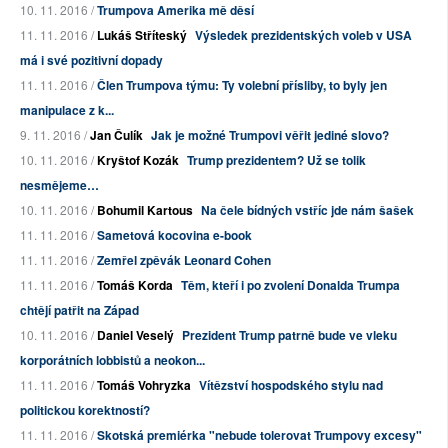
10. 11. 2016 /
Trumpova Amerika mě děsí
11. 11. 2016 /
Lukáš Stříteský
Výsledek prezidentských voleb v USA
má i své pozitivní dopady
11. 11. 2016 /
Člen Trumpova týmu: Ty volební přísliby, to byly jen
manipulace z k...
9. 11. 2016 /
Jan Čulík
Jak je možné Trumpovi věřit jediné slovo?
10. 11. 2016 /
Kryštof Kozák
Trump prezidentem? Už se tolik
nesmějeme…
10. 11. 2016 /
Bohumil Kartous
Na čele bídných vstříc jde nám šašek
11. 11. 2016 /
Sametová kocovina e-book
11. 11. 2016 /
Zemřel zpěvák Leonard Cohen
11. 11. 2016 /
Tomáš Korda
Těm, kteří i po zvolení Donalda Trumpa
chtějí patřit na Západ
10. 11. 2016 /
Daniel Veselý
Prezident Trump patrně bude ve vleku
korporátních lobbistů a neokon...
11. 11. 2016 /
Tomáš Vohryzka
Vítězství hospodského stylu nad
politickou korektností?
11. 11. 2016 /
Skotská premiérka "nebude tolerovat Trumpovy excesy"