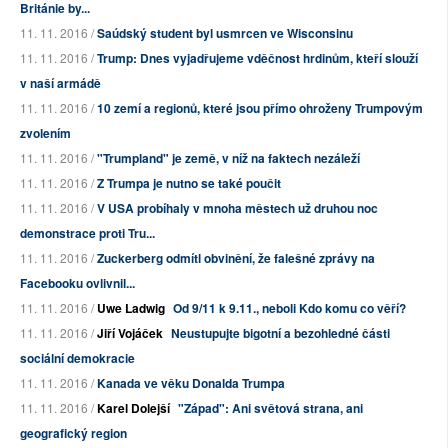
Británie by...
11. 11. 2016 /
Saúdský student byl usmrcen ve Wisconsinu
11. 11. 2016 /
Trump: Dnes vyjadřujeme vděčnost hrdinům, kteří slouží
v naší armádě
11. 11. 2016 /
10 zemí a regionů, které jsou přímo ohroženy Trumpovým
zvolením
11. 11. 2016 /
"Trumpland" je země, v níž na faktech nezáleží
11. 11. 2016 /
Z Trumpa je nutno se také poučit
11. 11. 2016 /
V USA probíhaly v mnoha městech už druhou noc
demonstrace proti Tru...
11. 11. 2016 /
Zuckerberg odmítl obvinění, že falešné zprávy na
Facebooku ovlivnil...
11. 11. 2016 /
Uwe Ladwig
Od 9/11 k 9.11., neboli Kdo komu co věří?
11. 11. 2016 /
Jiří Vojáček
Neustupujte bigotní a bezohledné části
sociální demokracie
11. 11. 2016 /
Kanada ve věku Donalda Trumpa
11. 11. 2016 /
Karel Dolejší
"Západ": Ani světová strana, ani
geografický region