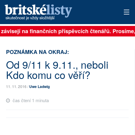
 závisejí na finančních příspěvcích čtenářů. Prosíme, 
PŘIHLÁSIT
AKTUÁLNÍ VYDÁNÍ
POZNÁMKA NA OKRAJ:
ARCHIV
Od 9/11 k 9.11., neboli
Kdo komu co věří?
ROZHOVORY
TÉMATA
11. 11. 2016 /
Uwe Ladwig
čas čtení 1 minuta
NEJČTENĚJŠÍ ZA 7 DNÍ
AUTOŘI
PŘÍSPĚVKY NA PROVOZ