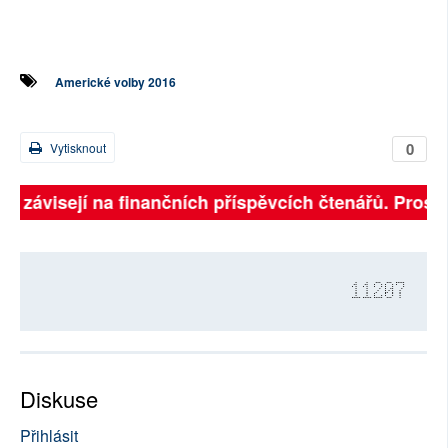
Americké volby 2016
0
Vytisknout
ně závisejí na finančních příspěvcích čtenářů. Prosíme
11207
Diskuse
Přihlásit