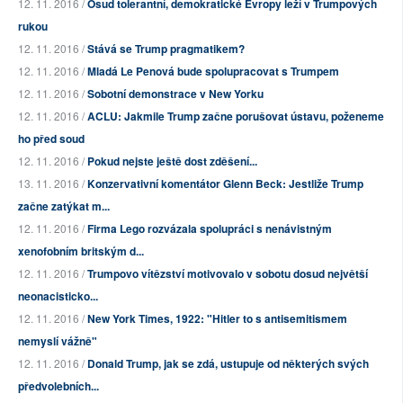
12. 11. 2016 /
Osud tolerantní, demokratické Evropy leží v Trumpových
rukou
12. 11. 2016 /
Stává se Trump pragmatikem?
12. 11. 2016 /
Mladá Le Penová bude spolupracovat s Trumpem
12. 11. 2016 /
Sobotní demonstrace v New Yorku
12. 11. 2016 /
ACLU: Jakmile Trump začne porušovat ústavu, poženeme
ho před soud
12. 11. 2016 /
Pokud nejste ještě dost zděšení...
13. 11. 2016 /
Konzervativní komentátor Glenn Beck: Jestliže Trump
začne zatýkat m...
12. 11. 2016 /
Firma Lego rozvázala spolupráci s nenávistným
xenofobním britským d...
12. 11. 2016 /
Trumpovo vítězství motivovalo v sobotu dosud největší
neonacisticko...
12. 11. 2016 /
New York Times, 1922: "Hitler to s antisemitismem
nemyslí vážně"
12. 11. 2016 /
Donald Trump, jak se zdá, ustupuje od některých svých
předvolebních...