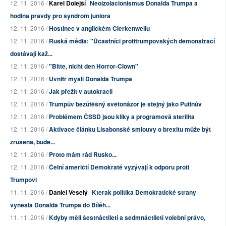
12. 11. 2016 /
Karel Dolejší
Neoizolacionismus Donalda Trumpa a
hodina pravdy pro syndrom juniora
12. 11. 2016 /
Hostinec v anglickém Clerkenwellu
12. 11. 2016 /
Ruská média: "Účastníci protitrumpovských demonstrací
dostávají kaž...
12. 11. 2016 /
"Bitte, nicht den Horror-Clown"
12. 11. 2016 /
Uvnitř mysli Donalda Trumpa
12. 11. 2016 /
Jak přežít v autokracii
12. 11. 2016 /
Trumpův bezútěšný světonázor je stejný jako Putinův
12. 11. 2016 /
Problémem ČSSD jsou kliky a programová sterilita
12. 11. 2016 /
Aktivace článku Lisabonské smlouvy o brexitu může být
zrušena, bude...
12. 11. 2016 /
Proto mám rád Rusko...
12. 11. 2016 /
Čelní američtí Demokraté vyzývají k odporu proti
Trumpovi
11. 11. 2016 /
Daniel Veselý
Kterak politika Demokratické strany
vynesla Donalda Trumpa do Bíléh...
11. 11. 2016 /
Kdyby měli šestnáctiletí a sedmnáctiletí volební právo,