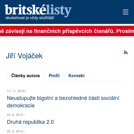
lně závisejí na finančních příspěvcích čtenářů. Prosím
PŘIHLÁSIT
AKTUÁLNÍ VYDÁNÍ
Jiří Vojáček
ARCHIV
ROZHOVORY
Články autora
Profil
Kontakt
TÉMATA
11. 11. 2016 /
Neustupujte bigotní a bezohledné části sociální
NEJČTENĚJŠÍ ZA 7 DNÍ
demokracie
AUTOŘI
24. 6. 2015 /
Druhá republika 2.0
PŘÍSPĚVKY NA PROVOZ
20. 2. 2014 /