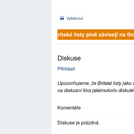
Vytisknout
Britské listy plně závisejí na 
Diskuse
Přihlásit
Upozorňujeme, že Britské listy jako 
na diskusní fóra jakémukoliv diskuté
Komentáře
Diskuse je prázdná.