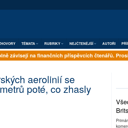
ZHOVORY
TÉMATA
RUBRIKY
NEJČTENĚJŠÍ
AUTOŘI
PŘÍ
ně závisejí na finančních příspěvcích čtenářů. Prosím
ských aerolinií se
metrů poté, co zhasly
Všec
Brit
Primár
komerc