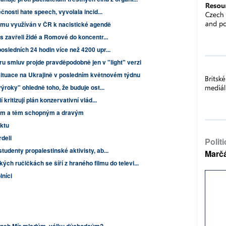
čnosti hate speech, vyvolala incid...
smu využíván v ČR k nacistické agendě
s zavřeli židé a Romové do koncentr...
sledních 24 hodin více než 4200 upr...
ru smluv projde pravděpodobně jen v "light" verzi
situace na Ukrajině v posledním květnovém týdnu
ýroky" ohledně toho, že buduje ost...
kritizují plán konzervativní vlád...
avým a těm schopným a dravým
ktu
deli
Polit
udenty propalestinské aktivisty, ab...
Marč
ých ručičkách se šíří z hraného filmu do televi...
níci