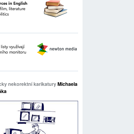
icky nekorektní karikatury
Michaela
áka