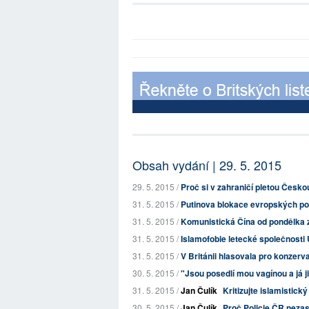
Obsah vydání | 29. 5. 2015
29. 5. 2015 /
Proč si v zahraničí pletou Česk
31. 5. 2015 /
Putinova blokace evropských poli
31. 5. 2015 /
Komunistická Čína od pondělka 
31. 5. 2015 /
Islamofobie letecké společnosti Un
31. 5. 2015 /
V Británii hlasovala pro konzerva
30. 5. 2015 /
"Jsou posedlí mou vagínou a já ji
31. 5. 2015 /
Jan Čulík
Kritizujte islamistick
30. 5. 2015 /
Jan Čulík
Proč Policie ČR nezas