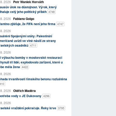
 8. 2026
Petr Waniek Horváth
ausův útok na důstojnost. Výrok, který
haluje celý jeho politický příběh
4748
 8. 2026
Fabiano Golgo
fantino zjišťuje, že FIFA není jeho firma
4747
 8. 2026
uštěni Spojenými státy: Palestinští
eričané uvízli ve vlně násilí ze strany
zraelských osadníků
4711
 8. 2026
ři výbuchu bomby v moskevské restauraci
hynuli tři lidé; explodovalo zařízení, které u
ebe měla žena
4422
 8. 2026
hada trvanlivosti římského betonu rozluštěna
410
 8. 2026
Oldřich Maděra
potřeba vody v JE Dukovany
4296
 8. 2026
raelské vraždění pokračuje. Řeky krve
3795