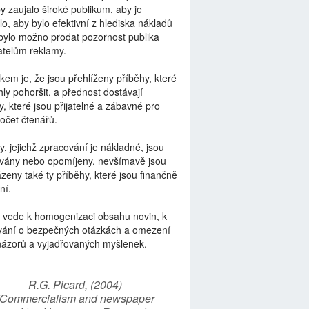
by zaujalo široké publikum, aby je
lo, aby bylo efektivní z hlediska nákladů
bylo možno prodat pozornost publika
telům reklamy.
kem je, že jsou přehlíženy příběhy, které
ly pohoršit, a přednost dostávají
y, které jsou přijatelné a zábavné pro
počet čtenářů.
y, jejichž zpracování je nákladné, jsou
vány nebo opomíjeny, nevšímavě jsou
zeny také ty příběhy, které jsou finančně
ní.
 vede k homogenizaci obsahu novin, k
vání o bezpečných otázkách a omezení
názorů a vyjadřovaných myšlenek.
R.G. Picard, (2004)
“Commercialism and newspaper