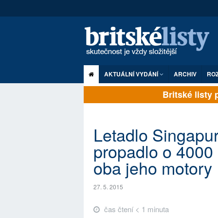
AKTUÁLNÍ VYDÁNÍ
ARCHIV
RO
Britské listy pl
Letadlo Singapur
propadlo o 4000 
oba jeho motory
27. 5. 2015
čas čtení < 1 minuta