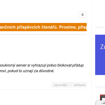
0
finančních příspěvcích čtenářů. Prosíme, přispějte. ➥
soukromý server si vyhrazují právo blokovat přístup
rovi, pokud to uznají za důvodné.
nejnovější
oblíbené