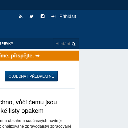
Přihlásit
SPĚVKY
e, přispějte. ➥
OBJEDNAT PŘEDPLATNÉ
hno, vůči čemu jsou
ské listy opakem
ním obsahem současných novin je
ionalizované zpravodajství zpracované