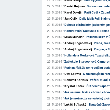
Karel Dolejší
Souboj generací,
29. 5. 2015 /
Daniel Rejman
Budoucnost mlad
29. 5. 2015 /
Karel Dolejší
Patří Češi k Západ
29. 5. 2015 /
Jan Čulík
Daily Mail: Fuj! Štítí
29. 5. 2015 /
Dohoda o íránském jaderném pr
29. 5. 2015 /
Handrkování Kalouska a Babiše 
29. 5. 2015 /
Milan Mundier
Politická krize v 
29. 5. 2015 /
Andrej Rogačevskij
Praha, zak
29. 5. 2015 /
Andrej Rogačevskij
Prague, a F
29. 5. 2015 /
Hollande a Merkelová "uzavřeli 
29. 5. 2015 /
Zablokuje Sturgeonová Camerono
29. 5. 2015 /
Putin nařídil, že smrt vojáků bude
29. 5. 2015 /
Uwe Ladwig
O rozhodujícím rozd
28. 5. 2015 /
Bohumil Kartous
Vážení mladí, 
28. 5. 2015 /
Kryštof Kozák
ČR není "Západ",
28. 5. 2015 /
Jak se musí levice chovat, chce-
28. 5. 2015 /
Jak je možné, že se válečný zlo
28. 5. 2015 /
Lukáš Stříteský
Skutečně Západ