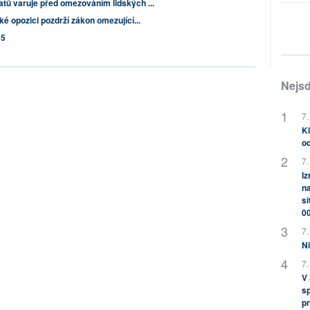
atů varuje před omezováním lidských ...
ké opozici pozdrží zákon omezující...
15
Nejsd
7.
Kl
od
7.
Iz
na
si
0
7.
Ni
7.
V
sp
pr