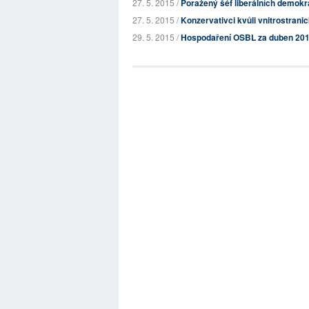
27. 5. 2015 /
Poražený šéf liberálních demokr
27. 5. 2015 /
Konzervativci kvůli vnitrostranic
29. 5. 2015 /
Hospodaření OSBL za duben 20