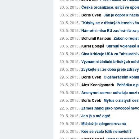
30. 5. 2015 /
Česká organizace, šířící ve spole
30. 5. 2015 /
Boris Cvek
Jak je odpor k naci
30. 5. 2015 /
"Kdyby se v třicátých letech vča
30. 5. 2015 /
Námořní mise EU zachránila za po
29. 5. 2015 /
Bohumil Kartous
Zákon o regist
30. 5. 2015 /
Karel Dolejší
Shrnutí vojenské 
30. 5. 2015 /
Čína kritizuje USA za "absurdní v
30. 5. 2015 /
Významní činitelé britských médií 
29. 5. 2015 /
Zvykejte si, že doba přeje zdr
29. 5. 2015 /
Boris Cvek
O generačním konfli
28. 5. 2017 /
Alex Koenigsmark
Pohádka o pr
29. 5. 2015 /
Anonymní server odhaluje mezi st
29. 5. 2015 /
Boris Cvek
Mýtus o zlatých česk
22. 5. 2015 /
Zaměstnanci jako novodobí nevol
29. 5. 2015 /
Jen já a mé ego!
29. 5. 2015 /
Mládež je zdegenerovaná
29. 5. 2015 /
Kde se vzalo tolik nenávisti?
29. 5. 2015 /