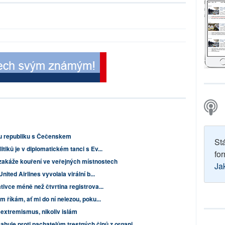
ou republiku s Čečenskem
St
tiků je v diplomatickém tanci s Ev...
for
zakáže kouření ve veřejných místnostech
Ja
ited Airlines vyvolala virální b...
tivce méně než čtvrtina registrova...
m říkám, ať mi do ní nelezou, poku...
ý extremismus, nikoliv islám
ahuje proti pachatelům trestných činů z organi...