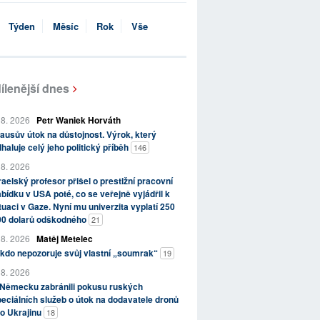
Týden
Měsíc
Rok
Vše
ílenější dnes
 8. 2026
Petr Waniek Horváth
ausův útok na důstojnost. Výrok, který
haluje celý jeho politický příběh
146
 8. 2026
raelský profesor přišel o prestižní pracovní
bídku v USA poté, co se veřejně vyjádřil k
tuaci v Gaze. Nyní mu univerzita vyplatí 250
00 dolarů odškodného
21
 8. 2026
Matěj Metelec
kdo nepozoruje svůj vlastní „soumrak“
19
 8. 2026
 Německu zabránili pokusu ruských
eciálních služeb o útok na dodavatele dronů
o Ukrajinu
18