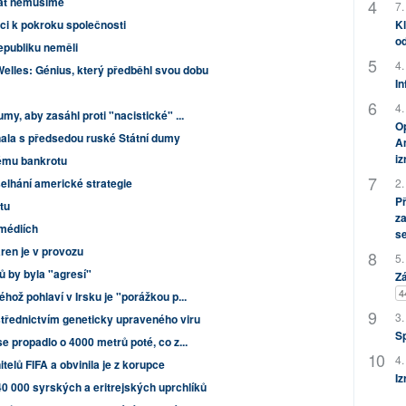
vat nemusíme
7.
Kl
aci k pokroku společnosti
od
publiku neměli
4.
Welles: Génius, který předběhl svou dobu
In
4.
my, aby zasáhl proti "nacistické" ...
Op
ala s předsedou ruské Státní dumy
Am
i
ému bankrotu
2.
elhání americké strategie
P
tu
za
 médiích
s
áren je v provozu
5.
ů by byla "agresí"
Zá
4
hož pohlaví v Irsku je "porážkou p...
3.
ostřednictvím geneticky upraveného viru
S
e propadlo o 4000 metrů poté, co z...
4.
itelů FIFA a obvinila je z korupce
Iz
0 000 syrských a eritrejských uprchlíků