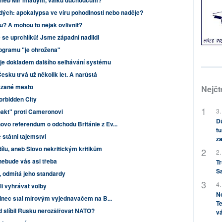
 aneb Mír mladým, válku důchodcům?
ých: apokalypsa ve víru pohodlnosti nebo naděje?
u? A mohou to nějak ovlivnit?
me se uprchlíků! Jsme západní nadlidi
ogramu "je ohrožena"
je dokladem dalšího selhávání systému
Česku trvá už několik let. A narůstá
ázané město
Nejčt
orbidden City
3.
pakt" proti Cameronovi
Dů
vo referendum o odchodu Británie z Ev...
tu
 státní tajemství
za
ílu, aneb Slovo nekritickým kritikům
2.
nebude vás asi třeba
Tr
S
 odmítá jeho standardy
4.
li vyhrávat volby
No
činec stal mírovým vyjednavačem na B...
Te
 slíbil Rusku nerozšiřovat NATO?
vá