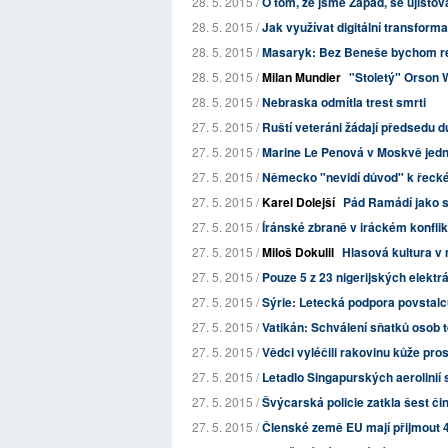
28. 5. 2015 /
O tom, že jsme Západ, se ujišťo
28. 5. 2015 /
Jak využívat digitální transform
28. 5. 2015 /
Masaryk: Bez Beneše bychom re
28. 5. 2015 /
Milan Mundier
"Stoletý" Orson 
28. 5. 2015 /
Nebraska odmítla trest smrti
27. 5. 2015 /
Ruští veteráni žádají předsedu du
27. 5. 2015 /
Marine Le Penová v Moskvě jedn
27. 5. 2015 /
Německo "nevidí důvod" k řeck
27. 5. 2015 /
Karel Dolejší
Pád Ramádí jako s
27. 5. 2015 /
Íránské zbraně v iráckém konflik
27. 5. 2015 /
Miloš Dokulil
Hlasová kultura v
27. 5. 2015 /
Pouze 5 z 23 nigerijských elektr
27. 5. 2015 /
Sýrie: Letecká podpora povstalc
27. 5. 2015 /
Vatikán: Schválení sňatků osob té
27. 5. 2015 /
Vědci vyléčili rakovinu kůže pr
27. 5. 2015 /
Letadlo Singapurských aerolinií s
27. 5. 2015 /
Švýcarská policie zatkla šest čin
27. 5. 2015 /
Členské země EU mají přijmout 4