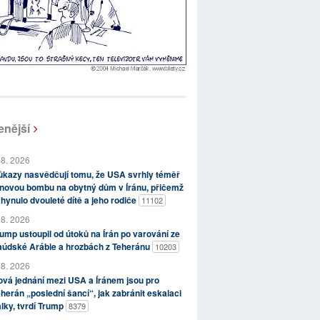
enější
 8. 2026
kazy nasvědčují tomu, že USA svrhly téměř
novou bombu na obytný dům v Íránu, přičemž
hynulo dvouleté dítě a jeho rodiče
11102
 8. 2026
ump ustoupil od útoků na Írán po varování ze
aúdské Arábie a hrozbách z Teheránu
10203
 8. 2026
vá jednání mezi USA a Íránem jsou pro
herán „poslední šancí“, jak zabránit eskalaci
lky, tvrdí Trump
8379