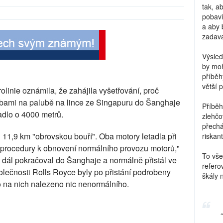
tak, a
pobavi
a aby 
zadava
Výsled
by moh
příběh
větší 
linie oznámila, že zahájila vyšetřování, proč
obami na palubě na lince ze Singapuru do Šanghaje
Příběh
adlo o 4000 metrů.
zlehčo
přechá
i 11,9 km "obrovskou bouří". Oba motory letadla při
riskant
ní procedury k obnovení normálního provozu motorů,"
To vše
t dál pokračoval do Šanghaje a normálně přistál ve
refero
lečnosti Rolls Royce byly po přistání podrobeny
škály 
o na nich nalezeno nic nenormálního.