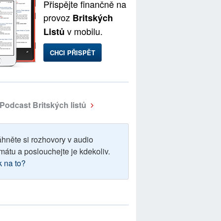
Přispějte finančně na
provoz
Britských
v mobilu.
Listů
CHCI PŘISPĚT
Podcast Britských listů
áhněte si rozhovory v audio
mátu a poslouchejte je kdekoliv.
k na to?