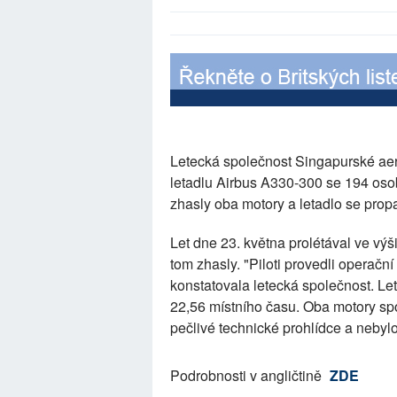
Letecká společnost Singapurské aero
letadlu Airbus A330-300 se 194 os
zhasly oba motory a letadlo se prop
Let dne 23. května prolétával ve výš
tom zhasly. "Piloti provedli operač
konstatovala letecká společnost. Le
22,56 místního času. Oba motory spo
pečlivé technické prohlídce a nebyl
Podrobnosti v angličtině
ZDE