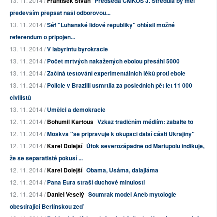
13. 11. 2014 /
František Štván
Předseda ČMKOS J. Středula by měl
především přepsat naši odborovou...
13. 11. 2014 /
Šéf "Luhanské lidové republiky" ohlásil možné
referendum o připojen...
13. 11. 2014 /
V labyrintu byrokracie
13. 11. 2014 /
Počet mrtvých nakažených ebolou přesáhl 5000
13. 11. 2014 /
Začíná testování experimentálních léků proti ebole
13. 11. 2014 /
Policie v Brazílii usmrtila za posledních pět let 11 000
civilistů
13. 11. 2014 /
Umělci a demokracie
12. 11. 2014 /
Bohumil Kartous
Vzkaz tradičním médiím: zabalte to
12. 11. 2014 /
Moskva "se připravuje k okupaci další části Ukrajiny"
12. 11. 2014 /
Karel Dolejší
Útok severozápadně od Mariupolu indikuje,
že se separatisté pokusí ...
12. 11. 2014 /
Karel Dolejší
Obama, Usáma, dalajláma
12. 11. 2014 /
Pana Eura straší duchové minulosti
12. 11. 2014 /
Daniel Veselý
Soumrak model Aneb mytologie
obestírající Berlínskou zeď