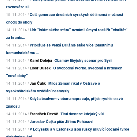
rovnováze sil
15. 11. 2014 /
Celá generace dnešních syrských dětí nemá možnost
chodit do školy
14. 11. 2014 /
Lídr "Islámského státu" oznámil úmysl rozšířit "chalífát"
za hranic...
14. 11. 2014 /
Přibližuje se Velká Británie stále více totalitnímu
komunistickému ...
14. 11. 2014 /
Karel Dolejší
Obamův libyjský scénář pro Sýrii
14. 11. 2014 /
Libor Dušek
O svobodné tvorbě, svědomí a hrdinech
"nové doby"
14. 11. 2014 /
Jan Čulík
Miloš Zeman říkal v Ostravě o
vysokoškolském vzdělání nesmysly
14. 11. 2014 /
Když absolvent v oboru nepracuje, přijde rychle o své
znalosti
14. 11. 2014 /
František Řezáč
Titul dostane kdejaký vůl
14. 11. 2014 /
Jaroslav Čejka píše Jiřímu Peňásovi
14. 11. 2014 /
V Lotyšsku a v Estonsku jsou rusky mluvící občané tvrdě
diskriminováni