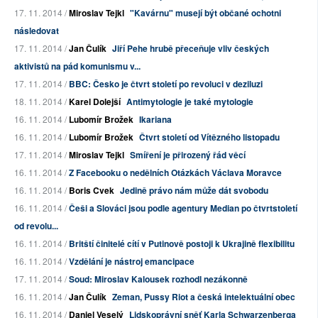
17. 11. 2014 /
Miroslav Tejkl
"Kavárnu" musejí být občané ochotni
následovat
17. 11. 2014 /
Jan Čulík
Jiří Pehe hrubě přeceňuje vliv českých
aktivistů na pád komunismu v...
17. 11. 2014 /
BBC: Česko je čtvrt století po revoluci v deziluzi
18. 11. 2014 /
Karel Dolejší
Antimytologie je také mytologie
16. 11. 2014 /
Lubomír Brožek
Ikariana
16. 11. 2014 /
Lubomír Brožek
Čtvrt století od Vítězného listopadu
17. 11. 2014 /
Miroslav Tejkl
Smíření je přirozený řád věcí
16. 11. 2014 /
Z Facebooku o nedělních Otázkách Václava Moravce
16. 11. 2014 /
Boris Cvek
Jedině právo nám může dát svobodu
16. 11. 2014 /
Češi a Slováci jsou podle agentury Median po čtvrtstoletí
od revolu...
16. 11. 2014 /
Britští činitelé cítí v Putinově postoji k Ukrajině flexibilitu
16. 11. 2014 /
Vzdělání je nástroj emancipace
17. 11. 2014 /
Soud: Miroslav Kalousek rozhodl nezákonně
16. 11. 2014 /
Jan Čulík
Zeman, Pussy Riot a česká intelektuální obec
16. 11. 2014 /
Daniel Veselý
Lidskoprávní sněť Karla Schwarzenberga