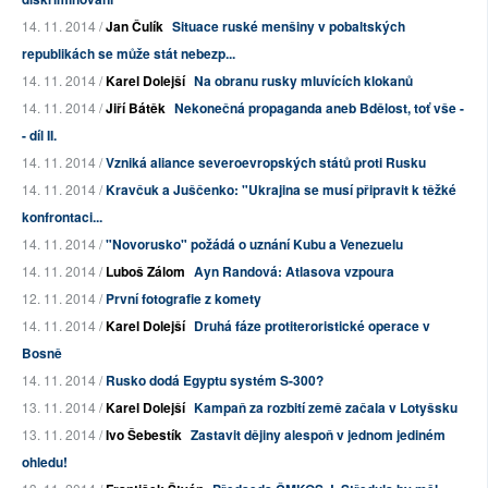
14. 11. 2014 /
Jan Čulík
Situace ruské menšiny v pobaltských
republikách se může stát nebezp...
14. 11. 2014 /
Karel Dolejší
Na obranu rusky mluvících klokanů
14. 11. 2014 /
Jiří Bátěk
Nekonečná propaganda aneb Bdělost, toť vše -
- díl II.
14. 11. 2014 /
Vzniká aliance severoevropských států proti Rusku
14. 11. 2014 /
Kravčuk a Juščenko: "Ukrajina se musí připravit k těžké
konfrontaci...
14. 11. 2014 /
"Novorusko" požádá o uznání Kubu a Venezuelu
14. 11. 2014 /
Luboš Zálom
Ayn Randová: Atlasova vzpoura
12. 11. 2014 /
První fotografie z komety
14. 11. 2014 /
Karel Dolejší
Druhá fáze protiteroristické operace v
Bosně
14. 11. 2014 /
Rusko dodá Egyptu systém S-300?
13. 11. 2014 /
Karel Dolejší
Kampaň za rozbití země začala v Lotyšsku
13. 11. 2014 /
Ivo Šebestík
Zastavit dějiny alespoň v jednom jediném
ohledu!