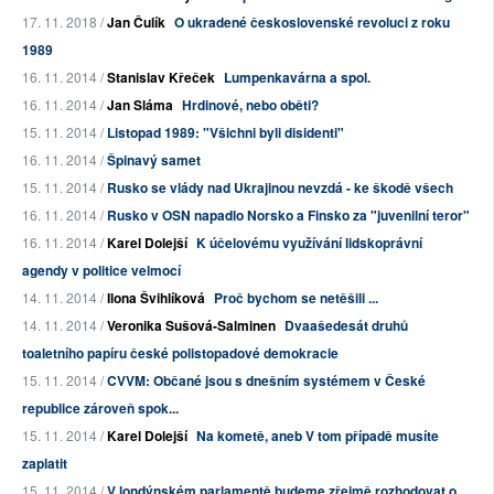
17. 11. 2018 /
Jan Čulík
O ukradené československé revoluci z roku
1989
16. 11. 2014 /
Stanislav Křeček
Lumpenkavárna a spol.
16. 11. 2014 /
Jan Sláma
Hrdinové, nebo oběti?
15. 11. 2014 /
Listopad 1989: "Všichni byli disidenti"
16. 11. 2014 /
Špinavý samet
15. 11. 2014 /
Rusko se vlády nad Ukrajinou nevzdá - ke škodě všech
16. 11. 2014 /
Rusko v OSN napadlo Norsko a Finsko za "juvenilní teror"
16. 11. 2014 /
Karel Dolejší
K účelovému využívání lidskoprávní
agendy v politice velmocí
14. 11. 2014 /
Ilona Švihlíková
Proč bychom se netěšili ...
14. 11. 2014 /
Veronika Sušová-Salminen
Dvaašedesát druhů
toaletního papíru české polistopadové demokracie
15. 11. 2014 /
CVVM: Občané jsou s dnešním systémem v České
republice zároveň spok...
15. 11. 2014 /
Karel Dolejší
Na kometě, aneb V tom případě musíte
zaplatit
15. 11. 2014 /
V londýnském parlamentě budeme zřejmě rozhodovat o