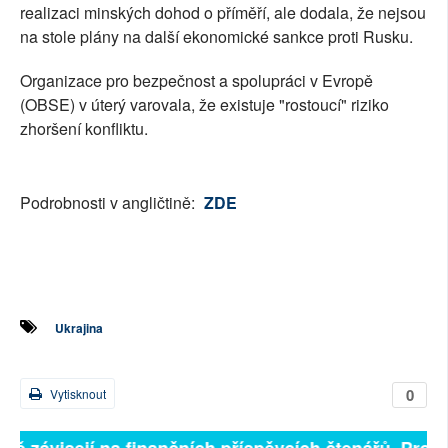
realizaci minských dohod o příměří, ale dodala, že nejsou
na stole plány na další ekonomické sankce proti Rusku.
Organizace pro bezpečnost a spolupráci v Evropě
(OBSE) v úterý varovala, že existuje "rostoucí" riziko
zhoršení konfliktu.
Podrobnosti v angličtině:
ZDE
Ukrajina
0
Vytisknout