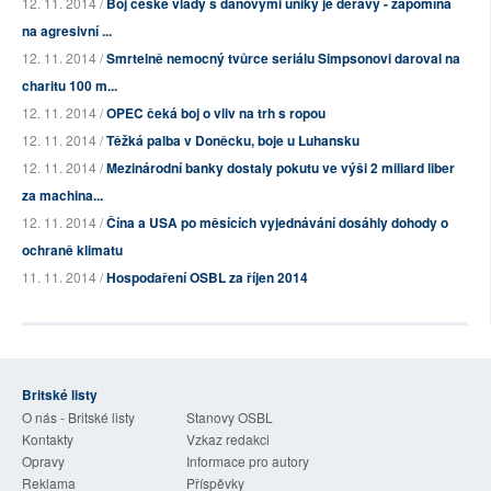
12. 11. 2014 /
Boj české vlády s daňovými úniky je děravý - zapomíná
na agresivní ...
12. 11. 2014 /
Smrtelně nemocný tvůrce seriálu Simpsonovi daroval na
charitu 100 m...
12. 11. 2014 /
OPEC čeká boj o vliv na trh s ropou
12. 11. 2014 /
Těžká palba v Doněcku, boje u Luhansku
12. 11. 2014 /
Mezinárodní banky dostaly pokutu ve výši 2 miliard liber
za machina...
12. 11. 2014 /
Čína a USA po měsících vyjednávání dosáhly dohody o
ochraně klimatu
11. 11. 2014 /
Hospodaření OSBL za říjen 2014
Britské listy
O nás - Britské listy
Stanovy OSBL
Kontakty
Vzkaz redakci
Opravy
Informace pro autory
Reklama
Příspěvky