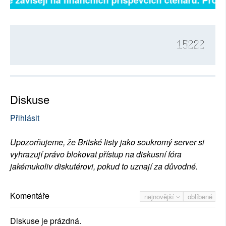
lně závisejí na finančních příspěvcích čtenářů. Prosím
15222
Diskuse
Přihlásit
Upozorňujeme, že Britské listy jako soukromý server si
vyhrazují právo blokovat přístup na diskusní fóra
jakémukoliv diskutérovi, pokud to uznají za důvodné.
Komentáře
nejnovější
oblíbené
Diskuse je prázdná.