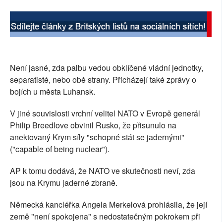
SOCIÁLNÍ SÍTĚ
RUBRIKY
PLNÁ VERZE STRÁNEK
Není jasné, zda palbu vedou obklíčené vládní jednotky,
separatisté, nebo obě strany. Přicházejí také zprávy o
bojích u města Luhansk.
V jiné souvislosti vrchní velitel NATO v Evropě generál
Philip Breedlove obvinil Rusko, že přisunulo na
anektovaný Krym síly "schopné stát se jadernými"
("capable of being nuclear").
AP k tomu dodává, že NATO ve skutečnosti neví, zda
jsou na Krymu jaderné zbraně.
Německá kancléřka Angela Merkelová prohlásila, že její
země "není spokojena" s nedostatečným pokrokem při