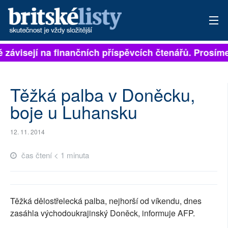
ě závisejí na finančních příspěvcích čtenářů. Prosíme,
PŘIHLÁSIT
AKTUÁLNÍ VYDÁNÍ
Těžká palba v Doněcku,
ARCHIV
boje u Luhansku
ROZHOVORY
12. 11. 2014
TÉMATA
čas čtení < 1 minuta
NEJČTENĚJŠÍ ZA 7 DNÍ
AUTOŘI
Těžká dělostřelecká palba, nejhorší od víkendu, dnes
zasáhla východoukrajinský Doněck, informuje AFP.
PŘÍSPĚVKY NA PROVOZ