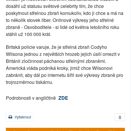
dosáhl už statusu světové celebrity tím, že chce
poskytnout střelnou zbraň komukoliv, kdo ji chce a má na
to několik stovek liber. Onlinové výkresy jeho střelné
zbraně - Osvoboditele - si lidé od května letošního roku
stáhli už 100 000 krát.
Britská policie varuje, že je střelná zbraň Codyho
Wilsona jednou z největších hrozeb jejich úsilí omezit v
Británii zločinnost páchanou střelnými zbraněmi.
Americká vláda podniká kroky, jimiž chce Wilsonovi
zabránit, aby dál po internetu šířil své výkresy zbraně pro
trojrozměrnou tiskárnu.
Podrobnosti v angličtině
ZDE
0
Vytisknout