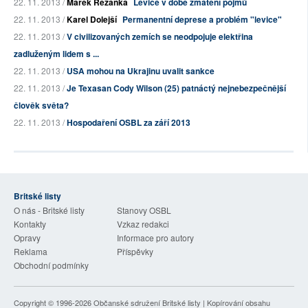
22. 11. 2013 /
Marek Řezanka
Levice v době zmatení pojmů
22. 11. 2013 /
Karel Dolejší
Permanentní deprese a problém "levice"
22. 11. 2013 /
V civilizovaných zemích se neodpojuje elektřina
zadluženým lidem s ...
22. 11. 2013 /
USA mohou na Ukrajinu uvalit sankce
22. 11. 2013 /
Je Texasan Cody Wilson (25) patnáctý nejnebezpečnější
člověk světa?
22. 11. 2013 /
Hospodaření OSBL za září 2013
Britské listy
O nás - Britské listy
Stanovy OSBL
Kontakty
Vzkaz redakci
Opravy
Informace pro autory
Reklama
Příspěvky
Obchodní podmínky
Copyright © 1996-2026
Občanské sdružení Britské listy
| Kopírování obsahu