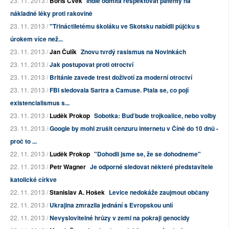
23. 11. 2013 /
Boris Cvek
Indie odmítá respektovat patenty na
nákladné léky proti rakovině
23. 11. 2013 /
"Třináctiletému školáku ve Skotsku nabídli půjčku s
úrokem více než...
23. 11. 2013 /
Jan Čulík
Znovu tvrdý rasismus na Novinkách
23. 11. 2013 /
Jak postupovat proti otroctví
23. 11. 2013 /
Británie zavede trest doživotí za moderní otroctví
23. 11. 2013 /
FBI sledovala Sartra a Camuse. Ptala se, co pojí
existencialismus s...
23. 11. 2013 /
Luděk Prokop
Sobotka: Buď bude trojkoalice, nebo volby
23. 11. 2013 /
Google by mohl zrušit cenzuru internetu v Číně do 10 dnů -
proč to ...
22. 11. 2013 /
Luděk Prokop
"Dohodli jsme se, že se dohodneme"
22. 11. 2013 /
Petr Wagner
Je odporné sledovat některé představitele
katolické církve
22. 11. 2013 /
Stanislav A. Hošek
Levice nedokáže zaujmout občany
22. 11. 2013 /
Ukrajina zmrazila jednání s Evropskou unií
22. 11. 2013 /
Nevyslovitelné hrůzy v zemi na pokraji genocidy