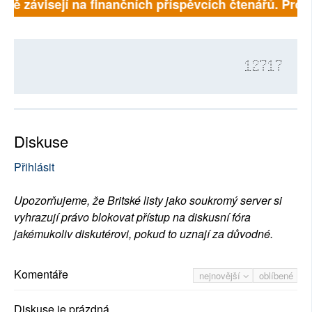
plně závisejí na finančních příspěvcích čtenářů. Prosí
12717
Diskuse
Přihlásit
Upozorňujeme, že Britské listy jako soukromý server si
vyhrazují právo blokovat přístup na diskusní fóra
jakémukoliv diskutérovi, pokud to uznají za důvodné.
Komentáře
nejnovější
oblíbené
Diskuse je prázdná.