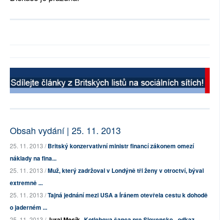
Obsah vydání | 25. 11. 2013
25. 11. 2013 /
Britský konzervativní ministr financí zákonem omezí
náklady na fina...
25. 11. 2013 /
Muž, který zadržoval v Londýně tři ženy v otroctví, býval
extremně ...
25. 11. 2013 /
Tajná jednání mezi USA a Íránem otevřela cestu k dohodě
o jaderném ...
25. 11. 2013 /
Juraj Mesík
Kotlebova šanca pre Slovensko - odkaz