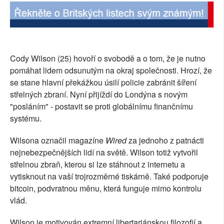
SOCIÁLNÍ SÍTĚ
RUBRIKY
Cody Wilson (25) hovoří o svobodě a o tom, že je nutno
PLNÁ VERZE STRÁNEK
pomáhat lidem odsunutým na okraj společnosti. Hrozí, že
se stane hlavní překážkou úsilí policie zabránit šíření
střelných zbraní. Nyní přijíždí do Londýna s novým
"posláním" - postavit se proti globálnímu finančnímu
systému.
Wilsona označil magazíne
Wired
za jednoho z patnácti
nejnebezpečnějších lidí na světě. Wilson totiž vytvořil
střelnou zbraň, kterou si lze stáhnout z internetu a
vytisknout na vaší trojrozměrné tiskárně. Také podporuje
bitcoin, podvratnou měnu, která funguje mimo kontrolu
vlád.
Wilson je motivován extremní libertariánskou filozofií a