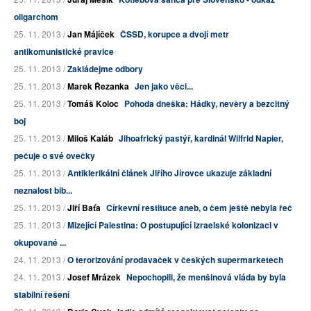
oligarchom
25. 11. 2013 /
Jan Májíček
ČSSD, korupce a dvojí metr
antikomunistické pravice
25. 11. 2013 /
Zakládejme odbory
25. 11. 2013 /
Marek Řezanka
Jen jako věci...
25. 11. 2013 /
Tomáš Koloc
Pohoda dneška: Hádky, nevěry a bezcitný
boj
25. 11. 2013 /
Miloš Kaláb
Jihoafrický pastýř, kardinál Wilfrid Napier,
pečuje o své ovečky
25. 11. 2013 /
Antiklerikální článek Jiřího Jírovce ukazuje základní
neznalost bib...
25. 11. 2013 /
Jiří Baťa
Církevní restituce aneb, o čem ještě nebyla řeč
25. 11. 2013 /
Mizející Palestina: O postupující izraelské kolonizaci v
okupované ...
24. 11. 2013 /
O terorizování prodavaček v českých supermarketech
24. 11. 2013 /
Josef Mrázek
Nepochopili, že menšinová vláda by byla
stabilní řešení