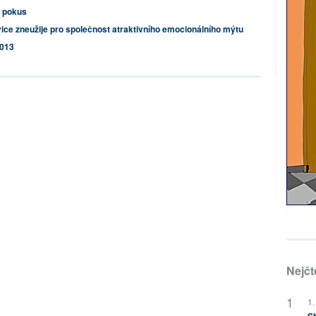
ý pokus
ice zneužije pro společnost atraktivního emocionálního mýtu
2013
Nejčt
1.