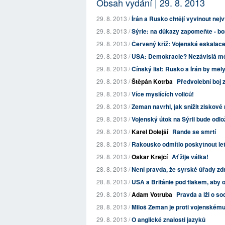
Obsah vydání | 29. 8. 2013
29. 8. 2013 /
Írán a Rusko chtějí vyvinout nejv
29. 8. 2013 /
Sýrie: na důkazy zapomeňte - 
29. 8. 2013 /
Červený kříž: Vojenská eskalace
29. 8. 2013 /
USA: Demokracie? Nezávislá m
29. 8. 2013 /
Čínský list: Rusko a Írán by měl
29. 8. 2013 /
Štěpán Kotrba
Předvolební boj z
29. 8. 2013 /
Více myslících voličů!
29. 8. 2013 /
Zeman navrhl, jak snížit zisko
29. 8. 2013 /
Vojenský útok na Sýrii bude odlo
29. 8. 2013 /
Karel Dolejší
Rande se smrtí
28. 8. 2013 /
Rakousko odmítlo poskytnout le
29. 8. 2013 /
Oskar Krejčí
Ať žije válka!
28. 8. 2013 /
Není pravda, že syrské úřady zd
28. 8. 2013 /
USA a Británie pod tlakem, aby o
29. 8. 2013 /
Adam Votruba
Pravda a lži o so
28. 8. 2013 /
Miloš Zeman je proti vojenskému
29. 8. 2013 /
O anglické znalosti jazyků