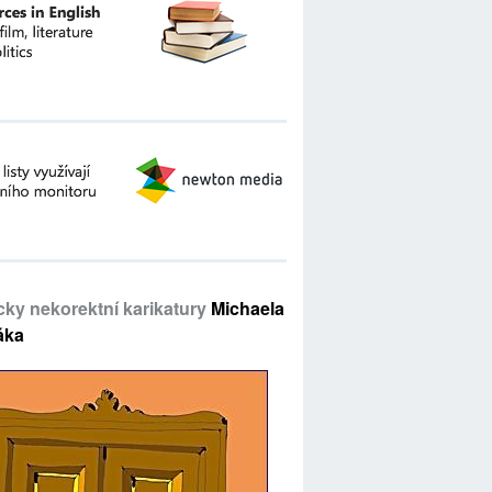
icky nekorektní karikatury
Michaela
áka