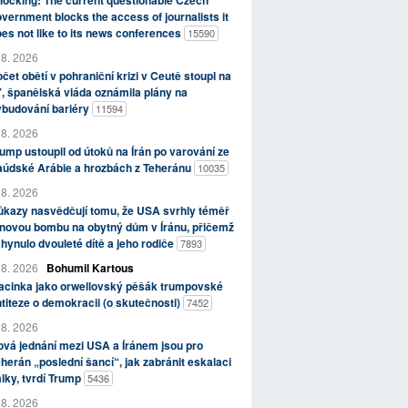
ocking: The current questionable Czech
vernment blocks the access of journalists it
es not like to its news conferences
15590
 8. 2026
čet obětí v pohraniční krizi v Ceutě stoupl na
, španělská vláda oznámila plány na
ybudování bariéry
11594
 8. 2026
ump ustoupil od útoků na Írán po varování ze
aúdské Arábie a hrozbách z Teheránu
10035
 8. 2026
kazy nasvědčují tomu, že USA svrhly téměř
novou bombu na obytný dům v Íránu, přičemž
hynulo dvouleté dítě a jeho rodiče
7893
 8. 2026
Bohumil Kartous
acinka jako orwellovský pěšák trumpovské
titeze o demokracii (o skutečnosti)
7452
 8. 2026
vá jednání mezi USA a Íránem jsou pro
herán „poslední šancí“, jak zabránit eskalaci
lky, tvrdí Trump
5436
 8. 2026