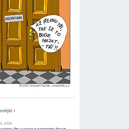
enější
 8. 2026