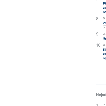
P
za
s
5.
Zá
4
3.
S
3.
Kl
za
s
Nejsd
7.