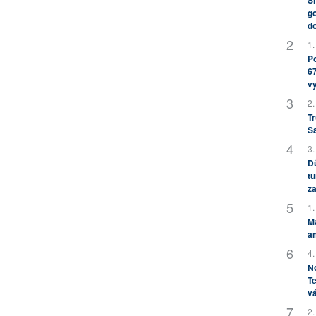
Sh
go
do
1.
Po
67
v
2.
Tr
S
3.
Dů
tu
za
1.
M
an
4.
No
Te
vá
2.