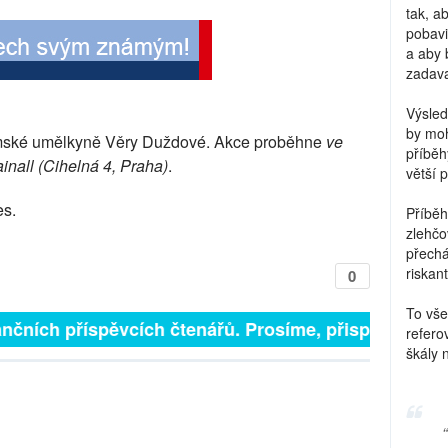
tak, a
pobavi
a aby 
zadava
Výsled
by moh
mské umělkyně Věry Duždové. Akce proběhne
ve
příběh
ainall (Cihelná 4, Praha)
.
větší 
es.
Příběh
zlehčo
přechá
riskant
0
To vše
 finančních příspěvcích čtenářů. Prosíme, přispějte. ➥
refero
škály 