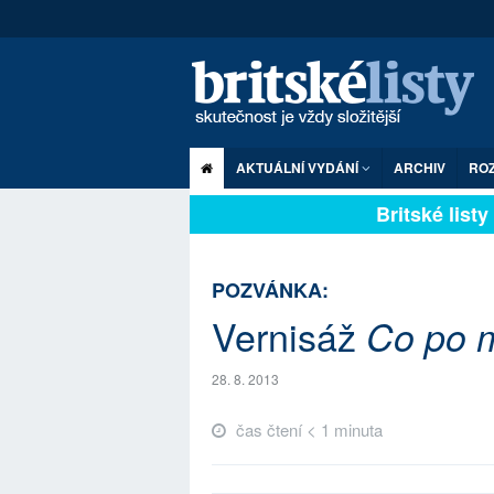
AKTUÁLNÍ VYDÁNÍ
ARCHIV
RO
Britské listy p
POZVÁNKA:
Vernisáž
Co po m
28. 8. 2013
čas čtení < 1 minuta