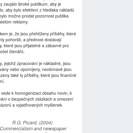
by zaujalo široké publikum, aby je
lo, aby bylo efektivní z hlediska nákladů
bylo možno prodat pozornost publika
telům reklamy.
kem je, že jsou přehlíženy příběhy, které
ly pohoršit, a přednost dostávají
y, které jsou přijatelné a zábavné pro
počet čtenářů.
y, jejichž zpracování je nákladné, jsou
vány nebo opomíjeny, nevšímavě jsou
zeny také ty příběhy, které jsou finančně
ní.
 vede k homogenizaci obsahu novin, k
vání o bezpečných otázkách a omezení
názorů a vyjadřovaných myšlenek.
R.G. Picard, (2004)
“Commercialism and newspaper