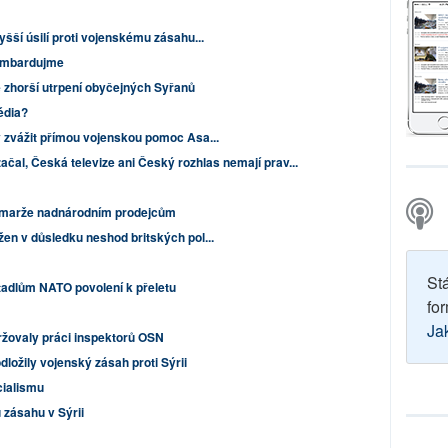
yšší úsilí proti vojenskému zásahu...
bombardujme
 zhorší utrpení obyčejných Syřanů
édia?
y zvážit přímou vojenskou pomoc Asa...
ačal, Česká televize ani Český rozhlas nemají prav...
vé marže nadnárodním prodejcům
žen v důsledku neshod britských pol...
St
tadlům NATO povolení k přeletu
for
Ja
ržovaly práci inspektorů OSN
dložily vojenský zásah proti Sýrii
cialismu
 zásahu v Sýrii