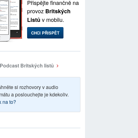
Přispějte finančně na
provoz
Britských
v mobilu.
Listů
CHCI PŘISPĚT
Podcast Britských listů
áhněte si rozhovory v audio
mátu a poslouchejte je kdekoliv.
k na to?