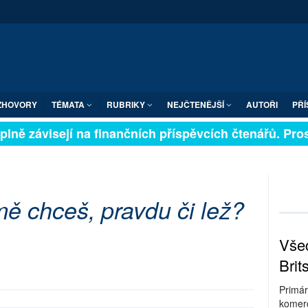
ZHOVORY
TÉMATA
RUBRIKY
NEJČTENĚJŠÍ
AUTOŘI
PŘÍ
lně závisejí na finančních příspěvcích čtenářů. Prosí
ě chceš, pravdu či lež?
Všec
Brit
Primár
komerc