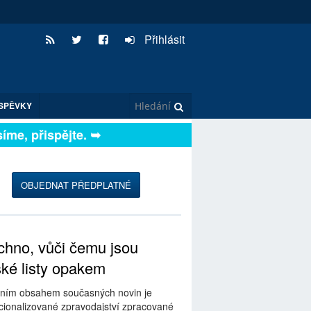
Přihlásit
SPĚVKY
me, přispějte. ➥
OBJEDNAT PŘEDPLATNÉ
hno, vůči čemu jsou
ské listy opakem
ním obsahem současných novin je
ionalizované zpravodajství zpracované