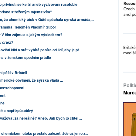
 přivinutí se ke lži aneb vyživování rusofobie
 "přísně střeženým tajemstvím"
m, že chemický útok v Gútě spáchala syrská armáda,...
ramska: fenomén Vladimír Stibor
i? V čím zájmu a s jakým výsledkem?
 či lež?
šti klid a stát vybírá peníze od lidí, aby je př...
ina v ženském spodním prádle
í péči v Británii
merické obvinění, že syrská vláda ...
Polit
nceschopnosti
Marč
ent
aně
zit a nepřizpůsobivý
važovat za nereálné? Aneb: Jak bych to chtěl ...
 chemickém útoku přestalo záležet. Jde už jen o z...