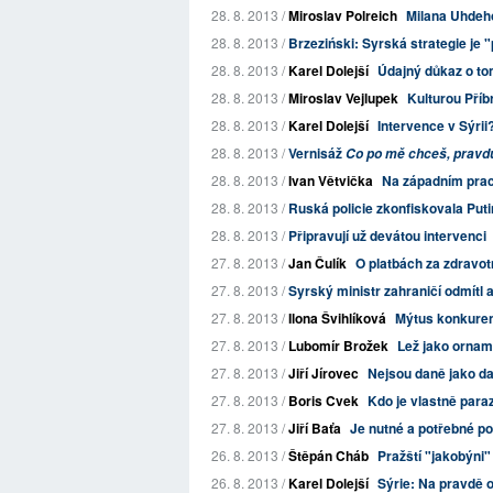
28. 8. 2013 /
Miroslav Polreich
Milana Uhdeho
28. 8. 2013 /
Brzeziński: Syrská strategie je
28. 8. 2013 /
Karel Dolejší
Údajný důkaz o to
28. 8. 2013 /
Miroslav Vejlupek
Kulturou Příb
28. 8. 2013 /
Karel Dolejší
Intervence v Sýri
28. 8. 2013 /
Vernisáž
Co po mě chceš, pravdu
28. 8. 2013 /
Ivan Větvička
Na západním pracovi
28. 8. 2013 /
Ruská policie zkonfiskovala Put
28. 8. 2013 /
Připravují už devátou intervenci
27. 8. 2013 /
Jan Čulík
O platbách za zdravotn
27. 8. 2013 /
Syrský ministr zahraničí odmítl a
27. 8. 2013 /
Ilona Švihlíková
Mýtus konkure
27. 8. 2013 /
Lubomír Brožek
Lež jako ornam
27. 8. 2013 /
Jiří Jírovec
Nejsou daně jako d
27. 8. 2013 /
Boris Cvek
Kdo je vlastně para
27. 8. 2013 /
Jiří Baťa
Je nutné a potřebné po
26. 8. 2013 /
Štěpán Cháb
Pražští "jakobýni"
26. 8. 2013 /
Karel Dolejší
Sýrie: Na pravdě o