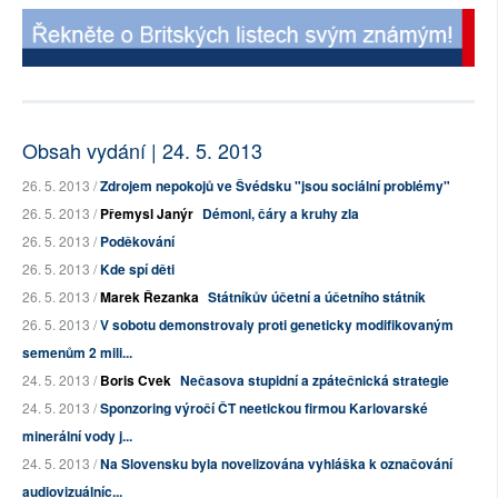
Obsah vydání | 24. 5. 2013
26. 5. 2013 /
Zdrojem nepokojů ve Švédsku "jsou sociální problémy"
26. 5. 2013 /
Přemysl Janýr
Démoni, čáry a kruhy zla
26. 5. 2013 /
Poděkování
26. 5. 2013 /
Kde spí děti
26. 5. 2013 /
Marek Řezanka
Státníkův účetní a účetního státník
26. 5. 2013 /
V sobotu demonstrovaly proti geneticky modifikovaným
semenům 2 mili...
24. 5. 2013 /
Boris Cvek
Nečasova stupidní a zpátečnická strategie
24. 5. 2013 /
Sponzoring výročí ČT neetickou firmou Karlovarské
minerální vody j...
24. 5. 2013 /
Na Slovensku byla novelizována vyhláška k označování
audiovizuálníc...