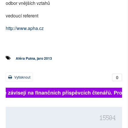
odbor vnějších vztahů
vedoucí referent
http://www.apha.cz
Aféra Putna, jaro 2013
0
Vytisknout
lně závisejí na finančních příspěvcích čtenářů. Prosím
15504