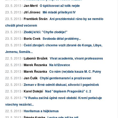
23. 5. 2013 /
Jan Mertl
O špičkovost až tolik nejde
23. 5. 2013 /
Jiří Jírovec
Mé mladé přítelkyni IV
23. 5. 2013 /
František Štván
Ani prezidentské ráno by se nemělo
chválit před večerem
23. 5. 2013 /
Zloděj křičí: "Chyťte zloděje!"
23. 5. 2013 /
Boris Cvek
Svoboda dělal problémy...
23. 5. 2013 /
Čeští zbrojaři: chceme vozit zbraně do Konga, Libye,
Jemenu, Somáls...
22. 5. 2013 /
Lubomír Brožek
Vivat academia, vivant professores
22. 5. 2013 /
Marek Řezanka
Na křižovatce
22. 5. 2013 /
Marek Řezanka
Co nám (ne)dala kauza M. C. Putny
22. 5. 2013 /
Jan Čulík
Chybí gentlemanství a prozíravost
22. 5. 2013 /
Zeman v Brně odmítl diskusi, slivovici i popelníček
22. 5. 2013 /
Karel Dolejší
Nad "dopisem Pragováků" č. 2
22. 5. 2013 /
"V Rusku začíná úplně nové období: Kreml potlačuje
všechny nezávisl...
22. 5. 2013 /
Havlismus a hájkismus
22. 5. 2013 /
Štěpán Kotrba
Levice ode zdi ke zdi