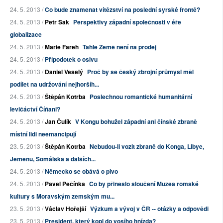
24. 5. 2013 /
Co bude znamenat vítězství na poslední syrské frontě?
24. 5. 2013 /
Petr Sak
Perspektivy západní společnosti v éře
globalizace
24. 5. 2013 /
Marie Fareh
Tahle Země není na prodej
24. 5. 2013 /
Přípodotek o osivu
24. 5. 2013 /
Daniel Veselý
Proč by se český zbrojní průmysl měl
podílet na udržování nejhoršíh...
24. 5. 2013 /
Štěpán Kotrba
Poslechnou romantické humanitární
levičáctví Číňani?
24. 5. 2013 /
Jan Čulík
V Kongu bohužel západní ani čínské zbraně
místní lidi neemancipují
23. 5. 2013 /
Štěpán Kotrba
Nebudou-li vozit zbraně do Konga, Libye,
Jemenu, Somálska a dalších...
24. 5. 2013 /
Německo se obává o pivo
24. 5. 2013 /
Pavel Pečínka
Co by přineslo sloučení Muzea romské
kultury s Moravským zemským mu...
23. 5. 2013 /
Václav Hořejší
Výzkum a vývoj v ČR -- otázky a odpovědi
23. 5. 2013 /
President, který kopl do vosího hnízda?