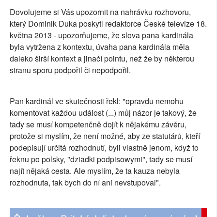
Dovolujeme si Vás upozornit na nahrávku rozhovoru,
SOCIÁLNÍ SÍTĚ
který Dominik Duka poskytl redaktorce České televize 18.
RUBRIKY
května 2013 - upozorňujeme, že slova pana kardinála
byla vytržena z kontextu, úvaha pana kardinála měla
PLNÁ VERZE STRÁNEK
daleko širší kontext a jinačí pointu, než že by některou
stranu sporu podpořil či nepodpořil.
Pan kardinál ve skutečnosti řekl: "opravdu nemohu
komentovat každou událost (...) můj názor je takový, že
tady se musí kompetenčně dojít k nějakému závěru,
protože si myslím, že není možné, aby ze statutárů, kteří
podepisují určitá rozhodnutí, byli vlastně jenom, když to
řeknu po polsky, "dziadki podpisowymi", tady se musí
najít nějaká cesta. Ale myslím, že ta kauza nebyla
rozhodnuta, tak bych do ní ani nevstupoval".