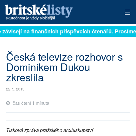
ě závisejí na finančních příspěvcích čtenářů. Prosíme,
PŘIHLÁSIT
AKTUÁLNÍ VYDÁNÍ
Česká televize rozhovor s
ARCHIV
Dominikem Dukou
zkreslila
ROZHOVORY
TÉMATA
22. 5. 2013
NEJČTENĚJŠÍ ZA 7 DNÍ
čas čtení 1 minuta
AUTOŘI
PŘÍSPĚVKY NA PROVOZ
Tisková zpráva pražského arcibiskupství