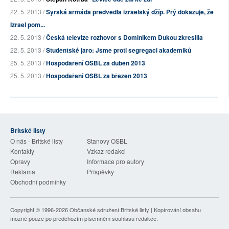
22. 5. 2013 /
Syrská armáda předvedla izraelský džíp. Prý dokazuje, že
Izrael pom...
22. 5. 2013 /
Česká televize rozhovor s Dominikem Dukou zkreslila
22. 5. 2013 /
Studentské jaro: Jsme proti segregaci akademiků
25. 5. 2013 /
Hospodaření OSBL za duben 2013
25. 5. 2013 /
Hospodaření OSBL za březen 2013
Britské listy
O nás - Britské listy
Stanovy OSBL
Kontakty
Vzkaz redakci
Opravy
Informace pro autory
Reklama
Příspěvky
Obchodní podmínky
Copyright © 1996-2026
Občanské sdružení Britské listy
| Kopírování obsahu
možné pouze po předchozím písemném souhlasu redakce.