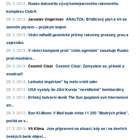
28. 3. 2013 /
Rusko dokončilo vývoj kontejnerového raketového
komplexu Club-K
28. 3. 2013 /
Jaroslav Ungerman
ANALÝZA: Břidlicový plyn a trh se
zemním plynem -- průzkum bojem
28. 3. 2013 /
Vědci odhalili genetické příčiny rakoviny prostaty, prsu a
vaječníků
28. 3. 2013 /
V rámci kampaně proti "cizím agentům" zasahuje Rusko
proti mezináro...
28. 3. 2013 /
Čestmír Císař
Čestmír Císař: Zamyslete se, přátelé a
soudruzi!
28. 3. 2013 /
Latinské impérium" by mělo vrátit úder
28. 3. 2013 /
USA vyslaly do Jižní Koreje "neviditelné" bombardéry
28. 3. 2013 /
Britský bulvární deník
zpoplatní své internetové
The Sun
str...
28. 3. 2013 /
Ban Ki-Moon: V Mali bude třeba 11 200 "Modrých přileb",
počítá se v...
27. 3. 2013 /
Vít Klíma
Jste připraveni na situaci, kdy se i na dveřích
českých bank objeví...