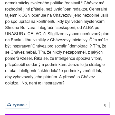
demokraticky zvoleného politika "odstavil." Chávez měl
rozhodně jiné přátele, než uvádí pan redaktor. Generální
tajemník OSN oceňuje na Chávezovi jeho nezdolné úsilí
po spolupráci na kontinentu, kdy byl veden myšlenkami
Simona Bolívara. Integrační seskupení, od ALBA po
UNASUR a CELAC, či Stiglitzem vysoce oceňovaný plán
na Banku Jihu, vznikly z Chávezovy iniciativy. Čím může
být inspirativní Chávez pro sociální demokracii? Tím, že
se Chávez nebál. Tím, že nikdy nezapomněl, z jakých
poměrů vzešel. Říká se, že inteligence spočívá v tom,
přizpůsobit se daným podmínkám. Jenže to je strategie
otroka. Inteligentní aktér dokáže podmínky změnit tak,
aby vyhovovaly jeho plánům. A přesně to Chávez
dokázal. No, není to inspirativní?
0
Vytisknout