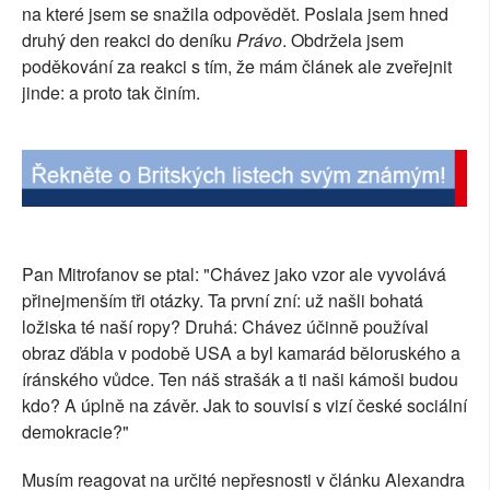
na které jsem se snažila odpovědět. Poslala jsem hned
SOCIÁLNÍ SÍTĚ
druhý den reakci do deníku
Právo
. Obdržela jsem
poděkování za reakci s tím, že mám článek ale zveřejnit
RUBRIKY
jinde: a proto tak činím.
PLNÁ VERZE STRÁNEK
Pan Mitrofanov se ptal: "Chávez jako vzor ale vyvolává
přinejmenším tři otázky. Ta první zní: už našli bohatá
ložiska té naší ropy? Druhá: Chávez účinně používal
obraz ďábla v podobě USA a byl kamarád běloruského a
íránského vůdce. Ten náš strašák a ti naši kámoši budou
kdo? A úplně na závěr. Jak to souvisí s vizí české sociální
demokracie?"
Musím reagovat na určité nepřesnosti v článku Alexandra