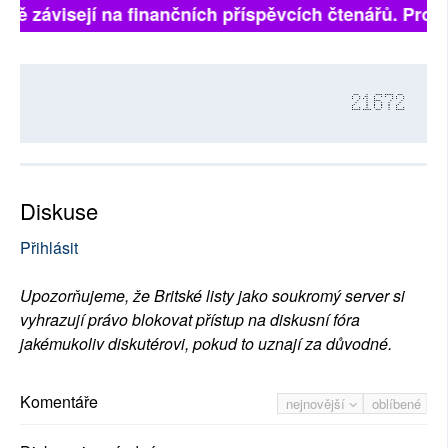
plně závisejí na finančních příspěvcích čtenářů. Prosí
21672
Diskuse
Přihlásit
Upozorňujeme, že Britské listy jako soukromý server si
vyhrazují právo blokovat přístup na diskusní fóra
jakémukoliv diskutérovi, pokud to uznají za důvodné.
Komentáře
nejnovější
oblíbené