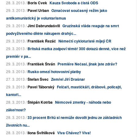
28. 3. 2013 /
Boris Cvek
Kauza Svoboda a čistá ODS
29. 3. 2013 /
Pavel Urban
Označovat současný režim jako
antikomunistický je voluntarismus
29. 3. 2013 /
Jimi Dabrundašvili
Gruzínská vláda reaguje na smrt
podvyživeného dítěte nákupem drahýc...
29. 3. 2013 /
František Řezáč
Němečtí cykloturisté míjejí ČR
29. 3. 2013 /
Britská matka zodpoví téměř 300 dotazů denně, více než
premiér v pa...
29. 3. 2013 /
František Štván
Premiére Nečasi, jinak jste zdráv?
29. 3. 2013 /
Rusko omezí hotovostní platby
27. 3. 2013 /
Štefan Švec
Zemřel Jiří Drašnar
29. 3. 2013 /
Pavel Táborský
Felčaři, mastičkáři, drábové, policajti,
kantoři...
28. 3. 2013 /
Štěpán Kotrba
Němcové zmetky - náhoda nebo
zákeřnost?
28. 3. 2013 /
33 procent Britů si nemůže dovolit jednu ze základních
životních nu...
28. 3. 2013 /
Ilona Švihlíková
Viva Chávez? Viva!