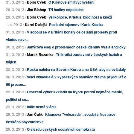
31. 3. 2013 /
Boris Cvek
O Kristově zmrtvýchvstání
29. 3. 2013 /
Jim Bishop
Tři hodiny odpoledne
29. 3. 2013 /
Boris Cvek
Velikonoce, Kristus, bigotnost a kněží
1. 4. 2013 /
Karel Dolejší
Poslední tajemství Karla Kosíka
31. 3. 2013 /
V sobotu se v Británii konaly celostátní protesty proti
vládou navr...
30. 3. 2013 /
Janýrova esej o problémech české identity vyšla anglicky
31. 3. 2013 /
Marek Řezanka
Tři krátká zastavení v českých luzích a
hájích
30. 3. 2013 /
Rusko naléhá na Severní Koreu a na USA, aby se ovládaly
30. 3. 2013 /
Velcí vkladatelé v kyperských bankách zřejmě přijdou až o
60 procen...
29. 3. 2013 /
Omezení výběru vkladů na Kypru potrvá nejméně měsíc,
politici si sn...
29. 3. 2013 /
Itálie nemá vládu
29. 3. 2013 /
Jan Čulík
Klausova "velezrada", soudci a frustrace
českého obyvatelstva
29. 3. 2013 /
O sjezdu českých sociálních demokratů