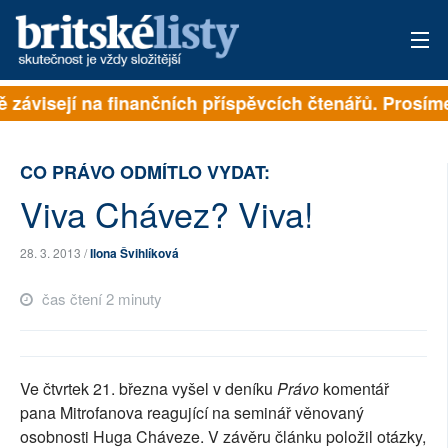
ě závisejí na finančních příspěvcích čtenářů. Prosíme,
PŘIHLÁSIT
AKTUÁLNÍ VYDÁNÍ
CO PRÁVO ODMÍTLO VYDAT:
ARCHIV
Viva Chávez? Viva!
ROZHOVORY
28. 3. 2013 /
Ilona Švihlíková
TÉMATA
čas čtení 2 minuty
NEJČTENĚJŠÍ ZA 7 DNÍ
AUTOŘI
Ve čtvrtek 21. března vyšel v deníku
Právo
komentář
pana Mitrofanova reagující na seminář věnovaný
PŘÍSPĚVKY NA PROVOZ
osobnosti Huga Cháveze. V závěru článku položil otázky,