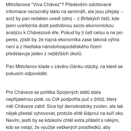
Mitrofanova "Viva Chávez"? Především odcitované
informace nezazněly takto na semináři, ale jsou přejaty --
aniž by pan redaktor uvedl zdroj -- z
Britských listů
, kde
jsem uveřejnila dosti podrobnou socio-ekonomickou
analýzu k Chávezově éře. Pokud by ji četl celou a ne jen
perex, zjistil by, že ropná ekonomika zase taková výhra
není a z hlediska národohospodářského řízení
představuje jeden z nejtěžších úkolů.
Pan Mitrofanov klade v závěru článku otázky, na které se
pokusím odpovědět.
Pro Cháveze se politika Spojených států stala
nepřijatelnou poté, co CIA podpořila puč v 2002, který
měl Cháveze zabít. Sice byl demokraticky zvolen, ale tak
nějak přestal vyhovovat, protože elitě šlápnul na kuří oko.
Nevím, jestli by se kdokoliv chtěl extra přátelit s někým,
kdo se netají, že využije veškerých prostředků, aby