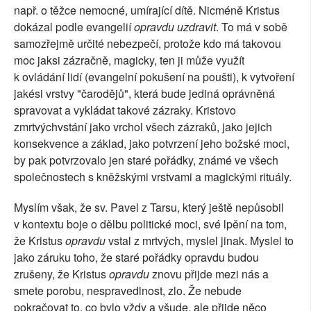
např. o těžce nemocné, umírající dítě. Nicméně Kristus
dokázal podle evangelií
opravdu uzdravit
. To má v sobě
samozřejmě určité nebezpečí, protože kdo má takovou
moc jaksi zázračně, magicky, ten ji může využít
k ovládání lidí (evangelní pokušení na poušti), k vytvoření
jakési vrstvy "čarodějů", která bude jediná oprávněná
spravovat a vykládat takové zázraky. Kristovo
zmrtvýchvstání jako vrchol všech zázraků, jako jejich
konsekvence a základ, jako potvrzení jeho božské moci,
by pak potvrzovalo jen staré pořádky, známé ve všech
společnostech s kněžskými vrstvami a magickými rituály.
Myslím však, že sv. Pavel z Tarsu, který ještě nepůsobil
v kontextu boje o dělbu politické moci, své lpění na tom,
že Kristus
opravdu
vstal z mrtvých, myslel jinak. Myslel to
jako záruku toho, že staré pořádky opravdu budou
zrušeny, že Kristus
opravdu
znovu přijde mezi nás a
smete porobu, nespravedlnost, zlo. Že nebude
pokračovat to, co bylo vždy a všude, ale přijde něco