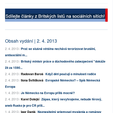
Obsah vydání | 2. 4. 2013
2. 4. 2013 /
Proč se slušná většina nechává terorizovat brutální,
antisociální m...
2. 4. 2013 /
Britský ministr práce a důchodového zabezpečení "dokáže
žít za 1590...
2. 4. 2013 /
Radovan Baroš
Když děti poučují o minulosti rodiče
2. 4. 2013 /
Ilona Švihlíková
Evropské Německo? -- Spíš Německá
Evropa
1. 4. 2013 /
Je Německo na Evropu příliš mocné?
2. 4. 2013 /
Karel Dolejší
Zápas, který nevyhrajeme, nebude férový,
aneb Rusko je pro ČR příli...
1. 4. 2013 /
Igor Daniš
Neznesitelný priemysel myslenia a románov