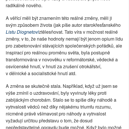
radikálně nového.
A věřící měli být znamením této reálné změny, měli ji
svým způsobem života (jak píše autor starokřesťanského
Listu Diognetovi
ztělesňovat. Tato víra v možnost reálné
změny, v to, že naše hodnoty nemají být jenom opium lidu
pro zabetonování stávajících společenských pořádků, ale
inspirací pro reálnou proměnu světa, byla postupně
transformována v novověku v reformátorské, vědecké a
osvícenské hnutí, v hnutí za zrušení otrokářství,
v dělnické a socialistické hnutí atd.
A změna se skutečně stala. Například, když už jsem se
výše zmínil o uzdravování, byly vyvinuty léky proti
zabijáckým chorobám. Stalo se to spíše díky náhodě a
vytrvalosti vědců než díky nějakému triumfu rozumu,
nicméně právě všímavost pro náhody a vytrvalost
vyžadují určitou představu o tom, že dosud
nepředstavitelné
opravdu
bude možné. Když bylo možné