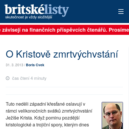
ě závisejí na finančních příspěvcích čtenářů. Prosíme,
PŘIHLÁSIT
AKTUÁLNÍ VYDÁNÍ
O Kristově zmrtvýchvstání
ARCHIV
31. 3. 2013 /
Boris Cvek
ROZHOVORY
čas čtení 4 minuty
TÉMATA
NEJČTENĚJŠÍ ZA 7 DNÍ
Tuto neděli západní křesťané oslavují v
AUTOŘI
rámci velikonočních svátků zmrtvýchvstání
Ježíše Krista. Když pominu pozdější
PŘÍSPĚVKY NA PROVOZ
kristologické a trojiční spory, kterým dnes