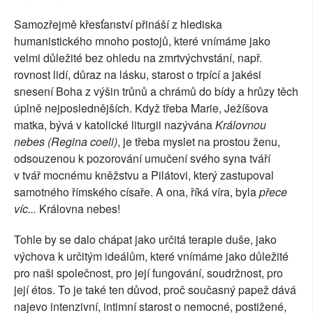
Samozřejmě křesťanství přináší z hlediska
humanistického mnoho postojů, které vnímáme jako
velmi důležité bez ohledu na zmrtvýchvstání, např.
rovnost lidí, důraz na lásku, starost o trpící a jakési
snesení Boha z výšin trůnů a chrámů do bídy a hrůzy těch
úplně nejposlednějších. Když třeba Marie, Ježíšova
matka, bývá v katolické liturgii nazývána
Královnou
nebes (Regina coeli)
, je třeba myslet na prostou ženu,
odsouzenou k pozorování umučení svého syna tváří
v tvář mocnému kněžstvu a Pilátovi, který zastupoval
samotného římského císaře. A ona, říká víra, byla
přece
víc...
Královna nebes!
Tohle by se dalo chápat jako určitá terapie duše, jako
výchova k určitým ideálům, které vnímáme jako důležité
pro naši společnost, pro její fungování, soudržnost, pro
její étos. To je také ten důvod, proč současný papež dává
najevo intenzivní, intimní starost o nemocné, postižené,