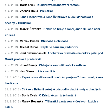
1. 4. 2013 /
Boris Cvek
Kunderovo bilancování románu
1. 4. 2013 /
Zdeněk Rous
Prekariát
2. 4. 2013 /
Táňa Fischerová a Ilona Švihlíková budou debatovat s
občany v Chrudimi
2. 4. 2013 /
Marek Řezanka
Dokud se hraje a tančí, aneb Situace není
kritická
1. 4. 2013 /
Václav Dušek
Chudoba a chudoba
2. 4. 2013 /
Michal Rubáš
Neplaťte bankám, radí ODS
2. 4. 2013 /
Jimi Dabrundašvili
Abcházská pravoslavná církev patří pod
Gruzii, prohlásil představit...
2. 4. 2013 /
Josef Šmajs
Obhajoba žánru filosofické reflexe
2. 4. 2013 /
Jan Sláma
Lidé a nadlidé
31. 3. 2013 /
Papež odsoudil ve velikonočním projevu "chamtivost, která
hledá sna...
31. 3. 2013 /
Církve v Británii veřejně odsoudily vládní mýty o chudých
31. 3. 2013 /
Boris Cvek
O Kristově zmrtvýchvstání
31. 3. 2013 /
Marek Řezanka
Tři krátká zastavení v českých luzích a
hájích