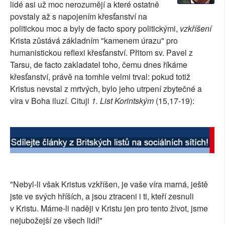
lidé asi už moc nerozumějí a které ostatně
SOCIÁLNÍ SÍTĚ
povstaly až s napojením křesťanství na
politickou moc a byly de facto spory politickými,
vzkříšení
RUBRIKY
Krista zůstává základním "kamenem úrazu" pro
humanistickou reflexi křesťanství. Přitom sv. Pavel z
PLNÁ VERZE STRÁNEK
Tarsu, de facto zakladatel toho, čemu dnes říkáme
křesťanství, právě na tomhle velmi trval: pokud totiž
Kristus nevstal z mrtvých, bylo jeho utrpení zbytečné a
víra v Boha iluzí. Cituji
1. List Korintským
(15,17-19):
"Nebyl-li však Kristus vzkříšen, je vaše víra marná, ještě
jste ve svých hříších, a jsou ztraceni i ti, kteří zesnuli
v Kristu. Máme-li naději v Kristu jen pro tento život, jsme
nejubožejší ze všech lidí!"