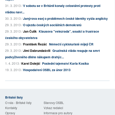
31. 3. 2013 /
V sobotu se v Británii konaly celostátní protesty proti
vládou navr...
30. 3. 2013 /
Janýrova esej o problémech české identity vyšla anglicky
29. 3. 2013 /
O sjezdu českých sociálních demokratů
29. 3. 2013 /
Jan Čulík
Klausova "velezrada", soudci a frustrace
českého obyvatelstva
29. 3. 2013 /
František Řezáč
Němečtí cykloturisté míjejí ČR
29. 3. 2013 /
Jimi Dabrundašvili
Gruzínská vláda reaguje na smrt
podvyživeného dítěte nákupem drahýc...
1. 4. 2013 /
Karel Dolejší
Poslední tajemství Karla Kosíka
19. 3. 2013 /
Hospodaření OSBL za únor 2013
Britské listy
O nás - Britské listy
Stanovy OSBL
Kontakty
Vzkaz redakci
Opravy
Informace pro autory