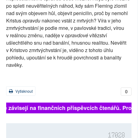
po spleti neuvěřitelných náhod, kdy sám Fleming zlomil
nad svým objevem hůl, objevit penicilin, proč by nemohl
Kristus
opravdu
nakonec vstát z mrtvých? Víra v jeho
zmrtvýchvstání je podle mne, v pavlovské tradici, vírou
v reálnou změnu, naděje v
opravdové
vítězství
ušlechtilého snu nad banální, hnusnou realitou. Nevěřit
v Kristovo zmrtvýchvstání je, viděno z tohoto úhlu
pohledu, upoutání se k hroudě povrchnosti a banality
navěky.
0
Vytisknout
lně závisejí na finančních příspěvcích čtenářů. Prosím
17028