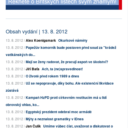
Obsah vydání | 13. 8. 2012
13. 8. 2012 /
Alex Koenigsmark
Okurkové náměty
13. 8. 2012 /
Papežův komorník bude postaven před soud za "krádež
vatikánských do...
13. 8. 2012 /
Mají se ženy radovat, že pracují aspoň ve školství?
13. 8. 2012 /
Jiří Baťa
Ach, ta (ne)spravedlnost!
13. 8. 2012 /
O životě před rokem 1989 a dnes
13. 8. 2012 /
Už se nepopravuje, díky bohu. Ale existenční likvidace
zůstává
13. 8. 2012 /
Kampaň HzPD proti církevním restitucím má u lidí
obrovský ohlas, ko...
13. 8. 2012 /
Egyptský prezident odebral moc armádě
13. 8. 2012 /
Mýty a neznalost gramatiky v IDnes
13. 8. 2012 /
Jan Čulík
Umíme vůbec číst, uvažovat a diskutovat o