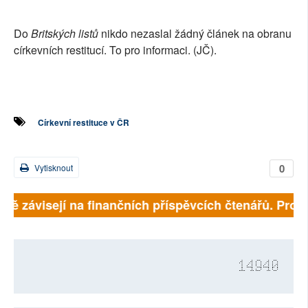
SOCIÁLNÍ SÍTĚ
Do
Britských listů
nikdo nezaslal žádný článek na obranu
RUBRIKY
církevních restitucí. To pro informaci. (JČ).
PLNÁ VERZE STRÁNEK
Církevní restituce v ČR
0
Vytisknout
plně závisejí na finančních příspěvcích čtenářů. Prosí
14940