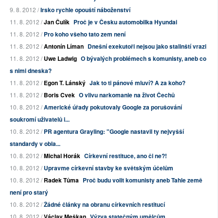
9. 8. 2012 /
Irsko rychle opouští náboženství
11. 8. 2012 /
Jan Čulík
Proč je v Česku automobilka Hyundai
11. 8. 2012 /
Pro koho všeho tato zem není
11. 8. 2012 /
Antonín Líman
Dnešní exekutoři nejsou jako stalinští vrazi
11. 8. 2012 /
Uwe Ladwig
O bývalých problémech s komunisty, aneb co
s nimi dneska?
11. 8. 2012 /
Egon T. Lánský
Jak to ti pánové mluví? A za koho?
11. 8. 2012 /
Boris Cvek
O vlivu narkomanie na život Čechů
10. 8. 2012 /
Americké úřady pokutovaly Google za porušování
soukromí uživatelů i...
10. 8. 2012 /
PR agentura Grayling: "Google nastavil ty nejvyšší
standardy v obla...
10. 8. 2012 /
Michal Horák
Církevní restituce, ano či ne?!
10. 8. 2012 /
Upravme církevní stavby ke světským účelům
10. 8. 2012 /
Radek Tůma
Proč budu volit komunisty aneb Tahle země
není pro starý
10. 8. 2012 /
Žádné články na obranu církevních restitucí
10. 8. 2012 /
Václav Meškan
Výzva statečným umělcům