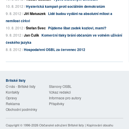
10. 8. 2012 /
Hysterická kampaň proti sociálním demokratům
9. 8. 2012 /
Jiří Matuszek
Lidé budou vydáni na absolutní milost a
nemilost církvi
10. 8. 2012 /
Štefan Švec
Půjdeme líbat zadek kozlovi, mami?
9. 8. 2012 /
Jan Čulík
Komerční tlaky brání občanům ve volném užívání
českého jazyka
8. 8. 2012 /
Hospodaření OSBL za červenec 2012
Britské listy
O nás - Britské listy
Stanovy OSBL
Kontakty
Vzkaz redakci
Opravy
Informace pro autory
Reklama
Příspěvky
Obchodní podmínky
Copyright © 1996-2026
Občanské sdružení Britské listy
| Kopírování obsahu