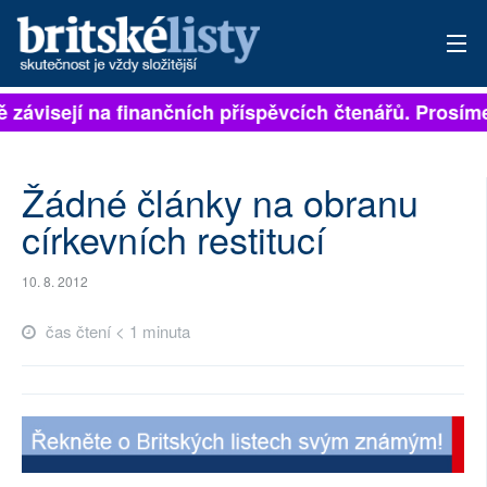
ě závisejí na finančních příspěvcích čtenářů. Prosíme
PŘIHLÁSIT
AKTUÁLNÍ VYDÁNÍ
Žádné články na obranu
ARCHIV
církevních restitucí
ROZHOVORY
10. 8. 2012
TÉMATA
čas čtení < 1 minuta
NEJČTENĚJŠÍ ZA 7 DNÍ
AUTOŘI
PŘÍSPĚVKY NA PROVOZ