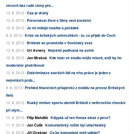
věcech bez rudé clony pře...
13. 8. 2012 /
Čas je drahý
13. 8. 2012 /
Porovnávat život s filmy není korektní
13. 8. 2012 /
Je mi milejší totalita a pořádek
8. 8. 2012 /
Krize na britských univerzitách - to, co přijde do Čech
12. 8. 2012 /
Británie se proměnila v Sovětský svaz
13. 8. 2012 /
Uri Avnery
Největší podívaná na světě
13. 8. 2012 /
Jan Mrskoš
Kde host ve studiu může mluvit, aniž by ho
moderátor překřikoval
12. 8. 2012 /
Diskriminace starších lidí na trhu práce je jeden z
největších prob...
9. 8. 2012 /
Přehled finančních příspěvků z mobilu na provoz Britských
listů
12. 8. 2012 /
Ruský ministr sportu obvinil Británii z neférového chování
při olym...
12. 8. 2012 /
Filip Mahďák
Kdypak už ten Honza sleze z pece?
11. 8. 2012 /
Jan Čulík
Komunistický režim byl utlačitelský
11. 8. 2012 /
Jiří Drašnar
Co by komunisté měli udělat?