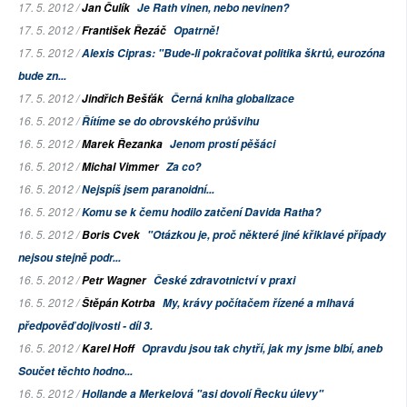
17. 5. 2012 /
Jan Čulík
Je Rath vinen, nebo nevinen?
17. 5. 2012 /
František Řezáč
Opatrně!
17. 5. 2012 /
Alexis Cipras: "Bude-li pokračovat politika škrtů, eurozóna
bude zn...
17. 5. 2012 /
Jindřich Bešťák
Černá kniha globalizace
16. 5. 2012 /
Řítíme se do obrovského průšvihu
16. 5. 2012 /
Marek Řezanka
Jenom prostí pěšáci
16. 5. 2012 /
Michal Vimmer
Za co?
16. 5. 2012 /
Nejspíš jsem paranoidní...
16. 5. 2012 /
Komu se k čemu hodilo zatčení Davida Ratha?
16. 5. 2012 /
Boris Cvek
"Otázkou je, proč některé jiné křiklavé případy
nejsou stejně podr...
16. 5. 2012 /
Petr Wagner
České zdravotnictví v praxi
16. 5. 2012 /
Štěpán Kotrba
My, krávy počítačem řízené a mlhavá
předpověď dojivosti - díl 3.
16. 5. 2012 /
Karel Hoff
Opravdu jsou tak chytří, jak my jsme blbí, aneb
Součet těchto hodno...
16. 5. 2012 /
Hollande a Merkelová "asi dovolí Řecku úlevy"