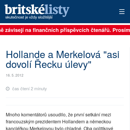
ně závisejí na finančních příspěvcích čtenářů. Prosíme
PŘIHLÁSIT
AKTUÁLNÍ VYDÁNÍ
Hollande a Merkelová "asi
ARCHIV
dovolí Řecku úlevy"
ROZHOVORY
16. 5. 2012
TÉMATA
čas čtení 2 minuty
NEJČTENĚJŠÍ ZA 7 DNÍ
AUTOŘI
Mnoho komentátorů usoudilo, že první setkání mezi
francouzským prezidentem Hollandem a německou
PŘÍSPĚVKY NA PROVOZ
kancléřkou Merkelovou bylo chladné. Oba politikové