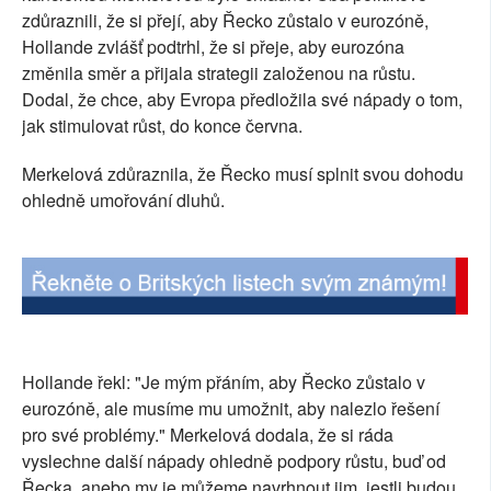
zdůraznili, že si přejí, aby Řecko zůstalo v eurozóně,
SOCIÁLNÍ SÍTĚ
Hollande zvlášť podtrhl, že si přeje, aby eurozóna
změnila směr a přijala strategii založenou na růstu.
RUBRIKY
Dodal, že chce, aby Evropa předložila své nápady o tom,
jak stimulovat růst, do konce června.
PLNÁ VERZE STRÁNEK
Merkelová zdůraznila, že Řecko musí splnit svou dohodu
ohledně umořování dluhů.
Hollande řekl: "Je mým přáním, aby Řecko zůstalo v
eurozóně, ale musíme mu umožnit, aby nalezlo řešení
pro své problémy." Merkelová dodala, že si ráda
vyslechne další nápady ohledně podpory růstu, buď od
Řecka, anebo my je můžeme navrhnout jim, jestli budou