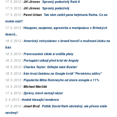
17. 5. 2012 /
Jiří Jírovec
Sprostý podezřelý Rath II
17. 5. 2012 /
Jiří Jírovec
Sprostý podezřelý
17. 5. 2012 /
Pavel Urban
Tak nám zatkli pana hejtmana Ratha. Co se
mohlo stát?
17. 5. 2012 /
Hloupost, zaujatost, agresivita a manipulace v
Britských
listech...
18. 5. 2012 /
Americký velvyslanec v Izraeli hovoří o možnosti útoku na
Írán
18. 5. 2012 /
Francouzská vláda si snížila platy
18. 5. 2012 /
Portugalci utíkají před krizí do Angoly
18. 5. 2012 /
Charles Taylor: Stíhejte také Bushe!
18. 5. 2012 /
Írán hrozí žalobou na Google kvůli "Perskému zálivu"
18. 5. 2012 /
Popularita Mitta Romneyho od února stoupla o 11%
13. 5. 2012 /
Michael Marčák
17. 4. 2012 /
Zprávy, které nemají názor
2. 4. 2012 /
Hodně klesající tendence
17. 5. 2012 /
Josef Brož
Politik David Rath obviněný, ale přesto stále
nevinný!