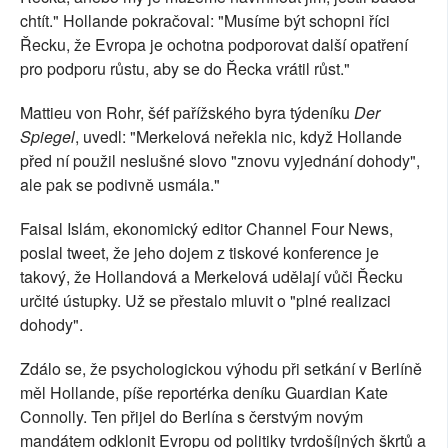
chtít." Hollande pokračoval: "Musíme být schopni říci
Řecku, že Evropa je ochotna podporovat další opatření
pro podporu růstu, aby se do Řecka vrátil růst."
Mattieu von Rohr, šéf pařížského byra týdeníku
Der
Spiegel
, uvedl: "Merkelová neřekla nic, když Hollande
před ní použil neslušné slovo "znovu vyjednání dohody",
ale pak se podivně usmála."
Faisal Islám, ekonomický editor Channel Four News,
poslal tweet, že jeho dojem z tiskové konference je
takový, že Hollandová a Merkelová udělají vůči Řecku
určité ústupky. Už se přestalo mluvit o "plné realizaci
dohody".
Zdálo se, že psychologickou výhodu při setkání v Berlíně
měl Hollande, píše reportérka deníku Guardian Kate
Connolly. Ten přijel do Berlína s čerstvým novým
mandátem odklonit Evropu od politiky tvrdošíjných škrtů a