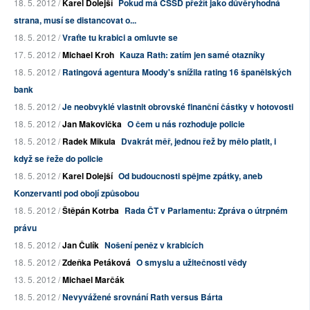
18. 5. 2012 /
Karel Dolejší
Pokud má ČSSD přežít jako důvěryhodná
strana, musí se distancovat o...
18. 5. 2012 /
Vraťte tu krabici a omluvte se
17. 5. 2012 /
Michael Kroh
Kauza Rath: zatím jen samé otazníky
18. 5. 2012 /
Ratingová agentura Moody's snížila rating 16 španělských
bank
18. 5. 2012 /
Je neobvyklé vlastnit obrovské finanční částky v hotovosti
18. 5. 2012 /
Jan Makovička
O čem u nás rozhoduje policie
18. 5. 2012 /
Radek Mikula
Dvakrát měř, jednou řež by mělo platit, i
když se řeže do policie
18. 5. 2012 /
Karel Dolejší
Od budoucnosti spějme zpátky, aneb
Konzervanti pod obojí způsobou
18. 5. 2012 /
Štěpán Kotrba
Rada ČT v Parlamentu: Zpráva o útrpném
právu
18. 5. 2012 /
Jan Čulík
Nošení peněz v krabicích
18. 5. 2012 /
Zdeňka Petáková
O smyslu a užitečnosti vědy
13. 5. 2012 /
Michael Marčák
18. 5. 2012 /
Nevyvážené srovnání Rath versus Bárta