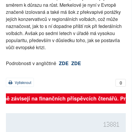
směrem k důrazu na růst. Merkelové je nyní v Evropě
značeně izolovaná a také má šok z překvapivé porážky
jejích konzervativců v regionálních volbách, což může
naznačovat, jak to s ní dopadne příští rok při federálních
volbách. Avšak po sedmi letech v úřadě má vysokou
popularitu, především v důsledku toho, jak se postavila
vůči evropské krizi.
Podrobnosti v angličtině
ZDE
ZDE
0
Vytisknout
plně závisejí na finančních příspěvcích čtenářů. Prosí
13881