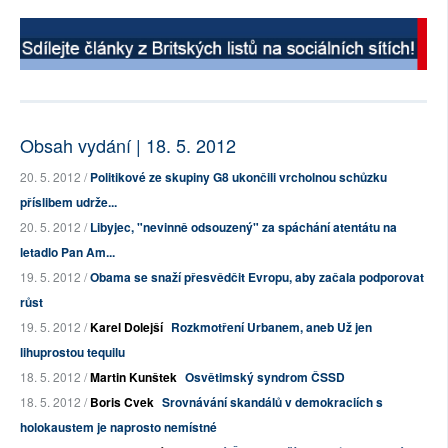
Obsah vydání | 18. 5. 2012
20. 5. 2012 /
Politikové ze skupiny G8 ukončili vrcholnou schůzku
příslibem udrže...
20. 5. 2012 /
Libyjec, "nevinně odsouzený" za spáchání atentátu na
letadlo Pan Am...
19. 5. 2012 /
Obama se snaží přesvědčit Evropu, aby začala podporovat
růst
19. 5. 2012 /
Karel Dolejší
Rozkmotření Urbanem, aneb Už jen
lihuprostou tequilu
18. 5. 2012 /
Martin Kunštek
Osvětimský syndrom ČSSD
18. 5. 2012 /
Boris Cvek
Srovnávání skandálů v demokraciích s
holokaustem je naprosto nemístné