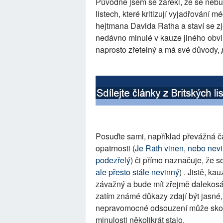
Původně jsem se zařekl, že se nebud
listech, které kritizují vyjadřování
hejtmana Davida Ratha a staví se zj
nedávno minulé v kauze jiného obvině
naprosto zřetelný a má své důvody,
Posuďte sami, například převážná čá
opatrnosti (
Je Rath vinen, nebo nev
podezřelý
) či přímo naznačuje, že s
ale přesto stále nevinný
) . Jistě, ka
závažný a bude mít zřejmě dalekosáh
zatím známé důkazy zdají být jasné, 
nepravomocné odsouzení může skonči
minulosti několikrát stalo.