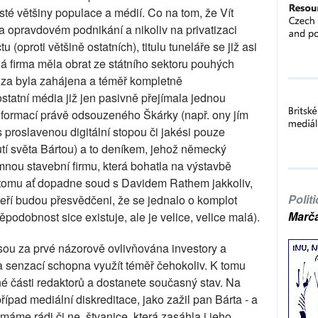
osté většiny populace a médií. Co na tom, že Vít
a opravdovém podnikání a nikoliv na privatizaci
u (oproti většině ostatních), titulu tuneláře se již asi
lá firma měla obrat ze státního sektoru pouhých
uza byla zahájena a téměř kompletně
tatní média již jen pasivně přejímala jednou
nformací právě odsouzeného Škárky (např. ony jím
roslavenou digitální stopou či jakési pouze
tí světa Bártou) a to deníkem, jehož německý
mnou stavební firmu, která bohatla na výstavbě
i tomu ať dopadne soud s Davidem Rathem jakkoliv,
Polit
teří budou přesvědčeni, že se jednalo o komplot
Marč
ěpodobnost sice existuje, ale je velice, velice malá).
sou za prvé názorově ovlivňována investory a
a senzací schopna využít téměř čehokoliv. K tomu
né části redaktorů a dostanete současný stav. Na
řípad mediální diskreditace, jako zažil pan Bárta - a
áme rádi či ne, štvanice, která zasáhla i jeho