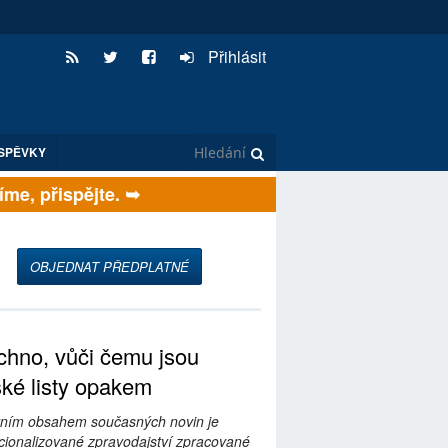
Přihlásit
SPĚVKY
e, přispějte. ➥
OBJEDNAT PŘEDPLATNÉ
hno, vůči čemu jsou
ské listy opakem
ním obsahem současných novin je
ionalizované zpravodajství zpracované