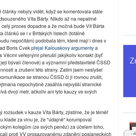
 články nebyly vidět, když se komentovala stále
dsouzeného Víta Bárty. Nikdo až na nepatrné
ak celý proces dopadne a že možná bude Vít Bárta
lánků se i v Britských listech (totálně
du nepočítám) podobala těm, které mají i dnes v
lad Boris Cvek
přejal Kalouskovy argumenty
a
 Věcmi veřejnými přerušil jakýkoliv kontakt (byť
její bývalí členové) a významní představitelé ČSSD
nosti a zrušení této strany. Zatím jsem neslyšel
 komunikace se stranou ČSSD či ji rovnou zrušit,
ejtmana nepochybně zasáhla nejvyšší stranické
vá dvojí metr, ačkoliv ani tyto kauzy ve svých
rozsudek v kauze Víta Bárty, zjistíme, že je téměř
mu klade za vinu je, že "údajně" korumpoval
ickým kolegům (ze svých peněz) za účelem toho,
mcali proti VV prosazovanému zdanění poslaneckých