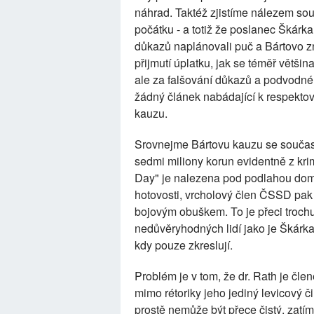
náhrad. Taktéž zjistíme nálezem soud
počátku - a totiž že poslanec Škár
důkazů naplánovali puč a Bártovo zni
přijmutí úplatku, jak se téměř většina
ale za falšování důkazů a podvodné
žádný článek nabádající k respektov
kauzu.
Srovnejme Bártovu kauzu se současn
sedmi miliony korun evidentně z krim
Day" je nalezena pod podlahou domu 
hotovosti, vrcholový člen ČSSD pak 
bojovým obuškem. To je přeci trochu
nedůvěryhodných lidí jako je Škárka 
kdy pouze zkreslují.
Problém je v tom, že dr. Rath je čl
mimo rétoriky jeho jediný levicový č
prostě nemůže být přece čistý, zatím