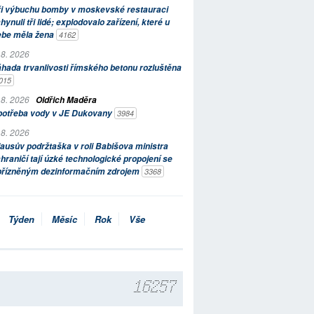
ři výbuchu bomby v moskevské restauraci
hynuli tři lidé; explodovalo zařízení, které u
ebe měla žena
4162
 8. 2026
hada trvanlivosti římského betonu rozluštěna
015
 8. 2026
Oldřich Maděra
potřeba vody v JE Dukovany
3984
 8. 2026
ausův podržtaška v roli Babišova ministra
hraničí tají úzké technologické propojení se
přízněným dezinformačním zdrojem
3368
Týden
Měsíc
Rok
Vše
16257