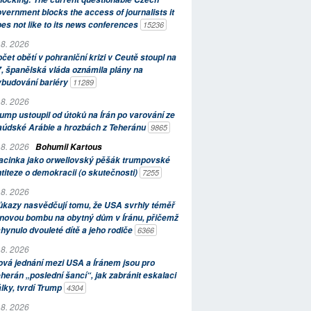
vernment blocks the access of journalists it
es not like to its news conferences
15236
 8. 2026
čet obětí v pohraniční krizi v Ceutě stoupl na
, španělská vláda oznámila plány na
ybudování bariéry
11289
 8. 2026
ump ustoupil od útoků na Írán po varování ze
aúdské Arábie a hrozbách z Teheránu
9865
 8. 2026
Bohumil Kartous
acinka jako orwellovský pěšák trumpovské
titeze o demokracii (o skutečnosti)
7255
 8. 2026
kazy nasvědčují tomu, že USA svrhly téměř
novou bombu na obytný dům v Íránu, přičemž
hynulo dvouleté dítě a jeho rodiče
6366
 8. 2026
vá jednání mezi USA a Íránem jsou pro
herán „poslední šancí“, jak zabránit eskalaci
lky, tvrdí Trump
4304
 8. 2026