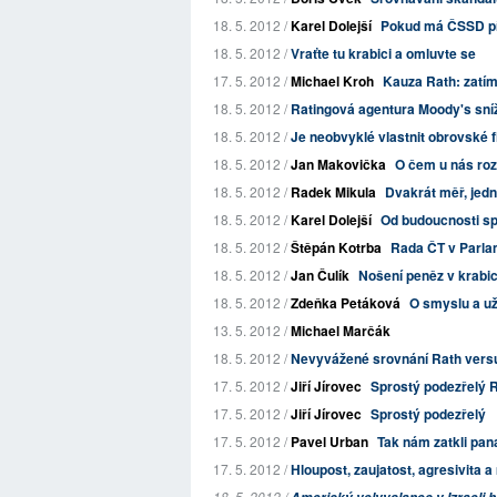
18. 5. 2012 /
Karel Dolejší
Pokud má ČSSD pře
18. 5. 2012 /
Vraťte tu krabici a omluvte se
17. 5. 2012 /
Michael Kroh
Kauza Rath: zatím
18. 5. 2012 /
Ratingová agentura Moody's sníž
18. 5. 2012 /
Je neobvyklé vlastnit obrovské f
18. 5. 2012 /
Jan Makovička
O čem u nás roz
18. 5. 2012 /
Radek Mikula
Dvakrát měř, jedno
18. 5. 2012 /
Karel Dolejší
Od budoucnosti sp
18. 5. 2012 /
Štěpán Kotrba
Rada ČT v Parla
18. 5. 2012 /
Jan Čulík
Nošení peněz v krabi
18. 5. 2012 /
Zdeňka Petáková
O smyslu a už
13. 5. 2012 /
Michael Marčák
18. 5. 2012 /
Nevyvážené srovnání Rath vers
17. 5. 2012 /
Jiří Jírovec
Sprostý podezřelý R
17. 5. 2012 /
Jiří Jírovec
Sprostý podezřelý
17. 5. 2012 /
Pavel Urban
Tak nám zatkli pan
17. 5. 2012 /
Hloupost, zaujatost, agresivita 
18. 5. 2012 /