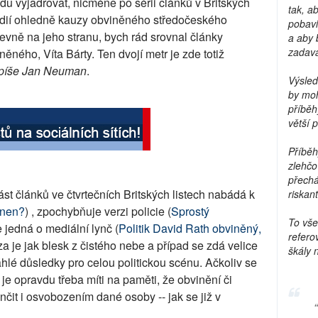
u vyjadřovat, nicméně po sérii článků v Britských
tak, a
 médií ohledně kauzy obviněného středočeského
pobavi
evně na jeho stranu, bych rád srovnal články
a aby 
zadava
ného, Víta Bárty. Ten dvojí metr je zde totiž
píše Jan Neuman
.
Výsled
by moh
příběh
větší 
Příběh
zlehčo
přechá
st článků ve čtvrtečních Britských listech nabádá k
riskant
inen?
) , zpochybňuje verzi policie (
Sprostý
To vše
e jedná o mediální lynč (
Politik David Rath obviněný,
refero
uza je jak blesk z čistého nebe a případ se zdá velice
škály 
lé důsledky pro celou politickou scénu. Ačkoliv se
je opravdu třeba míti na paměti, že obvinění či
t i osvobozením dané osoby -- jak se již v