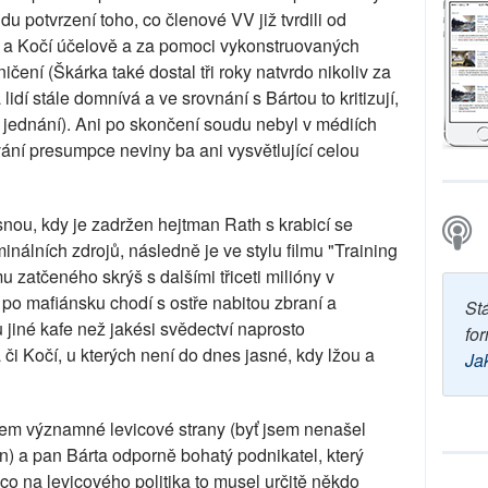
u potvrzení toho, co členové VV již tvrdili od
ka a Kočí účelově a za pomoci vykonstruovaných
čení (Škárka také dostal tři roky natvrdo nikoliv za
 lidí stále domnívá a ve srovnání s Bártou to kritizují,
 jednání). Ani po skončení soudu nebyl v médiích
ání presumpce neviny ba ani vysvětlující celou
ou, kdy je zadržen hejtman Rath s krabicí se
inálních zdrojů, následně je ve stylu filmu "Training
zatčeného skrýš s dalšími třiceti milióny v
po mafiánsku chodí s ostře nabitou zbraní a
St
 jiné kafe než jakési svědectví naprosto
for
či Kočí, u kterých není do dnes jasné, kdy lžou a
Ja
enem významné levicové strany (byť jsem nenašel
in) a pan Bárta odporně bohatý podnikatel, který
co na levicového politika to musel určitě někdo