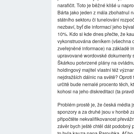
narafičit. Toto je běžné klišé u napr
Bárta jako jeden z mála zbohatnul n
státního sektoru či tunelování rozpočt
nezbaví, byť dle informací jeho býva
10%. Kdo si kde dnes přečte, že ka
vykonstruována deníkem (všechna os
zveřejněné informace) na základě i
upravované wordovské dokumenty s p
Škárkou potvrzené plány na ovládnu
holdingový majitel vlastní též význa
nejdražších dálnic na světě? Oprot
určitě bude nemalé procento těch, k
kohosi na jeho diskreditaci (ta pravd
Problém prostě je, že česká média j
sponzory a za druhé jsou v honbě z
připočtěte nekvalifikovanost převáž
závěr bych ještě chtěl dát podobný p
to byla kauza pana Paroubka. Ať ho m