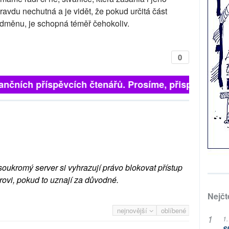
avdu nechutná a je vidět, že pokud určitá část
odměnu, je schopná téměř čehokoliv.
0
finančních příspěvcích čtenářů. Prosíme, přispějte. ➥
soukromý server si vyhrazují právo blokovat přístup
rovi, pokud to uznají za důvodné.
Nejčt
nejnovější
oblíbené
1.
Sh