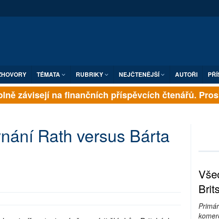
ZHOVORY
TÉMATA
RUBRIKY
NEJČTENĚJŠÍ
AUTOŘI
PŘÍ
ně závisejí na finančních příspěvcích čtenářů. Prosím
nání Rath versus Bárta
Všec
Brit
Primár
komerc