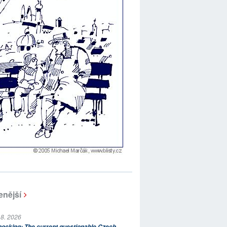
enější
 8. 2026
ocking: The current questionable Czech