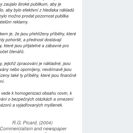
by zaujalo široké publikum, aby je
lo, aby bylo efektivní z hlediska nákladů
bylo možno prodat pozornost publika
telům reklamy.
kem je, že jsou přehlíženy příběhy, které
ly pohoršit, a přednost dostávají
y, které jsou přijatelné a zábavné pro
počet čtenářů.
y, jejichž zpracování je nákladné, jsou
vány nebo opomíjeny, nevšímavě jsou
zeny také ty příběhy, které jsou finančně
ní.
 vede k homogenizaci obsahu novin, k
vání o bezpečných otázkách a omezení
názorů a vyjadřovaných myšlenek.
R.G. Picard, (2004)
“Commercialism and newspaper