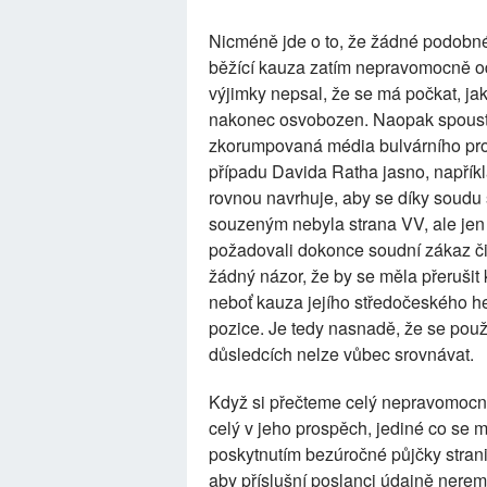
Nicméně jde o to, že žádné podobné
běžící kauza zatím nepravomocně o
výjimky nepsal, že se má počkat, j
nakonec osvobozen. Naopak spousta č
zkorumpovaná média bulvárního prou
případu Davida Ratha jasno, napřík
rovnou navrhuje, aby se díky soudu s
souzeným nebyla strana VV, ale jen 
požadovali dokonce soudní zákaz čin
žádný názor, že by se měla přerušit
neboť kauza jejího středočeského h
pozice. Je tedy nasnadě, že se použí
důsledcích nelze vůbec srovnávat.
Když si přečteme celý nepravomocný 
celý v jeho prospěch, jediné co se 
poskytnutím bezúročné půjčky stran
aby příslušní poslanci údajně nere