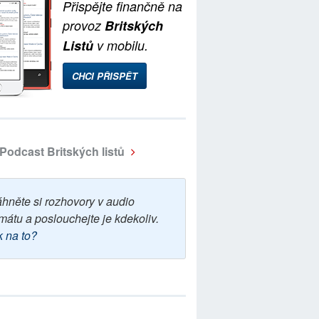
Přispějte finančně na
provoz
Britských
Listů
v mobilu.
CHCI PŘISPĚT
Podcast Britských listů
áhněte si rozhovory v audio
mátu a poslouchejte je kdekoliv.
k na to?