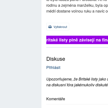
rodinu a zejména manželku, byla opr
médií dostane volnou ruku a navíc 
Vytisknout
Britské listy plně závisejí na 
Diskuse
Přihlásit
Upozorňujeme, že Britské listy jako 
na diskusní fóra jakémukoliv diskuté
Komentáře