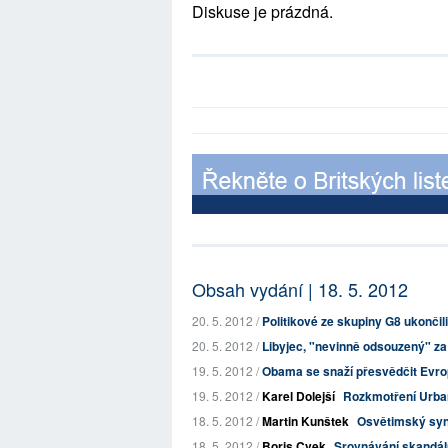
Diskuse je prázdná.
Obsah vydání | 18. 5. 2012
20. 5. 2012 /
Politikové ze skupiny G8 ukončil
20. 5. 2012 /
Libyjec, "nevinně odsouzený" za 
19. 5. 2012 /
Obama se snaží přesvědčit Evrop
19. 5. 2012 /
Karel Dolejší
Rozkmotření Urban
18. 5. 2012 /
Martin Kunštek
Osvětimský sy
18. 5. 2012 /
Boris Cvek
Srovnávání skandál