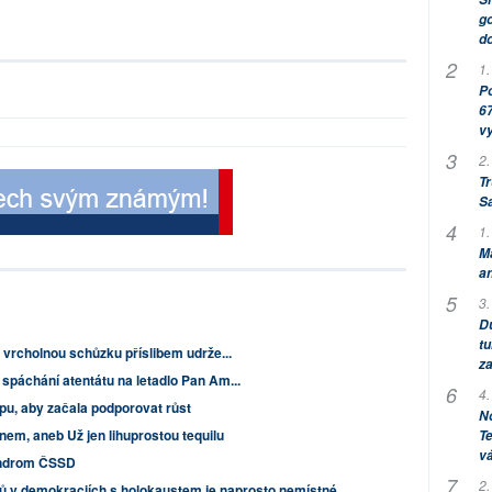
go
do
1.
Po
67
v
2.
Tr
S
1.
M
an
3.
Dů
tu
i vrcholnou schůzku příslibem udrže...
za
spáchání atentátu na letadlo Pan Am...
4.
u, aby začala podporovat růst
No
em, aneb Už jen lihuprostou tequilu
Te
vá
ndrom ČSSD
2.
ů v demokraciích s holokaustem je naprosto nemístné