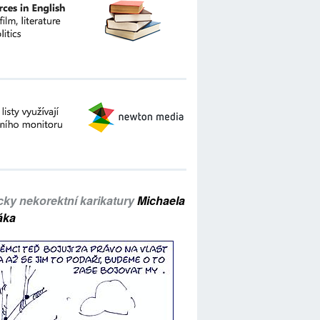
icky nekorektní karikatury
Michaela
áka