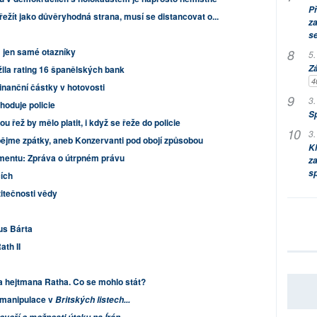
P
žít jako důvěryhodná strana, musí se distancovat o...
za
s
 jen samé otazníky
5.
Zá
ila rating 16 španělských bank
4
inanční částky v hotovosti
3.
hoduje policie
S
u řež by mělo platit, i když se řeže do policie
3.
ějme zpátky, aneb Konzervanti pod obojí způsobou
Kl
mentu: Zpráva o útrpném právu
za
s
cích
itečnosti vědy
us Bárta
ath II
a hejtmana Ratha. Co se mohlo stát?
a manipulace v
Britských listech...