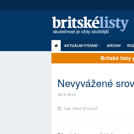
AKTUÁLNÍ VYDÁNÍ
ARCHIV
RO
Britské listy pl
Nevyvážené srov
18. 5. 2012
čas čtení 6 minut