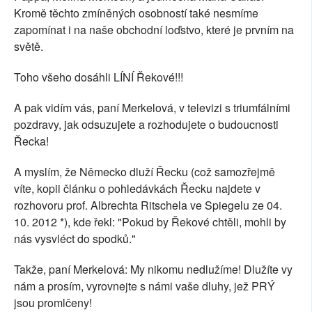
Kromě těchto zmíněných osobností také nesmíme
zapomínat i na naše obchodní loďstvo, které je prvním na
světě.
Toho všeho dosáhli LÍNÍ Řekové!!!
A pak vidím vás, paní Merkelová, v televizi s triumfálními
pozdravy, jak odsuzujete a rozhodujete o budoucnosti
Řecka!
A myslím, že Německo dluží Řecku (což samozřejmě
víte, kopii článku o pohledávkách Řecku najdete v
rozhovoru prof. Albrechta Ritschela ve Spiegelu ze 04.
10. 2012 *), kde řekl: "Pokud by Řekové chtěli, mohli by
nás vysvléct do spodků."
Takže, paní Merkelová: My nikomu nedlužíme! Dlužíte vy
nám a prosím, vyrovnejte s námi vaše dluhy, jež PRÝ
jsou promlčeny!