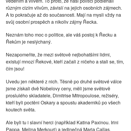
vedením a vlivem. To proto, že naši politici podléhali
různým cizím vlivům, závislí na jejich osobních zájmech.
A to pokračuje až do současnosti. Mají na mysli vždy na
svůj osobní prospěch a nikoliv zájmy Řecka.
Neznám toho moc o politice, ale váš postoj k Řecku a
Řekům je neslýchaný.
Nezapomeňte, že mezi světově nejbohatšími lidmi,
existují mnozí Řekové, kteří začali z ničeho a stali se, tím,
čím jsou!
Uvedu jen některé z nich. Těsně po druhé světové válce
jsme získali dvě Nobelovy ceny, měli jsme světově
proslulého skladatele, Dimitrise Mitropoulose, režiséry,
kteří byli poctěni Oskary a spoustu akademiků po všech
koutech světa.
Ale byli tu i slavní herci (například Katina Paxinou. Irini
Pappa, Melina Merkouri) a jedinečná Maria Callas.