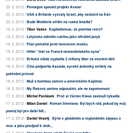
20. 2. 2012 /
Pentagon spouští projekt
Avatar
20. 2. 2012 /
USA a Británie vyzvaly Izrael, aby neútočil na Írán
20. 2. 2012 /
Bude Moldávie střílet na ruská letadla?
19. 2. 2012 /
Tibor Vaško
Kapitalismus: Je potřeba retro?
19. 2. 2012 /
Lotyšsko odmítlo ruštinu jako oficiální jazyk
19. 2. 2012 /
Půst pomáhá proti nemocem mozku
18. 2. 2012 /
Hitler "měl ve Francii nemanželského syna"
18. 2. 2012 /
Britská vláda vyplatila 2 miliony liber za věznění dětí
18. 2. 2012 /
Čína podpořila Assada, syrské jednotky střílely na
pohřební průvod
18. 2. 2012 /
Muž s bombou zatčen u amerického Kapitolu
18. 2. 2012 /
My Řekové umíme odpouštět, ale ne zapomenout
17. 2. 2012 /
Michal Pavlásek
Proč si Václav Klaus zaslouží tykadla
17. 2. 2012 /
Milan Daniel
Roman Smetana: Byl bych rád, pokud by můj
postoj byl pro další lidi...
17. 2. 2012 /
Daniel Veselý
Sýrie v globálním a regionálním zápasu o
moc a jako předpolí k útok...
17. 2. 2012 /