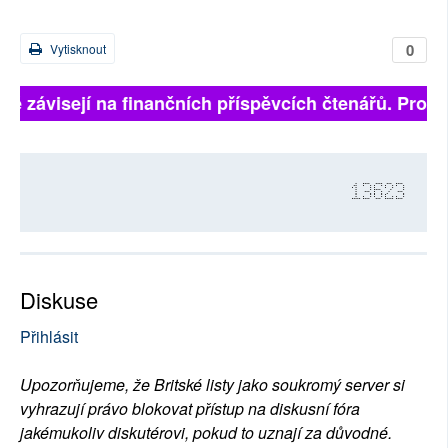
0
Vytisknout
lně závisejí na finančních příspěvcích čtenářů. Prosím
13623
Diskuse
Přihlásit
Upozorňujeme, že Britské listy jako soukromý server si
vyhrazují právo blokovat přístup na diskusní fóra
jakémukoliv diskutérovi, pokud to uznají za důvodné.