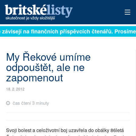
 závisejí na finančních příspěvcích čtenářů. Prosíme,
PŘIHLÁSIT
AKTUÁLNÍ VYDÁNÍ
My Řekové umíme
ARCHIV
odpouštět, ale ne
zapomenout
ROZHOVORY
TÉMATA
18. 2. 2012
NEJČTENĚJŠÍ ZA 7 DNÍ
čas čtení 3 minuty
AUTOŘI
PŘÍSPĚVKY NA PROVOZ
Svoji bolest a celoživotní boj uzavřela do obálky 86letá