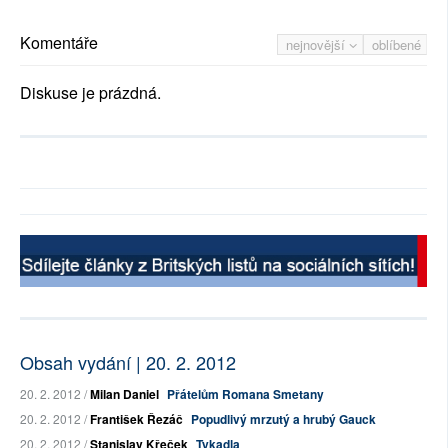
Komentáře
nejnovější
oblíbené
Diskuse je prázdná.
Obsah vydání | 20. 2. 2012
20. 2. 2012 /
Milan Daniel
Přátelům Romana Smetany
20. 2. 2012 /
František Řezáč
Popudlivý mrzutý a hrubý Gauck
20. 2. 2012 /
Stanislav Křeček
Tykadla