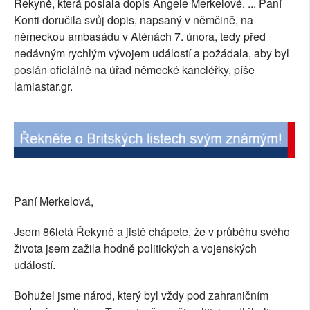
Řekyně, která poslala dopis Angele Merkelové. ... Paní
SOCIÁLNÍ SÍTĚ
Konti doručila svůj dopis, napsaný v němčině, na
německou ambasádu v Aténách 7. února, tedy před
RUBRIKY
nedávným rychlým vývojem událostí a požádala, aby byl
poslán oficiálně na úřad německé kancléřky, píše
PLNÁ VERZE STRÁNEK
lamiastar.gr.
Paní Merkelová,
Jsem 86letá Řekyně a jistě chápete, že v průběhu svého
života jsem zažila hodně politických a vojenských
událostí.
Bohužel jsme národ, který byl vždy pod zahraničním