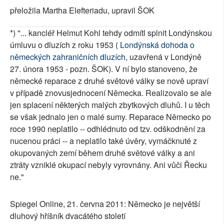
přeložila Martha Elefteriadu, upravil ŠOK
*) "... kancléř Helmut Kohl tehdy odmítl splnit Londýnskou
úmluvu o dluzích z roku 1953 (
Londýnská dohoda o
německých zahraničních dluzích
, uzavřená v Londýně
27. února 1953 - pozn. ŠOK). V ní bylo stanoveno, že
německé reparace z druhé světové války se nově upraví
v případě znovusjednocení Německa. Realizovalo se ale
jen splacení některých malých zbytkových dluhů. I u těch
se však jednalo jen o malé sumy. Reparace Německo po
roce 1990 neplatilo -- odhlédnuto od tzv. odškodnění za
nucenou práci -- a neplatilo také úvěry, vymáčknuté z
okupovaných zemí během druhé světové války a ani
ztráty vzniklé okupací nebyly vyrovnány. Ani vůči Řecku
ne."
Spiegel Online, 21. června 2011: Německo je největší
dluhový hříšník dvacátého století