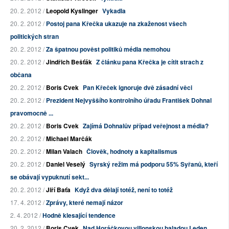
20. 2. 2012 /
Leopold Kyslinger
Vykadla
20. 2. 2012 /
Postoj pana Křečka ukazuje na zkaženost všech
politických stran
20. 2. 2012 /
Za špatnou pověst politiků média nemohou
20. 2. 2012 /
Jindřich Bešťák
Z článku pana Křečka je cítit strach z
občana
20. 2. 2012 /
Boris Cvek
Pan Křeček ignoruje dvě zásadní věci
20. 2. 2012 /
Prezident Nejvyššího kontrolního úřadu František Dohnal
pravomocně ...
20. 2. 2012 /
Boris Cvek
Zajímá Dohnalův případ veřejnost a média?
20. 2. 2012 /
Michael Marčák
20. 2. 2012 /
Milan Valach
Člověk, hodnoty a kapitalismus
20. 2. 2012 /
Daniel Veselý
Syrský režim má podporu 55% Syřanů, kteří
se obávají vypuknutí sekt...
20. 2. 2012 /
Jiří Baťa
Když dva dělají totéž, není to totéž
17. 4. 2012 /
Zprávy, které nemají názor
2. 4. 2012 /
Hodně klesající tendence
20. 2. 2012 /
Boris Cvek
Nad Horáčkovou villonskou baladou Leden