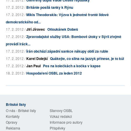
Otevřený dopis vládě České republiky
17. 2. 2012 /
Británie posílá tanky k Rýnu
17. 2. 2012 /
Mikis Theodorakis: Výzva k jednotné frontě lidově
demokratického od...
17. 2. 2012 /
Jiří Jírovec
Otloukánek Dobeš
17. 2. 2012 /
Zpravodajské služby USA: Bombové útoky v Sýrii zřejmě
provádí iráck...
17. 2. 2012 /
Írán obchází západní sankce nákupy obilí za ruble
17. 2. 2012 /
Karel Dolejší
Quákejte, co slina na jazzyk přinese, je to kůl
17. 2. 2012 /
Jan Paul
Pes na kolečkách a kočka v kapse
18. 2. 2012 /
Hospodaření OSBL za leden 2012
Britské listy
O nás - Britské listy
Stanovy OSBL
Kontakty
Vzkaz redakci
Opravy
Informace pro autory
Reklama
Příspěvky