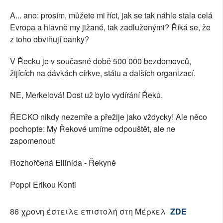
A... ano: prosím, můžete mi říct, jak se tak náhle stala celá
Evropa a hlavně my jižané, tak zadluženými? Říká se, že
z toho obviňují banky?
V Řecku je v současné době 500 000 bezdomovců,
žijících na dávkách církve, státu a dalších organizací.
NE, Merkelová! Dost už bylo vydírání Řeků.
ŘECKO nikdy nezemře a přežije jako vždycky! Ale něco
pochopte: My Řekové umíme odpouštět, ale ne
zapomenout!
Rozhořčená Ellinida - Řekyně
Poppi Erikou Konti
86 χρονη έστειλε επιστολή στη Μέρκελ
ZDE