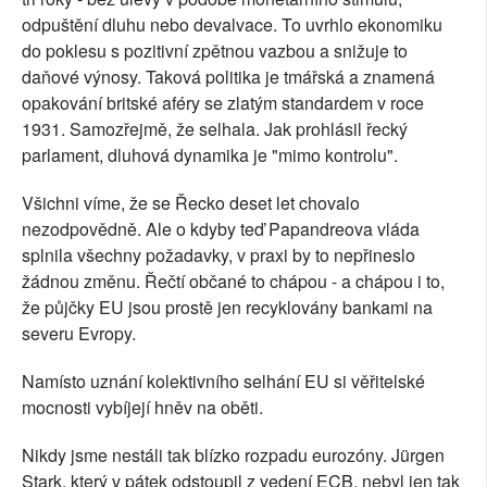
odpuštění dluhu nebo devalvace. To uvrhlo ekonomiku
do poklesu s pozitivní zpětnou vazbou a snižuje to
daňové výnosy. Taková politika je tmářská a znamená
opakování britské aféry se zlatým standardem v roce
1931. Samozřejmě, že selhala. Jak prohlásil řecký
parlament, dluhová dynamika je "mimo kontrolu".
Všichni víme, že se Řecko deset let chovalo
nezodpovědně. Ale o kdyby teď Papandreova vláda
splnila všechny požadavky, v praxi by to nepřineslo
žádnou změnu. Řečtí občané to chápou - a chápou i to,
že půjčky EU jsou prostě jen recyklovány bankami na
severu Evropy.
Namísto uznání kolektivního selhání EU si věřitelské
mocnosti vybíjejí hněv na oběti.
Nikdy jsme nestáli tak blízko rozpadu eurozóny. Jürgen
Stark, který v pátek odstoupil z vedení ECB, nebyl jen tak