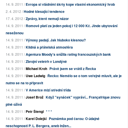
14. 9. 2011 /
Evropa si vládními škrty kope vlastní ekonomický hrob
2. 4. 2012 /
Hodně klesající tendence
17. 4. 2012 /
Zprávy, které nemají názor
14. 9. 2011 /
Romové platí za jeden pokoj i 12 000 Kč. Jinde ubytování
neseženou
14. 9. 2011 /
Výnosy padají. Jak hluboko klesnou?
14. 9. 2011 /
Klidná a přátelská atmosféra
14. 9. 2011 /
Agentura Moody's snížila rating francouzských bank
14. 9. 2011 /
Zbrojní veletrh v Londýně
14. 9. 2011 /
Michael Kroh
Právě jsem se vrátil z Řecka
14. 9. 2011 /
Uwe Ladwig
Řecko: Nemělo se o tom veřejně mluvit, ale je
nutno se na to připravit
14. 9. 2011 /
V Americe mizí střední třída
14. 9. 2011 /
Josef Brož
Když "synáček" vypráví... Françafrique znovu
plně ožívá
14. 9. 2011 /
Petr Štengl
* * *
14. 9. 2011 /
Karel Dolejší
Poznámka pod čarou: O údajné
neschopnosti P. L. Bergera, aneb Inžen...