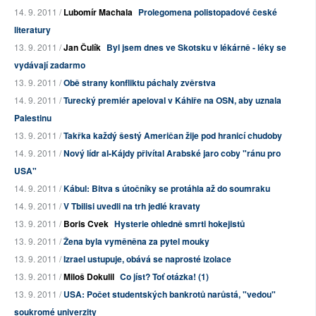
14. 9. 2011 /
Lubomír Machala
Prolegomena polistopadové české
literatury
13. 9. 2011 /
Jan Čulík
Byl jsem dnes ve Skotsku v lékárně - léky se
vydávají zadarmo
13. 9. 2011 /
Obě strany konfliktu páchaly zvěrstva
14. 9. 2011 /
Turecký premiér apeloval v Káhiře na OSN, aby uznala
Palestinu
13. 9. 2011 /
Takřka každý šestý Američan žije pod hranicí chudoby
14. 9. 2011 /
Nový lídr al-Kájdy přivítal Arabské jaro coby "ránu pro
USA"
14. 9. 2011 /
Kábul: Bitva s útočníky se protáhla až do soumraku
14. 9. 2011 /
V Tbilisi uvedli na trh jedlé kravaty
13. 9. 2011 /
Boris Cvek
Hysterie ohledně smrti hokejistů
13. 9. 2011 /
Žena byla vyměněna za pytel mouky
13. 9. 2011 /
Izrael ustupuje, obává se naprosté izolace
13. 9. 2011 /
Miloš Dokulil
Co jíst? Toť otázka! (1)
13. 9. 2011 /
USA: Počet studentských bankrotů narůstá, "vedou"
soukromé univerzity