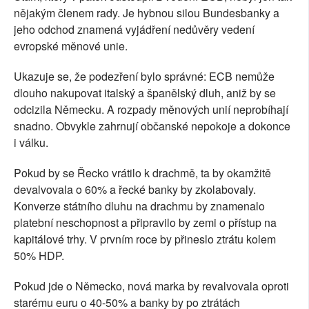
nějakým členem rady. Je hybnou silou Bundesbanky a
jeho odchod znamená vyjádření nedůvěry vedení
evropské měnové unie.
Ukazuje se, že podezření bylo správné: ECB nemůže
dlouho nakupovat italský a španělský dluh, aniž by se
odcizila Německu. A rozpady měnových unií neprobíhají
snadno. Obvykle zahrnují občanské nepokoje a dokonce
i válku.
Pokud by se Řecko vrátilo k drachmě, ta by okamžitě
devalvovala o 60% a řecké banky by zkolabovaly.
Konverze státního dluhu na drachmu by znamenalo
platební neschopnost a připravilo by zemi o přístup na
kapitálové trhy. V prvním roce by přineslo ztrátu kolem
50% HDP.
Pokud jde o Německo, nová marka by revalvovala oproti
starému euru o 40-50% a banky by po ztrátách