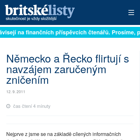
ávisejí na finančních příspěvcích čtenářů. Prosíme, př
PŘIHLÁSIT
AKTUÁLNÍ VYDÁNÍ
Německo a Řecko flirtují s
ARCHIV
navzájem zaručeným
zničením
ROZHOVORY
TÉMATA
12. 9. 2011
NEJČTENĚJŠÍ ZA 7 DNÍ
čas čtení 4 minuty
AUTOŘI
PŘÍSPĚVKY NA PROVOZ
Nejprve z jsme se na základě cílených informačních