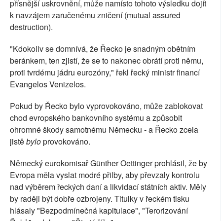
přísnější uskrovnění, může namísto tohoto výsledku dojít
k navzájem zaručenému zničení (mutual assured
destruction).
"Kdokoliv se domnívá, že Řecko je snadným obětním
beránkem, ten zjistí, že se to nakonec obrátí proti němu,
proti tvrdému jádru eurozóny," řekl řecký ministr financí
Evangelos Venizelos.
Pokud by Řecko bylo vyprovokováno, může zablokovat
chod evropského bankovního systému a způsobit
ohromné škody samotnému Německu - a Řecko zcela
jistě
bylo
provokováno.
Německý eurokomisař Günther Oettinger prohlásil, že by
Evropa měla vyslat modré přilby, aby převzaly kontrolu
nad výběrem řeckých daní a likvidací státních aktiv. Měly
by raději být dobře ozbrojeny. Titulky v řeckém tisku
hlásaly "Bezpodmínečná kapitulace", "Terorizování