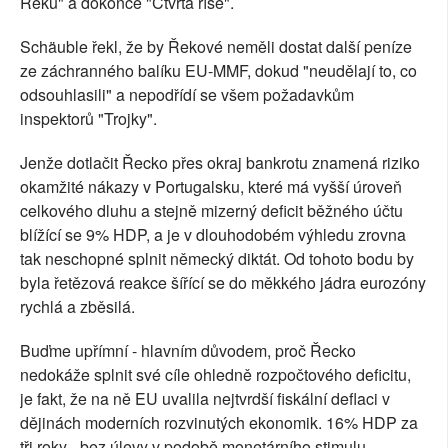
Řeků" a dokonce "Čtvrtá říše".
Schäuble řekl, že by Řekové neměli dostat další peníze
ze záchranného balíku EU-MMF, dokud "neudělají to, co
odsouhlasili" a nepodřídí se všem požadavkům
inspektorů "Trojky".
Jenže dotlačit Řecko přes okraj bankrotu znamená riziko
okamžité nákazy v Portugalsku, které má vyšší úroveň
celkového dluhu a stejně mizerný deficit běžného účtu
blížící se 9% HDP, a je v dlouhodobém výhledu zrovna
tak neschopné splnit německý diktát. Od tohoto bodu by
byla řetězová reakce šířící se do měkkého jádra eurozóny
rychlá a zběsilá.
Buďme upřímní - hlavním důvodem, proč Řecko
nedokáže splnit své cíle ohledně rozpočtového deficitu,
je fakt, že na ně EU uvalila nejtvrdší fiskální deflaci v
dějinách moderních rozvinutých ekonomik. 16% HDP za
tři roky - bez úlevy v podobě monetárního stimulu,