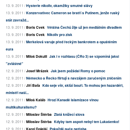
13. 9. 2011 /
Hysterie nikoliv, okamžiky smutné slávy
13. 9. 2011 /
Konzervativec Cameron se bratří s Putinem, jenže ruský
stát zavražd...
13. 9. 2011 /
Boris Cvek
Většina Čechů žije už jen mediálním divadlem
13. 9. 2011 /
Boris Cvek
Nikoliv pro zisk
13. 9. 2011 /
Merkelová varuje před řeckým bankrotem a opuštěním
eura
13. 9. 2011 /
Miloš Dokulil
Jak i v rozhlasu (ČRo 3) se vzpomíná jaksi
"zvláštně"
12. 9. 2011 /
Josef Mrázek
Jak jsem požádal Romy o pomoc
12. 9. 2011 /
Německo a Řecko flirtují s navzájem zaručeným zničením
12. 9. 2011 /
Jiří Baťa
Kdo seje vítr, sklízí bouři. To mohou jen hazardéři,
ministři naší...
12. 9. 2011 /
Miloš Kaláb
Hrozí Kanadě islamizace vinou
multikulturalismu?
12. 9. 2011 /
Miloslav Štěrba
Zlatá knížecí slova
12. 9. 2011 /
Miloslav Štěrba
Kdyby tam aspoň nebyl ten Lukašenko!
12. 9. 2011 /
Karel Dolejší
Pokaždé puče netřeba