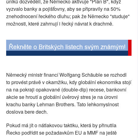
úniků dozvěděli, že Německo aktivuje "Plán B", když
SOCIÁLNÍ SÍTĚ
vyzvalo banky a pojišťovny, aby se připravily na 50%
znehodnocení řeckého dluhu; pak že Německo "studuje"
RUBRIKY
možnosti, které zahrnují i řecký návrat k drachmě.
PLNÁ VERZE STRÁNEK
Německý ministr financí Wolfgang Schäuble se rozhodl
to provést právě v okamžiku, kdy globální ekonomika stojí
na na pokraji opakované (double-dip) recese, bankovní
akcie se hroutí a globální úvěrový stres je na úrovni
krachu banky Lehman Brothers. Tato lehkomyslnost
doslova bere dech.
Pokud má jít o nátlakovou taktiku, která by přinutila
Řecko podřídit se požadavkům EU a MMF na ještě