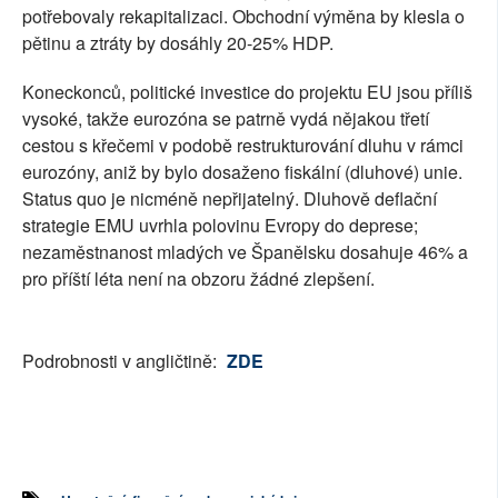
potřebovaly rekapitalizaci. Obchodní výměna by klesla o
pětinu a ztráty by dosáhly 20-25% HDP.
Koneckonců, politické investice do projektu EU jsou příliš
vysoké, takže eurozóna se patrně vydá nějakou třetí
cestou s křečemi v podobě restrukturování dluhu v rámci
eurozóny, aniž by bylo dosaženo fiskální (dluhové) unie.
Status quo je nicméně nepřijatelný. Dluhově deflační
strategie EMU uvrhla polovinu Evropy do deprese;
nezaměstnanost mladých ve Španělsku dosahuje 46% a
pro příští léta není na obzoru žádné zlepšení.
Podrobnosti v angličtině:
ZDE