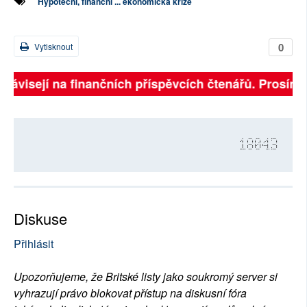
Hypoteční, finanční ... ekonomická krize
0
Vytisknout
 závisejí na finančních příspěvcích čtenářů. Prosíme, 
18043
Diskuse
Přihlásit
Upozorňujeme, že Britské listy jako soukromý server si
vyhrazují právo blokovat přístup na diskusní fóra