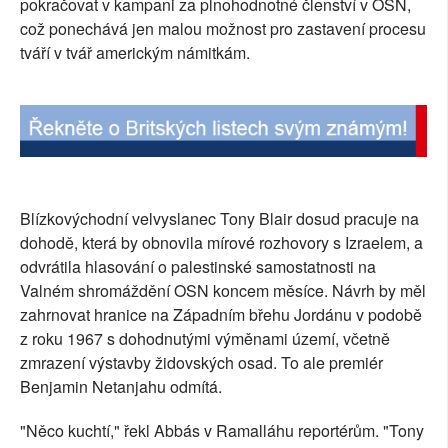
pokračovat v kampani za plnohodnotné členství v OSN,
SOCIÁLNÍ SÍTĚ
což ponechává jen malou možnost pro zastavení procesu
tváří v tvář americkým námitkám.
RUBRIKY
PLNÁ VERZE STRÁNEK
Blízkovýchodní velvyslanec Tony Blair dosud pracuje na
dohodě, která by obnovila mírové rozhovory s Izraelem, a
odvrátila hlasování o palestinské samostatnosti na
Valném shromáždění OSN koncem měsíce. Návrh by měl
zahrnovat hranice na Západním břehu Jordánu v podobě
z roku 1967 s dohodnutými výměnami území, včetně
zmrazení výstavby židovských osad. To ale premiér
Benjamin Netanjahu odmítá.
"Něco kuchtí," řekl Abbás v Ramalláhu reportérům. "Tony