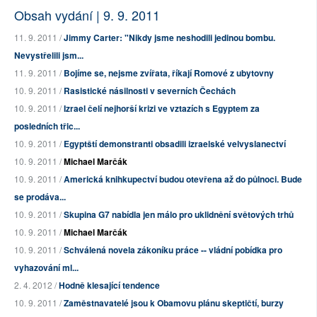
Obsah vydání | 9. 9. 2011
11. 9. 2011 /
Jimmy Carter: "Nikdy jsme neshodili jedinou bombu.
Nevystřelili jsm...
11. 9. 2011 /
Bojíme se, nejsme zvířata, říkají Romové z ubytovny
10. 9. 2011 /
Rasistické násilnosti v severních Čechách
10. 9. 2011 /
Izrael čelí nejhorší krizi ve vztazích s Egyptem za
posledních třic...
10. 9. 2011 /
Egyptští demonstranti obsadili izraelské velvyslanectví
10. 9. 2011 /
Michael Marčák
10. 9. 2011 /
Americká knihkupectví budou otevřena až do půlnoci. Bude
se prodáva...
10. 9. 2011 /
Skupina G7 nabídla jen málo pro uklidnění světových trhů
10. 9. 2011 /
Michael Marčák
10. 9. 2011 /
Schválená novela zákoníku práce -- vládní pobídka pro
vyhazování ml...
2. 4. 2012 /
Hodně klesající tendence
10. 9. 2011 /
Zaměstnavatelé jsou k Obamovu plánu skeptičtí, burzy