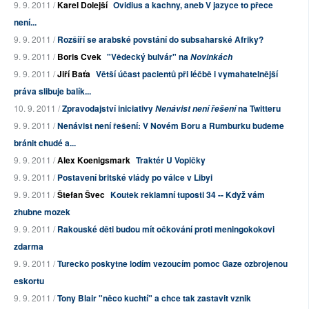
9. 9. 2011 /
Karel Dolejší
Ovidius a kachny, aneb V jazyce to přece
není...
9. 9. 2011 /
Rozšíří se arabské povstání do subsaharské Afriky?
9. 9. 2011 /
Boris Cvek
"Vědecký bulvár" na
Novinkách
9. 9. 2011 /
Jiří Baťa
Větší účast pacientů při léčbě i vymahatelnější
práva slibuje balík...
10. 9. 2011 /
Zpravodajství iniciativy
na Twitteru
Nenávist není řešení
9. 9. 2011 /
Nenávist není řešení: V Novém Boru a Rumburku budeme
bránit chudé a...
9. 9. 2011 /
Alex Koenigsmark
Traktér U Vopičky
9. 9. 2011 /
Postavení britské vlády po válce v Libyi
9. 9. 2011 /
Štefan Švec
Koutek reklamní tuposti 34 -- Když vám
zhubne mozek
9. 9. 2011 /
Rakouské děti budou mít očkování proti meningokokovi
zdarma
9. 9. 2011 /
Turecko poskytne lodím vezoucím pomoc Gaze ozbrojenou
eskortu
9. 9. 2011 /
Tony Blair "něco kuchtí" a chce tak zastavit vznik