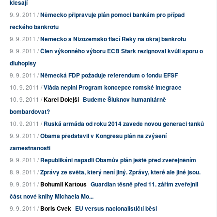
klesají
9. 9. 2011 /
Německo připravuje plán pomoci bankám pro případ
řeckého bankrotu
9. 9. 2011 /
Německo a Nizozemsko tlačí Řeky na okraj bankrotu
9. 9. 2011 /
Člen výkonného výboru ECB Stark rezignoval kvůli sporu o
dluhopisy
9. 9. 2011 /
Německá FDP požaduje referendum o fondu EFSF
10. 9. 2011 /
Vláda neplní Program koncepce romské integrace
10. 9. 2011 /
Karel Dolejší
Budeme Šluknov humanitárně
bombardovat?
10. 9. 2011 /
Ruská armáda od roku 2014 zavede novou generaci tanků
9. 9. 2011 /
Obama představil v Kongresu plán na zvýšení
zaměstnanosti
9. 9. 2011 /
Republikáni napadli Obamův plán ještě před zveřejněním
8. 9. 2011 /
Zprávy ze světa, který není jiný. Zprávy, které ale jiné jsou.
9. 9. 2011 /
Bohumil Kartous
Guardian těsně před 11. zářím zveřejnil
část nové knihy Michaela Mo...
9. 9. 2011 /
Boris Cvek
EU versus nacionalističtí běsi