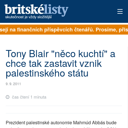
sejí na finančních příspěvcích čtenářů. Prosíme, přis
PŘIHLÁSIT
AKTUÁLNÍ VYDÁNÍ
Tony Blair "něco kuchtí" a
ARCHIV
chce tak zastavit vznik
palestinského státu
ROZHOVORY
TÉMATA
9. 9. 2011
NEJČTENĚJŠÍ ZA 7 DNÍ
čas čtení 1 minuta
AUTOŘI
PŘÍSPĚVKY NA PROVOZ
Prezident palestinské autonomie Mahmúd Abbás bude