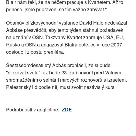
Blair nám řekl, že na něčem pracuje s Kvartetem. Až to
přinese, jsme připraveni se tím vážně zabývat."
Obamův blízkovýchodní vyslanec David Hale nedokázal
Abbáse přesvědčit, aby tento týden stáhnul požadavek
na uznání v OSN. Takzvaný Kvartet zahrnuje USA, EU,
Rusko a OSN a angažoval Blaira poté, co v roce 2007
odstoupil z postu premiéra.
Šestasedmdesátiletý Abbás prohlásil, že si bude
"stěžovat světu", až bude 23. září hovořit před Valným
shromážděním o selhání mírových rozhovorů s Izraelem.
Palestinský lid podle něj musí zvolit nezávislý kurs.
Podrobnosti v angličtině:
ZDE