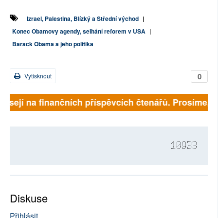
Izrael, Palestina, Blízký a Střední východ
|
Konec Obamovy agendy, selhání reforem v USA
|
Barack Obama a jeho politika
0
Vytisknout
ávisejí na finančních příspěvcích čtenářů. Prosíme, př
10933
Diskuse
Přihlásit