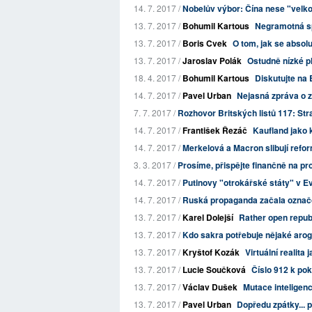
14. 7. 2017 /
Nobelův výbor: Čína nese "velko
13. 7. 2017 /
Bohumil Kartous
Negramotná sp
13. 7. 2017 /
Boris Cvek
O tom, jak se absolut
13. 7. 2017 /
Jaroslav Polák
Ostudně nízké p
18. 4. 2017 /
Bohumil Kartous
Diskutujte na 
14. 7. 2017 /
Pavel Urban
Nejasná zpráva o 
7. 7. 2017 /
Rozhovor Britských listů 117: Str
14. 7. 2017 /
František Řezáč
Kaufland jako
14. 7. 2017 /
Merkelová a Macron slibují refo
3. 3. 2017 /
Prosíme, přispějte finančně na p
14. 7. 2017 /
Putinovy "otrokářské státy" v E
14. 7. 2017 /
Ruská propaganda začala označo
13. 7. 2017 /
Karel Dolejší
Rather open republ
13. 7. 2017 /
Kdo sakra potřebuje nějaké aroga
13. 7. 2017 /
Kryštof Kozák
Virtuální realita 
13. 7. 2017 /
Lucie Součková
Číslo 912 k pok
13. 7. 2017 /
Václav Dušek
Mutace inteligen
13. 7. 2017 /
Pavel Urban
Dopředu zpátky... 