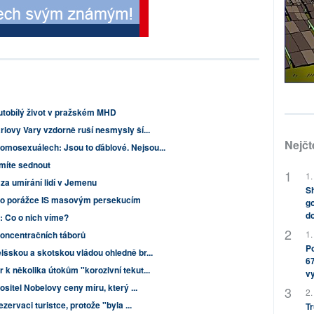
utobílý život v pražském MHD
rlovy Vary vzdorně ruší nesmysly ší...
Nejčt
omosexuálech: Jsou to ďáblové. Nejsou...
smíte sednout
1.
za umírání lidí v Jemenu
Sh
í po porážce IS masovým persekucím
go
do
é: Co o nich víme?
1.
koncentračních táborů
Po
lšskou a skotskou vládou ohledně br...
67
 k několika útokům "korozivní tekut...
v
ositel Nobelovy ceny míru, který ...
2.
ezervaci turistce, protože "byla ...
Tr