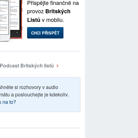
Přispějte finančně na
provoz
Britských
v mobilu.
Listů
CHCI PŘISPĚT
Podcast Britských listů
áhněte si rozhovory v audio
mátu a poslouchejte je kdekoliv.
k na to?