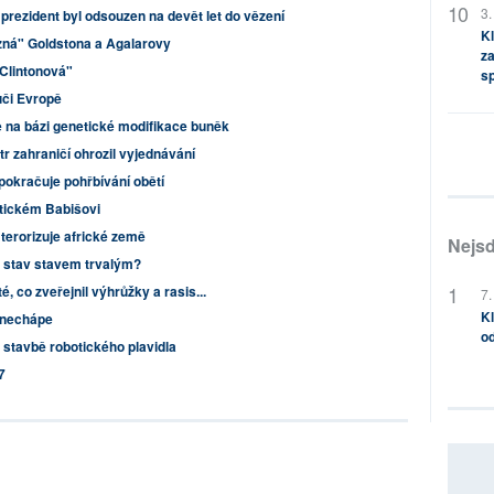
3.
 prezident byl odsouzen na devět let do vězení
Kl
zná" Goldstona a Agalarovy
za
 Clintonová"
s
ůči Evropě
 na bázi genetické modifikace buněk
tr zahraničí ohrozil vyjednávání
pokračuje pohřbívání obětí
itickém Babišovi
terorizuje africké země
Nejsd
 stav stavem trvalým?
té, co zveřejnil výhrůžky a rasis...
7.
Kl
e nechápe
od
 stavbě robotického plavidla
7