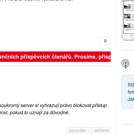
0
finančních příspěvcích čtenářů. Prosíme, přispějte. ➥
St
for
Ja
soukromý server si vyhrazují právo blokovat přístup
rovi, pokud to uznají za důvodné.
nejnovější
oblíbené