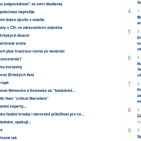
S
u zodpovědnost" za smrt disidenta
1.
olečnost nepřežije
M
ní dobro zjevilo v nutelle
an
laty v ČR, ve zdravotnictví zejména
3.
Britských listech
Dů
tu
záchraně světa
za
ach plus frustrace rovná se nenávist
4.
 koncentrák?
No
rmu eurozóny
Te
rovoz
vá
Britských listů
vropě
2.
P
vat Německo a Estonsko za "fašistické...
za
ic than “critical liberalism”
s
ntní experty...
5.
jako fatální hrozba i obrovská příležitost pro če...
Zá
4
ladnám, opakuji...
ce
3.
S
přesně tak