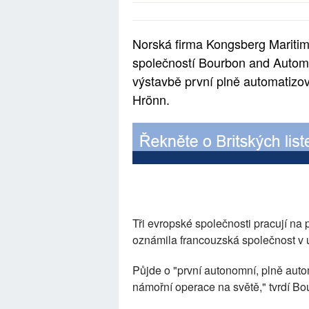
Norská firma Kongsberg Maritim
společností Bourbon and Automa
výstavbě první plně automatizo
Hrönn.
Tři evropské společnosti pracují na 
oznámila francouzská společnost v ú
Půjde o "první autonomní, plně auto
námořní operace na světě," tvrdí Bo