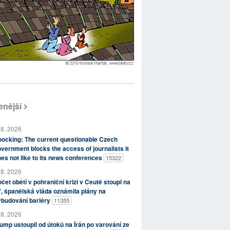
enější
 8. 2026
ocking: The current questionable Czech
vernment blocks the access of journalists it
es not like to its news conferences
15322
 8. 2026
čet obětí v pohraniční krizi v Ceutě stoupl na
, španělská vláda oznámila plány na
ybudování bariéry
11355
 8. 2026
ump ustoupil od útoků na Írán po varování ze