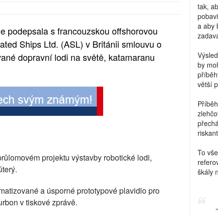
tak, a
pobavi
a aby 
e podepsala s francouzskou offshorovou
zadava
ted Ships Ltd. (ASL) v Británii smlouvu o
Výsled
vané dopravní lodi na světě, katamaranu
by moh
příběh
větší 
Příběh
zlehčo
přechá
riskant
To vše
průlomovém projektu výstavby robotické lodi,
refero
terý.
škály 
matizované a úsporné prototypové plavidlo pro
urbon v tiskové zprávě.