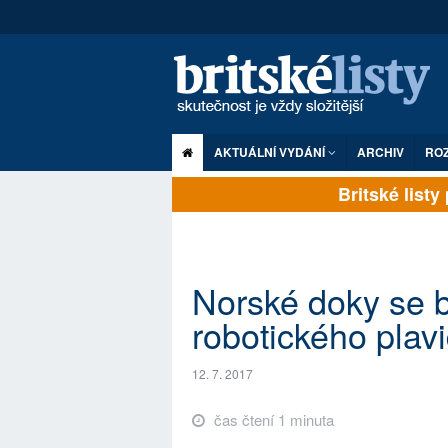
AKTUÁLNÍ VYDÁNÍ
ARCHIV
RO
Britské listy p
Norské doky se b
robotického plavi
12. 7. 2017
čas čtení 1 minuta