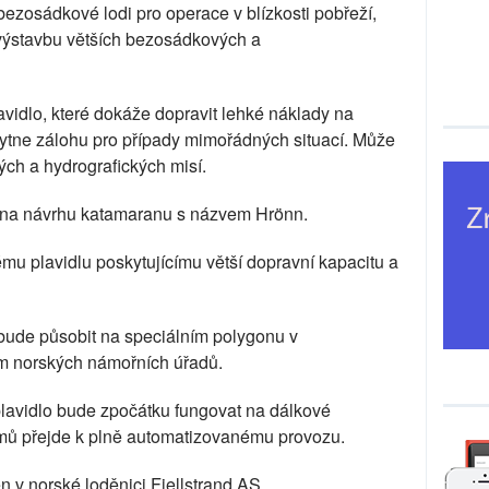
ezosádkové lodi pro operace v blízkosti pobřeží,
o výstavbu větších bezosádkových a
avidlo, které dokáže dopravit lehké náklady na
kytne zálohu pro případy mimořádných situací. Může
ých a hydrografických misí.
 na návrhu katamaranu s názvem Hrönn.
mu plavidlu poskytujícímu větší dopravní kapacitu a
bude působit na speciálním polygonu v
m norských námořních úřadů.
lavidlo bude zpočátku fungovat na dálkové
ritmů přejde k plně automatizovanému provozu.
 v norské loděnici Fjellstrand AS.