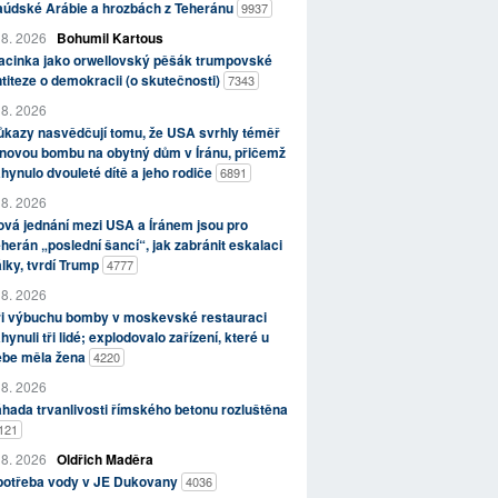
aúdské Arábie a hrozbách z Teheránu
9937
 8. 2026
Bohumil Kartous
acinka jako orwellovský pěšák trumpovské
titeze o demokracii (o skutečnosti)
7343
 8. 2026
kazy nasvědčují tomu, že USA svrhly téměř
novou bombu na obytný dům v Íránu, přičemž
hynulo dvouleté dítě a jeho rodiče
6891
 8. 2026
vá jednání mezi USA a Íránem jsou pro
herán „poslední šancí“, jak zabránit eskalaci
lky, tvrdí Trump
4777
 8. 2026
ři výbuchu bomby v moskevské restauraci
hynuli tři lidé; explodovalo zařízení, které u
ebe měla žena
4220
 8. 2026
hada trvanlivosti římského betonu rozluštěna
121
 8. 2026
Oldřich Maděra
potřeba vody v JE Dukovany
4036