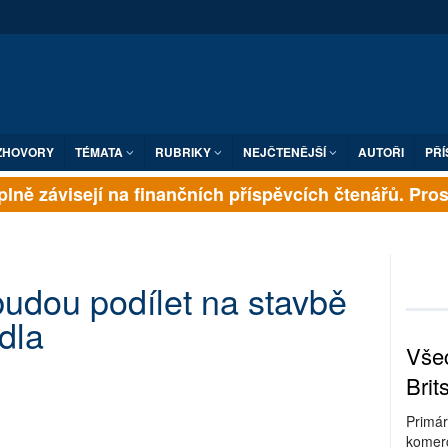
ZHOVORY
TÉMATA
RUBRIKY
NEJČTENĚJŠÍ
AUTOŘI
PŘÍ
lně závisejí na finančních příspěvcích čtenářů. Prosím
udou podílet na stavbě
dla
Všec
Brit
Primár
komerc