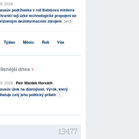
 8. 2026
ausův podržtaška v roli Babišova ministra
hraničí tají úzké technologické propojení se
přízněným dezinformačním zdrojem
3415
Týden
Měsíc
Rok
Vše
ílenější dnes
 8. 2026
Petr Waniek Horváth
ausův útok na důstojnost. Výrok, který
haluje celý jeho politický příběh
1
13477