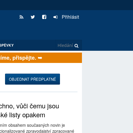
Přihlásit
SPĚVKY
e, přispějte. ➥
OBJEDNAT PŘEDPLATNÉ
hno, vůči čemu jsou
ské listy opakem
ním obsahem současných novin je
ionalizované zpravodajství zpracované