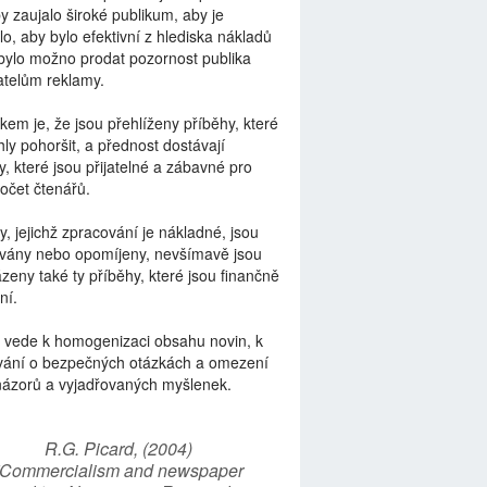
by zaujalo široké publikum, aby je
lo, aby bylo efektivní z hlediska nákladů
bylo možno prodat pozornost publika
telům reklamy.
kem je, že jsou přehlíženy příběhy, které
ly pohoršit, a přednost dostávají
y, které jsou přijatelné a zábavné pro
počet čtenářů.
y, jejichž zpracování je nákladné, jsou
vány nebo opomíjeny, nevšímavě jsou
zeny také ty příběhy, které jsou finančně
ní.
 vede k homogenizaci obsahu novin, k
vání o bezpečných otázkách a omezení
názorů a vyjadřovaných myšlenek.
R.G. Picard, (2004)
“Commercialism and newspaper