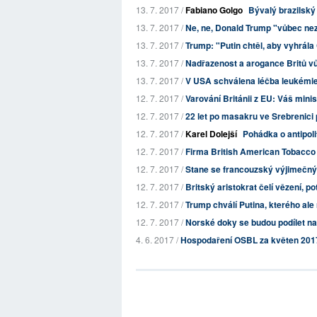
13. 7. 2017 /
Fabiano Golgo
Bývalý brazilský
13. 7. 2017 /
Ne, ne, Donald Trump "vůbec ne
13. 7. 2017 /
Trump: "Putin chtěl, aby vyhrála
13. 7. 2017 /
Nadřazenost a arogance Britů v
13. 7. 2017 /
V USA schválena léčba leukémie
12. 7. 2017 /
Varování Británii z EU: Váš minis
12. 7. 2017 /
22 let po masakru ve Srebrenici 
12. 7. 2017 /
Karel Dolejší
Pohádka o antipol
12. 7. 2017 /
Firma British American Tobacco 
12. 7. 2017 /
Stane se francouzský výjimečný
12. 7. 2017 /
Britský aristokrat čelí vězení, po
12. 7. 2017 /
Trump chválí Putina, kterého al
12. 7. 2017 /
Norské doky se budou podílet na
4. 6. 2017 /
Hospodaření OSBL za květen 201