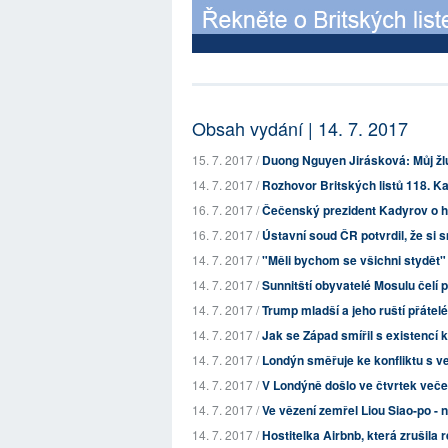
Obsah vydání | 14. 7. 2017
15. 7. 2017 /
Duong Nguyen Jirásková: Můj žl
14. 7. 2017 /
Rozhovor Britských listů 118. Ka
16. 7. 2017 /
Čečenský prezident Kadyrov o h
16. 7. 2017 /
Ústavní soud ČR potvrdil, že si 
14. 7. 2017 /
"Měli bychom se všichni stydět" 
14. 7. 2017 /
Sunnitští obyvatelé Mosulu čel
14. 7. 2017 /
Trump mladší a jeho ruští přátel
14. 7. 2017 /
Jak se Západ smířil s existencí 
14. 7. 2017 /
Londýn směřuje ke konfliktu s ve
14. 7. 2017 /
V Londýně došlo ve čtvrtek večer
14. 7. 2017 /
Ve vězení zemřel Liou Siao-po - n
14. 7. 2017 /
Hostitelka Airbnb, která zrušila r