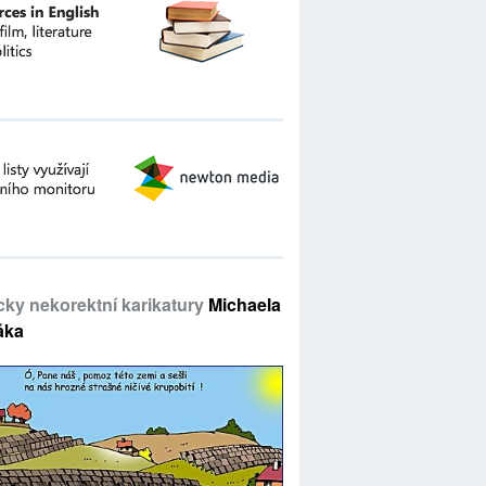
icky nekorektní karikatury
Michaela
áka