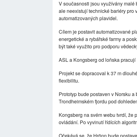
V současnosti jsou využívány malé b
ale neexistují technické bariéry pr
automatizovaných plavidel.
Cílem je postavit automatizované pl
energetické a rybářské farmy a pos
být také využito pro podporu vědeck
ASL a Kongsberg od loňska pracují
Projekt se dopracoval k 37 m dlouhé
flexibilitu.
Prototyp bude postaven v Norsku a 
Trondheimském fjordu pod dohlede
Kongsberg na svém webu tvrdí, že p
ovládání. Po vyvinutí řídících algo
Očekává se, že Hrönn bude postaven