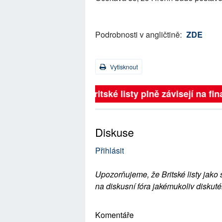
Podrobnosti v angličtině:
ZDE
Vytisknout
Britské listy plně závisejí na 
Diskuse
Přihlásit
Upozorňujeme, že Britské listy jako 
na diskusní fóra jakémukoliv diskuté
Komentáře