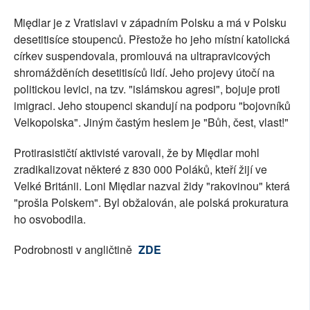
Międlar je z Vratislavi v západním Polsku a má v Polsku
desetitisíce stoupenců. Přestože ho jeho místní katolická
církev suspendovala, promlouvá na ultrapravicových
shromážděních desetitisíců lidí. Jeho projevy útočí na
politickou levici, na tzv. "islámskou agresi", bojuje proti
imigraci. Jeho stoupenci skandují na podporu "bojovníků
Velkopolska". Jiným častým heslem je "Bůh, čest, vlast!"
Protirasističtí aktivisté varovali, že by Międlar mohl
zradikalizovat některé z 830 000 Poláků, kteří žijí ve
Velké Británii. Loni Międlar nazval židy "rakovinou" která
"prošla Polskem". Byl obžalován, ale polská prokuratura
ho osvobodila.
Podrobnosti v angličtině
ZDE