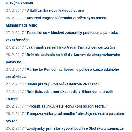
ruských kontakt...
27. 2. 2017 /
V Itálii vzniká nová levicová strana
25. 2. 2017 /
Američtí imigrační úředníci zadrželi syna boxera
Muhammada Aliho
27. 2. 2017 /
Tisíce lidí se v Moskvě zúčastnily pochodu na památku
zavražděného ...
27. 2. 2017 /
Jak íránští režiséři jako Ašgar Farhadi čelí cenzorům
25. 2. 2017 /
Británie zadržela na letišti v Stanstedu ultrapravicového
polského ...
27. 2. 2017 /
Marine Le Pen odmítá hovořit s policií o kauze údajného
zneužití ev...
27. 2. 2017 /
Snaha předejít volební katastrofě ve Francii
27. 2. 2017 /
Není jisté, zda americká média v Bílém domě přežijí
Trumpa
25. 2. 2017 /
"Prosím, tatínku, ještě jednu konspirační teorii..."
25. 2. 2017 /
Trumpova válka proti médiím "ohrožuje novináře po celém
světě"
25. 2. 2017 /
Londýnský primátor vyvolal bouři ve Skotsku tvrzením, že