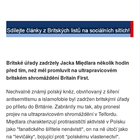
SOCIÁLNÍ SÍTĚ
RUBRIKY
PLNÁ VERZE STRÁNEK
Britské úřady zadržely Jacka Międlara několik hodin
před tím, než měl promluvit na ultrapravicovém
britském shromáždění Britain First.
Nechvalně známý polský kněz, obviňovaný z šíření
antisemitismu a islamofobie byl zadržen britskými úřady
po příletu do Británie. Zabránily mu tak, aby pronesl
projev na ultrapravicovém shromáždění v Telfordu.
Międlara charakterizují protirasističtí aktivisté v Polsku
jako "fanatického šiřitele nenávisti", on na ně útočí jako
na "levičáky", bojující proti "polskému vlastenectví".