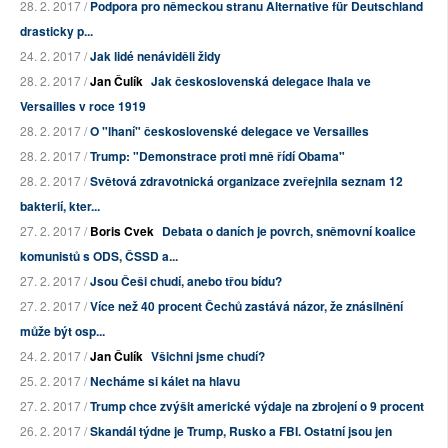
28. 2. 2017 /
Podpora pro německou stranu Alternative für Deutschland
drasticky p...
24. 2. 2017 /
Jak lidé nenáviděli židy
28. 2. 2017 /
Jan Čulík
Jak československá delegace lhala ve
Versailles v roce 1919
28. 2. 2017 /
O "lhaní" československé delegace ve Versailles
28. 2. 2017 /
Trump: "Demonstrace proti mně řídí Obama"
28. 2. 2017 /
Světová zdravotnická organizace zveřejnila seznam 12
bakterií, kter...
27. 2. 2017 /
Boris Cvek
Debata o daních je povrch, sněmovní koalice
komunistů s ODS, ČSSD a...
27. 2. 2017 /
Jsou Češi chudí, anebo třou bídu?
27. 2. 2017 /
Více než 40 procent Čechů zastává názor, že znásilnění
může být osp...
24. 2. 2017 /
Jan Čulík
Všichni jsme chudí?
25. 2. 2017 /
Necháme si kálet na hlavu
27. 2. 2017 /
Trump chce zvýšit americké výdaje na zbrojení o 9 procent
26. 2. 2017 /
Skandál týdne je Trump, Rusko a FBI. Ostatní jsou jen