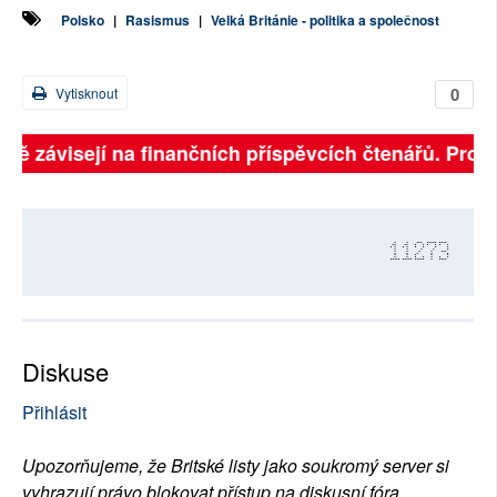
Polsko
|
Rasismus
|
Velká Británie - politika a společnost
0
Vytisknout
plně závisejí na finančních příspěvcích čtenářů. Prosí
11273
Diskuse
Přihlásit
Upozorňujeme, že Britské listy jako soukromý server si
vyhrazují právo blokovat přístup na diskusní fóra