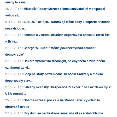
snahy to zam...
26. 2. 2017 /
Miliardář Robert Mercer cílenou individuální manipulací
voličů zli...
9. 11. 2016 /
JDE DO TUHÉHO. Nastávají těžké časy. Podpořte finančně
nezávislou n...
27. 2. 2017 /
Británie o víkendu brutálně deportovala babičku, která žila
v Britá...
27. 2. 2017 /
George W. Bush: "Média jsou nezbytnou součástí
demokracie"
27. 2. 2017 /
Oskara vyhrál film Moonlight, po chybném a zmateném
oznámení, že ví...
27. 2. 2017 /
Spojené státy bezdůvodně 10 hodin zadržely a málem
deportovaly slav...
27. 2. 2017 /
Falešný švédský "bezpečnostní expert" na Fox News byl v
USA trestně...
25. 2. 2017 /
Obama si zašel pro kafe na Manhattanu. Vyvolalo to
obrovské ovace
27. 2. 2017 /
Bílý dům se neohrabaně snaží uhasit skandál ohledně