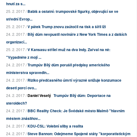
hnutí za s...
25. 2. 2017 /
Babiš a ostatní: trumpovské figurky, objevující se ve
střední Evrop...
25. 2. 2017 /
V pátek Trump znovu zaútočil na tisk a šířil lži
24. 2. 2017 /
Bílý dům nevpustil novináře z New York Times a z dalších
organizací...
25. 2. 2017 /
V Kansasu střílel muž na dva Indy. Zařval na ně:
"Vypadněte z mojí ...
24. 2. 2017 /
Trumpův Bílý dům porušil předpisy amerického
ministerstva spravedln...
24. 2. 2017 /
Riziko předčasného úmrtí výrazně snižuje konzumace
deseti porcí ovo...
24. 2. 2017 /
Daniel Veselý
Trumpův Bílý dům: Deportace na
steroidech?
24. 2. 2017 /
BBC Reality Check: Je Švédské město Malmö "hlavním
městem znásilňov...
24. 2. 2017 /
KDU-ČSL: Volební sliby a realita
24. 2. 2017 /
Steve Bannon: Odejmeme Spojené státy "korporatistickým