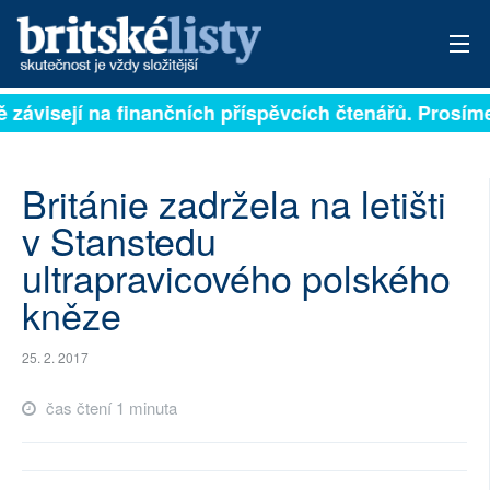
ě závisejí na finančních příspěvcích čtenářů. Prosíme,
PŘIHLÁSIT
AKTUÁLNÍ VYDÁNÍ
Británie zadržela na letišti
ARCHIV
v Stanstedu
ultrapravicového polského
ROZHOVORY
kněze
TÉMATA
25. 2. 2017
NEJČTENĚJŠÍ ZA 7 DNÍ
čas čtení 1 minuta
AUTOŘI
PŘÍSPĚVKY NA PROVOZ