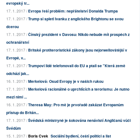
evropský tr...
17. 1. 2017 /
Evropa řeší problém: nepřátelství Donalda Trumpa
17. 1. 2017 /
Trump si spletl Ivanku z anglického Brightonu se svou
dcerou
17. 1. 2017 /
Čínský prezident v Davosu: Nikdo nebude mít prospěch z
ochranářství
17. 1. 2017 /
Britské protiteroristické zákony jsou nejorwellovštější v
Evropě, v...
17. 1. 2017 /
Trumpovi lidé telefonovali do EU a ptali se "Která země
odchází jak...
16. 1. 2017 /
Merkelová: Osud Evropy je v našich rukou
17. 1. 2017 /
Merkelová racionálně o uprchlících a terorismu: Je nutno
mezi nimi ...
16. 1. 2017 /
Theresa May: Pro mě je prvořadé zakázat Evropanům
přístup do Britán...
17. 1. 2017 /
Švédská ministryně je šokována nenávistí Angličanů vůči
Švédům
15. 1. 2017 /
Boris Cvek
Sociální bydlení, čeští politici a list