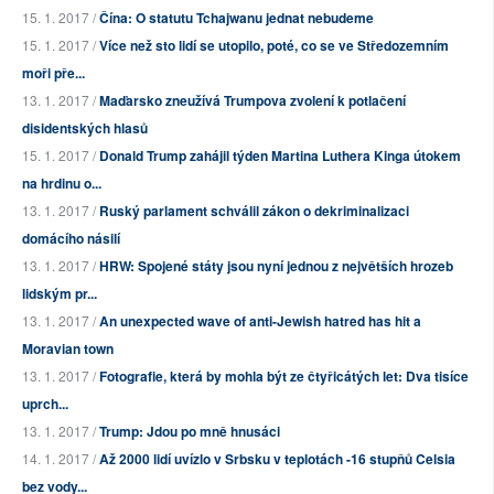
15. 1. 2017 /
Čína: O statutu Tchajwanu jednat nebudeme
15. 1. 2017 /
Více než sto lidí se utopilo, poté, co se ve Středozemním
moři pře...
13. 1. 2017 /
Maďarsko zneužívá Trumpova zvolení k potlačení
disidentských hlasů
15. 1. 2017 /
Donald Trump zahájil týden Martina Luthera Kinga útokem
na hrdinu o...
13. 1. 2017 /
Ruský parlament schválil zákon o dekriminalizaci
domácího násilí
13. 1. 2017 /
HRW: Spojené státy jsou nyní jednou z největších hrozeb
lidským pr...
13. 1. 2017 /
An unexpected wave of anti-Jewish hatred has hit a
Moravian town
13. 1. 2017 /
Fotografie, která by mohla být ze čtyřicátých let: Dva tisíce
uprch...
13. 1. 2017 /
Trump: Jdou po mně hnusáci
14. 1. 2017 /
Až 2000 lidí uvízlo v Srbsku v teplotách -16 stupňů Celsia
bez vody...