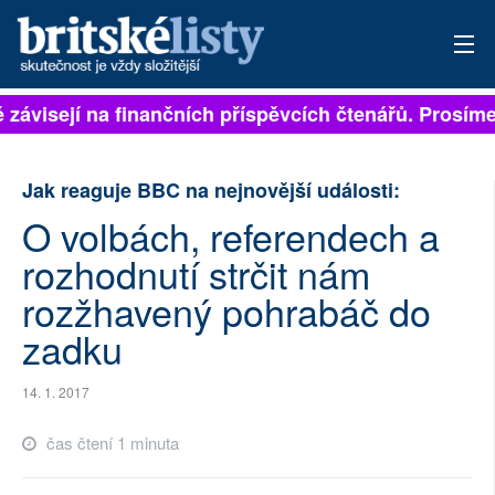
ě závisejí na finančních příspěvcích čtenářů. Prosíme,
PŘIHLÁSIT
AKTUÁLNÍ VYDÁNÍ
Jak reaguje BBC na nejnovější události:
ARCHIV
O volbách, referendech a
rozhodnutí strčit nám
ROZHOVORY
rozžhavený pohrabáč do
TÉMATA
zadku
NEJČTENĚJŠÍ ZA 7 DNÍ
14. 1. 2017
AUTOŘI
čas čtení 1 minuta
PŘÍSPĚVKY NA PROVOZ