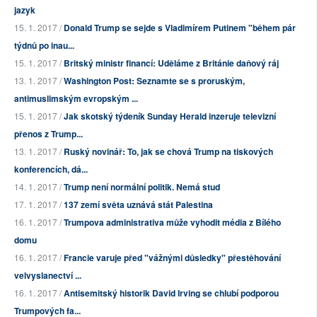
jazyk
15. 1. 2017 /
Donald Trump se sejde s Vladimírem Putinem "během pár
týdnů po inau...
15. 1. 2017 /
Britský ministr financí: Uděláme z Británie daňový ráj
13. 1. 2017 /
Washington Post: Seznamte se s proruským,
antimuslimským evropským ...
15. 1. 2017 /
Jak skotský týdeník Sunday Herald inzeruje televizní
přenos z Trump...
13. 1. 2017 /
Ruský novinář: To, jak se chová Trump na tiskových
konferencích, dá...
14. 1. 2017 /
Trump není normální politik. Nemá stud
17. 1. 2017 /
137 zemí světa uznává stát Palestina
16. 1. 2017 /
Trumpova administrativa může vyhodit média z Bílého
domu
16. 1. 2017 /
Francie varuje před "vážnými důsledky" přestěhování
velvyslanectví ...
16. 1. 2017 /
Antisemitský historik David Irving se chlubí podporou
Trumpových fa...