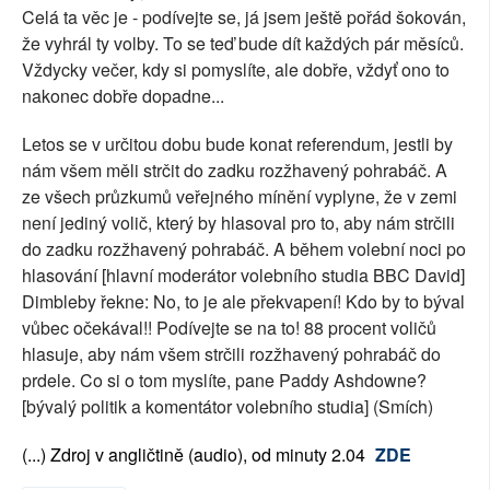
Celá ta věc je - podívejte se, já jsem ještě pořád šokován,
že vyhrál ty volby. To se teď bude dít každých pár měsíců.
Vždycky večer, kdy si pomyslíte, ale dobře, vždyť ono to
nakonec dobře dopadne...
Letos se v určitou dobu bude konat referendum, jestli by
nám všem měli strčit do zadku rozžhavený pohrabáč. A
ze všech průzkumů veřejného mínění vyplyne, že v zemi
není jediný volič, který by hlasoval pro to, aby nám strčili
do zadku rozžhavený pohrabáč. A během volební noci po
hlasování [hlavní moderátor volebního studia BBC David]
Dimbleby řekne: No, to je ale překvapení! Kdo by to býval
vůbec očekával!! Podívejte se na to! 88 procent voličů
hlasuje, aby nám všem strčili rozžhavený pohrabáč do
prdele. Co si o tom myslíte, pane Paddy Ashdowne?
[bývalý politik a komentátor volebního studia] (Smích)
(...) Zdroj v angličtině (audio), od minuty 2.04
ZDE