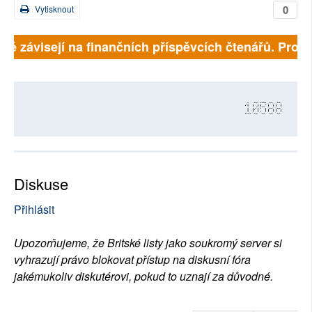
0
Vytisknout
lně závisejí na finančních příspěvcích čtenářů. Prosím
10588
Diskuse
Přihlásit
Upozorňujeme, že Britské listy jako soukromý server si
vyhrazují právo blokovat přístup na diskusní fóra
jakémukoliv diskutérovi, pokud to uznají za důvodné.