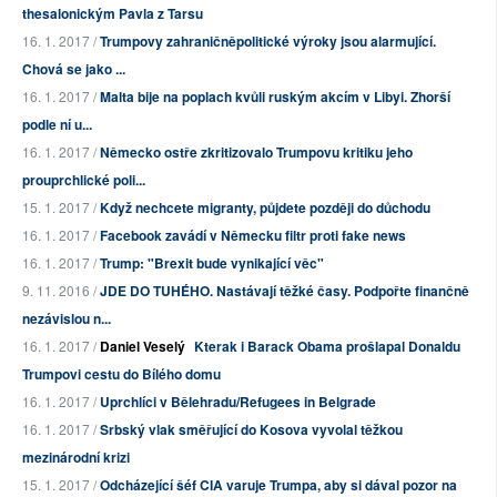
thesalonickým Pavla z Tarsu
16. 1. 2017 /
Trumpovy zahraničněpolitické výroky jsou alarmující.
Chová se jako ...
16. 1. 2017 /
Malta bije na poplach kvůli ruským akcím v Libyi. Zhorší
podle ní u...
16. 1. 2017 /
Německo ostře zkritizovalo Trumpovu kritiku jeho
prouprchlické poli...
15. 1. 2017 /
Když nechcete migranty, půjdete později do důchodu
16. 1. 2017 /
Facebook zavádí v Německu filtr proti fake news
16. 1. 2017 /
Trump: "Brexit bude vynikající věc"
9. 11. 2016 /
JDE DO TUHÉHO. Nastávají těžké časy. Podpořte finančně
nezávislou n...
16. 1. 2017 /
Daniel Veselý
Kterak i Barack Obama prošlapal Donaldu
Trumpovi cestu do Bílého domu
16. 1. 2017 /
Uprchlíci v Bělehradu/Refugees in Belgrade
16. 1. 2017 /
Srbský vlak směřující do Kosova vyvolal těžkou
mezinárodní krizi
15. 1. 2017 /
Odcházející šéf CIA varuje Trumpa, aby si dával pozor na