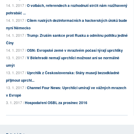
14. 1. 2017 /
O volbách, referendech a rozhodnutí strčit nám rozžhavený
pohrabáč ...
14. 1. 2017 /
Cílem ruských dezinformačních a hackerských útoků bude
nyní Německo
14. 1. 2017 /
Trump: Zruším sankce proti Rusku a odmítnu politiku jediné
Číny
14. 1. 2017 /
OSN: Evropské země v mrazivém počasí týrají uprchlíky
13. 1. 2017 /
V Bělehradě nemají uprchlíci možnost ani se normálně
umýt
13. 1. 2017 /
Uprchlík z Československa: Státy musejí bezodkladně
přijmout uprchl...
13. 1. 2017 /
Channel Four News: Uprchlíci umírají ve vážných mrazech
v Evropě
3. 1. 2017 /
Hospodaření OSBL za prosinec 2016