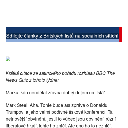
SOCIÁLNÍ SÍTĚ
RUBRIKY
PLNÁ VERZE STRÁNEK
Krátká citace ze satirického pořadu rozhlasu BBC The
News Quiz z tohoto týdne:
Marku, kdo neudělal zrovna dobrý dojem na tisk?
Mark Steel: Aha. Tohle bude asi zpráva o Donaldu
Trumpovi a jeho velmi podivné tiskové konferenci. Ta
nejnovější obvinění, jestli to vůbec jsou obvinění, různí
liberálové říkají, tohle ho zničí. Ale ono ho to nezničí.