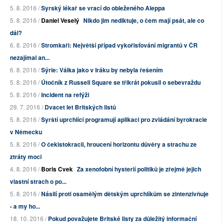
5. 8. 2016 /
Syrský lékař se vrací do obleženého Aleppa
5. 8. 2016 /
Daniel Veselý
Nikdo jim nediktuje, o čem mají psát, ale co
dál?
6. 8. 2016 /
Stromkaři: Největší případ vykořisťování migrantů v ČR
nezajímal an...
6. 8. 2016 /
Sýrie: Válka jako v Iráku by nebyla řešením
5. 8. 2016 /
Útočník z Russell Square se třikrát pokusil o sebevraždu
5. 8. 2016 /
Incident na refýži
29. 7. 2016 /
Dvacet let Britských listů
5. 8. 2016 /
Syrští uprchlíci programují aplikaci pro zvládání byrokracie
v Německu
5. 8. 2016 /
O čekistokracii, hroucení horizontu důvěry a strachu ze
ztráty moci
4. 8. 2016 /
Boris Cvek
Za xenofobní hysterií politiků je zřejmě jejich
vlastní strach o po...
5. 8. 2016 /
Násilí proti osamělým dětským uprchlíkům se zintenzivňuje
- a my ho...
18. 10. 2016 /
Pokud považujete Britské listy za důležitý informační