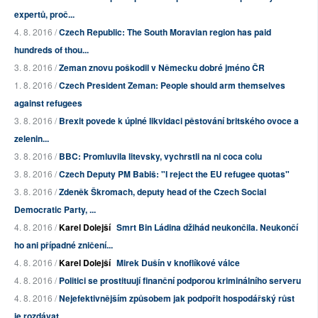
expertů, proč...
4. 8. 2016 /
Czech Republic: The South Moravian region has paid
hundreds of thou...
3. 8. 2016 /
Zeman znovu poškodil v Německu dobré jméno ČR
1. 8. 2016 /
Czech President Zeman: People should arm themselves
against refugees
3. 8. 2016 /
Brexit povede k úplné likvidaci pěstování britského ovoce a
zelenin...
3. 8. 2016 /
BBC: Promluvila litevsky, vychrstli na ni coca colu
3. 8. 2016 /
Czech Deputy PM Babiš: "I reject the EU refugee quotas"
3. 8. 2016 /
Zdeněk Škromach, deputy head of the Czech Social
Democratic Party, ...
4. 8. 2016 /
Karel Dolejší
Smrt Bin Ládina džihád neukončila. Neukončí
ho ani případné zničení...
4. 8. 2016 /
Karel Dolejší
Mirek Dušín v knoflíkové válce
4. 8. 2016 /
Politici se prostituují finanční podporou kriminálního serveru
4. 8. 2016 /
Nejefektivnějším způsobem jak podpořit hospodářský růst
je rozdávat...