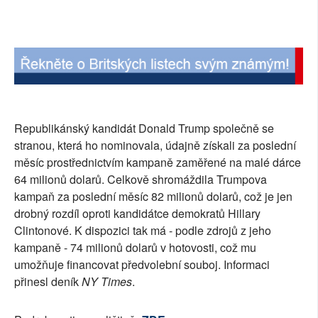
SOCIÁLNÍ SÍTĚ
RUBRIKY
PLNÁ VERZE STRÁNEK
Republikánský kandidát Donald Trump společně se
stranou, která ho nominovala, údajně získali za poslední
měsíc prostřednictvím kampaně zaměřené na malé dárce
64 milionů dolarů. Celkově shromáždila Trumpova
kampaň za poslední měsíc 82 milionů dolarů, což je jen
drobný rozdíl oproti kandidátce demokratů Hillary
Clintonové. K dispozici tak má - podle zdrojů z jeho
kampaně - 74 milionů dolarů v hotovosti, což mu
umožňuje financovat předvolební souboj. Informaci
přinesl deník
NY Times
.