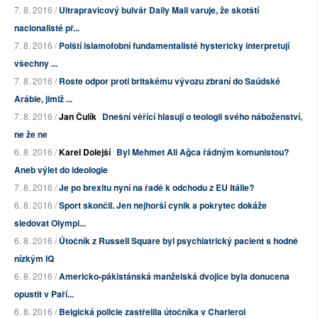
7. 8. 2016 /
Ultrapravicový bulvár Daily Mail varuje, že skotští
nacionalisté př...
7. 8. 2016 /
Polští islamofobní fundamentalisté hystericky interpretují
všechny ...
7. 8. 2016 /
Roste odpor proti britskému vývozu zbraní do Saúdské
Arábie, jimiž ...
7. 8. 2016 /
Jan Čulík
Dnešní věřící hlasují o teologii svého náboženství,
ne že ne
6. 8. 2016 /
Karel Dolejší
Byl Mehmet Ali Ağca řádným komunistou?
Aneb výlet do ideologie
7. 8. 2016 /
Je po brexitu nyní na řadě k odchodu z EU Itálie?
6. 8. 2016 /
Sport skončil. Jen nejhorší cynik a pokrytec dokáže
sledovat Olympi...
6. 8. 2016 /
Útočník z Russell Square byl psychiatrický pacient s hodně
nízkým IQ
6. 8. 2016 /
Americko-pákistánská manželská dvojice byla donucena
opustit v Paří...
6. 8. 2016 /
Belgická policie zastřelila útočníka v Charleroi