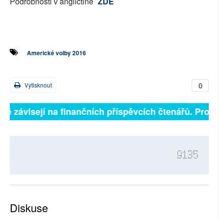
Podrobnosti v angličtině
ZDE
Americké volby 2016
0
Vytisknout
lně závisejí na finančních příspěvcích čtenářů. Prosím
9135
Diskuse