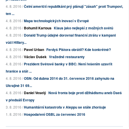
4. 8. 2016 /
Čelní američtí republikáni prý plánují "zásah" proti Trumpovi,
ten ...
4. 8. 2016 /
Mapa technologických inovací v Evropě
4. 8. 2016 /
Bohumil Kartous
Klaus jako nejlepší z možných světů
4. 8. 2016 /
Donald Trump údajně dorovnal finanční ztrátu v kampani
vůči Hillary...
4. 8. 2016 /
Pavel Urban
Ferdyš Pištora obrátil? Kde konkrétně?
4. 8. 2016 /
Václav Dušek
Vražedné restauranty
4. 8. 2016 /
Prezident Světové banky v BBC: Není řešením uzavřít
hranice a stát ...
4. 8. 2016 /
OSN: Od dubna 2014 do 31. července 2016 zahynulo na
Ukrajině 31 69...
4. 8. 2016 /
Daniel Veselý
Nová fronta boje proti džihádismu aneb Daeš
v předsálí Evropy
3. 8. 2016 /
Humanitární katastrofa v Aleppu se stále zhoršuje
1. 8. 2016 /
Hospodaření OSBL za červenec 2016