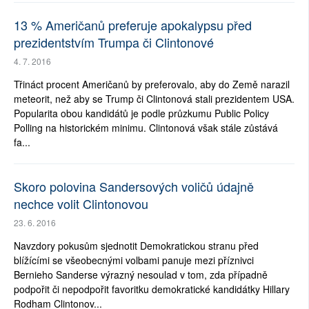
13 % Američanů preferuje apokalypsu před
prezidentstvím Trumpa či Clintonové
4. 7. 2016
Třináct procent Američanů by preferovalo, aby do Země narazil
meteorit, než aby se Trump či Clintonová stali prezidentem USA.
Popularita obou kandidátů je podle průzkumu Public Policy
Polling na historickém minimu. Clintonová však stále zůstává
fa...
Skoro polovina Sandersových voličů údajně
nechce volit Clintonovou
23. 6. 2016
Navzdory pokusům sjednotit Demokratickou stranu před
blížícími se všeobecnými volbami panuje mezi příznivci
Bernieho Sanderse výrazný nesoulad v tom, zda případně
podpořit či nepodpořit favoritku demokratické kandidátky Hillary
Rodham Clintonov...