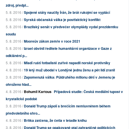
zdroj, předpl...
5. 8. 2016 /
Spojené státy naučily Írán, že brát rukojmí se vyplácí
5. 8. 2016 /
Syrská občanská válka je postfaktický konflikt
5. 8. 2016 /
Brazilský senát v předvečer olympiády vydal prezidentku
soudu
5. 8. 2016 /
Mooreův zákon zemře v roce 2021
5. 8. 2016 /
Izrael obvinil ředitele humanitární organizace v Gaze z
odklánění p...
5. 8. 2016 /
Mladí ruští fotbalisté zuřivě napadli norské protivníky
4. 8. 2016 /
19 letý muž ubodal v Londýně jednu ženu a pět lidí zranil
3. 8. 2016 /
Zapomenutá válka: Půldruhého milionu dětí v Jemenu je
ohroženo hlad...
4. 8. 2016 /
Bohumil Kartous
Případová studie: Česká mediální tupost v
krystalické podobě
3. 8. 2016 /
Donald Trump zápolí s brečícím nemluvnětem během
předvolebního shro...
4. 8. 2016 /
Britka zatčena, že četla v letadle knihu
3. 8. 2016 /
Donald Trump se opakovaně ptal zahraničně politických