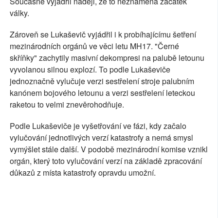
Současně vyjádřil naději, že to neznamená začátek
války.
Zároveň se Lukaševič vyjádřil i k probíhajícímu šetření
mezinárodních orgánů ve věci letu MH17. "Černé
skříňky" zachytily masivní dekompresi na palubě letounu
vyvolanou silnou explozí. To podle Lukaševiče
jednoznačně vylučuje verzi sestřelení stroje palubním
kanónem bojového letounu a verzi sestřelení leteckou
raketou to velmi znevěrohodňuje.
Podle Lukaševiče je vyšetřování ve fázi, kdy začalo
vylučování jednotlivých verzí katastrofy a nemá smysl
vymýšlet stále další. V podobě mezinárodní komise vznikl
orgán, který toto vylučování verzí na základě zpracování
důkazů z místa katastrofy opravdu umožní.