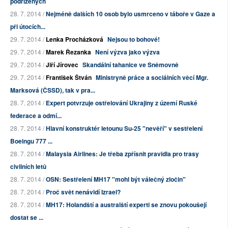
podřízených
28. 7. 2014 /
Nejméně dalších 10 osob bylo usmrceno v táboře v Gaze a
při útocích...
29. 7. 2014 /
Lenka Procházková
Nejsou to bohové!
29. 7. 2014 /
Marek Řezanka
Není výzva jako výzva
29. 7. 2014 /
Jiří Jírovec
Skandální tahanice ve Sněmovně
29. 7. 2014 /
František Štván
Ministryně práce a sociálních věcí Mgr.
Marksová (ČSSD), tak v pra...
28. 7. 2014 /
Expert potvrzuje ostřelování Ukrajiny z území Ruské
federace a odmí...
28. 7. 2014 /
Hlavní konstruktér letounu Su-25 "nevěří" v sestřelení
Boeingu 777 ...
28. 7. 2014 /
Malaysia Airlines: Je třeba zpřísnit pravidla pro trasy
civilních letů
28. 7. 2014 /
OSN: Sestřelení MH17 "mohl být válečný zločin"
28. 7. 2014 /
Proč svět nenávidí Izrael?
28. 7. 2014 /
MH17: Holandští a australští experti se znovu pokoušejí
dostat se ...