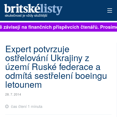
ě závisejí na finančních příspěvcích čtenářů. Prosíme
PŘIHLÁSIT
AKTUÁLNÍ VYDÁNÍ
Expert potvrzuje
ARCHIV
ostřelování Ukrajiny z
území Ruské federace a
ROZHOVORY
odmítá sestřelení boeingu
TÉMATA
letounem
NEJČTENĚJŠÍ ZA 7 DNÍ
28. 7. 2014
AUTOŘI
čas čtení 1 minuta
PŘÍSPĚVKY NA PROVOZ