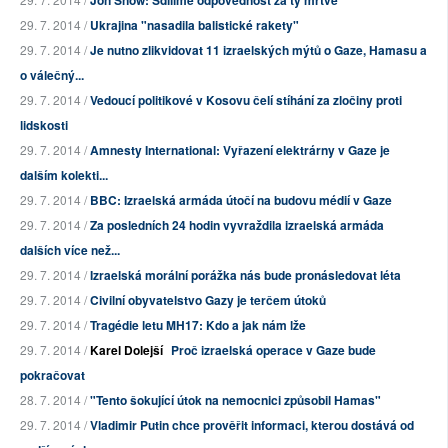
Jon Snow: Sdílíme odpovědnost za ty mrtvé
29. 7. 2014 /
Ukrajina "nasadila balistické rakety"
29. 7. 2014 /
Je nutno zlikvidovat 11 izraelských mýtů o Gaze, Hamasu a
o válečný...
29. 7. 2014 /
Vedoucí politikové v Kosovu čelí stíhání za zločiny proti
lidskosti
29. 7. 2014 /
Amnesty International: Vyřazení elektrárny v Gaze je
dalším kolekti...
29. 7. 2014 /
BBC: Izraelská armáda útočí na budovu médií v Gaze
29. 7. 2014 /
Za posledních 24 hodin vyvraždila izraelská armáda
dalších více než...
29. 7. 2014 /
Izraelská morální porážka nás bude pronásledovat léta
29. 7. 2014 /
Civilní obyvatelstvo Gazy je terčem útoků
29. 7. 2014 /
Tragédie letu MH17: Kdo a jak nám lže
29. 7. 2014 /
Karel Dolejší
Proč izraelská operace v Gaze bude
pokračovat
28. 7. 2014 /
"Tento šokující útok na nemocnici způsobil Hamas"
29. 7. 2014 /
Vladimir Putin chce prověřit informaci, kterou dostává od