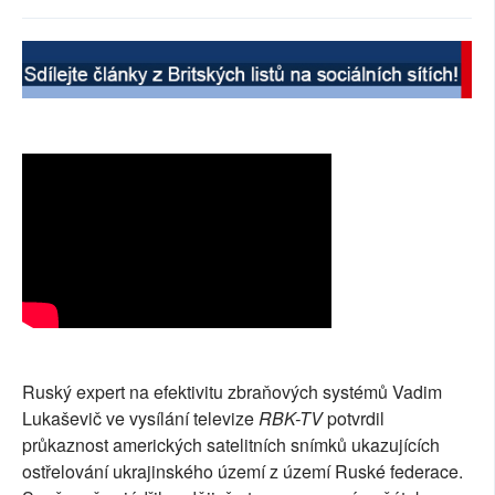
SOCIÁLNÍ SÍTĚ
RUBRIKY
PLNÁ VERZE STRÁNEK
Ruský expert na efektivitu zbraňových systémů Vadim
Lukaševič ve vysílání televize
RBK-TV
potvrdil
průkaznost amerických satelitních snímků ukazujících
ostřelování ukrajinského území z území Ruské federace.