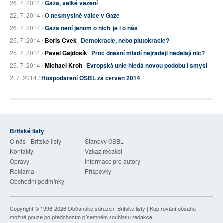
26. 7. 2014 /
Gaza, velké vězení
22. 7. 2014 /
O nesmyslné válce v Gaze
26. 7. 2014 /
Gaza není jenom o nich, je i o nás
25. 7. 2014 /
Boris Cvek
Demokracie, nebo plutokracie?
25. 7. 2014 /
Pavel Gajdošík
Proč dnešní mladí nejraději nedělají nic?
25. 7. 2014 /
Michael Kroh
Evropská unie hledá novou podobu i smysl
2. 7. 2014 /
Hospodaření OSBL za červen 2014
Britské listy
O nás - Britské listy
Stanovy OSBL
Kontakty
Vzkaz redakci
Opravy
Informace pro autory
Reklama
Příspěvky
Obchodní podmínky
Copyright © 1996-2026
Občanské sdružení Britské listy
| Kopírování obsahu
možné pouze po předchozím písemném souhlasu redakce.