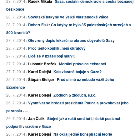
28. 7. 2014 /
Radek Mikula
Gaza, sociální demokracie a česká beznaděj
bez konce
28. 7. 2014 /
Sovětské letkyně ve Velké vlastenecké válce
28. 7. 2014 /
Robert Fisk: Co kdyby to bylo 35 palestinských mrtvých a
800 Izraelců?
27. 7. 2014 /
Otevřený dopis lékařů na obranu obyvatelů Gazy
28. 7. 2014 /
Proč tento konflikt není okrajový
27. 7. 2014 /
Lidé se v Izraeli bojí mluvit
27. 7. 2014 /
Lubomír Brožek
Morální právo na existenci
27. 7. 2014 /
Karel Dolejší
Kdo vlastně bojuje v Gaze?
25. 7. 2014 /
Štěpán Steiger
Proč si mě už nebude vážit Jeho
Excelence
26. 7. 2014 /
Karel Dolejší
Zloduch & zloduch, s.r.o.
26. 7. 2014 /
Vysmívat se hrdosti prezidenta Putina a provokovat jeho
paranoiu - ...
26. 7. 2014 /
Jan Čulík
Stejně jako ruští senátoři, i čeští poslanci
podpořili vraždění v Gaze
26. 7. 2014 /
Karel Dolejší
Na okraj jedné konspirační teorie