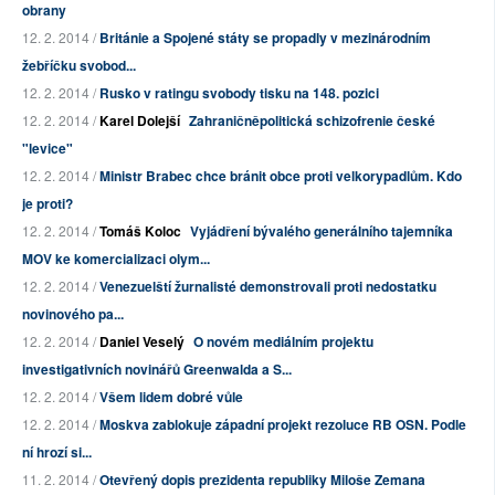
obrany
12. 2. 2014 /
Británie a Spojené státy se propadly v mezinárodním
žebříčku svobod...
12. 2. 2014 /
Rusko v ratingu svobody tisku na 148. pozici
12. 2. 2014 /
Karel Dolejší
Zahraničněpolitická schizofrenie české
"levice"
12. 2. 2014 /
Ministr Brabec chce bránit obce proti velkorypadlům. Kdo
je proti?
12. 2. 2014 /
Tomáš Koloc
Vyjádření bývalého generálního tajemníka
MOV ke komercializaci olym...
12. 2. 2014 /
Venezuelští žurnalisté demonstrovali proti nedostatku
novinového pa...
12. 2. 2014 /
Daniel Veselý
O novém mediálním projektu
investigativních novinářů Greenwalda a S...
12. 2. 2014 /
Všem lidem dobré vůle
12. 2. 2014 /
Moskva zablokuje západní projekt rezoluce RB OSN. Podle
ní hrozí si...
11. 2. 2014 /
Otevřený dopis prezidenta republiky Miloše Zemana