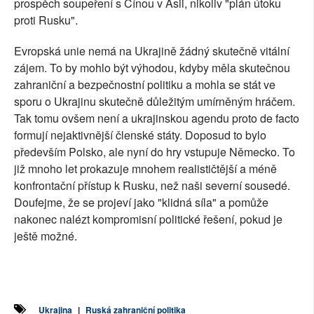
prospěch soupeření s Čínou v Asii, nikoliv "plán útoku
proti Rusku".
Evropská unie nemá na Ukrajině žádný skutečně vitální
zájem. To by mohlo být výhodou, kdyby měla skutečnou
zahraniční a bezpečnostní politiku a mohla se stát ve
sporu o Ukrajinu skutečně důležitým umírněným hráčem.
Tak tomu ovšem není a ukrajinskou agendu proto de facto
formují nejaktivnější členské státy. Doposud to bylo
především Polsko, ale nyní do hry vstupuje Německo. To
již mnoho let prokazuje mnohem realističtější a méně
konfrontační přístup k Rusku, než naši severní sousedé.
Doufejme, že se projeví jako "klidná síla" a pomůže
nakonec nalézt kompromisní politické řešení, pokud je
ještě možné.
Ukrajina
|
Ruská zahraniční politika