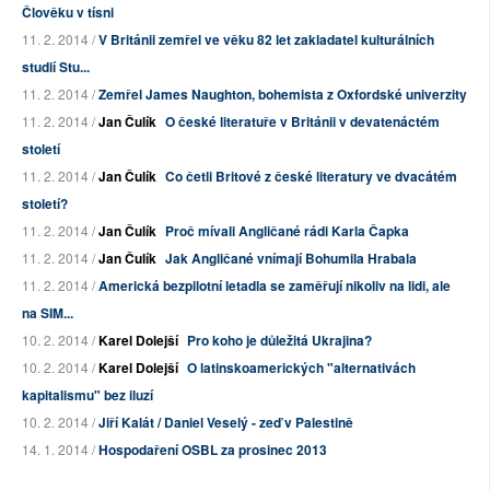
Člověku v tísni
11. 2. 2014 /
V Británii zemřel ve věku 82 let zakladatel kulturálních
studií Stu...
11. 2. 2014 /
Zemřel James Naughton, bohemista z Oxfordské univerzity
11. 2. 2014 /
Jan Čulík
O české literatuře v Británii v devatenáctém
století
11. 2. 2014 /
Jan Čulík
Co četli Britové z české literatury ve dvacátém
století?
11. 2. 2014 /
Jan Čulík
Proč mívali Angličané rádi Karla Čapka
11. 2. 2014 /
Jan Čulík
Jak Angličané vnímají Bohumila Hrabala
11. 2. 2014 /
Americká bezpilotní letadla se zaměřují nikoliv na lidi, ale
na SIM...
10. 2. 2014 /
Karel Dolejší
Pro koho je důležitá Ukrajina?
10. 2. 2014 /
Karel Dolejší
O latinskoamerických "alternativách
kapitalismu" bez iluzí
10. 2. 2014 /
Jiří Kalát / Daniel Veselý - zeď v Palestině
14. 1. 2014 /
Hospodaření OSBL za prosinec 2013