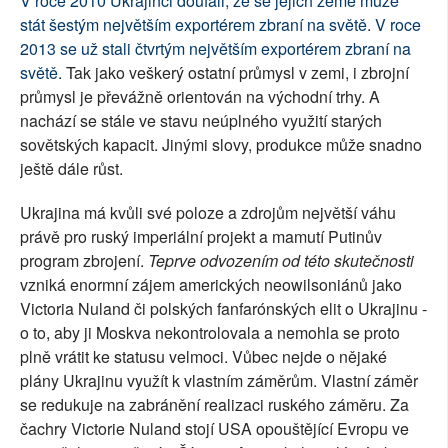
V roce 2010 Ukrajinci doufali, že se jejich země může
stát šestým největším exportérem zbraní na světě
.
V roce
2013 se už stali čtvrtým největším exportérem zbraní na
světě
. Tak jako veškerý ostatní průmysl v zemi, i zbrojní
průmysl je převážně orientován na východní trhy. A
nachází se stále ve stavu neúplného využití starých
sovětských kapacit. Jinými slovy, produkce může snadno
ještě dále růst.
Ukrajina má kvůli své poloze a zdrojům největší váhu
právě pro ruský imperiální projekt a mamutí Putinův
program zbrojení.
Teprve odvozením od této skutečnosti
vzniká enormní zájem amerických neowilsoniánů jako
Victoria Nuland či polských fanfarónských elit o Ukrajinu -
o to, aby ji Moskva nekontrolovala a nemohla se proto
plně vrátit ke statusu velmoci. Vůbec nejde o nějaké
plány Ukrajinu využít k vlastním záměrům. Vlastní záměr
se redukuje na zabránění realizaci ruského záměru. Za
čachry Victorie Nuland stojí USA opouštějící Evropu ve