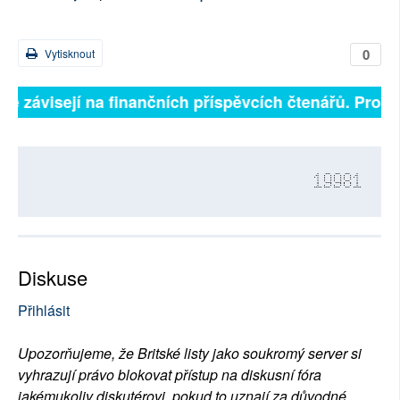
0
Vytisknout
lně závisejí na finančních příspěvcích čtenářů. Prosím
19981
Diskuse
Přihlásit
Upozorňujeme, že Britské listy jako soukromý server si
vyhrazují právo blokovat přístup na diskusní fóra
jakémukoliv diskutérovi, pokud to uznají za důvodné.