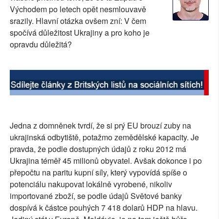
Východem po letech opět nesmlouvavě
SOCIÁLNÍ SÍTĚ
srazily. Hlavní otázka ovšem zní: V čem
spočívá důležitost Ukrajiny a pro koho je
RUBRIKY
opravdu důležitá?
PLNÁ VERZE STRÁNEK
Jedna z domněnek tvrdí, že si prý EU brouzí zuby na
ukrajinská odbytiště, potažmo zemědělské kapacity. Je
pravda, že podle dostupných údajů z roku 2012 má
Ukrajina téměř 45 milionů obyvatel. Avšak dokonce i po
přepočtu na paritu kupní síly, který vypovídá spíše o
potenciálu nakupovat lokálně vyrobené, nikoliv
importované zboží, se podle údajů Světové banky
dospívá k částce pouhých 7 418 dolarů HDP na hlavu.