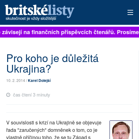
 závisejí na finančních příspěvcích čtenářů. Prosíme,
PŘIHLÁSIT
AKTUÁLNÍ VYDÁNÍ
Pro koho je důležitá
ARCHIV
Ukrajina?
ROZHOVORY
10. 2. 2014 /
Karel Dolejší
TÉMATA
čas čtení 3 minuty
NEJČTENĚJŠÍ ZA 7 DNÍ
AUTOŘI
V souvislosti s krizí na Ukrajině se objevuje
řada "zaručených" domněnek o tom, co je
PŘÍSPĚVKY NA PROVOZ
vlastně příčinou toho, že se tu Západ s