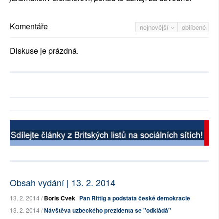
Komentáře
nejnovější
oblíbené
Diskuse je prázdná.
Obsah vydání | 13. 2. 2014
13. 2. 2014 /
Boris Cvek
Pan Rittig a podstata české demokracie
13. 2. 2014 /
Návštěva uzbeckého prezidenta se "odkládá"