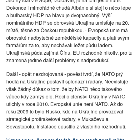
Jediný stát v Evropě, Moldávie, je na tom ještě hůře.
Dokonce i mimořádně chudá Albánie si stojí o něco lépe
a bulharský HDP na hlavu je dvojnásobný. Výší
nominálního HDP se obrovská Ukrajina umisťuje na 20.
místě, těsně za Českou republikou. - Evropská unie má
obrovské nadbytečné zemědělské kapacity a platí svým
farmářům za to, aby nechávali ležet půdu ladem.
Ukrajinská půda zajímá Čínu, EU rozhodně nikoliv, pro tu
znamená jedině další problémy s nadprodukcí.
Další - opět nezdrojovaná - pověst tvrdí, že NATO prý
hodlá na Ukrajině postavit špionážní radary. Neexistuje
však žádný důkaz o tom, že by NATO něco takového
vůbec kdy zamýšlelo. Řeči o členství Ukrajiny v NATO
utichly v roce 2010. Evropská unie není NATO. Až do
roku 2009 to bylo Rusko, kdo na Ukrajině provozoval
strategické protiraketové radary, v Mukačevu a
Sevastopolu. Instalace opustilo z vlastního rozhodnutí.