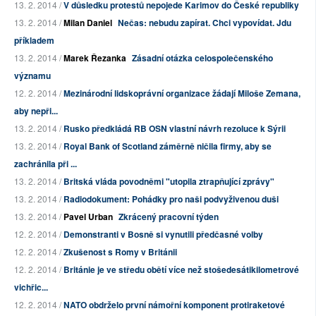
13. 2. 2014 /
V důsledku protestů nepojede Karimov do České republiky
13. 2. 2014 /
Milan Daniel
Nečas: nebudu zapírat. Chci vypovídat. Jdu
příkladem
13. 2. 2014 /
Marek Řezanka
Zásadní otázka celospolečenského
významu
12. 2. 2014 /
Mezinárodní lidskoprávní organizace žádají Miloše Zemana,
aby nepři...
13. 2. 2014 /
Rusko předkládá RB OSN vlastní návrh rezoluce k Sýrii
13. 2. 2014 /
Royal Bank of Scotland záměrně ničila firmy, aby se
zachránila při ...
13. 2. 2014 /
Britská vláda povodněmi "utopila ztrapňující zprávy"
13. 2. 2014 /
Radiodokument: Pohádky pro naši podvyživenou duši
13. 2. 2014 /
Pavel Urban
Zkrácený pracovní týden
12. 2. 2014 /
Demonstranti v Bosně si vynutili předčasné volby
12. 2. 2014 /
Zkušenost s Romy v Británii
12. 2. 2014 /
Británie je ve středu obětí více než stošedesátikilometrové
vichřic...
12. 2. 2014 /
NATO obdrželo první námořní komponent protiraketové