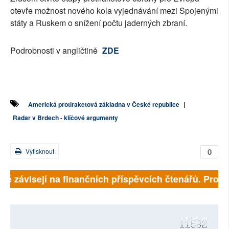
otevře možnost nového kola vyjednávání mezi Spojenými
státy a Ruskem o snížení počtu jaderných zbraní.
Podrobnosti v angličtině
ZDE
Americká protiraketová základna v České republice
|
Radar v Brdech - klíčové argumenty
0
Vytisknout
lně závisejí na finančních příspěvcích čtenářů. Prosím
11532