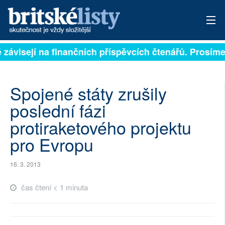
ě závisejí na finančních příspěvcích čtenářů. Prosíme,
PŘIHLÁSIT
AKTUÁLNÍ VYDÁNÍ
Spojené státy zrušily
ARCHIV
poslední fázi
protiraketového projektu
ROZHOVORY
pro Evropu
TÉMATA
16. 3. 2013
NEJČTENĚJŠÍ ZA 7 DNÍ
čas čtení < 1 minuta
AUTOŘI
PŘÍSPĚVKY NA PROVOZ