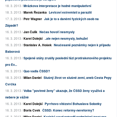
18. 3. 2013 /
Mrázkova interpretace je hodně manipulativní
18. 3. 2013 /
Marek Řezanka
Levicoví extremisti a paraziti
17. 3. 2013 /
Petr Wagner
Jak je to s daněmi fyzických osob na
Západě?
16. 3. 2013 /
Jan Čulík
Nečas hovoří nesmysly
16. 3. 2013 /
Karel Dolejší
..ale nejen nesmysly, bohužel
16. 3. 2013 /
Stanislav A. Hošek
Neučesané poznámky nejen k případu
Baborová
16. 3. 2013 /
Spojené státy zrušily poslední fázi protiraketového projektu
pro Ev...
16. 3. 2013 /
Quo vadis ČSSD?
18. 3. 2013 /
Milan Daniel
Slušný život ve slušné zemi, aneb Cesta Pepy
Cvrčka
18. 3. 2013 /
Volba "povinné ženy" ukazuje, že ČSSD ženy využívá a
nebere je vážně
16. 3. 2013 /
Karel Dolejší
Pyrrhovo vítězství Bohuslava Sobotky
16. 3. 2013 /
Boris Cvek
ČSSD: Konec reformy-nereformy?
15. 3. 2013 /
Milan Daniel
Krajský soud potvrdil podmíněný trest pro