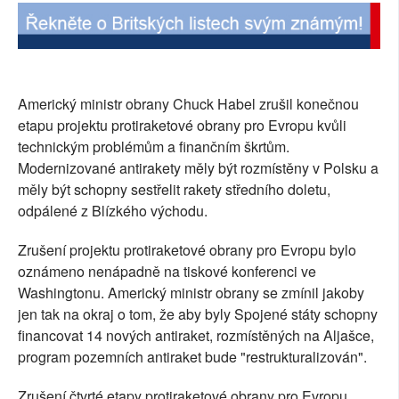
SOCIÁLNÍ SÍTĚ
RUBRIKY
Americký ministr obrany Chuck Habel zrušil konečnou
PLNÁ VERZE STRÁNEK
etapu projektu protiraketové obrany pro Evropu kvůli
technickým problémům a finančním škrtům.
Modernizované antirakety měly být rozmístěny v Polsku a
měly být schopny sestřelit rakety středního doletu,
odpálené z Blízkého východu.
Zrušení projektu protiraketové obrany pro Evropu bylo
oznámeno nenápadně na tiskové konferenci ve
Washingtonu. Americký ministr obrany se zmínil jakoby
jen tak na okraj o tom, že aby byly Spojené státy schopny
financovat 14 nových antiraket, rozmístěných na Aljašce,
program pozemních antiraket bude "restrukturalizován".
Zrušení čtvrté etapy protiraketové obrany pro Evropu