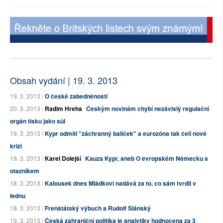
Obsah vydání | 19. 3. 2013
19. 3. 2013 /
O české zabedněnosti
20. 3. 2013 /
Radim Hreha
Českým novinám chybí nezávislý regulační
orgán tisku jako sůl
19. 3. 2013 /
Kypr odmítl "záchranný balíček" a eurozóna tak čelí nové
krizi
19. 3. 2013 /
Karel Dolejší
Kauza Kypr, aneb O evropském Německu s
otazníkem
18. 3. 2013 /
Kalousek dnes Mládkovi nadává za to, co sám tvrdil v
lednu
18. 3. 2013 /
Frenštátský výbuch a Rudolf Slánský
19. 3. 2013 /
Česká zahraniční politika je analytiky hodnocena za 3