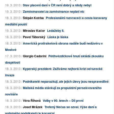
19. 3. 2013 /
Stav placení daní v ČR není dobrý a nikdy nebyl
19. 3. 2013 /
Zaměstnavatel za zaměstnance neplatí nic
18. 3. 2013 /
Štěpán Kotrba
Profesionální rozvraceči a cesta karavany
mediální pouští
19. 3. 2013 /
MIroslav Kačor
Ledažeby II.
18. 3. 2013 /
Pavel Táborský
Láska je láska
18. 3. 2013 /
Americká protiraketová obrana nadále budí nedůvěru v
Moskvě
17. 3. 2013 /
Giorgio Cadorini
Pětihvězdičkové hnutí skládá zkoušku
dospělosti
18. 3. 2013 /
Kyperský prezident: Zažíváme nejhorší krizi od turecké
invaze
18. 3. 2013 /
Podnikatelé neparazitují, ale jejich úlevy jsou nespravedlivé
18. 3. 2013 /
Maliská média stávkují za propuštění persekvovaného
novináře
18. 3. 2013 /
Věra Říhová
Volby v 90. letech -- Díl první
18. 3. 2013 /
Josef Mrázek
Trefený Nečas se ozval. Výše daní a
pojistného podnikatelů je korupční