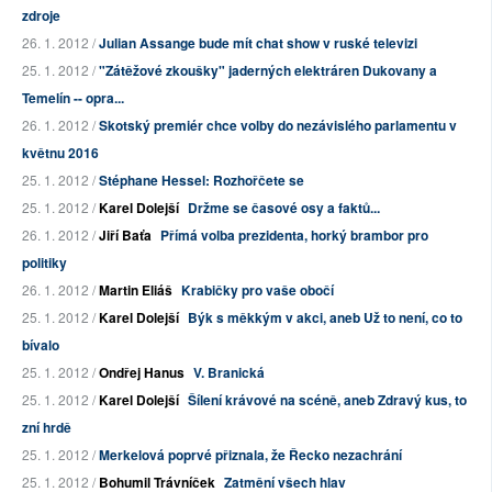
zdroje
26. 1. 2012 /
Julian Assange bude mít chat show v ruské televizi
25. 1. 2012 /
"Zátěžové zkoušky" jaderných elektráren Dukovany a
Temelín -- opra...
26. 1. 2012 /
Skotský premiér chce volby do nezávislého parlamentu v
květnu 2016
25. 1. 2012 /
Stéphane Hessel: Rozhořčete se
25. 1. 2012 /
Karel Dolejší
Držme se časové osy a faktů...
26. 1. 2012 /
Jiří Baťa
Přímá volba prezidenta, horký brambor pro
politiky
26. 1. 2012 /
Martin Eliáš
Krabičky pro vaše obočí
25. 1. 2012 /
Karel Dolejší
Býk s měkkým v akci, aneb Už to není, co to
bívalo
25. 1. 2012 /
Ondřej Hanus
V. Branická
25. 1. 2012 /
Karel Dolejší
Šílení krávové na scéně, aneb Zdravý kus, to
zní hrdě
25. 1. 2012 /
Merkelová poprvé přiznala, že Řecko nezachrání
25. 1. 2012 /
Bohumil Trávníček
Zatmění všech hlav