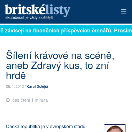
ně závisejí na finančních příspěvcích čtenářů. Prosíme
PŘIHLÁSIT
AKTUÁLNÍ VYDÁNÍ
Šílení krávové na scéně,
ARCHIV
aneb Zdravý kus, to zní
hrdě
ROZHOVORY
TÉMATA
25. 1. 2012 /
Karel Dolejší
NEJČTENĚJŠÍ ZA 7 DNÍ
čas čtení 1 minuta
AUTOŘI
PŘÍSPĚVKY NA PROVOZ
Česká republika je v evropském stádu