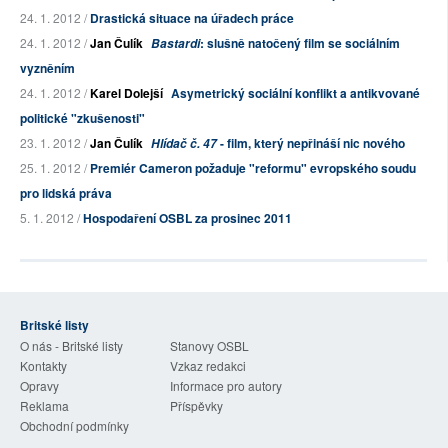
24. 1. 2012 /
Drastická situace na úřadech práce
24. 1. 2012 /
Jan Čulík
: slušně natočený film se sociálním
Bastardi
vyzněním
24. 1. 2012 /
Karel Dolejší
Asymetrický sociální konflikt a antikvované
politické "zkušenosti"
23. 1. 2012 /
Jan Čulík
- film, který nepřináší nic nového
Hlídač č. 47
25. 1. 2012 /
Premiér Cameron požaduje "reformu" evropského soudu
pro lidská práva
5. 1. 2012 /
Hospodaření OSBL za prosinec 2011
Britské listy
O nás - Britské listy
Stanovy OSBL
Kontakty
Vzkaz redakci
Opravy
Informace pro autory
Reklama
Příspěvky
Obchodní podmínky