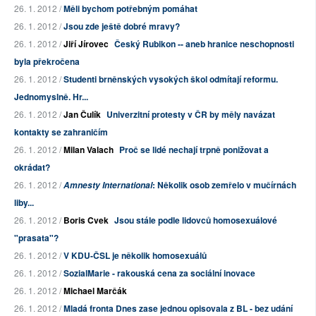
26. 1. 2012 /
Měli bychom potřebným pomáhat
26. 1. 2012 /
Jsou zde ještě dobré mravy?
26. 1. 2012 /
Jiří Jírovec
Český Rubikon -- aneb hranice neschopnosti
byla překročena
26. 1. 2012 /
Studenti brněnských vysokých škol odmítají reformu.
Jednomyslně. Hr...
26. 1. 2012 /
Jan Čulík
Univerzitní protesty v ČR by měly navázat
kontakty se zahraničím
26. 1. 2012 /
Milan Valach
Proč se lidé nechají trpně ponižovat a
okrádat?
26. 1. 2012 /
: Několik osob zemřelo v mučírnách
Amnesty International
liby...
26. 1. 2012 /
Boris Cvek
Jsou stále podle lidovců homosexuálové
"prasata"?
26. 1. 2012 /
V KDU-ČSL je několik homosexuálů
26. 1. 2012 /
SozialMarie - rakouská cena za sociální inovace
26. 1. 2012 /
Michael Marčák
26. 1. 2012 /
Mladá fronta Dnes zase jednou opisovala z BL - bez udání