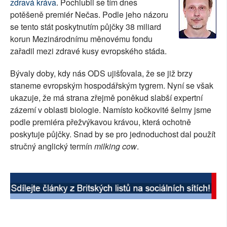
zdravá kráva
. Pochlubil se tím dnes
SOCIÁLNÍ SÍTĚ
potěšeně premiér Nečas. Podle jeho názoru
se tento stát poskytnutím půjčky 38 miliard
RUBRIKY
korun Mezinárodnímu měnovému fondu
zařadil mezi zdravé kusy evropského stáda.
PLNÁ VERZE STRÁNEK
Bývaly doby, kdy nás ODS ujišťovala, že se již brzy
staneme evropským hospodářským tygrem. Nyní se však
ukazuje, že má strana zřejmě poněkud slabší expertní
zázemí v oblasti biologie. Namísto kočkovité šelmy jsme
podle premiéra přežvýkavou krávou, která ochotně
poskytuje půjčky. Snad by se pro jednoduchost dal použít
stručný anglický termín
milking cow
.