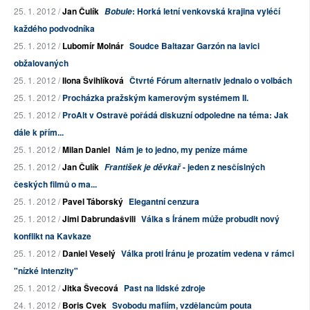
25. 1. 2012 /
Jan Čulík
: Horká letní venkovská krajina vyléčí
Bobule
každého podvodníka
25. 1. 2012 /
Lubomír Molnár
Soudce Baltazar Garzón na lavici
obžalovaných
25. 1. 2012 /
Ilona Švihlíková
Čtvrté Fórum alternativ jednalo o volbách
25. 1. 2012 /
Procházka pražským kamerovým systémem II.
25. 1. 2012 /
ProAlt v Ostravě pořádá diskuzní odpoledne na téma: Jak
dále k přím...
25. 1. 2012 /
Milan Daniel
Nám je to jedno, my peníze máme
25. 1. 2012 /
Jan Čulík
- jeden z nesčíslných
František je děvkař
českých filmů o ma...
25. 1. 2012 /
Pavel Táborský
Elegantní cenzura
25. 1. 2012 /
Jimi Dabrundašvili
Válka s Íránem může probudit nový
konflikt na Kavkaze
25. 1. 2012 /
Daniel Veselý
Válka proti Íránu je prozatím vedena v rámci
"nízké intenzity"
25. 1. 2012 /
Jitka Švecová
Past na lidské zdroje
24. 1. 2012 /
Boris Cvek
Svobodu mafiím, vzdělancům pouta