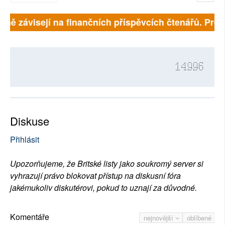
plně závisejí na finančních příspěvcích čtenářů. Prosí
14996
Diskuse
Přihlásit
Upozorňujeme, že Britské listy jako soukromý server si
vyhrazují právo blokovat přístup na diskusní fóra
jakémukoliv diskutérovi, pokud to uznají za důvodné.
Komentáře
nejnovější
oblíbené