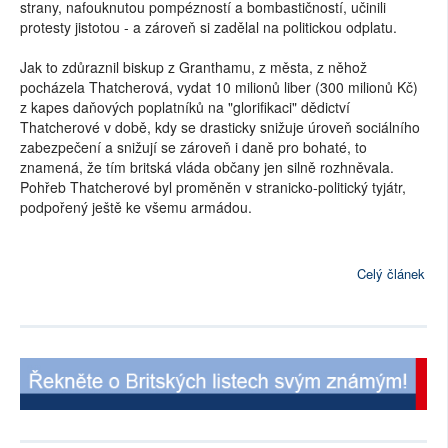
strany, nafouknutou pompézností a bombastičností, učinili
protesty jistotou - a zároveň si zadělal na politickou odplatu.
Jak to zdůraznil biskup z Granthamu, z města, z něhož
pocházela Thatcherová, vydat 10 milionů liber (300 milionů Kč)
z kapes daňových poplatníků na "glorifikaci" dědictví
Thatcherové v době, kdy se drasticky snižuje úroveň sociálního
zabezpečení a snižují se zároveň i daně pro bohaté, to
znamená, že tím britská vláda občany jen silně rozhněvala.
Pohřeb Thatcherové byl proměněn v stranicko-politický tyjátr,
podpořený ještě ke všemu armádou.
Celý článek