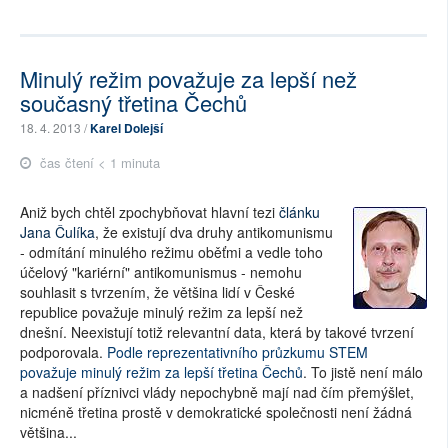
Minulý režim považuje za lepší než
současný třetina Čechů
18. 4. 2013 /
Karel Dolejší
čas čtení < 1 minuta
Aniž bych chtěl zpochybňovat hlavní tezi
článku
Jana Čulíka
, že existují dva druhy antikomunismu
- odmítání minulého režimu oběťmi a vedle toho
účelový "kariérní" antikomunismus - nemohu
souhlasit s tvrzením, že většina lidí v České
republice považuje minulý režim za lepší než
dnešní. Neexistují totiž relevantní data, která by takové tvrzení
podporovala.
Podle reprezentativního průzkumu STEM
považuje minulý režim za lepší třetina Čechů
. To jistě není málo
a nadšení příznivci vlády nepochybně mají nad čím přemýšlet,
nicméně třetina prostě v demokratické společnosti není žádná
většina...