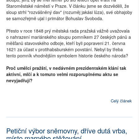
Staroměstské náměstí v Praze. V článku jsme se dozvěděli, že
sloup strhl "rozvášněný dav" (rozuměj jakási lůza), své obhajoby
se samozřejmě ujal i primátor Bohuslav Svoboda.
Přesto v roce 1848 prý městská rada pražská vážně uvažovala
o nahrazení mariánského sloupu pomníkem 27 českých pánů a
měšťanů stavovského odboje, kteří byli popraveni 21. června
1621 za účast v protihabsburském povstání. Nebyl by třeba
tento pomník vhodnějším symbolem historie českého národa?
Proč umělci pražští, v nedávném prezidentském klání tak
aktivní, mlčí a k tomuto velmi rozporuplnému aktu se
nevyjadřují?
Celý článek
Petiční výbor sněmovny, dříve dutá vrba,
místo marného stěžování