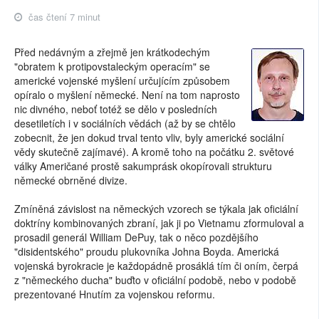
čas čtení 7 minut
Před nedávným a zřejmě jen krátkodechým
"obratem k protipovstaleckým operacím" se
americké vojenské myšlení určujícím způsobem
opíralo o myšlení německé. Není na tom naprosto
nic divného, neboť totéž se dělo v posledních
desetiletích i v sociálních vědách (až by se chtělo
zobecnit, že jen dokud trval tento vliv, byly americké sociální
vědy skutečně zajímavé). A kromě toho na počátku 2. světové
války Američané prostě sakumprásk okopírovali strukturu
německé obrněné divize.
Zmíněná závislost na německých vzorech se týkala jak oficiální
doktríny kombinovaných zbraní, jak ji po Vietnamu zformuloval a
prosadil generál William DePuy, tak o něco pozdějšího
"disidentského" proudu plukovníka Johna Boyda. Americká
vojenská byrokracie je každopádně prosáklá tím či oním, čerpá
z "německého ducha" buďto v oficiální podobě, nebo v podobě
prezentované Hnutím za vojenskou reformu.