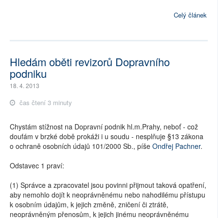
Celý článek
Hledám oběti revizorů Dopravního
podniku
18. 4. 2013
čas čtení 3 minuty
Chystám stížnost na Dopravní podnik hl.m.Prahy, neboť - což
doufám v brzké době prokáži i u soudu - nesplňuje §13 zákona
o ochraně osobních údajů 101/2000 Sb., píše
Ondřej Pachner
.
Odstavec 1 praví:
(1) Správce a zpracovatel jsou povinni přijmout taková opatření,
aby nemohlo dojít k neoprávněnému nebo nahodilému přístupu
k osobním údajům, k jejich změně, zničení či ztrátě,
neoprávněným přenosům, k jejich jinému neoprávněnému