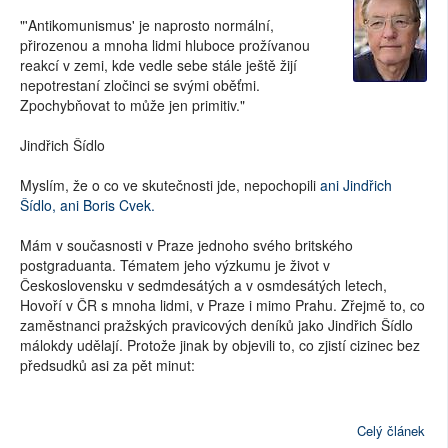
"'Antikomunismus' je naprosto normální,
přirozenou a mnoha lidmi hluboce prožívanou
reakcí v zemi, kde vedle sebe stále ještě žijí
nepotrestaní zločinci se svými oběťmi.
Zpochybňovat to může jen primitiv."
Jindřich Šídlo
Myslím, že o co ve skutečnosti jde, nepochopili
ani Jindřich
Šídlo, ani Boris Cvek.
Mám v současnosti v Praze jednoho svého britského
postgraduanta. Tématem jeho výzkumu je život v
Československu v sedmdesátých a v osmdesátých letech,
Hovoří v ČR s mnoha lidmi, v Praze i mimo Prahu. Zřejmě to, co
zaměstnanci pražských pravicových deníků jako Jindřich Šídlo
málokdy udělají. Protože jinak by objevili to, co zjistí cizinec bez
předsudků asi za pět minut:
Celý článek