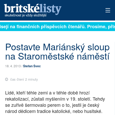
ejí na finančních příspěvcích čtenářů. Prosíme, přispě
PŘIHLÁSIT
AKTUÁLNÍ VYDÁNÍ
Postavte Mariánský sloup
ARCHIV
na Staroměstské náměstí
ROZHOVORY
18. 4. 2013 /
Štefan Švec
TÉMATA
čas čtení 2 minuty
NEJČTENĚJŠÍ ZA 7 DNÍ
Lidé, kteří téhle zemi a v téhle době hrozí
AUTOŘI
rekatolizací, zůstali myšlením v 19. století. Tehdy
se zuřivě šermovalo perem o to, jestli je český
PŘÍSPĚVKY NA PROVOZ
národ dědicem tradice katolické, nebo husitské.