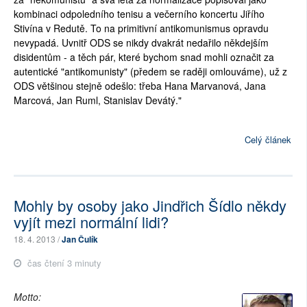
kombinaci odpoledního tenisu a večerního koncertu Jiřího
Stivína v Redutě. To na primitivní antikomunismus opravdu
nevypadá. Uvnitř ODS se nikdy dvakrát nedařilo někdejším
disidentům - a těch pár, které bychom snad mohli označit za
autentické "antikomunisty" (předem se raději omlouváme), už z
ODS většinou stejně odešlo: třeba Hana Marvanová, Jana
Marcová, Jan Ruml, Stanislav Devátý."
Celý článek
Mohly by osoby jako Jindřich Šídlo někdy
vyjít mezi normální lidi?
18. 4. 2013 /
Jan Čulík
čas čtení 3 minuty
Motto: