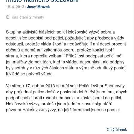
18. 4. 2013 /
Josef Mrázek
čas čtení 2 minuty
Skupina aktivistů hlásících se k Holešovské výzvě sebrala
desetitisíce podpisů pod petici, požadující, aby předseda vlády
odstoupil, protože vláda škodí a nedůvěřuje jí ani deset procent
občanů a nemá ani zákonnou oporu, protože koalici tvoří
strana, která neprošla volbami. Příležitost podepsat petici měl
jen maličký zlomek těch, kteří s vládou nesouhlasí, ale podpisy
byly sbírány v různých částech státu a výrazně odmítavý postoj
k vládě se potvrdil všude.
Ve středu 17. dubna 2013 se měl sejít Petiční výbor Sněmovny,
aby projednal petice došlé v poslední době. Byl jsem tam, abych
podpořil petici proti rušení nemocnic, a zůstal jsem i na petici
Holešovské výzvy, protože jsem jedním z osmi signatářů
původní Holešovské výzvy, na jejíž formulaci jsem se podílel.
Celý článek