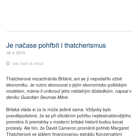
Je načase pohřbít i thatcherismus
18. 4. 2013
čas čtení 6 minut
Thatcherová nezachránila Británii, ani se jí nepodařilo oživit
ekonomiku. Je nutno skoncovat s jejím ekonomicko-politickým
modelem, máme-li uniknout jeho neblahým důsledkům,
napsal v
deníku Guardian Seumas Milne.
Britská vláda si za to může jedině sama. Vždycky bylo
pravděpodobné, že se při oficiálním pohřbu nejdestruktivnějšího
premiéra či premiérky v moderní britské historii budou konat
protesty. Ale tím, že David Cameron proměnil pohřeb Margaret
Thatcherové ve státem financovanou estrádu Konzervativní