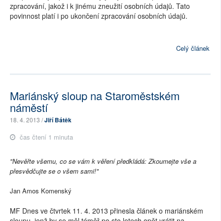
zpracování, jakož i k jinému zneužití osobních údajů. Tato
povinnost platí i po ukončení zpracování osobních údajů.
Celý článek
Mariánský sloup na Staroměstském
náměstí
18. 4. 2013 /
Jiří Bátěk
čas čtení 1 minuta
"Nevěřte všemu, co se vám k věření předkládá: Zkoumejte vše a
přesvědčujte se o všem sami!"
Jan Amos Komenský
MF Dnes ve čtvrtek 11. 4. 2013 přinesla článek o mariánském
sloupu, jenž by se měl téměř po sto letech opět vrátit na