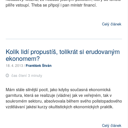
pilíře vstoupí. Třeba se připojí i pan ministr financí.
Celý článek
Kolik lidí propustíš, tolikrát si erudovaným
ekonomem?
18. 4. 2013 /
František Štván
čas čtení 3 minuty
Mám stále silnější pocit, jako kdyby současná ekonomická
garnitura, která se realizuje (vládne) jak ve veřejném, tak v
soukromém sektoru, absolvovala během svého polistopadového
vzdělávaní jakési kurzy okultistických ekonomických praktik.
Celý článek