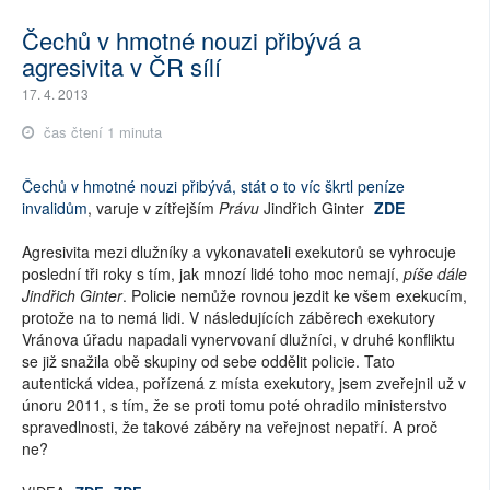
Čechů v hmotné nouzi přibývá a
agresivita v ČR sílí
17. 4. 2013
čas čtení 1 minuta
Čechů v hmotné nouzi přibývá, stát o to víc škrtl peníze
invalidům
, varuje v zítřejším
Právu
Jindřich Ginter
ZDE
Agresivita mezi dlužníky a vykonavateli exekutorů se vyhrocuje
poslední tři roky s tím, jak mnozí lidé toho moc nemají,
píše dále
Jindřich Ginter
. Policie nemůže rovnou jezdit ke všem exekucím,
protože na to nemá lidi. V následujících záběrech exekutory
Vránova úřadu napadali vynervovaní dlužníci, v druhé konfliktu
se již snažila obě skupiny od sebe oddělit policie. Tato
autentická videa, pořízená z místa exekutory, jsem zveřejnil už v
únoru 2011, s tím, že se proti tomu poté ohradilo ministerstvo
spravedlnosti, že takové záběry na veřejnost nepatří. A proč
ne?