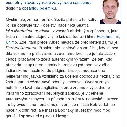
podnětný a svou výhradu za výhradu částečnou
,
došlo na
obsáhlou polemiku
.
Myslím ale, že není příliš důležité přít se o to, kolik
lidí se obdivuje tzv. Poselství náčelníka Seattla
jako literárnímu artefaktu
, v zásadě obdobným způsobem, jako
třeba minimálně stejně vlivné knize a teď už i filmu
Požehnej mi,
Ultimo
. Zde i tam přece vůbec nevadí, že předmětem zájmu je
literární literatura
. Problém ale nastává v okamžiku, kdy takové
dílo vezmeme příliš vážně a začínáme tvrdit, že je tato
fiction
čehosi pradávného zcela autentickým výrazem. Že ten, kdo
překládal neúplné poznámky k proslovu jednoho slavného
indiánského náčelníka do pidginu, tzn. zjednodušeného
neliterárního jazyka vzniklého za účelem obchodu a neznajícího
žádné jemné významové odstíny, zachoval původní smysl
natolik, že květnatá angličtina, kterou známe z výsledného
literárního zpracování neúplných zápisků, je víceméně
autentickým zachycením původního znění v indiánském jazyce.
To by ovšem znamenalo nejen věřit, že massa Bob vědět, co
náčelník chtít říct, ale massa Bob taky muset být moc moc
geniální spisovatel v pidgin. Howgh.