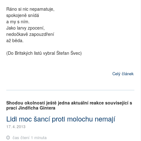
Ráno si nic nepamatuje,
spokojeně snídá
a my s ním.
Jako larvy zpocení,
nedočkavě zapouzdření
až běda.
(Do Britských listů vybral Štefan Švec)
Celý článek
Shodou okolností ještě jedna aktuální reakce související s
prací Jindřicha Gintera
Lidi moc šancí proti molochu nemají
17. 4. 2013
čas čtení 1 minuta