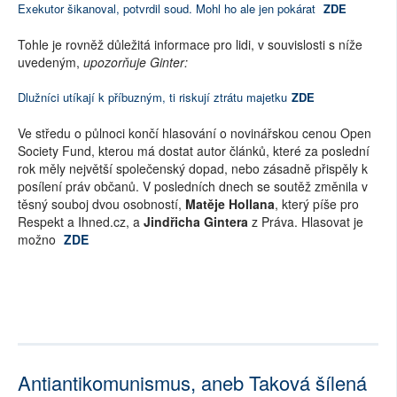
Exekutor šikanoval, potvrdil soud. Mohl ho ale jen pokárat
ZDE
Tohle je rovněž důležitá informace pro lidi, v souvislosti s níže
uvedeným,
upozorňuje Ginter:
Dlužníci utíkají k příbuzným, ti riskují ztrátu majetku
ZDE
Ve středu o půlnoci končí hlasování o novinářskou cenou Open
Society Fund, kterou má dostat autor článků, které za poslední
rok měly největší společenský dopad, nebo zásadně přispěly k
posílení práv občanů. V posledních dnech se soutěž změnila v
těsný souboj dvou osobností,
Matěje Hollana
, který píše pro
Respekt a Ihned.cz, a
Jindřicha Gintera
z Práva. Hlasovat je
možno
ZDE
Antiantikomunismus, aneb Taková šílená