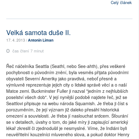
Celý článek
Velká samota duše II.
17. 4. 2013 /
Antonín Líman
čas čtení 7 minut
Řeč náčelníka Seattla (Seathl, nebo See-ahth), přes veškeré
pochybnosti o původním znění, byla vesměs přijata původními
obyvateli Severní Ameriky jako pravdivá, neboť přesně a
výmluvně reprezentuje jejich city o lidské správě věcí a o naší
Matce zemi. Buckminster Fuller ji nazval "jedním z nejhlubších
poselství všech dob". V její nynější podobě najdete řeč, jež se
Seattlovi připisuje na webu národa Squamish. Je třeba ji číst s
porozuměním, že její význam již daleko přesáhl historická
omezení a souvislosti. Je třeba jí naslouchat srdcem. Šťourání
se v detailech, úvahy o tom, do jaké míry ji zapisující americký
lékař zkreslil či zjednodušil je nesmyslné. Víme, že Indiáni byli
neuvěřitelní kouzelníci mluveného slova, a pokud doktor Henry