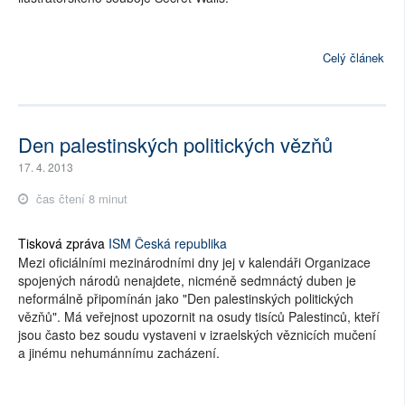
Celý článek
Den palestinských politických vězňů
17. 4. 2013
čas čtení 8 minut
Tisková zpráva
ISM Česká republika
Mezi oficiálními mezinárodními dny jej v kalendáři Organizace
spojených národů nenajdete, nicméně sedmnáctý duben je
neformálně připomínán jako "Den palestinských politických
vězňů". Má veřejnost upozornit na osudy tisíců Palestinců, kteří
jsou často bez soudu vystaveni v izraelských věznicích mučení
a jinému nehumánnímu zacházení.