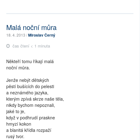
Malá noční můra
18. 4. 2013 /
Miroslav Černý
čas čtení < 1 minuta
Někteří tomu říkají malá
noční můra.
Jenže nebýt dětských
pěstí bušících do pelesti
a neznámého jazyka,
kterým zpívá skrze naše těla,
nikdy bychom nepoznali,
jaké to je,
když v podhrudí praskne
hmyzí kokon
a blanitá křídla rozpaží
rusý tvor.