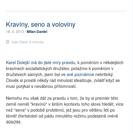
Kravíny, seno a voloviny
18. 4. 2013 /
Milan Daniel
čas čtení 4 minuty
Karel Dolejší má do jisté míry pravdu
, k poměrům v někdejších
kravínech socialistických družstev, potažmo k poměrům v
družstvech samých, jsem byl
ve své poznámce
nekritický.
Člověk si prostě někdy rád minulost idealizuje, zvlášť když se
musí potýkat s nevábnou přítomností.
Nemohu mu však dát za pravdu v tom, že by si premiér této
země neměl "kravínů" v širším kontextu toho slova hledět, více
než "sena" v podobě problémů, jež jsou pro většinu lidí po
téměř čtvrtstoletí od pádu minulého režimu podstatně méně
důležité.