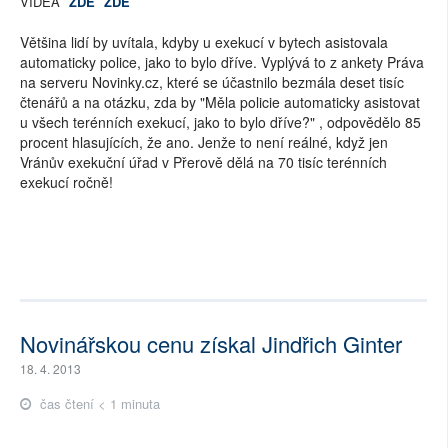
VIDEA
ZDE
ZDE
Většina lidí by uvítala, kdyby u exekucí v bytech asistovala
automaticky police, jako to bylo dříve. Vyplývá to z ankety Práva
na serveru Novinky.cz, které se účastnilo bezmála deset tisíc
čtenářů a na otázku, zda by "Měla policie automaticky asistovat
u všech terénních exekucí, jako to bylo dříve?" , odpovědělo 85
procent hlasujících, že ano. Jenže to není reálné, když jen
Vránův exekuční úřad v Přerově dělá na 70 tisíc terénních
exekucí ročně!
Novinářskou cenu získal Jindřich Ginter
18. 4. 2013
čas čtení < 1 minuta