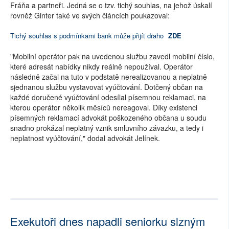
Fráňa a partneři. Jedná se o tzv. tichý souhlas, na jehož úskalí
rovněž Ginter také ve svých článcích poukazoval:
Tichý souhlas s podmínkami bank může přijít draho
ZDE
"Mobilní operátor pak na uvedenou službu zavedl mobilní číslo,
které adresát nabídky nikdy reálně nepoužíval. Operátor
následně začal na tuto v podstatě nerealizovanou a neplatně
sjednanou službu vystavovat vyúčtování. Dotčený občan na
každé doručené vyúčtování odesílal písemnou reklamaci, na
kterou operátor několik měsíců nereagoval. Díky existenci
písemných reklamací advokát poškozeného občana u soudu
snadno prokázal neplatný vznik smluvního závazku, a tedy i
neplatnost vyúčtování," dodal advokát Jelínek.
Exekutoři dnes napadli seniorku slzným