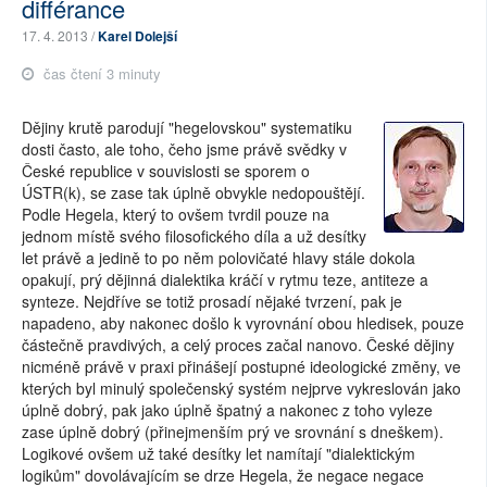
différance
17. 4. 2013 /
Karel Dolejší
čas čtení 3 minuty
Dějiny krutě parodují "hegelovskou" systematiku
dosti často, ale toho, čeho jsme právě svědky v
České republice v souvislosti se sporem o
ÚSTR(k), se zase tak úplně obvykle nedopouštějí.
Podle Hegela, který to ovšem tvrdil pouze na
jednom místě svého filosofického díla a už desítky
let právě a jedině to po něm polovičaté hlavy stále dokola
opakují, prý dějinná dialektika kráčí v rytmu teze, antiteze a
synteze. Nejdříve se totiž prosadí nějaké tvrzení, pak je
napadeno, aby nakonec došlo k vyrovnání obou hledisek, pouze
částečně pravdivých, a celý proces začal nanovo. České dějiny
nicméně právě v praxi přinášejí postupné ideologické změny, ve
kterých byl minulý společenský systém nejprve vykreslován jako
úplně dobrý, pak jako úplně špatný a nakonec z toho vyleze
zase úplně dobrý (přinejmenším prý ve srovnání s dneškem).
Logikové ovšem už také desítky let namítají "dialektickým
logikům" dovolávajícím se drze Hegela, že negace negace