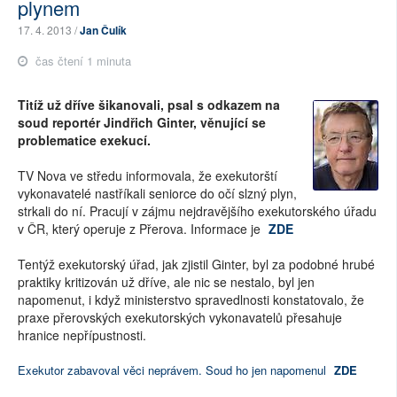
plynem
17. 4. 2013 /
Jan Čulík
čas čtení 1 minuta
Titíž už dříve šikanovali, psal s odkazem na
soud reportér Jindřich Ginter, věnující se
problematice exekucí.
TV Nova ve středu informovala, že exekutorští
vykonavatelé nastříkali seniorce do očí slzný plyn,
strkali do ní. Pracují v zájmu nejdravějšího exekutorského úřadu
v ČR, který operuje z Přerova. Informace je
ZDE
Tentýž exekutorský úřad, jak zjistil Ginter, byl za podobné hrubé
praktiky kritizován už dříve, ale nic se nestalo, byl jen
napomenut, i když ministerstvo spravedlnosti konstatovalo, že
praxe přerovských exekutorských vykonavatelů přesahuje
hranice nepřípustnosti.
Exekutor zabavoval věci neprávem. Soud ho jen napomenul
ZDE