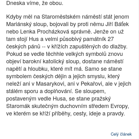
Dneska víme, že obou.
SOCIÁLNÍ SÍTĚ
Kdyby měl na Staroměstském náměstí stát jenom
RUBRIKY
Mariánský sloup, bojovali by proti němu Jiří Báťek
nebo Lenka Procházková správně. Jenže on už
PLNÁ VERZE STRÁNEK
tam stojí Hus a velmi působivý památník 27
českých pánů -- v křížích zapuštěných do dlažby.
Pokud se vedle těchhle velkých symbolů znovu
objeví barokní katolický sloup, dostane náměstí
napětí a hloubku, které mít má. Samo se stane
symbolem českých dějin a jejich smyslu, který
neleží ani v Masarykovi, ani v Pekařovi, ale v jejich
stálém sporu a doplňování. Se sloupem,
postaveným vedle Husa, se stane pražský
Staromák skutečným duchovním středem Evropy,
ve kterém se kříží příběhy, cesty, ideje a pravdy.
Celý článek