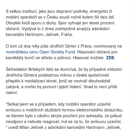
S velkou institucí, jako jsou dopravní podniky, energetici či
mobilní operátoři se v Česku soudí ročně kolem 50 tisíc lidí.
Obvykle kvůli sporu o dluhy. Spor vyhraje jen deset procent
občanů. Vyplývá to z dnes zveřejněné analýzy advokátní
kanceláře Hartmann, Jelínek, Fráňa.
O tom už dva roky píše Jindřich Ginter z Práva, nominovaný na
novinářskou cenu Open Society Fund
. Hlasování občanů pro
kandidáty končí ve středu o půlnoci. Hlasovat můžete
ZDE
.
Šéfredaktor Britských listů se domnívá, že by případné vítězství
Jindřicha Gintera podstatnou měrou v české společnosti
přispělo k medializaci témat, jimiž se novinář dlouhodobě
zabývá, a mohlo by pomoci i jejich řešení. Snad to není příliš
naivní.
"Setkal jsem se s případem, kdy mobilní operátor uzavřel
smlouvu o mobilních službách formou elektronického dotazníku,
ve kterém bylo v závěru skryto poučení pro adresáta, že pokud
neodpoví a nebude reagovat, má se za to, že smlouvu uzavřel,
" uvedl Milan Jelínek z advokátní kanceláře Hartmann, Jelínek,