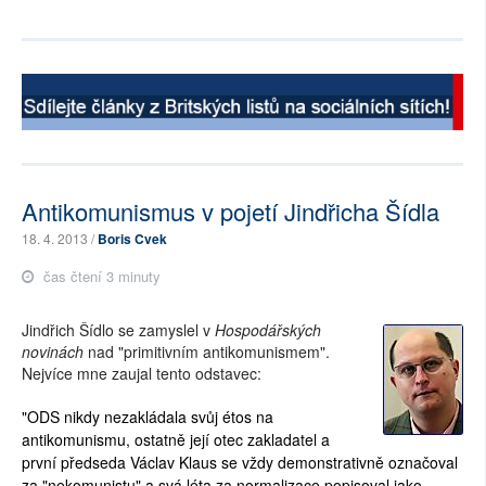
Antikomunismus v pojetí Jindřicha Šídla
18. 4. 2013 /
Boris Cvek
čas čtení 3 minuty
Jindřich Šídlo se zamyslel v
Hospodářských
novinách
nad "primitivním antikomunismem".
Nejvíce mne zaujal tento odstavec:
"ODS nikdy nezakládala svůj étos na
antikomunismu, ostatně její otec zakladatel a
první předseda Václav Klaus se vždy demonstrativně označoval
za "nekomunistu" a svá léta za normalizace popisoval jako