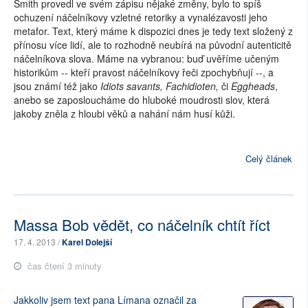
Smith provedl ve svém zápisu nějaké změny, bylo to spíš
ochuzení náčelníkovy vzletné retoriky a vynalézavosti jeho
metafor. Text, který máme k dispozici dnes je tedy text složený z
přínosu více lidí, ale to rozhodně neubírá na původní autenticitě
náčelníkova slova. Máme na vybranou: buď uvěříme učeným
historikům -- kteří pravost náčelníkovy řeči zpochybňují --, a
jsou známí též jako
Idiots savants, Fachidioten,
či
Eggheads
,
anebo se zaposloucháme do hluboké moudrosti slov, která
jakoby zněla z hloubi věků a nahání nám husí kůži.
Celý článek
Massa Bob vědět, co náčelník chtít říct
17. 4. 2013 /
Karel Dolejší
čas čtení 3 minuty
Jakkoliv jsem text pana Límana označil za