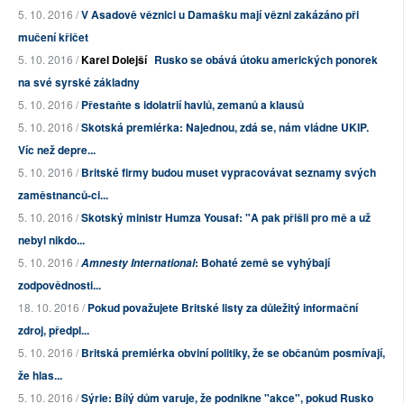
5. 10. 2016 /
V Asadově věznici u Damašku mají vězni zakázáno při
mučení křičet
5. 10. 2016 /
Karel Dolejší
Rusko se obává útoku amerických ponorek
na své syrské základny
5. 10. 2016 /
Přestaňte s idolatrií havlů, zemanů a klausů
5. 10. 2016 /
Skotská premiérka: Najednou, zdá se, nám vládne UKIP.
Víc než depre...
5. 10. 2016 /
Britské firmy budou muset vypracovávat seznamy svých
zaměstnanců-ci...
5. 10. 2016 /
Skotský ministr Humza Yousaf: "A pak přišli pro mě a už
nebyl nikdo...
5. 10. 2016 /
: Bohaté země se vyhýbají
Amnesty International
zodpovědnosti...
18. 10. 2016 /
Pokud považujete Britské listy za důležitý informační
zdroj, předpl...
5. 10. 2016 /
Britská premiérka obviní politiky, že se občanům posmívají,
že hlas...
5. 10. 2016 /
Sýrie: Bílý dům varuje, že podnikne "akce", pokud Rusko