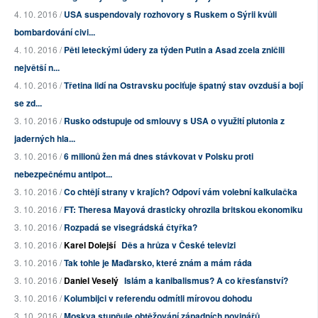
4. 10. 2016 /
USA suspendovaly rozhovory s Ruskem o Sýrii kvůli
bombardování civi...
4. 10. 2016 /
Pěti leteckými údery za týden Putin a Asad zcela zničili
největší n...
4. 10. 2016 /
Třetina lidí na Ostravsku pociťuje špatný stav ovzduší a bojí
se zd...
3. 10. 2016 /
Rusko odstupuje od smlouvy s USA o využití plutonia z
jaderných hla...
3. 10. 2016 /
6 milionů žen má dnes stávkovat v Polsku proti
nebezpečnému antipot...
3. 10. 2016 /
Co chtějí strany v krajích? Odpoví vám volební kalkulačka
3. 10. 2016 /
FT: Theresa Mayová drasticky ohrozila britskou ekonomiku
3. 10. 2016 /
Rozpadá se visegrádská čtyřka?
3. 10. 2016 /
Karel Dolejší
Děs a hrůza v České televizi
3. 10. 2016 /
Tak tohle je Maďarsko, které znám a mám ráda
3. 10. 2016 /
Daniel Veselý
Islám a kanibalismus? A co křesťanství?
3. 10. 2016 /
Kolumbijci v referendu odmítli mírovou dohodu
3. 10. 2016 /
Moskva stupňuje obtěžování západních novinářů