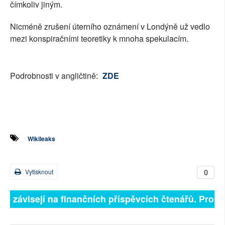
čímkoliv jiným.
Nicméně zrušení úterního oznámení v Londýně už vedlo
mezi konspiračními teoretiky k mnoha spekulacím.
Podrobnosti v angličtině:
ZDE
Wikileaks
0
Vytisknout
lně závisejí na finančních příspěvcích čtenářů. Prosím