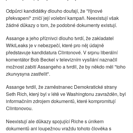
Odpůrci kandidátky dlouho doufají, že "říjnové
překvapení" zničí její volební kampaň. Neexistují však
žádné důkazy o tom, že podobné dokumenty existují.
Assange a jeho příznivci dlouho tvrdí, že zakladatel
WikiLeaks je v nebezpečí, které pro něj údajně
představuje kandidatura Clintonové. V srpnu liberální
komentátor Bob Beckel v televizním vysílání naznačil
možnost zabití Assangeho a tvrdil, že by někdo měl "toho
zkurvysyna zastřelit".
Assange tvrdil, že zaměstnanec Demokratické strany
Seth Rich, který byl v létě ve Washingtonu zavražděn, byl
informačním zdrojem dokumentů, které kompromitují
Clintonovou.
Neexistují ale důkazy spojující Riche s únikem
dokumentů ani loupežnou vraždu tohoto člověka s