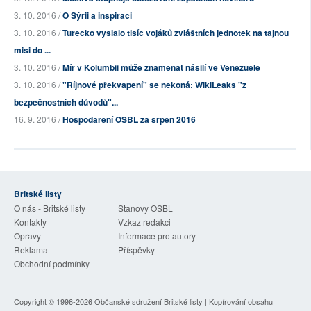
3. 10. 2016 /
O Sýrii a inspiraci
3. 10. 2016 /
Turecko vyslalo tisíc vojáků zvláštních jednotek na tajnou
misi do ...
3. 10. 2016 /
Mír v Kolumbii může znamenat násilí ve Venezuele
3. 10. 2016 /
"Říjnové překvapení" se nekoná: WikiLeaks "z
bezpečnostních důvodů"...
16. 9. 2016 /
Hospodaření OSBL za srpen 2016
Britské listy
O nás - Britské listy
Stanovy OSBL
Kontakty
Vzkaz redakci
Opravy
Informace pro autory
Reklama
Příspěvky
Obchodní podmínky
Copyright © 1996-2026
Občanské sdružení Britské listy
| Kopírování obsahu