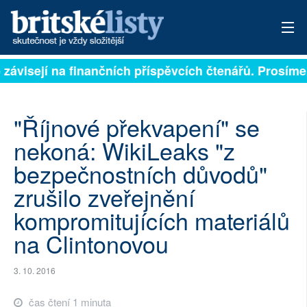
 závisejí na finančních příspěvcích čtenářů. Prosíme,
PŘIHLÁSIT
AKTUÁLNÍ VYDÁNÍ
"Říjnové překvapení" se
ARCHIV
nekoná: WikiLeaks "z
bezpečnostních důvodů"
ROZHOVORY
zrušilo zveřejnění
TÉMATA
kompromitujících materiálů
NEJČTENĚJŠÍ ZA 7 DNÍ
na Clintonovou
AUTOŘI
3. 10. 2016
PŘÍSPĚVKY NA PROVOZ
čas čtení 1 minuta