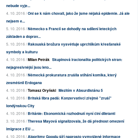
nebude vyje...
4. 10. 2016 /
Oni se k nám chovali, jako že jsme nějaká epidemie. Já ale
nejsem e...
5. 10. 2016 /
Německo s Francií se dohodly na sdílení leteckých
základen a doprav...
5. 10. 2016 /
Rakouská brožura vysvětluje uprchlíkům křesťanské
symboly a kulturu
4. 10. 2016 /
Milan Petrák
Skupinová iracionalita politických stran:
nejagresivnější jsou leto...
4. 10. 2016 /
Německá prokuratura zrušila stíhání komika, který
zesměšnil Erdogana
4. 10. 2016 /
Tomasz Oryński
Mezitím v Absurdistánu 5
4. 10. 2016 /
Britská libra padá: Konzervativci zřejmě "zruší"
londýnskou City
4. 10. 2016 /
Británie: Ekonomická rozhodnutí nyní činí diletanti
3. 10. 2016 /
Theresa Mayová signalizovala, že dá přednost omezení
imigrace z EU ...
4. 10. 2016 /
Algoritmy Googlu šíří naprosto vymyšlené informace