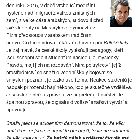
den roku 2015, v době vrcholící mediální
SOCIÁLNÍ SÍTĚ
hysterie nad imigrací z válkou zmítaných
zemí, z velké části arabských, si dovolil před
RUBRIKY
své studenty na Masarykově gymnáziu v
Plzni předstoupit v arabském tradičním
PLNÁ VERZE STRÁNEK
oděvu. Co tím sledoval, říká v rozhovoru pro
Britské listy
.
Je zajímavé, že české školy vytěsňují pedagogy, kteří
jsou schopni sdělit studentům následující myšlenky.
Pravda, mají jich na rozdávání. Míra pokrytectví, jejíž
prostřednictví se snažilo vedení školy bojovat se
smyslem poznání, je těžko uvěřitelná. Reakce studentů je
naopak přirozená: hájí někoho, kdo je skutečně vzdělává.
Je vlastně dobrou zprávou, že nepreferují tmářství. Je
špatnou zprávou, že digitální divošství tmářství vytváří a
upevňuje...
Snažil jsem se studentům demonstrovat, že to, že věci
nevidíme, nejsme schopni je pochopit, ještě neznamená,
že věci neexistují. Že
každý nějak vzdělaný člověk má