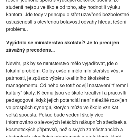
studenti nejsou ve škole od toho, aby hodnotili výuku
kantora. Jde tedy v principu o střet uzavřené bezbolestné
ustrašenosti s otevřenou bolavostí odvahy hledat řešení
problému.
Vyjádřilo se ministerstvo školství? Je to přeci jen
závažný precedens...
Nevím, jak by se ministerstvo mělo vyjadřovat, jde o
lokální problém. Co by ovšem mělo ministerstvo vést v
patrnosti, je způsob výběru kvalitního školského
managementu. Od něho se totiž odvíjí nastavení "firemní
kultury" školy. K čemu jsou ve škole kreativní a pracovití
pedagogové, když jejich potenciál není náležitě rozvíjen
ve prospěch synergií, kterých může ve škole vznikat
velká spousta. Pokud bude vedení školy více
informováno o slevových letácích nákupních středisek a
kosmetických přípravků, než o svých zaměstnancích a
studentech, studijních programech a projektech, které