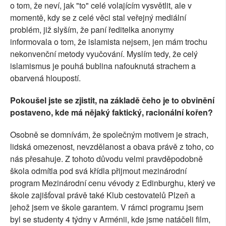
o tom, že neví, jak "to" celé volajícím vysvětlit, ale v
momentě, kdy se z celé věci stal veřejný mediální
problém, již slyším, že paní ředitelka anonymy
informovala o tom, že islamista nejsem, jen mám trochu
nekonvenční metody vyučování. Myslím tedy, že celý
islamismus je pouhá bublina nafouknutá strachem a
obarvená hloupostí.
Pokoušel jste se zjistit, na základě čeho je to obvinění
postaveno, kde má nějaký faktický, racionální kořen?
Osobně se domnívám, že společným motivem je strach,
lidská omezenost, nevzdělanost a obava právě z toho, co
nás přesahuje. Z tohoto důvodu velmi pravděpodobně
škola odmítla pod svá křídla přijmout mezinárodní
program Mezinárodní cenu vévody z Edinburghu, který ve
škole zajišťoval právě také Klub cestovatelů Plzeň a
jehož jsem ve škole garantem. V rámci programu jsem
byl se studenty 4 týdny v Arménii, kde jsme natáčeli film,