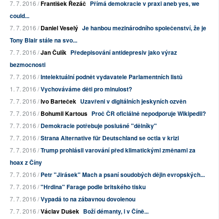
7. 7. 2016 /
František Řezáč
Přímá demokracie v praxi aneb yes, we
could...
7. 7. 2016 /
Daniel Veselý
Je hanbou mezinárodního společenství, že je
Tony Blair stále na svo...
7. 7. 2016 /
Jan Čulík
Předepisování antidepresiv jako výraz
bezmocnosti
7. 7. 2016 /
Intelektuální podnět vydavatele Parlamentních listů
1. 7. 2016 /
Vychováváme děti pro minulost?
7. 7. 2016 /
Ivo Barteček
Uzavřeni v digitálních jeskyních ozvěn
7. 7. 2016 /
Bohumil Kartous
Proč ČR oficiálně nepodporuje Wikipedii?
7. 7. 2016 /
Demokracie potřebuje poslušné "dělníky"
7. 7. 2016 /
Strana Alternative für Deutschland se octla v krizi
7. 7. 2016 /
Trump prohlásil varování před klimatickými změnami za
hoax z Číny
7. 7. 2016 /
Petr "Jirásek" Mach a psaní soudobých dějin evropských...
7. 7. 2016 /
"Hrdina" Farage podle britského tisku
7. 7. 2016 /
Vypadá to na zábavnou dovolenou
7. 7. 2016 /
Václav Dušek
Boží démanty, i v Číně...