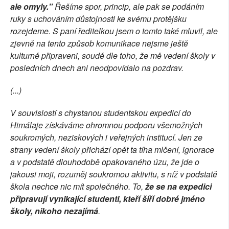
ale omyly."
Řešíme spor, princip, ale pak se podáním
ruky s uchováním důstojnosti ke svému protějšku
rozejdeme. S paní ředitelkou jsem o tomto také mluvil, ale
zjevně na tento způsob komunikace nejsme ještě
kulturně připraveni, soudě dle toho, že mě vedení školy v
posledních dnech ani neodpovídalo na pozdrav.
(...)
V souvislostí s chystanou studentskou expedicí do
Himálaje získáváme ohromnou podporu všemožných
soukromých, neziskových i veřejných institucí. Jen ze
strany vedení školy přichází opět ta tíha mlčení, ignorace
a v podstatě dlouhodobě opakovaného úzu, že jde o
jakousi moji, rozuměj soukromou aktivitu, s níž v podstatě
škola nechce nic mít společného. To,
že se na expedici
připravují vynikající studenti, kteří šíří dobré jméno
školy, nikoho nezajímá
.