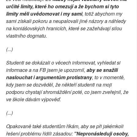
určité limity, které ho omezují a že bychom si tyto
limity měli uvědomovat i my sami
, totiž abychom my
sami získali pokoru a neupalovali jiné názory a náhledy
na koniášovských hranicích, které se zažehávají silou
vlastního dogmatu.
(...)
Studenti se dokázali o věcech informovat, vyhledat si
informace a na FB jsem je upozornil,
aby se snažili
naslouchat i argumentům protistrany
, to v momentě,
kdy jsem se dozvěděl, že někteří studenti na moji
podporu chystají shromáždění poté, co jsem zveřejnil, že
ve škole dávám výpověď.
(...)
Opakovaně také studentům říkám, aby se při jakémkoli
řešení problému řídili zásadou:
"Nepronásleduji osoby,