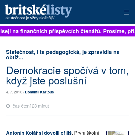
ejí na finančních příspěvcích čtenářů. Prosíme, přispě
PŘIHLÁSIT
AKTUÁLNÍ VYDÁNÍ
Statečnost, i ta pedagogická, je zpravidla na
obtíž...
ARCHIV
Demokracie spočívá v tom,
ROZHOVORY
když jste poslušní
TÉMATA
4. 7. 2016 /
Bohumil Kartous
NEJČTENĚJŠÍ ZA 7 DNÍ
čas čtení 23 minut
AUTOŘI
PŘÍSPĚVKY NA PROVOZ
Antonín Kolář si dovolil příliš
. První školní