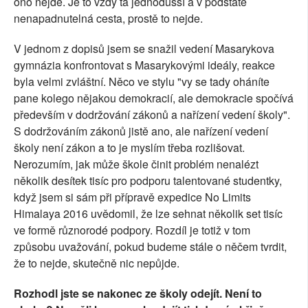
ono nejde. Je to vždy ta jednodušší a v podstatě
nenapadnutelná cesta, prostě to nejde.
V jednom z dopisů jsem se snažil vedení Masarykova
gymnázia konfrontovat s Masarykovými ideály, reakce
byla velmi zvláštní. Něco ve stylu "vy se tady oháníte
pane kolego nějakou demokracií, ale demokracie spočívá
především v dodržování zákonů a nařízení vedení školy".
S dodržováním zákonů jistě ano, ale nařízení vedení
školy není zákon a to je myslím třeba rozlišovat.
Nerozumím, jak může škole činit problém nenalézt
několik desítek tisíc pro podporu talentované studentky,
když jsem si sám při přípravě expedice No Limits
Himalaya 2016 uvědomil, že lze sehnat několik set tisíc
ve formě různorodé podpory. Rozdíl je totiž v tom
způsobu uvažování, pokud budeme stále o něčem tvrdit,
že to nejde, skutečně nic nepůjde.
Rozhodl jste se nakonec ze školy odejít. Není to