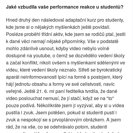
Jaké vzbudila vaše performance reakce u studentů?
Hned druhý den následoval adaptační kurz pro studenty,
kde jsme si o nějakých myšlenkách ještě povídali.
Posléze proběhl třídní aktiv, kde jsem se rodičů ptal, jestli
k dané věci nemají nějaké připomínky. Vše v podstatě
mohlo zdánlivě usnout, kdyby video nebylo volně
dostupné na youtube, o čemž se dozvědělo vedení školy
a začal konflikt, nikoli ovšem s myšlenkami sdělenými ve
videu, které vedení školy neznalo. Střetl se byrokratický
aparát neinformovanosti lpící na formě s postojem, který
hájí jednotu obsahu a formy ve své celistvosti, navíc
veřejně. Ještě 21. 6. mi paní ředitelka tvrdila, že dané
video poslouchat nemusí, že jí stačí, když se na "to"
pouze podívá. Několikráte jsem ji vyzýval, aby si u videa
pustila i zvuk. Jsem potěšen, pokud si studenti pustí i
zvuk a nespokojí se s prvoplánovým obrázkem. A jsem
rád, že na vše, co se odehrávalo potom, studenti