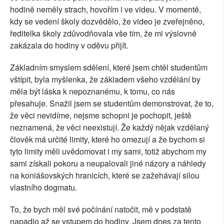
hodině neměly strach, hovořím i ve videu. V momentě,
kdy se vedení školy dozvědělo, že video je zveřejněno,
ředitelka školy zdůvodňovala vše tím, že mi výslovně
zakázala do hodiny v oděvu přijít.
Základním smyslem sdělení, které jsem chtěl studentům
vštípit, byla myšlenka, že základem všeho vzdělání by
měla být láska k nepoznanému, k tomu, co nás
přesahuje. Snažil jsem se studentům demonstrovat, že to,
že věci nevidíme, nejsme schopni je pochopit, ještě
neznamená, že věci neexistují. Že každý nějak vzdělaný
člověk má určité limity, které ho omezují a že bychom si
tyto limity měli uvědomovat i my sami, totiž abychom my
sami získali pokoru a neupalovali jiné názory a náhledy
na koniášovských hranicích, které se zažehávají silou
vlastního dogmatu.
To, že bych měl své počínání natočit, mě v podstatě
napadlo až se vstupem do hodiny. Jsem dnes za tento