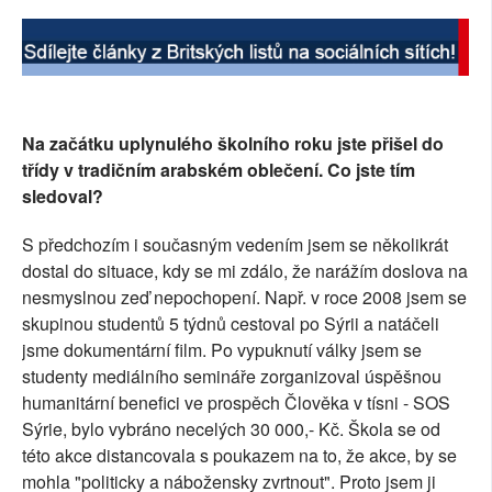
Na začátku uplynulého školního roku jste přišel do
třídy v tradičním arabském oblečení. Co jste tím
sledoval?
S předchozím i současným vedením jsem se několikrát
dostal do situace, kdy se mi zdálo, že narážím doslova na
nesmyslnou zeď nepochopení. Např. v roce 2008 jsem se
skupinou studentů 5 týdnů cestoval po Sýrii a natáčeli
jsme dokumentární film. Po vypuknutí války jsem se
studenty mediálního semináře zorganizoval úspěšnou
humanitární benefici ve prospěch Člověka v tísni - SOS
Sýrie, bylo vybráno necelých 30 000,- Kč. Škola se od
této akce distancovala s poukazem na to, že akce, by se
mohla "politicky a nábožensky zvrtnout". Proto jsem ji