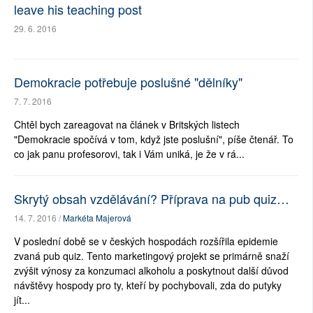
leave his teaching post
29. 6. 2016
Demokracie potřebuje poslušné "dělníky"
7. 7. 2016
Chtěl bych zareagovat na článek v Britských listech
"Demokracie spočívá v tom, když jste poslušní", píše čtenář. To
co jak panu profesorovi, tak i Vám uniká, je že v rá...
Skrytý obsah vzdělávání? Příprava na pub quiz…
14. 7. 2016 /
Markéta Majerová
V poslední době se v českých hospodách rozšířila epidemie
zvaná pub quiz. Tento marketingový projekt se primárně snaží
zvýšit výnosy za konzumaci alkoholu a poskytnout další důvod
návštěvy hospody pro ty, kteří by pochybovali, zda do putyky
jít...