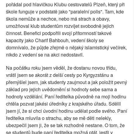
pořádal pod hlavičkou Klubu cestovatelů Plzeň, který při
škole funguje v podstatě jako "paralelní polis". Tam, kde
škola nemůže a nechce, nebo má strach a obavy,
umožňoval klub studentům rozvíjet svobodně jejich
činnost. Benefici podpořili svojí přítomností takové
kapacity jako Charif Bahbouh, vedení školy se
domnívalo, že půjde zřejmě o nějaký islamistický večírek,
nikdo z vedení se na akci nedostavil.
Na počátku roku jsem věděl, že dostanu novou třídu,
vrátil jsem se akorát z delší cesty po Kyrgyzstánu a
přemýšlel jsem, jak studenty zaujmout a jak položit pevný
základ pro jejich uvědomění si hodnoty sebe sama a
hodnoty vzdělání. Paní ředitelka původně na moji hodinu
chtěla pozvat jakési úředníky z krajského úřadu. Sdělil
jsem jí, že si chci úvodní hodinu udělat podle svého. Paní
ředitelka mluvila o strachu, aby se mě děti nelekly,
ubezpečil jsem ji, že se tak rozhodně nestane. O tom, že
se studentů bude paní ředitelka možná ptát, jestli v