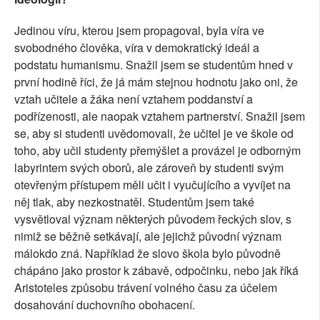
Jedinou víru, kterou jsem propagoval, byla víra ve
svobodného člověka, víra v demokratický ideál a
podstatu humanismu. Snažil jsem se studentům hned v
první hodině říci, že já mám stejnou hodnotu jako oni, že
vztah učitele a žáka není vztahem poddanství a
podřízenosti, ale naopak vztahem partnerství. Snažil jsem
se, aby si studenti uvědomovali, že učitel je ve škole od
toho, aby učil studenty přemýšlet a provázel je odborným
labyrintem svých oborů, ale zároveň by studenti svým
otevřeným přístupem měli učit i vyučujícího a vyvíjet na
něj tlak, aby nezkostnatěl. Studentům jsem také
vysvětloval význam některých původem řeckých slov, s
nimiž se běžně setkávají, ale jejichž původní význam
málokdo zná. Například že slovo škola bylo původně
chápáno jako prostor k zábavě, odpočinku, nebo jak říká
Aristoteles způsobu trávení volného času za účelem
dosahování duchovního obohacení.