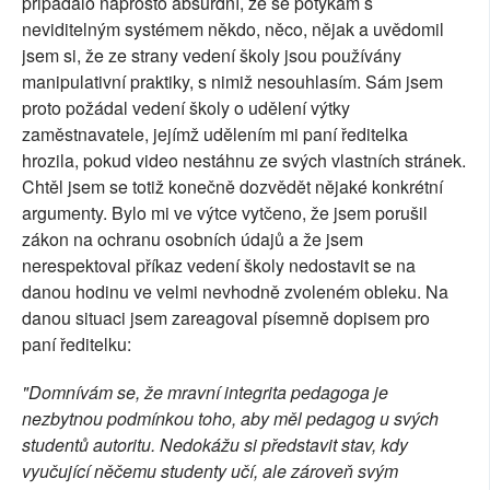
připadalo naprosto absurdní, že se potýkám s
neviditelným systémem někdo, něco, nějak a uvědomil
jsem si, že ze strany vedení školy jsou používány
manipulativní praktiky, s nimiž nesouhlasím. Sám jsem
proto požádal vedení školy o udělení výtky
zaměstnavatele, jejímž udělením mi paní ředitelka
hrozila, pokud video nestáhnu ze svých vlastních stránek.
Chtěl jsem se totiž konečně dozvědět nějaké konkrétní
argumenty. Bylo mi ve výtce vytčeno, že jsem porušil
zákon na ochranu osobních údajů a že jsem
nerespektoval příkaz vedení školy nedostavit se na
danou hodinu ve velmi nevhodně zvoleném obleku. Na
danou situaci jsem zareagoval písemně dopisem pro
paní ředitelku:
"Domnívám se, že mravní integrita pedagoga je
nezbytnou podmínkou toho, aby měl pedagog u svých
studentů autoritu. Nedokážu si představit stav, kdy
vyučující něčemu studenty učí, ale zároveň svým