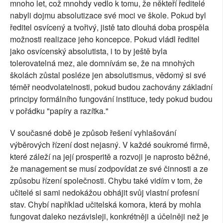
mnoho let, což mnohdy vedlo k tomu, že někteří ředitelé
nabyli dojmu absolutizace své moci ve škole. Pokud byl
ředitel osvícený a tvořivý, jistě tato dlouhá doba prospěla
možnosti realizace jeho koncepce. Pokud vládl ředitel
jako osvícenský absolutista, i to by ještě byla
tolerovatelná mez, ale domnívám se, že na mnohých
školách zůstal posléze jen absolutismus, vědomý si své
téměř neodvolatelnosti, pokud budou zachovány základní
principy formálního fungování instituce, tedy pokud budou
v pořádku "papíry a razítka."
V současné době je způsob řešení vyhlašování
výběrových řízení dost nejasný. V každé soukromé firmě,
které záleží na její prosperitě a rozvoji je naprosto běžné,
že management se musí zodpovídat ze své činnosti a ze
způsobu řízení společnosti. Chybu také vidím v tom, že
učitelé si sami nedokážou obhájit svůj vlastní profesní
stav. Chybí například učitelská komora, která by mohla
fungovat daleko nezávisleji, konkrétněji a účelněji než je