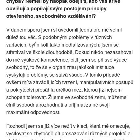
chyba? Neměli by naopak odejít ti, kdo vás křivě
obviňují a popírají svým postojem principy
otevřeného, svobodného vzdělávání?
V daném sporu jsem si uvědomil jednu pro mě velmi
důležitou věc. S podobnými problémy v různých
variacích, byť nikoli takto medializovaných, jsem se
střetával ve škole dlouhodobě. Dokud nikdo nezasahoval
do mé výukové kompetence, cítil jsem se při své výuce
svobodný, to že se v organizmu jakékoli instituce
vyskytují problémy, se stává všude. V tomto případě
ovšem míra zavádějících tvrzení, manipulativních postupů
a pokrytectví přesáhla určitou mez, kterou již nejsem
schopen tolerovat. Žijeme ve svobodné zemi, můžeme
činit svobodná rozhodnutí a přijímat za ně svoji
maximální odpovědnost.
Rozhodl jsem se již více nežít v kleci, která mě omezuje,
vysilovat se zbytečně při prosazování různých projektů a