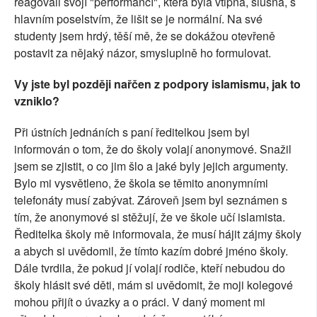
reagovali svojí "performancí", která byla vtipná, slušná, s
hlavním poselstvím, že lišit se je normální. Na své
studenty jsem hrdý, těší mě, že se dokážou otevřeně
postavit za nějaký názor, smysluplně ho formulovat.
Vy jste byl později nařčen z podpory islamismu, jak to
vzniklo?
Při ústních jednáních s paní ředitelkou jsem byl
informován o tom, že do školy volají anonymové. Snažil
jsem se zjistit, o co jim šlo a jaké byly jejich argumenty.
Bylo mi vysvětleno, že škola se těmito anonymními
telefonáty musí zabývat. Zároveň jsem byl seznámen s
tím, že anonymové si stěžují, že ve škole učí islamista.
Ředitelka školy mě informovala, že musí hájit zájmy školy
a abych si uvědomil, že tímto kazím dobré jméno školy.
Dále tvrdila, že pokud jí volají rodiče, kteří nebudou do
školy hlásit své děti, mám si uvědomit, že moji kolegové
mohou přijít o úvazky a o práci. V daný moment mi