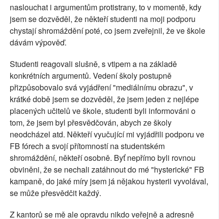
naslouchat i argumentům protistrany, to v momentě, kdy
jsem se dozvěděl, že někteří studenti na moji podporu
chystají shromáždění poté, co jsem zveřejnil, že ve škole
dávám výpověď.
Studenti reagovali slušně, s vtipem a na základě
konkrétních argumentů. Vedení školy postupně
přizpůsobovalo svá vyjádření "mediálnímu obrazu", v
krátké době jsem se dozvěděl, že jsem jeden z nejlépe
placených učitelů ve škole, studenti byli informováni o
tom, že jsem byl přesvědčován, abych ze školy
neodcházel atd. Někteří vyučující mi vyjádřili podporu ve
FB fórech a svojí přítomností na studentském
shromáždění, někteří osobně. Byť nepřímo byli rovnou
obviněni, že se nechali zatáhnout do mé "hysterické" FB
kampaně, do jaké míry jsem já nějakou hysterii vyvolával,
se může přesvědčit každý.
Z kantorů se mě ale opravdu nikdo veřejně a adresně