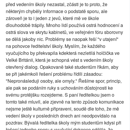
před vedením školy nezastal, zčásti je to proto, že
některým chyběly informace o podstatě sporu, ale
zároveň je to i jeden z jevů, které mě ve škole
dlouhodobě trápily. Mnoho lidí používá ostrá hodnocení a
ostrá slova ve skrytu kabinetů, ve veřejném fóru sborovny
se dělá jakoby nic. Problémy se naopak řeší "v utajení"
na pohovce ředitelství školy. Myslím, že každého
vyučujícího by překvapila kdekterá nezletilá holčička ve
Velké Británii, která je schopná vést s vedením školy
otevřený dialog. Opakovaně také studentům říkám, aby
se při jakémkoli řešení problému řídili zásadou:
"Nepronásleduji osoby, ale omyly." Řešíme spor, princip,
ale pak se podáním ruky s uchováním důstojnosti ke
svému protějšku rozejdeme. S paní ředitelkou jsem o
tomto také mluvil, ale zjevně na tento způsob komunikace
nejsme ještě kulturně připraveni, soudě dle toho, že mě
vedení školy v posledních dnech ani neodpovídalo na
pozdrav. Bývalá ředitelka školy mým studentům kdysi při
řešení jednoho sporu s vyučující dokonce sdělila, že