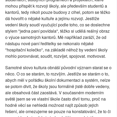
mohou přispět k rozvoji školy, ale především studentů a
kantorů, tedy nikoli pouze budovy z cihel, potom se těžko
dá hovořit o nějaké kultuře a jejímu rozvoji. Jestliže
vedení školy soudí vyučující podle toho, co se doslechne
stylem "jedna paní povídala", těžko si udělá reálný obraz
o výuce samotných kantorů. Mě například zaráží, že od
nástupu nové paní ředitelky se nekonalo nějaké
"hospitační kolečko", na základě něhož by vedení školy
mohlo porovnávat, soudit, rozvíjet, spojovat. motivovat.
Samotné slovo kultura obnáší původní význam starat se o
něco. O co se starám, to rozvíjím. Jestliže se starám o to,
abych měl v pořádku školní dokumentaci a systém, nelze
se potom divit, že školy jsou formálně jistě dobře vedeny,
ale obsahová část zaostává. V současném moderním
světě jsem se ve vlastní škole často divil tomu, proč na
hodně věcí se nehledá možnost najít způsob jejich
řešení, ale omezujeme se pouze na konstatování, že to či