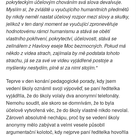
pokryteckým účelovým chováním svá slova devalvuje.
Myslím si, že zvláště u vyučujícího humanitních předmětů
by nikdy neměl nastat účelový rozpor mezi slovy a skutky,
jelikož v ten daný moment se vyučující zpronevěřuje
hodnotovému rámci humanismu a stává se obětí
vlastního pokřivení, pokrytectví, účelovosti, stává se
zelinářem z Havlovy eseje Moc bezmocných. Pokud má
někdo z videa strach, zajímala by mě podstata tohoto
strachu, já se za své ve videu vyjádřené postoje a
myšlenky nestydím, plně si za nimi stojím."
Teprve v den konání pedagogické porady, kdy jsem
vedení školy oznámil svoji výpověď, se paní ředitelka
vyjádřila, že do školy volaly dva anonymní telefonáty.
Nemohu soudit, ale skoro se domnívám, že to byla
účelově vytvořená věc, že do školy vlastně nikdo nevolal.
Zároveň absolutně nechápu, proč by se vedení školy
anonymy mělo zabývat a velmi vesele působil
argumentační kolotoč, kdy nejprve paní ředitelka hovořila