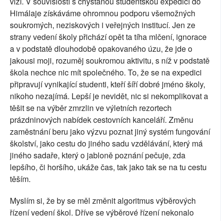
vizí. V souvislostí s chystanou studentskou expedicí do
Himálaje získáváme ohromnou podporu všemožných
soukromých, neziskových i veřejných institucí. Jen ze
strany vedení školy přichází opět ta tíha mlčení, ignorace
a v podstatě dlouhodobě opakovaného úzu, že jde o
jakousi moji, rozuměj soukromou aktivitu, s níž v podstatě
škola nechce nic mít společného. To, že se na expedici
připravují vynikající studenti, kteří šíří dobré jméno školy,
nikoho nezajímá. Lepší je nevidět, nic si nekomplikovat a
těšit se na výběr zmrzlin ve výletních rezortech
prázdninových nabídek cestovních kanceláří. Změnu
zaměstnání beru jako výzvu poznat jiný systém fungování
školství, jako cestu do jiného sadu vzdělávání, který má
jiného sadaře, který o jabloně poznání pečuje, zda
lepšího, či horšího, ukáže čas, tak jako tak se na tu cestu
těším.
Myslím si, že by se měl změnit algoritmus výběrových
řízení vedení škol. Dříve se výběrové řízení nekonalo