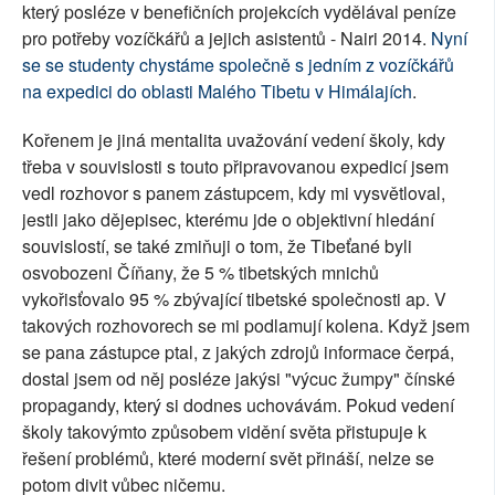
který posléze v benefičních projekcích vydělával peníze
pro potřeby vozíčkářů a jejich asistentů - Nairi 2014.
Nyní
se se studenty chystáme společně s jedním z vozíčkářů
na expedici do oblasti Malého Tibetu v Himálajích
.
Kořenem je jiná mentalita uvažování vedení školy, kdy
třeba v souvislosti s touto připravovanou expedicí jsem
vedl rozhovor s panem zástupcem, kdy mi vysvětloval,
jestli jako dějepisec, kterému jde o objektivní hledání
souvislostí, se také zmiňuji o tom, že Tibeťané byli
osvobozeni Číňany, že 5 % tibetských mnichů
vykořisťovalo 95 % zbývající tibetské společnosti ap. V
takových rozhovorech se mi podlamují kolena. Když jsem
se pana zástupce ptal, z jakých zdrojů informace čerpá,
dostal jsem od něj posléze jakýsi "výcuc žumpy" čínské
propagandy, který si dodnes uchovávám. Pokud vedení
školy takovýmto způsobem vidění světa přistupuje k
řešení problémů, které moderní svět přináší, nelze se
potom divit vůbec ničemu.