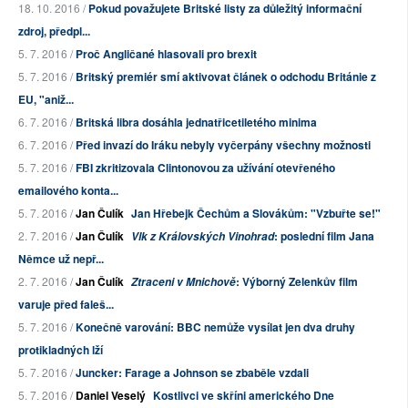
18. 10. 2016 /
Pokud považujete Britské listy za důležitý informační
zdroj, předpl...
5. 7. 2016 /
Proč Angličané hlasovali pro brexit
5. 7. 2016 /
Britský premiér smí aktivovat článek o odchodu Británie z
EU, "aniž...
6. 7. 2016 /
Britská libra dosáhla jednatřicetiletého minima
6. 7. 2016 /
Před invazí do Iráku nebyly vyčerpány všechny možnosti
5. 7. 2016 /
FBI zkritizovala Clintonovou za užívání otevřeného
emailového konta...
5. 7. 2016 /
Jan Čulík
Jan Hřebejk Čechům a Slovákům: "Vzbuřte se!"
2. 7. 2016 /
Jan Čulík
: poslední film Jana
Vlk z Královských Vinohrad
Němce už nepř...
2. 7. 2016 /
Jan Čulík
: Výborný Zelenkův film
Ztraceni v Mnichově
varuje před faleš...
5. 7. 2016 /
Konečně varování: BBC nemůže vysílat jen dva druhy
protikladných lží
5. 7. 2016 /
Juncker: Farage a Johnson se zbaběle vzdali
5. 7. 2016 /
Daniel Veselý
Kostlivci ve skříni amerického Dne