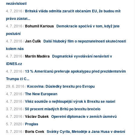
nezávislosti
4. 7. 2016 /
Britská vláda odmítla zaručit občanům EU, že budou mít
právo zůstat...
4. 7. 2016 /
Bohumil Kartous
Demokracie spočívá v tom, když jste
poslušní
4. 7. 2016 /
Jan Čulík
Další hluboký film o nepoznatelnosti skutečnosti
kolem nás
4. 7. 2016 /
Martin Maděra
Dogmatické vyvolávání nenávisti v
iDNES.cz
4. 7. 2016 /
13 % Američanů preferuje apokalypsu před prezidentstvím
Trumpa či C...
29. 6. 2016 /
Kocovina: Důsledky brexitu pro Evropu
4. 7. 2016 /
The New European
4. 7. 2016 /
Vítěz soutěže o nejhloupější výrok k Brexitu se našel
3. 7. 2016 /
50 procent mladých Britů po brexitu brečelo
4. 7. 2016 /
Václav Dušek
Operetní diplomacie v zemích úsměvů
5. 7. 2020 /
Proglas
5. 7. 2016 /
Boris Cvek
Svátky Cyrila, Metoděje a Jana Husa v dnešní