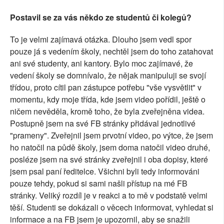
Postavil se za vás někdo ze studentů či kolegů?
To je velmi zajímavá otázka. Dlouho jsem vedl spor
pouze já s vedením školy, nechtěl jsem do toho zatahovat
ani své studenty, ani kantory. Bylo moc zajímavé, že
vedení školy se domnívalo, že nějak manipuluji se svojí
třídou, proto cítil pan zástupce potřebu "vše vysvětlit" v
momentu, kdy moje třída, kde jsem video pořídil, ještě o
ničem nevěděla, kromě toho, že byla zveřejněna videa.
Postupně jsem na své FB stránky přidával jednotlivé
"prameny". Zveřejnil jsem prvotní video, po výtce, že jsem
ho natočil na půdě školy, jsem doma natočil video druhé,
posléze jsem na své stránky zveřejnil i oba dopisy, které
jsem psal paní ředitelce. Všichni byli tedy informováni
pouze tehdy, pokud si sami našli přístup na mé FB
stránky. Veliký rozdíl je v reakci a to mě v podstatě velmi
těší. Studenti se dokázali o věcech informovat, vyhledat si
informace a na FB jsem je upozornil, aby se snažili