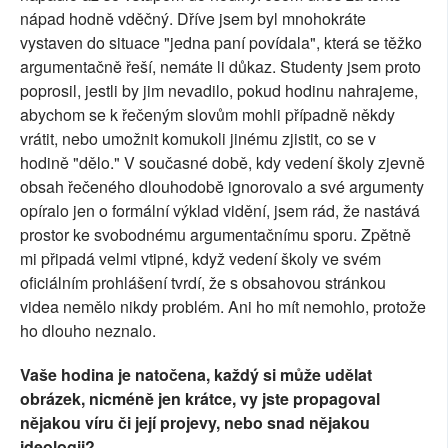
nápad hodně vděčný. Dříve jsem byl mnohokráte
vystaven do situace "jedna paní povídala", která se těžko
argumentačně řeší, nemáte li důkaz. Studenty jsem proto
poprosil, jestli by jim nevadilo, pokud hodinu nahrajeme,
abychom se k řečeným slovům mohli případně někdy
vrátit, nebo umožnit komukoli jinému zjistit, co se v
hodině "dělo." V současné době, kdy vedení školy zjevně
obsah řečeného dlouhodobě ignorovalo a své argumenty
opíralo jen o formální výklad vidění, jsem rád, že nastává
prostor ke svobodnému argumentačnímu sporu. Zpětně
mi připadá velmi vtipné, když vedení školy ve svém
oficiálním prohlášení tvrdí, že s obsahovou stránkou
videa nemělo nikdy problém. Ani ho mít nemohlo, protože
ho dlouho neznalo.
Vaše hodina je natočena, každý si může udělat
obrázek, nicméně jen krátce, vy jste propagoval
nějakou víru či její projevy, nebo snad nějakou
ideologii?