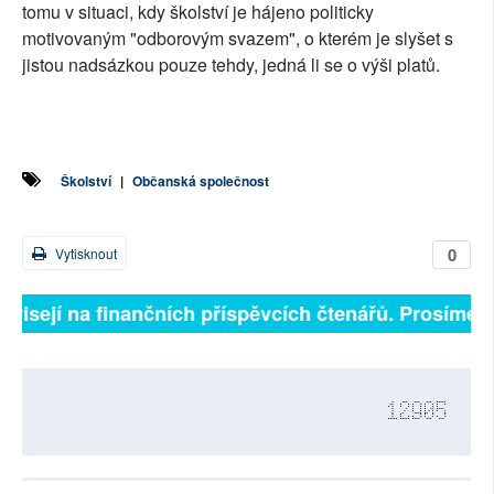
tomu v situaci, kdy školství je hájeno politicky
motivovaným "odborovým svazem", o kterém je slyšet s
jistou nadsázkou pouze tehdy, jedná li se o výši platů.
Školství
|
Občanská společnost
0
Vytisknout
isejí na finančních příspěvcích čtenářů. Prosíme, přis
12905