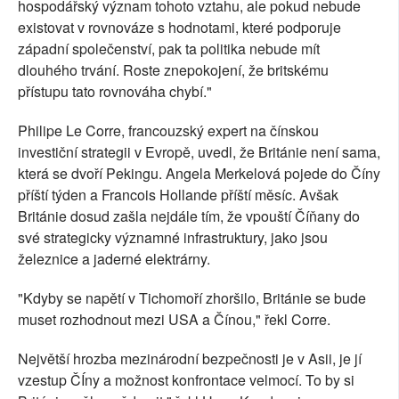
hospodářský význam tohoto vztahu, ale pokud nebude
existovat v rovnováze s hodnotami, které podporuje
západní společenství, pak ta politika nebude mít
dlouhého trvání. Roste znepokojení, že britskému
přístupu tato rovnováha chybí."
Philipe Le Corre, francouzský expert na čínskou
investiční strategii v Evropě, uvedl, že Británie není sama,
která se dvoří Pekingu. Angela Merkelová pojede do Číny
příští týden a Francois Hollande příští měsíc. Avšak
Británie dosud zašla nejdále tím, že vpouští Číňany do
své strategicky významné infrastruktury, jako jsou
železnice a jaderné elektrárny.
"Kdyby se napětí v Tichomoří zhoršilo, Británie se bude
muset rozhodnout mezi USA a Čínou," řekl Corre.
Největší hrozba mezinárodní bezpečnosti je v Asii, je jí
vzestup ČÍny a možnost konfrontace velmocí. To by si