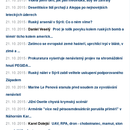
Viděla jsem děti, jak pálí medvídka, aby se zahřály
21. 10. 2015 /
Desetitisíce lidí prchají z Aleppa po nejnovějších
leteckých úderech
21. 10. 2015 /
Ruský arsenál v Sýrii: Co o něm víme?
21. 10. 2015 /
Daniel Veselý
Proč je tolik povyku kolem ruských bomb a
téměř ticho kolem americk...
21. 10. 2015 /
Zatímco se evropské země hašteří, uprchlíci trpí v blátě, v
zimě a ...
21. 10. 2015 /
Prokuratura vyšetřuje nenávistný projev na shromáždění
hnutí PEGIDA...
21. 10. 2015 /
Ruský nálet v Sýrii zabil velitele uskupení podporovaného
Západem
20. 10. 2015 /
Marine Le Penová stanula před soudem za vyvolávání
nenávisti
21. 10. 2015 /
Jižní Osetie chystá krymský scénář
21. 10. 2015 /
Arménie "více než pětaosmdesátkrát porušila příměří" v
Náhorním Kar...
21. 10. 2015 /
Karel Dolejší
UAV, RPA, dron - chobotnatec, mamut, slon