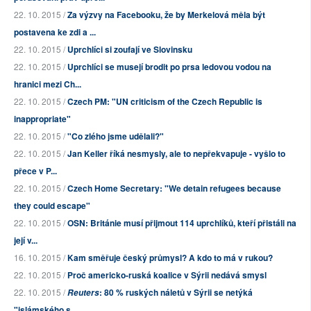
22. 10. 2015 /
Za výzvy na Facebooku, že by Merkelová měla být
postavena ke zdi a ...
22. 10. 2015 /
Uprchlíci si zoufají ve Slovinsku
22. 10. 2015 /
Uprchlíci se musejí brodit po prsa ledovou vodou na
hranici mezi Ch...
22. 10. 2015 /
Czech PM: "UN criticism of the Czech Republic is
inappropriate"
22. 10. 2015 /
"Co zlého jsme udělali?"
22. 10. 2015 /
Jan Keller říká nesmysly, ale to nepřekvapuje - vyšlo to
přece v P...
22. 10. 2015 /
Czech Home Secretary: "We detain refugees because
they could escape"
22. 10. 2015 /
OSN: Británie musí přijmout 114 uprchlíků, kteří přistáli na
její v...
16. 10. 2015 /
Kam směřuje český průmysl? A kdo to má v rukou?
22. 10. 2015 /
Proč americko-ruská koalice v Sýrii nedává smysl
22. 10. 2015 /
: 80 % ruských náletů v Sýrii se netýká
Reuters
"islámského s...