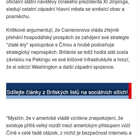
oficiální státní návštěvy čínského prezidenta Xi Jinpinga,
SOCIÁLNÍ SÍTĚ
sledují ostatní západní hlavní města se směsicí obav a
posměchu.
RUBRIKY
Kritikové argumentují, že Cameronova vláda zřejmě
PLNÁ VERZE STRÁNEK
přehání hospodářský prospěch ze zahájení své strategie
"zlaté éry" spolupráce s Čínou a hrubě podceňuje
strategický neprospěch. Británie se totiž hodlá stát zcela
závislou na Pekingu ve své klíčové infrastruktuře a hrozí,
že si odcizí Washington a další západní spojence.
"Myslím, že v americké vládě vznikne znepokojení, že
existuje příliš velký rozdíl mezi americkým přístupem vůči
Číně v celé řadě otázek, z nichž je bezpečnost internetu a