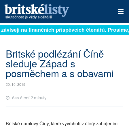
 závisejí na finančních příspěvcích čtenářů. Prosíme, 
PŘIHLÁSIT
AKTUÁLNÍ VYDÁNÍ
Britské podlézání Číně
ARCHIV
sleduje Západ s
posměchem a s obavami
ROZHOVORY
TÉMATA
20. 10. 2015
NEJČTENĚJŠÍ ZA 7 DNÍ
čas čtení 2 minuty
AUTOŘI
PŘÍSPĚVKY NA PROVOZ
Britské námluvy Číny, které vyvrcholí v úterý zahájením