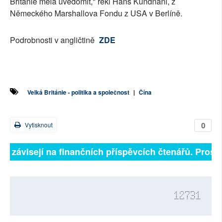
Británie měla uvědomit," řekl Hans Kundnani, z
Německého Marshallova Fondu z USA v Berlíně.
Podrobnosti v angličtině
ZDE
Velká Británie - politika a společnost
|
Čína
0
Vytisknout
ně závisejí na finančních příspěvcích čtenářů. Prosím
12731