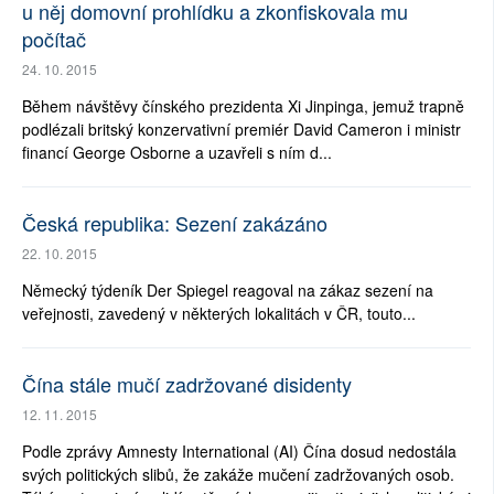
u něj domovní prohlídku a zkonfiskovala mu
počítač
24. 10. 2015
Během návštěvy čínského prezidenta Xi Jinpinga, jemuž trapně
podlézali britský konzervativní premiér David Cameron i ministr
financí George Osborne a uzavřeli s ním d...
Česká republika: Sezení zakázáno
22. 10. 2015
Německý týdeník Der Spiegel reagoval na zákaz sezení na
veřejnosti, zavedený v některých lokalitách v ČR, touto...
Čína stále mučí zadržované disidenty
12. 11. 2015
Podle zprávy Amnesty International (AI) Čína dosud nedostála
svých politických slibů, že zakáže mučení zadržovaných osob.