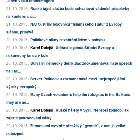
- aneb Válka fantasmagorií
21. 10. 2015 /
Ruská tajná služba bude schvalovat vědecké příspěvky
na konferencíc...
21. 10. 2015 /
NATO: Příliv bojovníků "islámského státu" z Evropy
slábne, přibývá ...
20. 10. 2015 /
Politikové nikdy nezabrání lidem v pohybu
20. 10. 2015 /
Karel Dolejší
Útěšná legenda Střední Evropy a
nekonečný tanec v kole
20. 10. 2015 /
Bulvární německý deník
zdokumentoval hate speech
Bild
na Fac...
20. 10. 2015 /
Server Politico.eu zaznamenává mezi "nejtrapnějšími
výroky evropský...
20. 10. 2015 /
Many Czech volunteers help the refugees in the Balkans,
they are ad...
20. 10. 2015 /
Karel Dolejší
Ruské nálety v Sýrii: Nejlepší způsob, jak
zajistit pokračování války
20. 10. 2015 /
Zeman umí vytvořit přitažlivý "gestalt", v tom je velké
nebezpečí