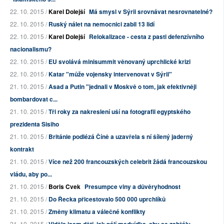
22. 10. 2015 /
Karel Dolejší
Má smysl v Sýrii srovnávat nesrovnatelné?
22. 10. 2015 /
Ruský nálet na nemocnici zabil 13 lidí
22. 10. 2015 /
Karel Dolejší
Relokalizace - cesta z pasti defenzívního
nacionalismu?
22. 10. 2015 /
EU svolává minisummit věnovaný uprchlické krizi
22. 10. 2015 /
Katar "může vojensky intervenovat v Sýrii"
21. 10. 2015 /
Asad a Putin "jednali v Moskvě o tom, jak efektivněji
bombardovat c...
21. 10. 2015 /
Tři roky za nakreslení uší na fotografii egyptského
prezidenta Sisiho
21. 10. 2015 /
Británie podlézá Číně a uzavřela s ní šílený jaderný
kontrakt
21. 10. 2015 /
Více než 200 francouzských celebrit žádá francouzskou
vládu, aby po...
21. 10. 2015 /
Boris Cvek
Presumpce viny a důvěryhodnost
21. 10. 2015 /
Do Řecka přicestovalo 500 000 uprchlíků
21. 10. 2015 /
Změny klimatu a válečné konflikty
21. 10. 2015 /