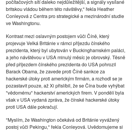
počítačových sítí daleko nejdůležitější, a signály vysílané
britskou vládou během této návštěvy," řekla Heather
Conleyová z Centra pro strategické a mezinárodní studie
ve Washingtonu.
Kontrast mezi oslavným postojem vůči Číně, který
projevuje Velká Británie v rámci příjezdu čínského
prezidenta, který byl ubytován v Buckinghamském paláci,
a jeho návštěvou v USA minulý měsíc je obrovský. Těsně
před příjezdem čínského prezidenta do USA pohrozil
Barack Obama, že zavede proti Číně sankce za
hackerské útoky proti americkým firmám, a rozhodl se je
pozastavit pouze, až Xi přislíbil, že se Čína bude vyhýbat
"vědomému" hackerství amerických firem. V pondělí byla
však v USA vydaná zpráva, že čínské hackerské útoky
proti USA dále pokračují.
"Myslím, že Washington očekává od Británie vyvážený
postoj vůči Pekingu," řekla Conleyová. Uvědomujeme si