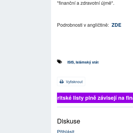
"finanční a zdravotní újmě".
Podrobnosti v angličtině:
ZDE
ISIS, Islámský stát
Vytisknout
Britské listy plně závisejí na 
Diskuse
Přihlásit