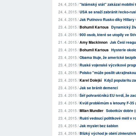
24. 4. 2015 /
"Islámský stát" zakázal mobilní 
24. 4. 2015 /
USA se snaží zabránit řecko-ru
24. 4. 2015 /
Jak Putinovo Rusko díky Hillary 
23. 4. 2015 /
Bohumil Kartous
Dynamický živ
23. 4. 2015 /
900 osob, které se utopily ve Stř
21. 4. 2015 /
Amy Mackinnon
Jak Češi reaguj
23. 4. 2015 /
Bohumil Kartous
Hysterie okolo
23. 4. 2015 /
Obama lituje, že americké bezpilot
23. 4. 2015 /
Ruské vojenské výcvikové progr
23. 4. 2015 /
Polsko "může posílit ukrajinskou
23. 4. 2015 /
Karel Dolejší
Když popularitu za
23. 4. 2015 /
Jak se bránit demenci
23. 4. 2015 /
Šéf pohraničníků EU tvrdí, že za
23. 4. 2015 /
Kvůli problémům s letouny F-35 z
23. 4. 2015 /
Milan Mundier
Sobotkův dobře (n
23. 4. 2015 /
Ruští vedoucí politikové měli v r
23. 4. 2015 /
Jak myslet bez šablon
23. 4. 2015 /
Blízký východ je obětí zintenzivň