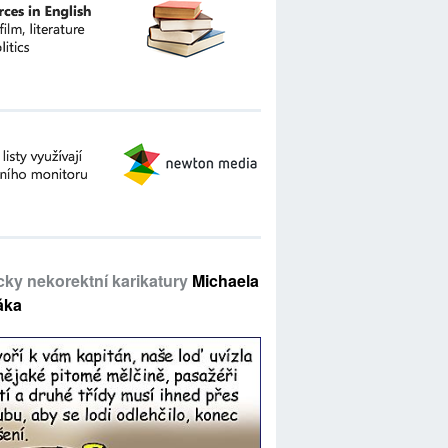
icky nekorektní karikatury
Michaela
áka