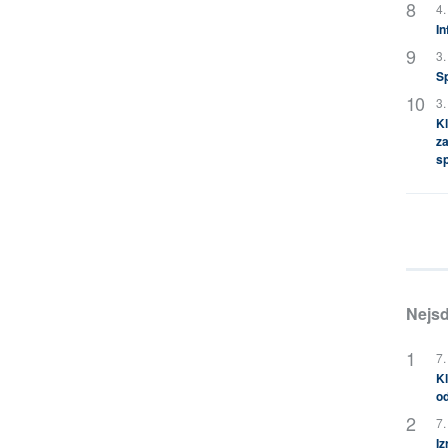
4.
In
3.
S
3.
Kl
za
s
Nejsd
7.
Kl
od
7.
Iz