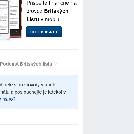
Přispějte finančně na
provoz
Britských
v mobilu.
Listů
CHCI PŘISPĚT
Podcast Britských listů
áhněte si rozhovory v audio
mátu a poslouchejte je kdekoliv.
k na to?