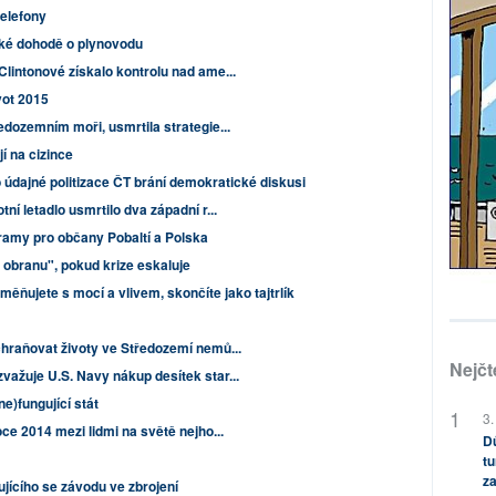
telefony
ské dohodě o plynovodu
Clintonové získalo kontrolu nad ame...
ot 2015
edozemním moři, usmrtila strategie...
í na cizince
 údajné politizace ČT brání demokratické diskusi
ní letadlo usmrtilo dva západní r...
amy pro občany Pobaltí a Polska
 obranu", pokud krize eskaluje
měňujete s mocí a vlivem, skončíte jako tajtrlík
chraňovat životy ve Středozemí nemů...
Nejčt
važuje U.S. Navy nákup desítek star...
e)fungující stát
3.
oce 2014 mezi lidmi na světě nejho...
Dů
tu
za
ujícího se závodu ve zbrojení