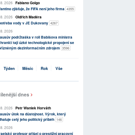
 8. 2026
Fabiano Golgo
fantino zjišťuje, že FIFA není jeho firma
4355
 8. 2026
Oldřich Maděra
potřeba vody v JE Dukovany
4267
 8. 2026
ausův podržtaška v roli Babišova ministra
hraničí tají úzké technologické propojení se
přízněným dezinformačním zdrojem
3596
Týden
Měsíc
Rok
Vše
ílenější dnes
 8. 2026
Petr Waniek Horváth
ausův útok na důstojnost. Výrok, který
haluje celý jeho politický příběh
146
 8. 2026
raelský profesor přišel o prestižní pracovní