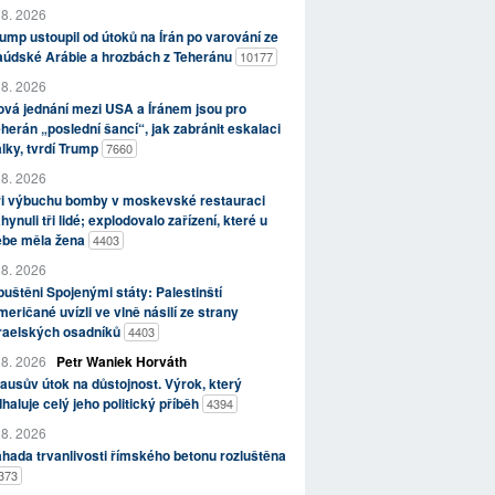
 8. 2026
ump ustoupil od útoků na Írán po varování ze
aúdské Arábie a hrozbách z Teheránu
10177
 8. 2026
vá jednání mezi USA a Íránem jsou pro
herán „poslední šancí“, jak zabránit eskalaci
lky, tvrdí Trump
7660
 8. 2026
ři výbuchu bomby v moskevské restauraci
hynuli tři lidé; explodovalo zařízení, které u
ebe měla žena
4403
 8. 2026
uštěni Spojenými státy: Palestinští
eričané uvízli ve vlně násilí ze strany
zraelských osadníků
4403
 8. 2026
Petr Waniek Horváth
ausův útok na důstojnost. Výrok, který
haluje celý jeho politický příběh
4394
 8. 2026
hada trvanlivosti římského betonu rozluštěna
373