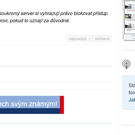
soukromý server si vyhrazují právo blokovat přístup
rovi, pokud to uznají za důvodné.
nejnovější
oblíbené
St
for
Ja