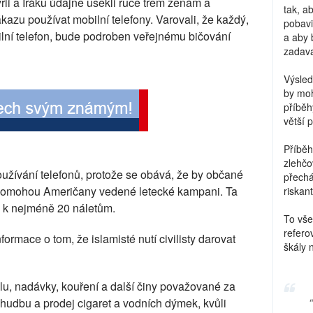
rii a Iráku údajně usekli ruce třem ženám a
tak, a
kazu používat mobilní telefony. Varovali, že každý,
pobavi
ilní telefon, bude podroben veřejnému bičování
a aby 
zadava
Výsled
by moh
příběh
větší 
Příběh
zlehčo
oužívání telefonů, protože se obává, že by občané
přechá
ré pomohou Američany vedené letecké kampani. Ta
riskant
o k nejméně 20 náletům.
To vše
refero
ormace o tom, že islamisté nutí civilisty darovat
škály 
olu, nadávky, kouření a další činy považované za
é hudbu a prodej cigaret a vodních dýmek, kvůli