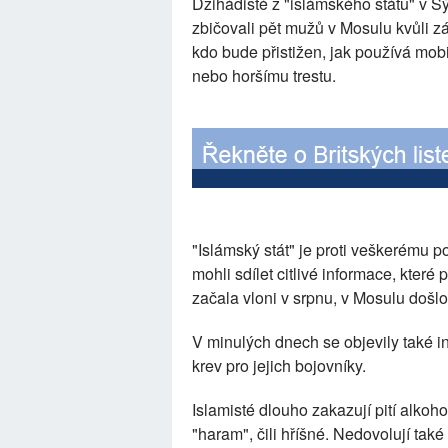
Džihádisté z "islámského státu" v Sý
zbičovali pět mužů v Mosulu kvůli zá
kdo bude přistižen, jak používá mob
nebo horšímu trestu.
"Islámský stát" je proti veškerému p
mohli sdílet citlivé informace, kte
začala vloni v srpnu, v Mosulu došl
V minulých dnech se objevily také inf
krev pro jejich bojovníky.
Islamisté dlouho zakazují pití alkoh
"haram", čili hříšné. Nedovolují tak