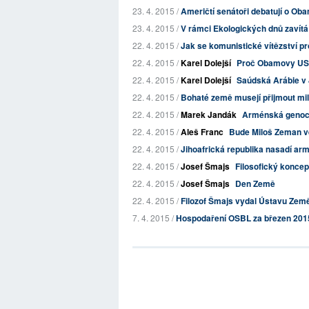
23. 4. 2015 /
Američtí senátoři debatují o Ob
23. 4. 2015 /
V rámci Ekologických dnů zavítá
22. 4. 2015 /
Jak se komunistické vítězství pr
22. 4. 2015 /
Karel Dolejší
Proč Obamovy USA 
22. 4. 2015 /
Karel Dolejší
Saúdská Arábie v 
22. 4. 2015 /
Bohaté země musejí přijmout milio
22. 4. 2015 /
Marek Jandák
Arménská genoci
22. 4. 2015 /
Aleš Franc
Bude Miloš Zeman ve
22. 4. 2015 /
Jihoafrická republika nasadí ar
22. 4. 2015 /
Josef Šmajs
Filosofický konce
22. 4. 2015 /
Josef Šmajs
Den Země
22. 4. 2015 /
Filozof Šmajs vydal Ústavu Země.
7. 4. 2015 /
Hospodaření OSBL za březen 201