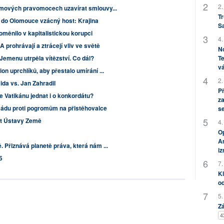
2.
amových pravomocech uzavírat smlouvy...
Tr
 do Olomouce vzácný host: Krajina
S
oměnilo v kapitalistickou korupci
4.
prohrávají a ztrácejí vliv ve světě
No
Te
Jemenu utrpěla vítězství. Co dál?
vá
n uprchlíků, aby přestalo umírání ...
2.
da vs. Jan Zahradil
P
 Vatikánu jednat i o konkordátu?
za
mádu proti pogromům na přistěhovalce
s
pt Ústavy Země
4.
Op
Am
 Přiznává planetě práva, která nám ...
i
5
7.
Kl
od
5.
Zá
4