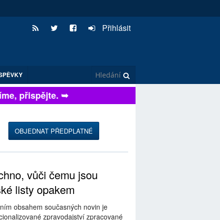
Přihlásit
SPĚVKY
e, přispějte. ➥
OBJEDNAT PŘEDPLATNÉ
hno, vůči čemu jsou
ské listy opakem
ním obsahem současných novin je
ionalizované zpravodajství zpracované