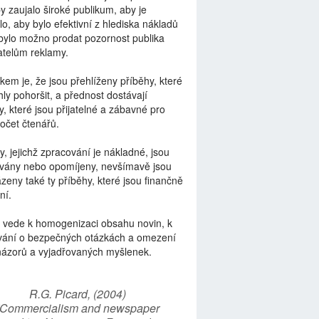
by zaujalo široké publikum, aby je
lo, aby bylo efektivní z hlediska nákladů
bylo možno prodat pozornost publika
telům reklamy.
kem je, že jsou přehlíženy příběhy, které
ly pohoršit, a přednost dostávají
y, které jsou přijatelné a zábavné pro
počet čtenářů.
y, jejichž zpracování je nákladné, jsou
vány nebo opomíjeny, nevšímavě jsou
zeny také ty příběhy, které jsou finančně
ní.
 vede k homogenizaci obsahu novin, k
vání o bezpečných otázkách a omezení
názorů a vyjadřovaných myšlenek.
R.G. Picard, (2004)
“Commercialism and newspaper