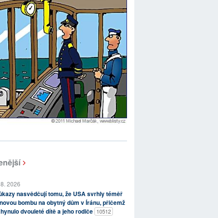
enější
 8. 2026
kazy nasvědčují tomu, že USA svrhly téměř
novou bombu na obytný dům v Íránu, přičemž
hynulo dvouleté dítě a jeho rodiče
10512