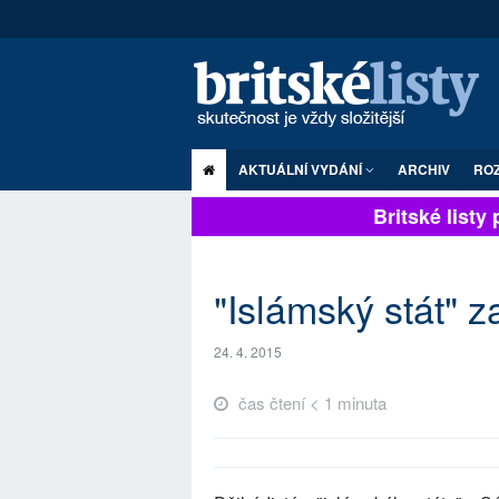
AKTUÁLNÍ VYDÁNÍ
ARCHIV
RO
Britské listy p
"Islámský stát" z
24. 4. 2015
čas čtení < 1 minuta