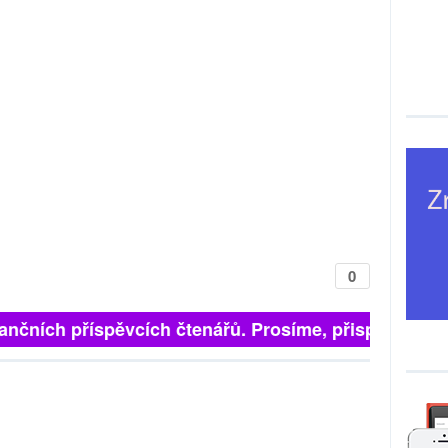
0
finančních příspěvcích čtenářů. Prosíme, přispějte. ➥