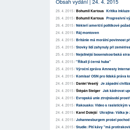
Obsah vydání | 24. 4. 2015
26. 4. 2015 /
Bohumil Kartous
Kritika inkluze
26. 4. 2015 /
Bohumil Kartous
Progresivní v
26. 4. 2015 /
Někteří američtí politikové požadu
24. 4. 2015 /
Ráj montoven
26. 4. 2015 /
Británie má morální povinnost př
25. 4. 2015 /
Stovky lidí zahynuly při zemětře
25. 4. 2015 /
Nejsilnější bosenskosrbská stra
25. 4. 2015 /
"Říkali jí černá huba"
25. 4. 2015 /
Výroční zpráva Amnesty Internat
24. 4. 2015 /
Komisař OSN pro lidská práva kriti
24. 4. 2015 /
Daniel Veselý
Je západní civili
24. 4. 2015 /
Štěpán Steiger
Jak kádrovat up
24. 4. 2015 /
Evropská unie ztrojnásobí prostř
24. 4. 2015 /
Rakousko: Video s rasistickým 
24. 4. 2015 /
Karel Dolejší
Ukrajina: Válka je 
24. 4. 2015 /
Johannesburgem prošel pochod p
24. 4. 2015 /
Studie: Pití kávy "má protirakov