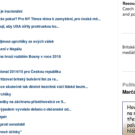
 je iracionální
ýše pokut? Pro NY Times téma k zamyšlení, pro česká mé...
jí, aby USA šířily protiruskou ko...
ijmout uprchlíky ze svých válek
sení v Nepálu
na hrozí rozbitím Bosny v roce 2018
ional 2014/15 pro Českou republiku
zoval britský bulvární list za ra...
Polit
zace skutečně tak děsivě bezcitná vůči lidské bezm...
Marč
rchlíky
edky na záchranu přistěhovalců ve S...
výpadem vyvolalo debatu o občanské od...
zpět
roti xenofobii
inové účinky"