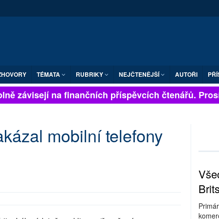
ZHOVORY
TÉMATA
RUBRIKY
NEJČTENĚJŠÍ
AUTOŘI
PŘÍ
lně závisejí na finančních příspěvcích čtenářů. Prosím
akázal mobilní telefony
Všec
Brit
Primár
komerc