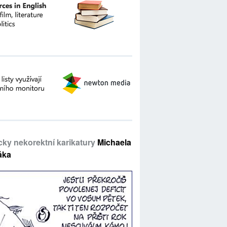
icky nekorektní karikatury
Michaela
áka