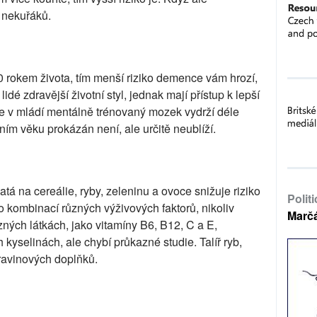
ň nekuřáků.
 rokem života, tím menší riziko demence vám hrozí,
idé zdravější životní styl, jednak mají přístup k lepší
 že v mládí mentálně trénovaný mozek vydrží déle
dním věku prokázán není, ale určitě neublíží.
tá na cereálie, ryby, zeleninu a ovoce snižuje riziko
Polit
kombinací různých výživových faktorů, nikoliv
Marč
ůzných látkách, jako vitamíny B6, B12, C a E,
kyselinách, ale chybí průkazné studie. Talíř ryb,
otravinových doplňků.