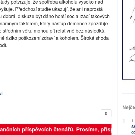
study potvrzuje, že spotřeba alkoholu vysoko nad
šuje. Předchozí studie ukazují, že ani naprostá
 dobrá, diskuze být dáno horší socializací takových
 významným faktorem, který nástup demence zpožďuje.
ve středním věku mohou pít relativně bez následků,
né riziko poškození zdraví alkoholem. Široká shoda
odí.
ví
Nejčt
0
1.
Sh
inančních příspěvcích čtenářů. Prosíme, přispějte. ➥
go