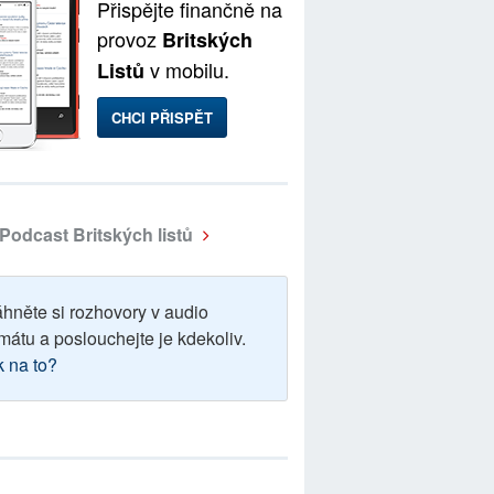
Přispějte finančně na
provoz
Britských
v mobilu.
Listů
CHCI PŘISPĚT
Podcast Britských listů
áhněte si rozhovory v audio
mátu a poslouchejte je kdekoliv.
k na to?