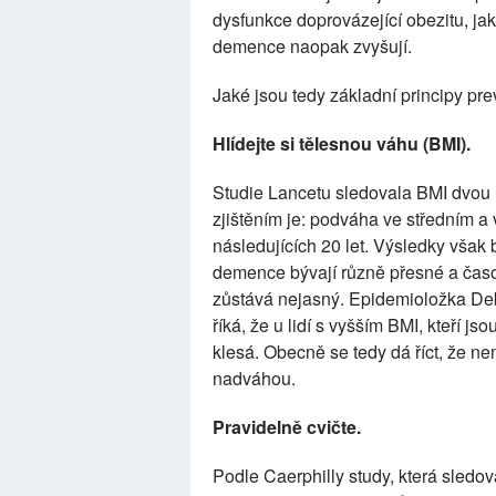
dysfunkce doprovázející obezitu, jako
demence naopak zvyšují.
Jaké jsou tedy základní principy pr
Hlídejte si tělesnou váhu (BMI).
Studie Lancetu sledovala BMI dvou mi
zjištěním je: podváha ve středním 
následujících 20 let. Výsledky však
demence bývají různě přesné a ča
zůstává nejasný. Epidemioložka Deb
říká, že u lidí s vyšším BMI, kteří j
klesá. Obecně se tedy dá říct, že ne
nadváhou.
Pravidelně cvičte.
Podle Caerphilly study, která sledov