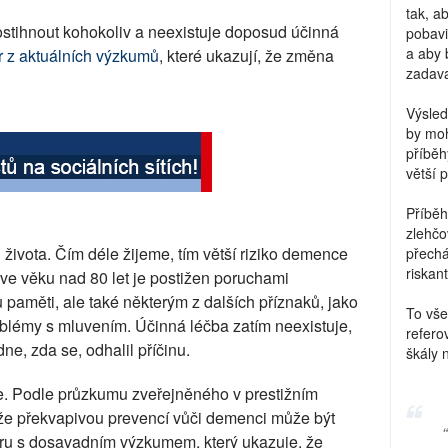
tak, a
ostihnout kohokoliv a neexistuje doposud účinná
pobavi
a aby 
r z aktuálních výzkumů
, které ukazují, že změna
zadava
Výsled
by moh
příběh
větší 
Příběh
zlehčo
života. Čím déle žijeme, tím větší riziko demence
přechá
riskant
k ve věku nad 80 let je postižen poruchami
ou paměti, ale také některým z dalších příznaků, jako
To vše
oblémy s mluvením. Účinná léčba zatím neexistuje,
refero
e, zda se, odhalil příčinu.
škály 
e. Podle průzkumu zveřejněného v prestižním
že překvapivou prevencí vůči demenci může být
zporu s dosavadním výzkumem, který ukazuje, že