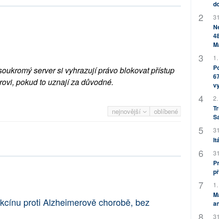
do
31
Ne
48
M
1.
Po
soukromý server si vyhrazují právo blokovat přístup
67
rovi, pokud to uznají za důvodné.
v
2.
Tr
nejnovější
oblíbené
S
31
It
31
Pr
př
1.
M
vakcínu proti Alzheimerově chorobě, bez
an
31