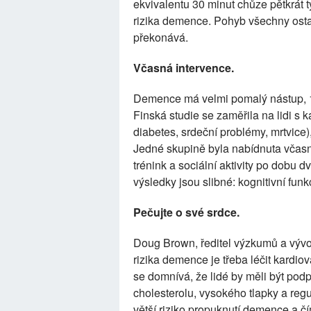
ekvivalentu 30 minut chůze pětkrát 
rizika demence. Pohyb všechny ostat
překonává.
Včasná intervence.
Demence má velmi pomalý nástup, 15 
Finská studie se zaměřila na lidi s 
diabetes, srdeční problémy, mrtvice
Jedné skupině byla nabídnuta včasná
trénink a sociální aktivity po dobu d
výsledky jsou slibné: kognitivní funkc
Pečujte o své srdce.
Doug Brown, ředitel výzkumů a vývoj
rizika demence je třeba léčit kardi
se domnívá, že lidé by měli být podp
cholesterolu, vysokého tlapky a regu
větší riziko propuknutí demence a čím