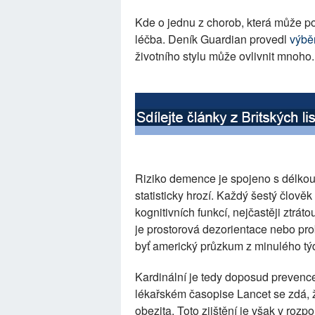
Kde o jednu z chorob, která může p
léčba. Deník Guardian provedl
výbě
životního stylu může ovlivnit mnoho.
Riziko demence je spojeno s délkou 
statisticky hrozí. Každý šestý člově
kognitivních funkcí, nejčastěji ztrát
je prostorová dezorientace nebo pr
byť americký průzkum z minulého týdn
Kardinální je tedy doposud prevenc
lékařském časopise Lancet se zdá, 
obezita. Toto zjištění je však v ro