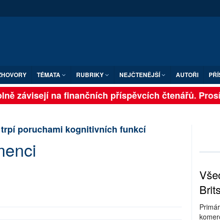
ZHOVORY
TÉMATA
RUBRIKY
NEJČTENĚJŠÍ
AUTOŘI
PŘÍ
ně závisejí na finančních příspěvcích čtenářů. Prosíme
 trpí poruchami kognitivních funkcí
menci
Všec
Brit
Primár
komerc