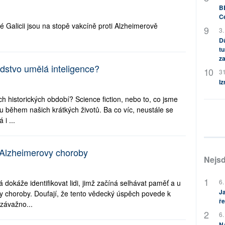
BB
C
Galicii jsou na stopě vakcíně proti Alzheimerově
3.
Dů
tu
za
idstvo umělá inteligence?
31
Iz
ch historických období? Science fiction, nebo to, co jsme
tou během našich krátkých životů. Ba co víc, neustále se
 i ...
Alzheimerovy choroby
Nejsd
6.
rá dokáže identifikovat lidi, jimž začíná selhávat paměť a u
Ja
y choroby. Doufají, že tento vědecký úspěch povede k
ře
 závažno...
6.
NA