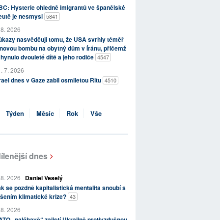
C: Hysterie ohledně imigrantů ve španělské
eutě je nesmysl
5841
 8. 2026
kazy nasvědčují tomu, že USA svrhly téměř
novou bombu na obytný dům v Íránu, přičemž
hynulo dvouleté dítě a jeho rodiče
4547
. 7. 2026
rael dnes v Gaze zabil osmiletou Ritu
4510
Týden
Měsíc
Rok
Vše
ílenější dnes
 8. 2026
Daniel Veselý
k se pozdně kapitalistická mentalita snoubí s
šením klimatické krize?
43
 8. 2026
TO „naléhavě“ zajistí Ukrajině protivzdušnou