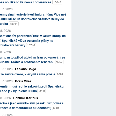
es not like to its news conferences
15048
. 7. 2026
smyslná hysterie kvůli imigrantům: Více než
 000 lidí se už dobrovolně vrátilo z Ceuty do
aroka
15014
 8. 2026
čet obětí v pohraniční krizi v Ceutě stoupl na
, španělská vláda oznámila plány na
ybudování bariéry
10746
 8. 2026
ump ustoupil od útoků na Írán po varování ze
aúdské Arábie a hrozbách z Teheránu
9257
. 7. 2026
Fabiano Golgo
álie zavírá dveře, kterými sama prošla
8089
. 7. 2026
Boris Cvek
emiér musí rychle zakročit proti Španělsku,
esně jak by to chtěl Putin
7200
 8. 2026
Bohumil Kartous
acinka jako orwellovský pěšák trumpovské
titeze o demokracii (o skutečnosti)
6904
. 7. 2026