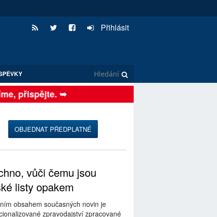
Přihlásit
SPĚVKY
, přispějte. ➥
OBJEDNAT PŘEDPLATNÉ
hno, vůči čemu jsou
ské listy opakem
ním obsahem současných novin je
ionalizované zpravodajství zpracované