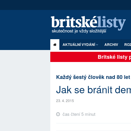
AKTUÁLNÍ VYDÁNÍ
ARCHIV
RO
Britské listy pl
Každý šestý člověk nad 80 let
Jak se bránit de
23. 4. 2015
čas čtení 5 minut