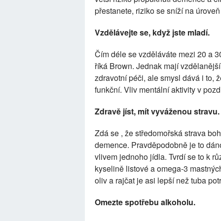
přestanete, riziko se sníží na úrove
Vzdělávejte se, když jste mladí.
Čím déle se vzděláváte mezi 20 a 30
říká Brown. Jednak mají vzdělanější l
zdravotní péči, ale smysl dává i to,
funkční. Vliv mentální aktivity v poz
Zdravě jíst, mít vyváženou stravu.
Zdá se , že středomořská strava boha
demence. Pravděpodobně je to dáno 
vlivem jednoho jídla. Tvrdí se to k r
kyselině listové a omega-3 mastných 
oliv a rajčat je asi lepší než tuba p
Omezte spotřebu alkoholu.