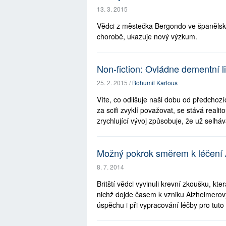
13. 3. 2015
Vědci z městečka Bergondo ve španělské 
chorobě, ukazuje nový výzkum.
Non-fiction: Ovládne dementní l
25. 2. 2015 /
Bohumil Kartous
Víte, co odlišuje naši dobu od předchozí
za scifi zvyklí považovat, se stává reali
zrychlující vývoj způsobuje, že už selhává
Možný pokrok směrem k léčení 
8. 7. 2014
Britští vědci vyvinuli krevní zkoušku, kte
nichž dojde časem k vzniku Alzheimerov
úspěchu i při vypracování léčby pro tuto