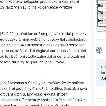
týdně zdaleka nejlepším prostředkem ke snížení
ní faktory snižující riziko demence výrazně
až 20 let před tím než se projeví klinické příznaky.
kardiovaskulárními problémy (vysoký tlak, cholesterol,
), celkem 2 564 lidí doposud bez příznaků demence.
 léčba, cvičení, dietologické poradenství, mentální
vou let. Byť není studie zatím dokončena, prozatímní
e této skupiny lidí jsou na lepší úrovni.
St
for
Ja
e v Alzheimer's Society zdůrazňuje, že ke snížení
ovaskulární problémy či možná nejdříve. Gustafsonová
orování k tomu, aby bralo léky na snížení
laci diabetu. Problém je kouření, kuřáci mají 9 45 %
 více kouříte, tím vyšší riziko je. Když ale