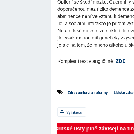
Opíjení se škodí mozku. Caerphilly 
doporučenou mez riziko demence zvy
abstinence není ve vztahu k demenci
lidí a sociální interakce je přitom
Ne ale také možné, že někteří lidé 
jiní však mohou mít geneticky zvýše
je ale na tom, že mnoho alkoholu šk
Kompletní text v angličtině
ZDE
Zdravotnictví a reformy
|
Lidské zdra
Vytisknout
Britské listy plně závisejí na f