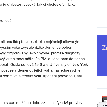
 je diabetes, vysoký tlak či cholesterol riziko
evence?
lionů lidí přes deset let a nejčastěji citovaným
a vyšším věku zvyšuje riziko demence během
 byly rozporovány jako chybné, protože diagnózy
sový vztah mezi měřením BMI a nástupem demence
orah Gustafsonová že State University of New York
sou postiženi demencí, jejich váha následně rychle
ní dobré ve středním věku trpět ani podváhou, ani
ala 3 000 mužů po dobu 35 let, je fyzický pohyb v