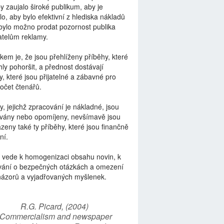
by zaujalo široké publikum, aby je
lo, aby bylo efektivní z hlediska nákladů
bylo možno prodat pozornost publika
telům reklamy.
kem je, že jsou přehlíženy příběhy, které
ly pohoršit, a přednost dostávají
y, které jsou přijatelné a zábavné pro
počet čtenářů.
y, jejichž zpracování je nákladné, jsou
vány nebo opomíjeny, nevšímavě jsou
zeny také ty příběhy, které jsou finančně
ní.
 vede k homogenizaci obsahu novin, k
vání o bezpečných otázkách a omezení
názorů a vyjadřovaných myšlenek.
R.G. Picard, (2004)
“Commercialism and newspaper