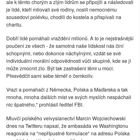
ale k těmto chorým a zlým lídrům se připojili a následovali
je lidé, kteří milovali své rodiny, nosili nemocnému
sousedovi polévku, chodili do kostela a přispívali na
charitu.
Dobří lidé pomáhali vraždění milionů. A to je nejstrašnější
poučení ze všech - že samotná naše lidskost nás činí
schopnými, nebo dokonce náchylnými, vzdát se své
individuální morální odpovědnosti vůči skupině, kde se jí
může zmocnit zlo. Být tak zastrašeni těmi u moci.
Přesvědčit sami sebe téměř o čemkoliv.
Vrazi a pomahači z Německa, Polska a Maďarska a tak
mnoha, mnoha dalších míst ve svých myslích nespáchali
nic špatného," prohlásil ředitel FBI.
Mluvčí polského velvyslanectví Marcin Wojciechowski
dnes na Twitteru napsal, že ambasáda ve Washingtonu
reagovala na "nepřípustné formulace" na adresu Polska