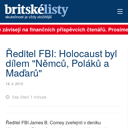
ě závisejí na finančních příspěvcích čtenářů. Prosíme,
PŘIHLÁSIT
AKTUÁLNÍ VYDÁNÍ
Ředitel FBI: Holocaust byl
ARCHIV
dílem "Němců, Poláků a
Maďarů"
ROZHOVORY
TÉMATA
18. 4. 2015
NEJČTENĚJŠÍ ZA 7 DNÍ
čas čtení 1 minuta
AUTOŘI
PŘÍSPĚVKY NA PROVOZ
Ředitel FBI James B. Comey zveřejnil v deníku