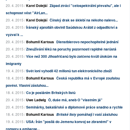
20. 4. 2015 /
Karel Dolejší
Západ ztrácí "celospektrální převahu", ale i
schopnost vést "AirLan...
20. 4. 2015 /
Karel Dolejší
Čínský drak se šklebí na někoho nalevo...
20. 4. 2015 /
Íránský ajatolláh obvinil Saúdskou Arábii z odpadlictví a
vyzval k ...
20. 4. 2015 /
Bohumil Kartous
Dienstbierovo nepochopitelné jednání
20. 4. 2015 /
Zneužívání léků na poruchy pozornosti rapidně narůstá
20. 4. 2015 /
Více než 300 Jihoafričanů bylo zatčeno kvůli útokům na
imigranty
19. 4. 2015 /
Svět loni vyhodil 42 milionů tun elektronického zboží
18. 4. 2015 /
Bohumil Kartous
Česká republika má v Evropě zoufalou
pověst. Vlastní zásluhou...
18. 4. 2015 /
Co je posláním Britských listů
20. 4. 2015 /
Uwe Ladwig
Ó, duše má, aneb O "vlastním já"
20. 4. 2015 /
Seminárky, bakalářské a diplomové práce snadno a rychle
18. 4. 2015 /
Bohumil Kartous
pomáhají i vaší zásluhou
Britské listy
19. 4. 2015 /
USA: Írán "posílá do Jemenu konvoj se zbraněmi" v
rozporu s embarge...