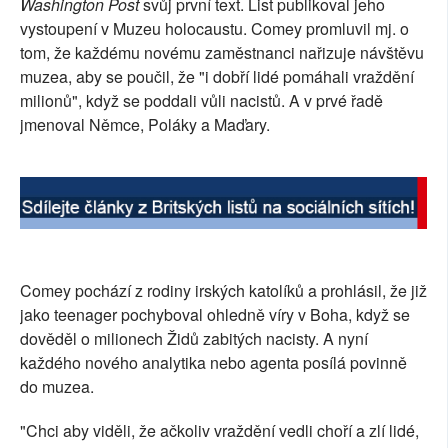
Washington Post
svůj první text. List publikoval jeho
SOCIÁLNÍ SÍTĚ
vystoupení v Muzeu holocaustu. Comey promluvil mj. o
tom, že každému novému zaměstnanci nařizuje návštěvu
RUBRIKY
muzea, aby se poučil, že "i dobří lidé pomáhali vraždění
milionů", když se poddali vůli nacistů. A v prvé řadě
PLNÁ VERZE STRÁNEK
jmenoval Němce, Poláky a Maďary.
Comey pochází z rodiny irských katolíků a prohlásil, že již
jako teenager pochyboval ohledně víry v Boha, když se
dověděl o milionech Židů zabitých nacisty. A nyní
každého nového analytika nebo agenta posílá povinně
do muzea.
"Chci aby viděli, že ačkoliv vraždění vedli choří a zlí lidé,