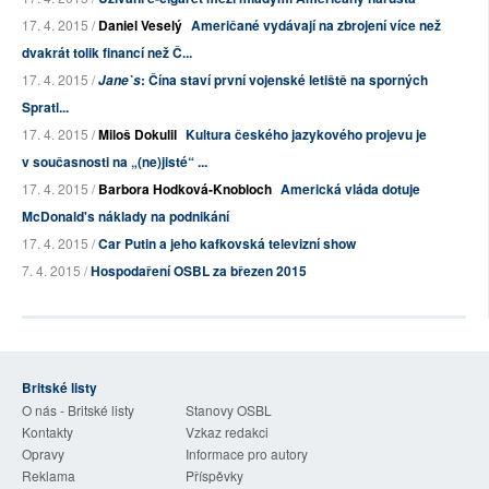
17. 4. 2015 /
Daniel Veselý
Američané vydávají na zbrojení více než
dvakrát tolik financí než Č...
17. 4. 2015 /
: Čína staví první vojenské letiště na sporných
Jane`s
Spratl...
17. 4. 2015 /
Miloš Dokulil
Kultura českého jazykového projevu je
v současnosti na „(ne)jisté“ ...
17. 4. 2015 /
Barbora Hodková-Knobloch
Americká vláda dotuje
McDonald's náklady na podnikání
17. 4. 2015 /
Car Putin a jeho kafkovská televizní show
7. 4. 2015 /
Hospodaření OSBL za březen 2015
Britské listy
O nás - Britské listy
Stanovy OSBL
Kontakty
Vzkaz redakci
Opravy
Informace pro autory
Reklama
Příspěvky