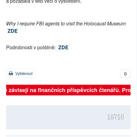
a požádala v této věci o vysvětlení.
Why I require FBI agents to visit the Holocaust Museum
ZDE
Podrobnosti v polštině:
ZDE
0
Vytisknout
lně závisejí na finančních příspěvcích čtenářů. Prosím
18716