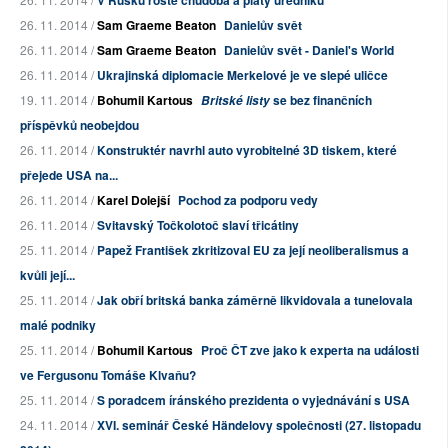
V Rusku roste chudoba a platy úředníků
26. 11. 2014 /
Sam Graeme Beaton
Danielův svět
26. 11. 2014 /
Sam Graeme Beaton
Danielův svět - Daniel's World
26. 11. 2014 /
Ukrajinská diplomacie Merkelové je ve slepé uličce
19. 11. 2014 /
Bohumil Kartous
se bez finančních
Britské listy
příspěvků neobejdou
26. 11. 2014 /
Konstruktér navrhl auto vyrobitelné 3D tiskem, které
přejede USA na...
26. 11. 2014 /
Karel Dolejší
Pochod za podporu vedy
26. 11. 2014 /
Svitavský Točkolotoč slaví třicátiny
25. 11. 2014 /
Papež František zkritizoval EU za její neoliberalismus a
kvůli její...
25. 11. 2014 /
Jak obří britská banka záměrně likvidovala a tunelovala
malé podniky
25. 11. 2014 /
Bohumil Kartous
Proč ČT zve jako k experta na události
ve Fergusonu Tomáše Klvaňu?
25. 11. 2014 /
S poradcem íránského prezidenta o vyjednávání s USA
24. 11. 2014 /
XVI. seminář České Händelovy společnosti (27. listopadu