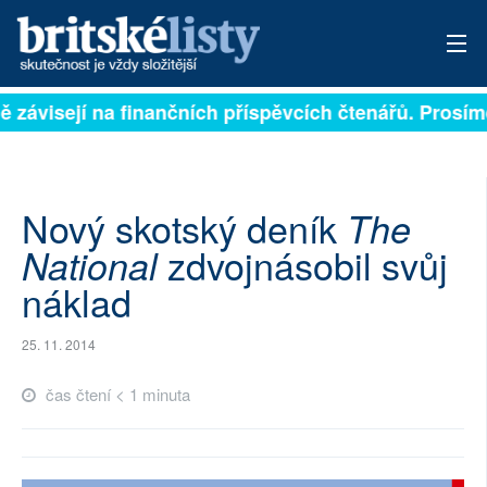
ně závisejí na finančních příspěvcích čtenářů. Prosíme
PŘIHLÁSIT
AKTUÁLNÍ VYDÁNÍ
ARCHIV
Nový skotský deník
The
zdvojnásobil svůj
National
ROZHOVORY
náklad
TÉMATA
25. 11. 2014
NEJČTENĚJŠÍ ZA 7 DNÍ
čas čtení < 1 minuta
AUTOŘI
PŘÍSPĚVKY NA PROVOZ