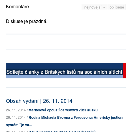
Komentáře
nejnovější
oblíbené
Diskuse je prázdná.
Obsah vydání | 26. 11. 2014
26. 11. 2014 /
Merkelová opouští
vůči Rusku
ostpolitiku
26. 11. 2014 /
Rodina Michaela Browna z Fergusonu: Americký justiční
systém "je va...
26. 11. 2014 /