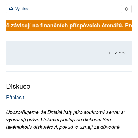
0
Vytisknout
plně závisejí na finančních příspěvcích čtenářů. Prosí
11233
Diskuse
Přihlásit
Upozorňujeme, že Britské listy jako soukromý server si
vyhrazují právo blokovat přístup na diskusní fóra
jakémukoliv diskutérovi, pokud to uznají za důvodné.