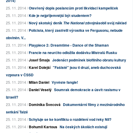
2014)
25. 11. 2014 /
Otevřený dopis poslancům proti likvidaci kampeliček
25. 11. 2014 /
Kde je nejpříjemnější být studentem?
25. 11. 2014 /
Nový skotský deník
zdvojnásobil svůj náklad
The National
25. 11. 2014 /
Policista, který zastřelil výrostka ve Fergusonu, nebude
obviněn. V...
23. 11. 2014 /
Playpiece 2: Dreamtime - Dance of the Shaman
25. 11. 2014 /
Francie na neurčito odložila dodávku Mistralů Rusku
25. 11. 2014 /
Josef Šmajs
Jedenáct podmínek biofilního obratu kultury
25. 11. 2014 /
Karel Dolejší
"Fašisté" jsou ti druzí, aneb duchcovská
vzpoura v ČSSD
25. 11. 2014 /
Milan Daniel
Vyvěste fangle!
25. 11. 2014 /
Daniel Veselý
Soumrak demokracie a úsvit rasismu v
Izraeli?
23. 11. 2014 /
Dominika Švecová
Dokumentární filmy z mezinárodního
setkání Taizé
25. 11. 2014 /
Schyluje se ke konfliktu o rozdělení vod řeky Nil?
25. 11. 2014 /
Bohumil Kartous
Na českých školách existují