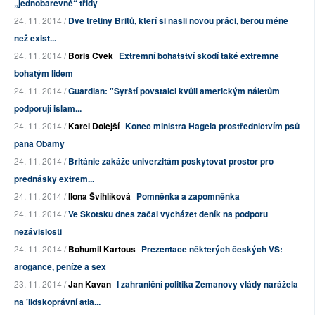
„jednobarevné“ třídy
24. 11. 2014 /
Dvě třetiny Britů, kteří si našli novou práci, berou méně
než exist...
24. 11. 2014 /
Boris Cvek
Extremní bohatství škodí také extremně
bohatým lidem
24. 11. 2014 /
Guardian: "Syrští povstalci kvůli americkým náletům
podporují islam...
24. 11. 2014 /
Karel Dolejší
Konec ministra Hagela prostřednictvím psů
pana Obamy
24. 11. 2014 /
Británie zakáže univerzitám poskytovat prostor pro
přednášky extrem...
24. 11. 2014 /
Ilona Švihlíková
Pomněnka a zapomněnka
24. 11. 2014 /
Ve Skotsku dnes začal vycházet deník na podporu
nezávislosti
24. 11. 2014 /
Bohumil Kartous
Prezentace některých českých VŠ:
arogance, peníze a sex
23. 11. 2014 /
Jan Kavan
I zahraniční politika Zemanovy vlády narážela
na 'lidskoprávní atla...