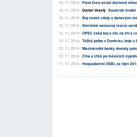
12. 11. 2014 /
Pana Eura straší duchové minul
12. 11. 2014 /
Daniel Veselý
Soumrak model A
12. 11. 2014 /
Boj české vlády s daňovými únik
12. 11. 2014 /
Smrtelně nemocný tvůrce seriál
12. 11. 2014 /
OPEC čeká boj o vliv na trh s r
12. 11. 2014 /
Těžká palba v Doněcku, boje u
12. 11. 2014 /
Mezinárodní banky dostaly pokut
12. 11. 2014 /
Čína a USA po měsících vyjedn
11. 11. 2014 /
Hospodaření OSBL za říjen 201