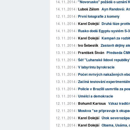
14. 11. 2014 /
"Novorusko" požádá o uznání 
14. 11. 2014 /
Luboš Zálom
Ayn Randová: At
12. 11. 2014 /
První fotografie z komety
14. 11. 2014 /
Karel Dolejší
Druhá fáze proti
14. 11. 2014 /
Rusko dodá Egyptu systém S-
13. 11. 2014 /
Karel Dolejší
Kampaň za rozbit
13. 11. 2014 /
Ivo Šebestík
Zastavit dějiny a
13. 11. 2014 /
František Štván
Předseda ČMKO
13. 11. 2014 /
Šéf "Luhanské lidové republiky"
13. 11. 2014 /
V labyrintu byrokracie
13. 11. 2014 /
Počet mrtvých nakažených ebo
13. 11. 2014 /
Začíná testování experimentální
13. 11. 2014 /
Policie v Brazílii usmrtila za pos
13. 11. 2014 /
Umělci a demokracie
12. 11. 2014 /
Bohumil Kartous
Vzkaz tradič
12. 11. 2014 /
Moskva "se připravuje k okupaci
12. 11. 2014 /
Karel Dolejší
Útok severozápadn
12. 11. 2014 /
Karel Dolejší
Obama, Usáma, d