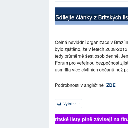
Čelná nevládní organizace v Brazílii
bylo zjištěno, že v letech 2008-2013 u
tedy průměrně šest osob denně. Jen 
Forum pro veřejnou bezpečnost zjisti
usmrtila více civilních občanů než p
Podrobnosti v angličtině
ZDE
Vytisknout
Britské listy plně závisejí na 