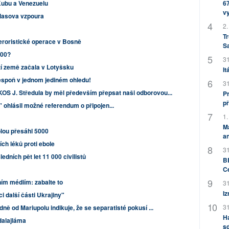
Kubu a Venezuelu
67
v
lasova vzpoura
2.
Tr
teroristické operace v Bosně
S
300?
31
í země začala v Lotyšsku
It
lespoň v jednom jediném ohledu!
31
S J. Středula by měl především přepsat naši odborovou...
Pr
př
 ohlásil možné referendum o připojen...
1.
M
lou přesáhl 5000
an
ch léků proti ebole
31
ledních pět let 11 000 civilistů
BB
C
ním médiím: zabalte to
31
Iz
 další části Ukrajiny"
31
ě od Mariupolu indikuje, že se separatisté pokusí ...
H
alajláma
sd