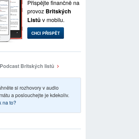
Přispějte finančně na
provoz
Britských
v mobilu.
Listů
CHCI PŘISPĚT
Podcast Britských listů
áhněte si rozhovory v audio
mátu a poslouchejte je kdekoliv.
k na to?