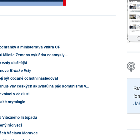
ochranky a ministerstva vnitra ČR
utí Miloše Zemana vykládat nesmysly…
 vždy složitější
 nové
Britské listy
í být občané ochotni následovat
eňuje vliv českých aktivistů na pád komunismu v...
St
evoluci v deziluzi
for
 také mytologie
Ja
od Vítězného listopadu
zený řád věcí
kách Václava Moravce