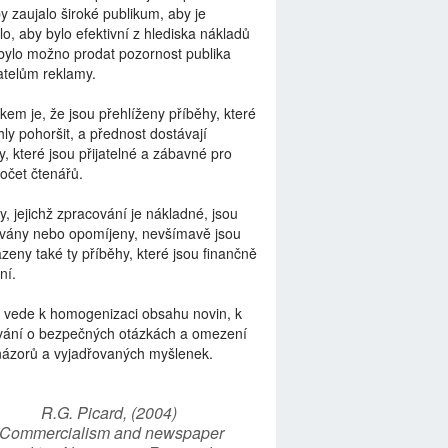
by zaujalo široké publikum, aby je
lo, aby bylo efektivní z hlediska nákladů
bylo možno prodat pozornost publika
telům reklamy.
kem je, že jsou přehlíženy příběhy, které
ly pohoršit, a přednost dostávají
y, které jsou přijatelné a zábavné pro
počet čtenářů.
y, jejichž zpracování je nákladné, jsou
vány nebo opomíjeny, nevšímavě jsou
zeny také ty příběhy, které jsou finančně
ní.
 vede k homogenizaci obsahu novin, k
vání o bezpečných otázkách a omezení
názorů a vyjadřovaných myšlenek.
R.G. Picard, (2004)
“Commercialism and newspaper