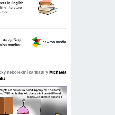
icky nekorektní karikatury
Michaela
áka