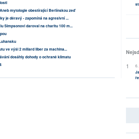
osti
st
neb mytologie obestírající Berlínskou zeď
y je děravý - zapomíná na agresivní ...
u Simpsonovi daroval na charitu 100 m...
opou
 Luhansku
u ve výši 2 miliard liber za machina...
Nejsd
ávání dosáhly dohody o ochraně klimatu
4
6.
Ja
ře