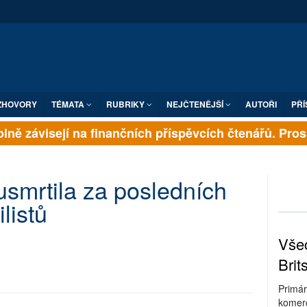
ZHOVORY
TÉMATA
RUBRIKY
NEJČTENĚJŠÍ
AUTOŘI
PŘÍ
lně závisejí na finančních příspěvcích čtenářů. Prosím
i usmrtila za posledních
ilistů
Všec
Brit
Primár
komerc