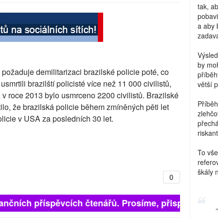
tak, a
pobavi
a aby 
zadava
Výsled
by moh
 požaduje demilitarizaci brazilské policie poté, co
příběh
smrtili brazilští policisté více než 11 000 civilistů,
větší 
v roce 2013 bylo usmrceno 2200 civilistů. Brazilské
Příběh
lo, že brazilská policie během zmíněných pěti let
zlehčo
olicie v USA za posledních 30 let.
přechá
riskant
To vše
refero
škály 
0
finančních příspěvcích čtenářů. Prosíme, přispějte. ➥