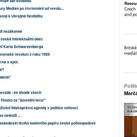
 může dát svobodu
ry Median po čtvrtstoletí od revolu...
stoji k Ukrajině flexibilitu
dl nezákonně
česká intelektuální obec
ěť Karla Schwarzenberga
venské revoluci z roku 1989
na a spol.
ti?
identi"
Polit
nevzdá - ke škodě všech
Marč
insko za "juvenilní teror"
ívání lidskoprávní agendy v politice velmocí
 netěšili ...
aašedesát druhů toaletního papíru české polistopadové