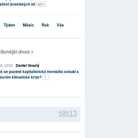
ažení izraelských sil
4211
Týden
Měsíc
Rok
Vše
ílenější dnes
 8. 2026
Daniel Veselý
k se pozdně kapitalistická mentalita snoubí s
šením klimatické krize?
1
10113