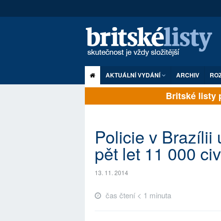
AKTUÁLNÍ VYDÁNÍ
ARCHIV
RO
Britské listy p
Policie v Brazíli
pět let 11 000 civ
13. 11. 2014
čas čtení < 1 minuta