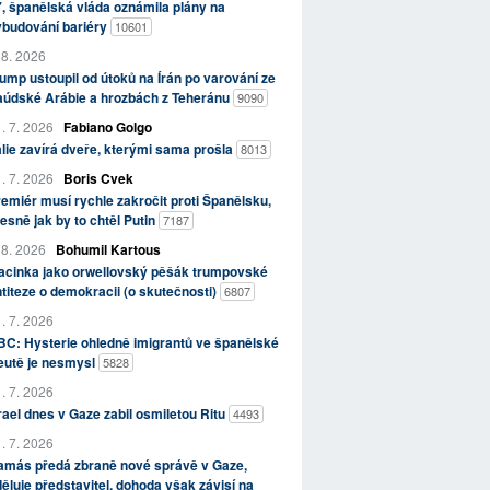
, španělská vláda oznámila plány na
ybudování bariéry
10601
 8. 2026
ump ustoupil od útoků na Írán po varování ze
aúdské Arábie a hrozbách z Teheránu
9090
. 7. 2026
Fabiano Golgo
álie zavírá dveře, kterými sama prošla
8013
. 7. 2026
Boris Cvek
emiér musí rychle zakročit proti Španělsku,
esně jak by to chtěl Putin
7187
 8. 2026
Bohumil Kartous
acinka jako orwellovský pěšák trumpovské
titeze o demokracii (o skutečnosti)
6807
. 7. 2026
C: Hysterie ohledně imigrantů ve španělské
eutě je nesmysl
5828
. 7. 2026
rael dnes v Gaze zabil osmiletou Ritu
4493
. 7. 2026
amás předá zbraně nové správě v Gaze,
ěluje představitel, dohoda však závisí na