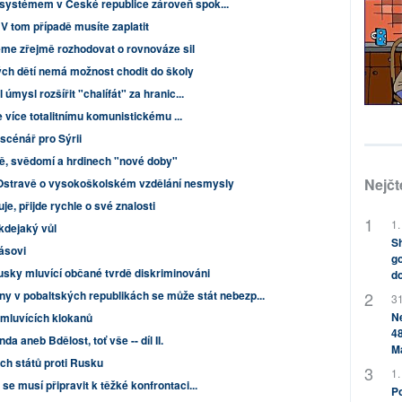
systémem v České republice zároveň spok...
V tom případě musíte zaplatit
me zřejmě rozhodovat o rovnováze sil
ch dětí nemá možnost chodit do školy
úmysl rozšířit "chalífát" za hranic...
le více totalitnímu komunistickému ...
scénář pro Sýrii
ě, svědomí a hrdinech "nové doby"
Nejčt
 Ostravě o vysokoškolském vzdělání nesmysly
e, přijde rychle o své znalosti
1.
 kdejaký vůl
Sh
ásovi
go
usky mluvící občané tvrdě diskriminováni
do
y v pobaltských republikách se může stát nebezp...
31
Ne
mluvících klokanů
48
 aneb Bdělost, toť vše -- díl II.
M
ch států proti Rusku
1.
e musí připravit k těžké konfrontaci...
Po