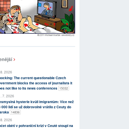
enější
 8. 2026
ocking: The current questionable Czech
vernment blocks the access of journalists it
es not like to its news conferences
15032
. 7. 2026
smyslná hysterie kvůli imigrantům: Více než
 000 lidí se už dobrovolně vrátilo z Ceuty do
aroka
14836
 8. 2026
čet obětí v pohraniční krizi v Ceutě stoupl na