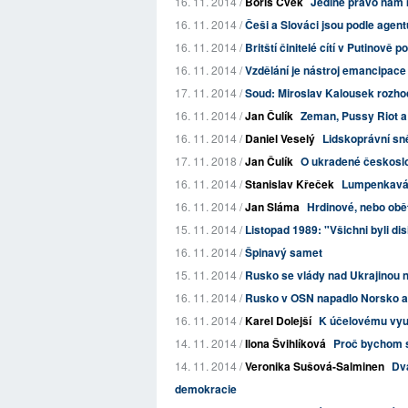
16. 11. 2014 /
Boris Cvek
Jedině právo nám
16. 11. 2014 /
Češi a Slováci jsou podle agentu
16. 11. 2014 /
Britští činitelé cítí v Putinově po
16. 11. 2014 /
Vzdělání je nástroj emancipace
17. 11. 2014 /
Soud: Miroslav Kalousek rozho
16. 11. 2014 /
Jan Čulík
Zeman, Pussy Riot a 
16. 11. 2014 /
Daniel Veselý
Lidskoprávní sn
17. 11. 2018 /
Jan Čulík
O ukradené českoslo
16. 11. 2014 /
Stanislav Křeček
Lumpenkavár
16. 11. 2014 /
Jan Sláma
Hrdinové, nebo obě
15. 11. 2014 /
Listopad 1989: "Všichni byli dis
16. 11. 2014 /
Špinavý samet
15. 11. 2014 /
Rusko se vlády nad Ukrajinou 
16. 11. 2014 /
Rusko v OSN napadlo Norsko a F
16. 11. 2014 /
Karel Dolejší
K účelovému využ
14. 11. 2014 /
Ilona Švihlíková
Proč bychom se
14. 11. 2014 /
Veronika Sušová-Salminen
Dv
demokracie