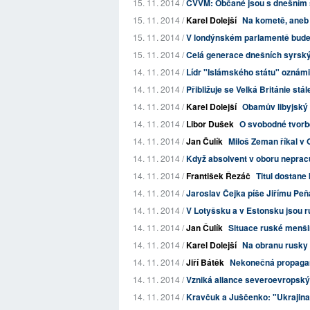
15. 11. 2014 /
CVVM: Občané jsou s dnešním 
15. 11. 2014 /
Karel Dolejší
Na kometě, aneb 
15. 11. 2014 /
V londýnském parlamentě bude
15. 11. 2014 /
Celá generace dnešních syrský
14. 11. 2014 /
Lídr "Islámského státu" oznámil 
14. 11. 2014 /
Přibližuje se Velká Británie stá
14. 11. 2014 /
Karel Dolejší
Obamův libyjský 
14. 11. 2014 /
Libor Dušek
O svobodné tvorb
14. 11. 2014 /
Jan Čulík
Miloš Zeman říkal v
14. 11. 2014 /
Když absolvent v oboru nepracuj
14. 11. 2014 /
František Řezáč
Titul dostane
14. 11. 2014 /
Jaroslav Čejka píše Jiřímu Peň
14. 11. 2014 /
V Lotyšsku a v Estonsku jsou r
14. 11. 2014 /
Jan Čulík
Situace ruské menšin
14. 11. 2014 /
Karel Dolejší
Na obranu rusky 
14. 11. 2014 /
Jiří Bátěk
Nekonečná propaganda
14. 11. 2014 /
Vzniká aliance severoevropský
14. 11. 2014 /
Kravčuk a Juščenko: "Ukrajina s