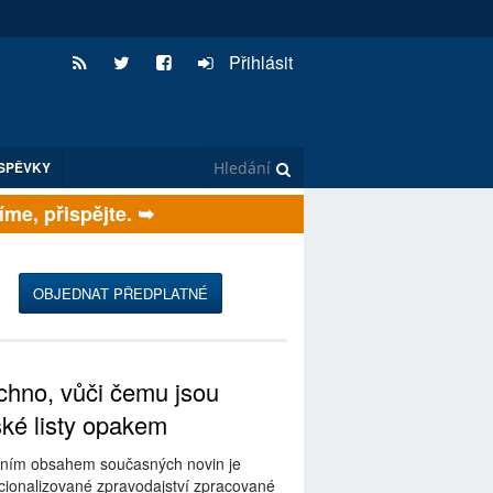
Přihlásit
SPĚVKY
e, přispějte. ➥
OBJEDNAT PŘEDPLATNÉ
hno, vůči čemu jsou
ské listy opakem
ním obsahem současných novin je
ionalizované zpravodajství zpracované