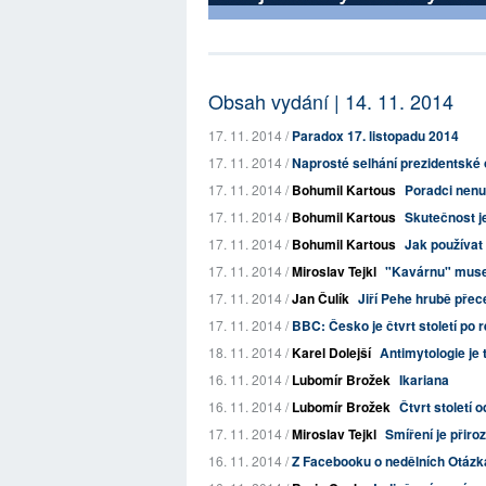
Obsah vydání | 14. 11. 2014
17. 11. 2014 /
Paradox 17. listopadu 2014
17. 11. 2014 /
Naprosté selhání prezidentské 
17. 11. 2014 /
Bohumil Kartous
Poradci nen
17. 11. 2014 /
Bohumil Kartous
Skutečnost je
17. 11. 2014 /
Bohumil Kartous
Jak používat
17. 11. 2014 /
Miroslav Tejkl
"Kavárnu" musej
17. 11. 2014 /
Jan Čulík
Jiří Pehe hrubě přec
17. 11. 2014 /
BBC: Česko je čtvrt století po r
18. 11. 2014 /
Karel Dolejší
Antimytologie je
16. 11. 2014 /
Lubomír Brožek
Ikariana
16. 11. 2014 /
Lubomír Brožek
Čtvrt století 
17. 11. 2014 /
Miroslav Tejkl
Smíření je přiro
16. 11. 2014 /
Z Facebooku o nedělních Otáz