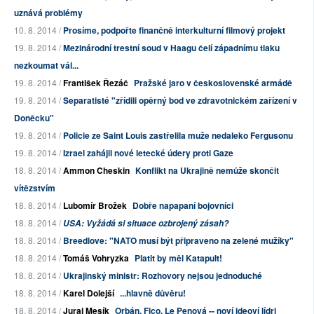
uznává problémy
10. 8. 2014 /
Prosíme, podpořte finančně interkulturní filmový projekt
19. 8. 2014 /
Mezinárodní trestní soud v Haagu čelí západnímu tlaku
nezkoumat vál...
19. 8. 2014 /
František Řezáč
Pražské jaro v československé armádě
19. 8. 2014 /
Separatisté "zřídili opěrný bod ve zdravotnickém zařízení v
Doněcku"
19. 8. 2014 /
Policie ze Saint Louis zastřelila muže nedaleko Fergusonu
19. 8. 2014 /
Izrael zahájil nové letecké údery proti Gaze
18. 8. 2014 /
Ammon Cheskin
Konflikt na Ukrajině nemůže skončit
vítězstvím
18. 8. 2014 /
Lubomír Brožek
Dobře napapaní bojovníci
18. 8. 2014 /
USA: Vyžádá si situace ozbrojený zásah?
18. 8. 2014 /
Breedlove: "NATO musí být připraveno na zelené mužíky"
18. 8. 2014 /
Tomáš Vohryzka
Platit by měl Katapult!
18. 8. 2014 /
Ukrajinský ministr: Rozhovory nejsou jednoduché
18. 8. 2014 /
Karel Dolejší
...hlavně důvěru!
18. 8. 2014 /
Juraj Mesík
Orbán, Fico, Le Penová -- noví ideoví lídri