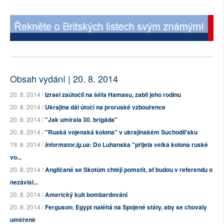
Obsah vydání | 20. 8. 2014
20. 8. 2014 /
Izrael zaútočil na šéfa Hamasu, zabil jeho rodinu
20. 8. 2014 /
Ukrajina dál útočí na proruské vzbouřence
20. 8. 2014 /
"Jak umírala 30. brigáda"
20. 8. 2014 /
"Ruská vojenská kolona" v ukrajinském Suchodil'sku
19. 8. 2014 /
: Do Luhanska "přijela velká kolona ruské
Informator.lg.ua
vo...
20. 8. 2014 /
Angličané se Skotům chtějí pomstít, ať budou v referendu o
nezávisl...
20. 8. 2014 /
Americký kult bombardování
20. 8. 2014 /
Ferguson: Egypt naléhá na Spojené státy, aby se chovaly
uměřeně