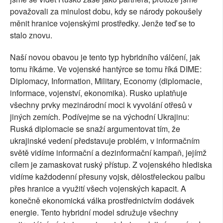
považovali za minulost dobu, kdy se národy pokoušely
měnit hranice vojenskými prostředky. Jenže teď se to
stalo znovu.
Naší novou obavou je tento typ hybridního válčení, jak
tomu říkáme. Ve vojenské hantýrce se tomu říká DIME:
Diplomacy, Information, Military, Economy (diplomacie,
informace, vojenství, ekonomika). Rusko uplatňuje
všechny prvky mezinárodní moci k vyvolání otřesů v
jiných zemích. Podívejme se na východní Ukrajinu:
Ruská diplomacie se snaží argumentovat tím, že
ukrajinské vedení představuje problém, v informačním
světě vidíme informační a dezinformační kampaň, jejímž
cílem je zamaskovat ruský přístup. Z vojenského hlediska
vidíme každodenní přesuny vojsk, dělostřeleckou palbu
přes hranice a využití všech vojenských kapacit. A
konečně ekonomická válka prostřednictvím dodávek
energie. Tento hybridní model sdružuje všechny