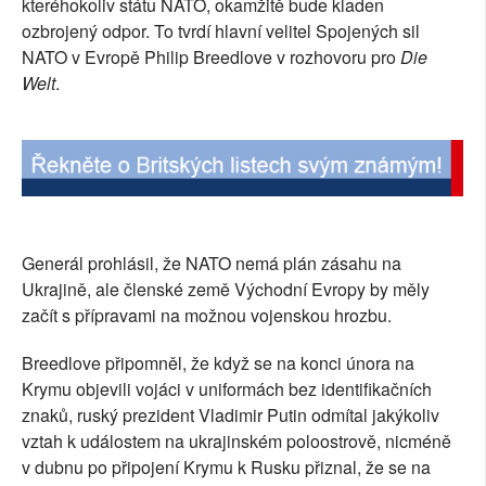
kteréhokoliv státu NATO, okamžitě bude kladen
SOCIÁLNÍ SÍTĚ
ozbrojený odpor. To tvrdí hlavní velitel Spojených sil
NATO v Evropě Philip Breedlove v rozhovoru pro
Die
RUBRIKY
Welt
.
PLNÁ VERZE STRÁNEK
Generál prohlásil, že NATO nemá plán zásahu na
Ukrajině, ale členské země Východní Evropy by měly
začít s přípravami na možnou vojenskou hrozbu.
Breedlove připomněl, že když se na konci února na
Krymu objevili vojáci v uniformách bez identifikačních
znaků, ruský prezident Vladimir Putin odmítal jakýkoliv
vztah k událostem na ukrajinském poloostrově, nicméně
v dubnu po připojení Krymu k Rusku přiznal, že se na