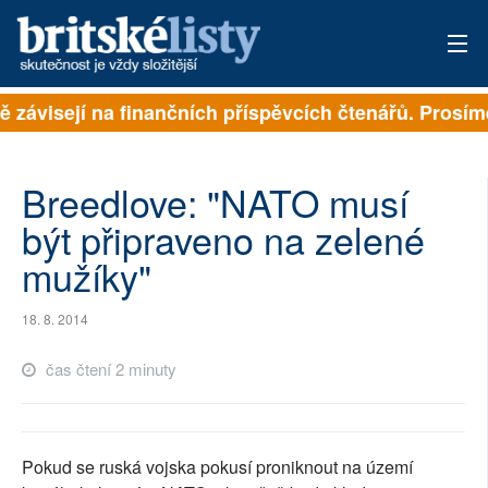
ně závisejí na finančních příspěvcích čtenářů. Prosíme
PŘIHLÁSIT
AKTUÁLNÍ VYDÁNÍ
Breedlove: "NATO musí
ARCHIV
být připraveno na zelené
mužíky"
ROZHOVORY
TÉMATA
18. 8. 2014
NEJČTENĚJŠÍ ZA 7 DNÍ
čas čtení 2 minuty
AUTOŘI
PŘÍSPĚVKY NA PROVOZ
Pokud se ruská vojska pokusí proniknout na území