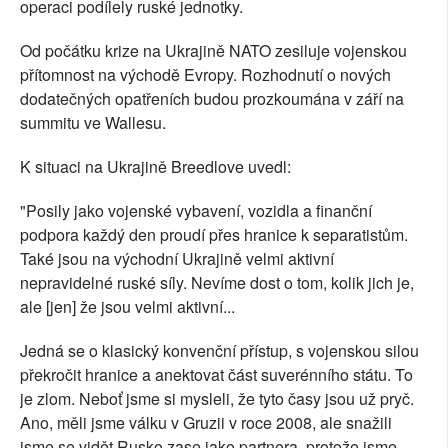
operaci podílely ruské jednotky.
Od počátku krize na Ukrajině NATO zesiluje vojenskou
přítomnost na východě Evropy. Rozhodnutí o nových
dodatečných opatřeních budou prozkoumána v září na
summitu ve Wallesu.
K situaci na Ukrajině Breedlove uvedl:
"Posily jako vojenské vybavení, vozidla a finanční
podpora každý den proudí přes hranice k separatistům.
Také jsou na východní Ukrajině velmi aktivní
nepravidelné ruské síly. Nevíme dost o tom, kolik jich je,
ale [jen] že jsou velmi aktivní...
Jedná se o klasický konvenční přístup, s vojenskou silou
překročit hranice a anektovat část suverénního státu. To
je zlom. Neboť jsme si mysleli, že tyto časy jsou už pryč.
Ano, měli jsme válku v Gruzii v roce 2008, ale snažili
jsme se vidět Rusko zase jako partnera, protože jsme