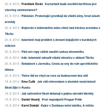
20. 8. 2014 /
František Štván
Kurzarbeit bude sociální berličkou pro
všechny zaměstnance?
20. 8. 2014 /
Pákistán: Protestující pronikají do vládní zóny, hrozí zásah
armády
20. 8. 2014 /
Bojovníci z Islámského státu vítězí nad iráckou armádou v
Tikrítu
20. 8. 2014 /
Islamisté mají problém s ženami bojujícími v kurdských
milicích
20. 8. 2014 /
Pád cen ropy vážně zasáhl ruskou ekonomiku
20. 8. 2014 /
Irák: Islamisté odrazili vládní ofenzívu v oblasti Tikrítu
20. 8. 2014 /
Šebabové z Jarmúku. Cesta za sny do ruin uprchlického
tábora
20. 8. 2014 /
Tisíce lidí se chytí za ruce za budoucnost bez uhlí
18. 8. 2014 /
Ema Čulík
Jak vidí referendum o skotské nezávislosti
Skoti žijící v Rusku
18. 8. 2014 /
Jak zahraniční Skoti debatují o pojmu národní identity
19. 8. 2014 /
Daniel Veselý
Proč nepodpořit Prague Pride
19. 8. 2014 /
Karel Dolejší
Kyjev v Donbasu mění taktiku. A mlčky