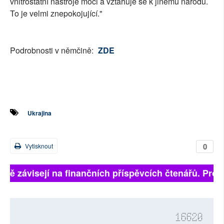
vnitrostátní nástroje moci a vztahuje se k jinému národu.
To je velmi znepokojující."
Podrobnosti v němčině:
ZDE
Ukrajina
0
Vytisknout
plně závisejí na finančních příspěvcích čtenářů. Prosí
16620