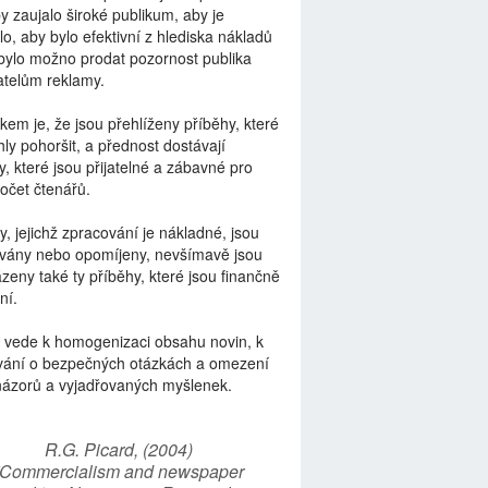
by zaujalo široké publikum, aby je
lo, aby bylo efektivní z hlediska nákladů
bylo možno prodat pozornost publika
telům reklamy.
kem je, že jsou přehlíženy příběhy, které
ly pohoršit, a přednost dostávají
y, které jsou přijatelné a zábavné pro
počet čtenářů.
y, jejichž zpracování je nákladné, jsou
vány nebo opomíjeny, nevšímavě jsou
zeny také ty příběhy, které jsou finančně
ní.
 vede k homogenizaci obsahu novin, k
vání o bezpečných otázkách a omezení
názorů a vyjadřovaných myšlenek.
R.G. Picard, (2004)
“Commercialism and newspaper