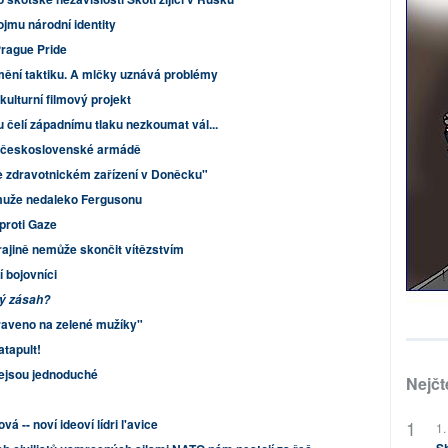
ojmu národní identity
Prague Pride
ění taktiku. A mlčky uznává problémy
kulturní filmový projekt
 čelí západnímu tlaku nezkoumat vál...
v československé armádě
ve zdravotnickém zařízení v Doněcku"
a muže nedaleko Fergusonu
 proti Gaze
rajině nemůže skončit vítězstvím
 bojovníci
ný zásah?
raveno na zelené mužíky"
atapult!
nejsou jednoduché
Nejčt
á -- noví ideoví lídri l'avice
1.