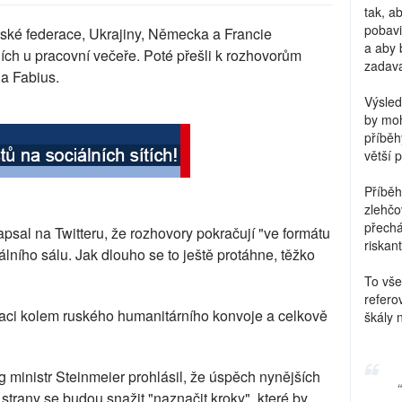
tak, a
pobavi
uské federace, Ukrajiny, Německa a Francie
a aby 
ních u pracovní večeře. Poté přešli k rozhovorům
zadava
 a Fabius.
Výsled
by moh
příběh
větší 
Příběh
zlehčo
přechá
apsal na Twitteru, že rozhovory pokračují "ve formátu
riskant
álního sálu. Jak dlouho se to ještě protáhne, těžko
To vše
refero
uaci kolem ruského humanitárního konvoje a celkově
škály 
g ministr Steinmeier prohlásil, že úspěch nynějších
 strany se budou snažit "naznačit kroky", které by