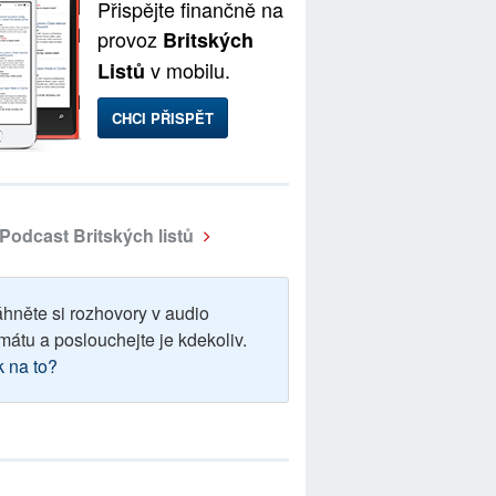
Přispějte finančně na
provoz
Britských
v mobilu.
Listů
CHCI PŘISPĚT
Podcast Britských listů
áhněte si rozhovory v audio
mátu a poslouchejte je kdekoliv.
k na to?