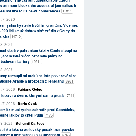
ocking: The current questionable Czech
vernment blocks the access of journalists it
es not like to its news conferences
15014
. 7. 2026
smyslná hysterie kvůli imigrantům: Více než
 000 lidí se už dobrovolně vrátilo z Ceuty do
aroka
14710
 8. 2026
čet obětí v pohraniční krizi v Ceutě stoupl na
, španělská vláda oznámila plány na
ybudování bariéry
10511
 8. 2026
ump ustoupil od útoků na Írán po varování ze
aúdské Arábie a hrozbách z Teheránu
8981
. 7. 2026
Fabiano Golgo
álie zavírá dveře, kterými sama prošla
7944
. 7. 2026
Boris Cvek
emiér musí rychle zakročit proti Španělsku,
esně jak by to chtěl Putin
7175
 8. 2026
Bohumil Kartous
acinka jako orwellovský pěšák trumpovské
titeze o demokracii (o skutečnosti)
6746