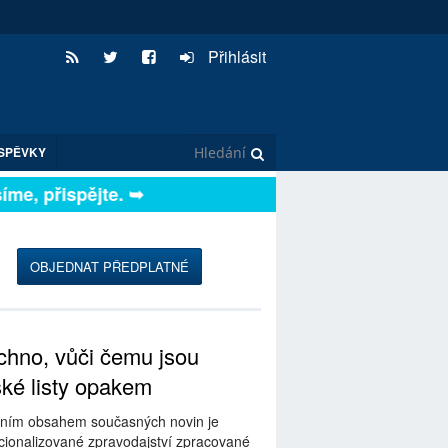
Přihlásit
SPĚVKY
e, přispějte. ➥
OBJEDNAT PŘEDPLATNÉ
hno, vůči čemu jsou
ské listy opakem
ním obsahem současných novin je
ionalizované zpravodajství zpracované