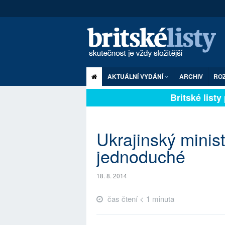
AKTUÁLNÍ VYDÁNÍ
ARCHIV
RO
Britské listy p
Ukrajinský minis
jednoduché
18. 8. 2014
čas čtení < 1 minuta