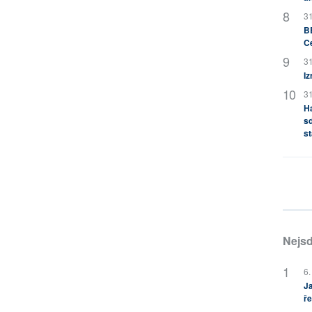
31
BB
C
31
Iz
31
H
sd
st
Nejsd
6.
Ja
ře