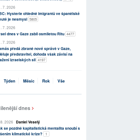
. 7. 2026
C: Hysterie ohledně imigrantů ve španělské
eutě je nesmysl
5805
. 7. 2026
rael dnes v Gaze zabil osmiletou Ritu
4477
. 7. 2026
amás předá zbraně nové správě v Gaze,
ěluje představitel, dohoda však závisí na
ažení izraelských sil
4197
Týden
Měsíc
Rok
Vše
ílenější dnes
 8. 2026
Daniel Veselý
k se pozdně kapitalistická mentalita snoubí s
šením klimatické krize?
1