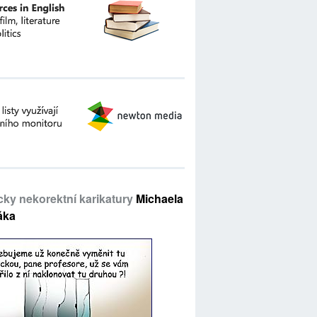
icky nekorektní karikatury
Michaela
áka