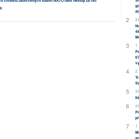
Sh
h civilistů usmrcených silami NATO nám nestojí za řeč
go
4
do
31
Ne
48
M
1.
Po
67
v
2.
Tr
S
31
It
31
Pr
př
1.
M
an