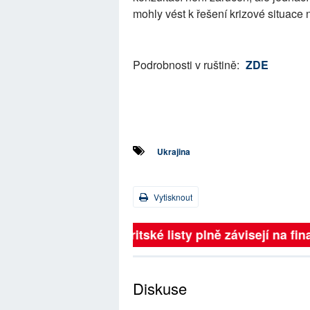
mohly vést k řešení krizové situace 
Podrobnosti v ruštině:
ZDE
Ukrajina
Vytisknout
Britské listy plně závisejí na 
Diskuse