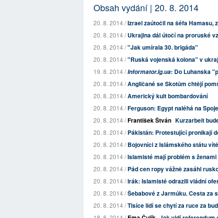
Obsah vydání | 20. 8. 2014
20. 8. 2014 /
Izrael zaútočil na šéfa Hamasu, z
20. 8. 2014 /
Ukrajina dál útočí na proruské 
20. 8. 2014 /
"Jak umírala 30. brigáda"
20. 8. 2014 /
"Ruská vojenská kolona" v ukra
19. 8. 2014 /
: Do Luhanska "př
Informator.lg.ua
20. 8. 2014 /
Angličané se Skotům chtějí pomstí
20. 8. 2014 /
Americký kult bombardování
20. 8. 2014 /
Ferguson: Egypt naléhá na Spoje
20. 8. 2014 /
František Štván
Kurzarbeit bud
20. 8. 2014 /
Pákistán: Protestující pronikají 
20. 8. 2014 /
Bojovníci z Islámského státu vít
20. 8. 2014 /
Islamisté mají problém s ženami 
20. 8. 2014 /
Pád cen ropy vážně zasáhl rus
20. 8. 2014 /
Irák: Islamisté odrazili vládní ofe
20. 8. 2014 /
Šebabové z Jarmúku. Cesta za sn
20. 8. 2014 /
Tisíce lidí se chytí za ruce za bu
18. 8. 2014 /
Ema Čulík
Jak vidí referendum o