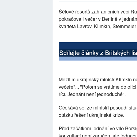
Šéfové resortů zahraničních věcí R
pokračovali večer v Berlíně v jedná
kvarteta Lavrov, Klimkin, Steinmeier
Mezitím ukrajinský ministr Klimkin n
večeře"... "Potom se vrátíme do ofici
říci. Jednání není jednoduché".
Očekává se, že ministři posoudí sit
otázku řešení ukrajinské krize.
Před začátkem jednání ve vile Borsi
konzultací není zaručen, ale jednací