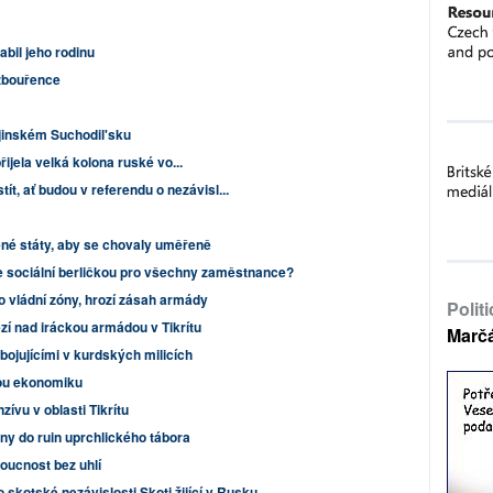
abil jeho rodinu
vzbouřence
jinském Suchodil'sku
ijela velká kolona ruské vo...
t, ať budou v referendu o nezávisl...
né státy, aby se chovaly uměřeně
e sociální berličkou pro všechny zaměstnance?
do vládní zóny, hrozí zásah armády
Polit
ězí nad iráckou armádou v Tikrítu
Marč
bojujícími v kurdských milicích
kou ekonomiku
nzívu v oblasti Tikrítu
y do ruin uprchlického tábora
doucnost bez uhlí
 skotské nezávislosti Skoti žijící v Rusku