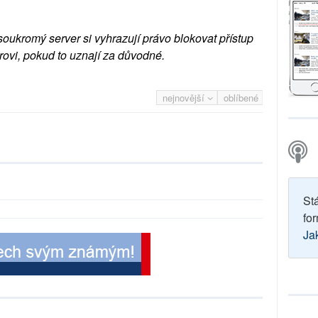
soukromý server si vyhrazují právo blokovat přístup
rovi, pokud to uznají za důvodné.
nejnovější
oblíbené
St
for
Ja