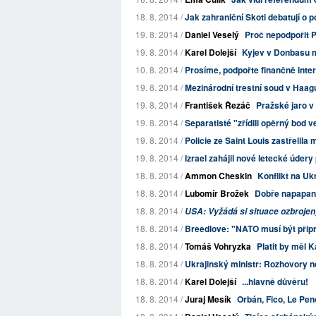
18. 8. 2014 /
Jak zahraniční Skoti debatují o p
19. 8. 2014 /
Daniel Veselý
Proč nepodpořit 
19. 8. 2014 /
Karel Dolejší
Kyjev v Donbasu m
10. 8. 2014 /
Prosíme, podpořte finančně inter
19. 8. 2014 /
Mezinárodní trestní soud v Haagu
19. 8. 2014 /
František Řezáč
Pražské jaro 
19. 8. 2014 /
Separatisté "zřídili opěrný bod 
19. 8. 2014 /
Policie ze Saint Louis zastřelil
19. 8. 2014 /
Izrael zahájil nové letecké údery
18. 8. 2014 /
Ammon Cheskin
Konflikt na Uk
18. 8. 2014 /
Lubomír Brožek
Dobře napapaní
18. 8. 2014 /
USA: Vyžádá si situace ozbroje
18. 8. 2014 /
Breedlove: "NATO musí být přip
18. 8. 2014 /
Tomáš Vohryzka
Platit by měl K
18. 8. 2014 /
Ukrajinský ministr: Rozhovory 
18. 8. 2014 /
Karel Dolejší
...hlavně důvěru!
18. 8. 2014 /
Juraj Mesík
Orbán, Fico, Le Penov