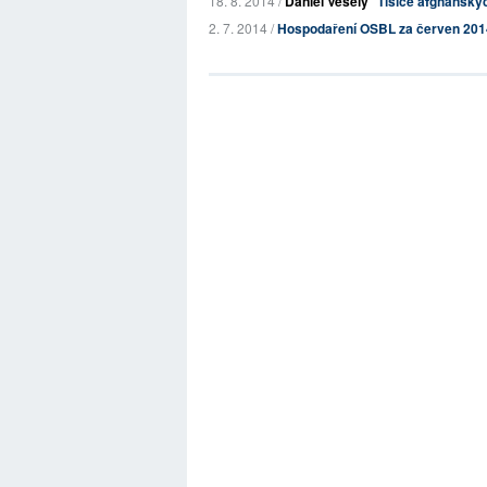
18. 8. 2014 /
Daniel Veselý
Tisíce afghánskýc
2. 7. 2014 /
Hospodaření OSBL za červen 201