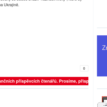
na Ukrajině.
0
finančních příspěvcích čtenářů. Prosíme, přispějte. ➥