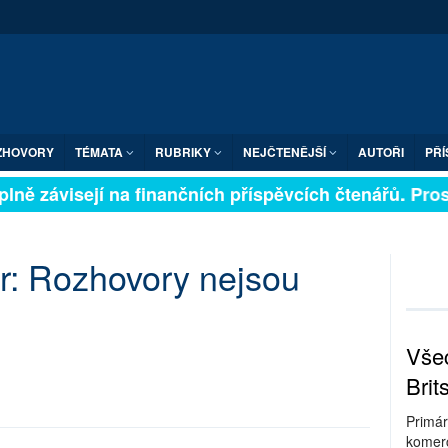
ZHOVORY
TÉMATA
RUBRIKY
NEJČTENĚJŠÍ
AUTOŘI
PŘÍ
lně závisejí na finančních příspěvcích čtenářů. Prosím
tr: Rozhovory nejsou
Všec
Brit
Primár
komerc