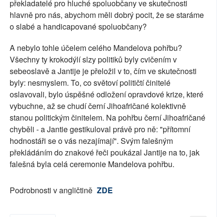
překladatelé pro hluché spoluobčany ve skutečnosti
hlavně pro nás, abychom měli dobrý pocit, že se staráme
o slabé a handicapované spoluobčany?
A nebylo tohle účelem celého Mandelova pohřbu?
Všechny ty krokodýlí slzy politiků byly cvičením v
sebeoslavě a Jantije je přeložil v to, čím ve skutečnosti
byly: nesmyslem. To, co světoví političtí činitelé
oslavovali, bylo úspěšné odložení opravdové krize, které
vybuchne, až se chudí černí Jihoafričané kolektivně
stanou politickým činitelem. Na pohřbu černí Jihoafričané
chyběli - a Jantie gestikuloval právě pro ně: "přítomní
hodnostáři se o vás nezajímají". Svým falešným
překládáním do znakové řeči poukázal Jantije na to, jak
falešná byla celá ceremonie Mandelova pohřbu.
Podrobnosti v angličtině
ZDE