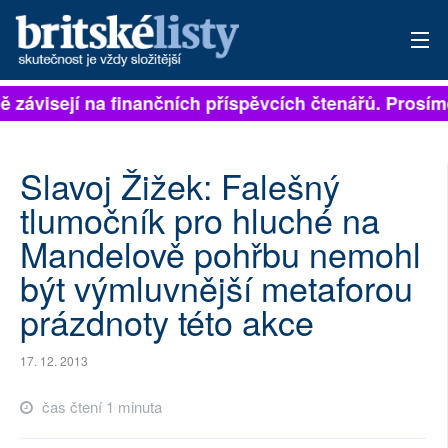
ně závisejí na finančních příspěvcích čtenářů. Prosíme
PŘIHLÁSIT
AKTUÁLNÍ VYDÁNÍ
Slavoj Žižek: Falešný
ARCHIV
tlumočník pro hluché na
Mandelově pohřbu nemohl
ROZHOVORY
být výmluvnější metaforou
TÉMATA
prázdnoty této akce
NEJČTENĚJŠÍ ZA 7 DNÍ
17. 12. 2013
AUTOŘI
čas čtení 1 minuta
PŘÍSPĚVKY NA PROVOZ