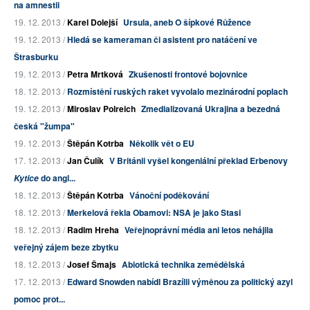
na amnestii
19. 12. 2013 /
Karel Dolejší
Ursula, aneb O šípkové Růžence
19. 12. 2013 /
Hledá se kameraman či asistent pro natáčení ve
Štrasburku
19. 12. 2013 /
Petra Mrtková
Zkušenosti frontové bojovnice
18. 12. 2013 /
Rozmístění ruských raket vyvolalo mezinárodní poplach
19. 12. 2013 /
Miroslav Polreich
Zmedializovaná Ukrajina a bezedná
česká "žumpa"
19. 12. 2013 /
Štěpán Kotrba
Několik vět o EU
17. 12. 2013 /
Jan Čulík
V Británii vyšel kongeniální překlad Erbenovy
do angl...
Kytice
18. 12. 2013 /
Štěpán Kotrba
Vánoční poděkování
18. 12. 2013 /
Merkelová řekla Obamovi: NSA je jako Stasi
18. 12. 2013 /
Radim Hreha
Veřejnoprávní média ani letos nehájila
veřejný zájem beze zbytku
18. 12. 2013 /
Josef Šmajs
Abiotická technika zemědělská
17. 12. 2013 /
Edward Snowden nabídl Brazílii výměnou za politický azyl
pomoc prot...