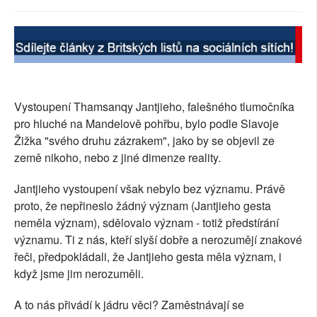
SOCIÁLNÍ SÍTĚ
RUBRIKY
PLNÁ VERZE STRÁNEK
Vystoupení Thamsanqy Jantjieho, falešného tlumočníka
pro hluché na Mandelově pohřbu, bylo podle Slavoje
Žižka "svého druhu zázrakem", jako by se objevil ze
země nikoho, nebo z jiné dimenze reality.
Jantjieho vystoupení však nebylo bez významu. Právě
proto, že nepřineslo žádný význam (Jantjieho gesta
neměla význam), sdělovalo význam - totiž předstírání
významu. Ti z nás, kteří slyší dobře a nerozumějí znakové
řeči, předpokládali, že Jantjieho gesta měla význam, i
když jsme jim nerozuměli.
A to nás přivádí k jádru věci? Zaměstnávají se