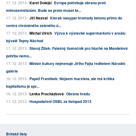
17. 12. 2013 /
Karel Dolejší
Evropa potřebuje obranu proti
mimozemšťanům. Bude se proto muset br...
17. 12. 2013 /
Jiří Nezval
Kterak nasypat hromady betonu přímo do
centra chráněného zeleného ú...
17. 12. 2013 /
Michal Ulrich
Výzva k výstavbě supermarketů v areálu
bývalé Tepny Náchod
17. 12. 2013 /
Slavoj Žižek: Falešný tlumočník pro hluché na Mandelově
pohřbu nemo...
17. 12. 2013 /
Ministr kultury nejmenuje Jiřího Fajta ředitelem Národní
galerie
16. 12. 2013 /
Papež František: Nejsem marxista, ale má kritika
kapitalismu je spr...
16. 12. 2013 /
Lenka Procházková
Obrana hradu
11. 12. 2013 /
Hospodaření OSBL za listopad 2013
Britské listy