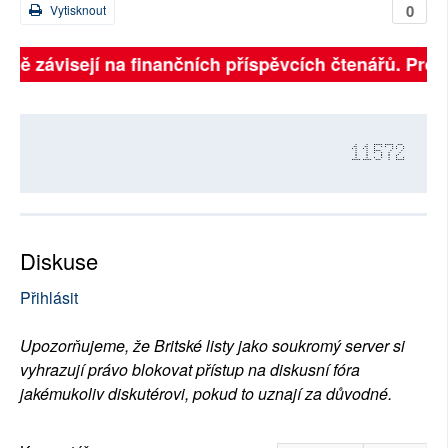
0
Vytisknout
plně závisejí na finančních příspěvcích čtenářů. Prosí
11572
Diskuse
Přihlásit
Upozorňujeme, že Britské listy jako soukromý server si
vyhrazují právo blokovat přístup na diskusní fóra
jakémukoliv diskutérovi, pokud to uznají za důvodné.