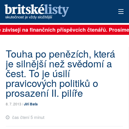
 závisejí na finančních příspěvcích čtenářů. Prosíme,
PŘIHLÁSIT
AKTUÁLNÍ VYDÁNÍ
Touha po penězích, která
ARCHIV
je silnější než svědomí a
čest. To je úsilí
ROZHOVORY
pravicových politiků o
TÉMATA
prosazení II. pilíře
NEJČTENĚJŠÍ ZA 7 DNÍ
8. 7. 2013 /
Jiří Baťa
AUTOŘI
čas čtení 5 minut
PŘÍSPĚVKY NA PROVOZ