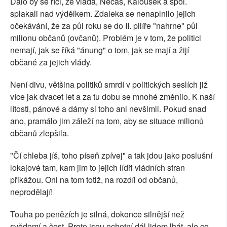
Dalo by se říci, že vláda, Nečas, Kalousek a spol.
splakali nad výdělkem. Zdaleka se nenaplnilo jejich
očekávání, že za půl roku se do II. pilíře "nahrne" půl
milionu občanů (ovčanů). Problém je v tom, že politici
nemají, jak se říká "ánung" o tom, jak se mají a žijí
občané za jejich vlády.
Není divu, většina politiků smrdí v politických seslích již
více jak dvacet let a za tu dobu se mnohé změnilo. K naší
lítosti, pánové a dámy si toho ani nevšimli. Pokud snad
ano, pramálo jim záleží na tom, aby se situace milionů
občanů zlepšila.
"Čí chleba jíš, toho píseň zpívej" a tak jdou jako poslušní
lokajové tam, kam jim to jejich lídři vládních stran
přikážou. Oni na tom totiž, na rozdíl od občanů,
neprodělají!
Touha po penězích je silná, dokonce silnější než
svědomí a čest. Proto jsou ochotní dál lidem lhát, ale co