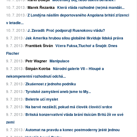
10. 7. 2013 /
Marek Řezanka
Která vláda rozhodně (ne)má mandát...
10. 7. 2013 /
Z Londýna násilím deportovaného Angolana britští zřízenci
v letadle...
10. 7. 2013 /
J. Zavadil: Proč podporuji Rusnokovu vládu?
9. 7. 2013 /
Jak Amerika hrubou silou globálně likviduje lidská práva
9. 7. 2013 /
František Štván
Včera Fuksa,Tluchoř a Šnajdr. Dnes
Fischer
9. 7. 2013 /
Petr Wagner
Manipulace
9. 7. 2013 /
Štěpán Kotrba
Národní galerie VII – Hloupé a
nekompetentní rozhodnutí odchá...
9. 7. 2013 /
Zkušenost z jednoho podniku
9. 7. 2013 /
Tyrolské zamyšlení aneb jsme to My...
9. 7. 2013 /
Beletrie učí myslet
9. 7. 2013 /
Na barvě nezáleží, pokud má člověk člověčí srdce
9. 7. 2013 /
Britská konzervativní vláda brání tisícům Britů žít ve své
zemi
9. 7. 2013 /
Automat na pravdu a konec postmoderny ještě jednou