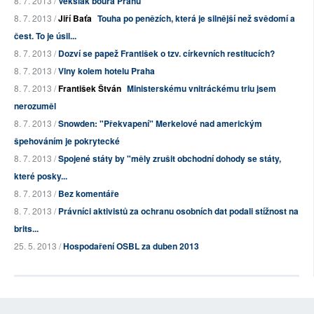
8. 7. 2013 /
Vekslák bourá Prahu
8. 7. 2013 /
Jiří Baťa
Touha po penězích, která je silnější než svědomí a
čest. To je úsil...
8. 7. 2013 /
Dozví se papež František o tzv. církevních restitucích?
8. 7. 2013 /
Vlny kolem hotelu Praha
8. 7. 2013 /
František Štván
Ministerskému vnitráckému triu jsem
nerozuměl
8. 7. 2013 /
Snowden: "Překvapení" Merkelové nad americkým
špehováním je pokrytecké
8. 7. 2013 /
Spojené státy by "měly zrušit obchodní dohody se státy,
které posky...
8. 7. 2013 /
Bez komentáře
8. 7. 2013 /
Právníci aktivistů za ochranu osobních dat podali stížnost na
brits...
25. 5. 2013 /
Hospodaření OSBL za duben 2013