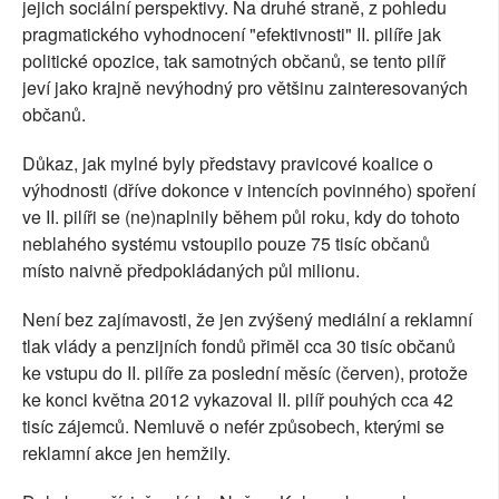
jejich sociální perspektivy. Na druhé straně, z pohledu
pragmatického vyhodnocení "efektivnosti" II. pilíře jak
politické opozice, tak samotných občanů, se tento pilíř
jeví jako krajně nevýhodný pro většinu zainteresovaných
občanů.
Důkaz, jak mylné byly představy pravicové koalice o
výhodnosti (dříve dokonce v intencích povinného) spoření
ve II. pilíři se (ne)naplnily během půl roku, kdy do tohoto
neblahého systému vstoupilo pouze 75 tisíc občanů
místo naivně předpokládaných půl milionu.
Není bez zajímavosti, že jen zvýšený mediální a reklamní
tlak vlády a penzijních fondů přiměl cca 30 tisíc občanů
ke vstupu do II. pilíře za poslední měsíc (červen), protože
ke konci května 2012 vykazoval II. pilíř pouhých cca 42
tisíc zájemců. Nemluvě o nefér způsobech, kterými se
reklamní akce jen hemžily.