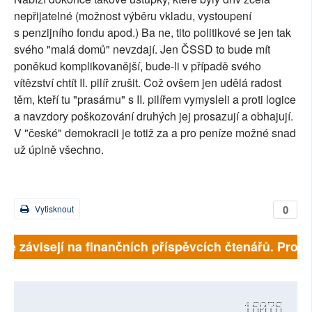
nepřijatelné (možnost výběru vkladu, vystoupení
s penzijního fondu apod.) Ba ne, tito politikové se jen tak
svého "malá domů" nevzdají. Jen ČSSD to bude mít
poněkud komplikovanější, bude-li v případě svého
vítězství chtít II. pilíř zrušit. Což ovšem jen udělá radost
těm, kteří tu "prasárnu" s II. pilířem vymysleli a proti logice
a navzdory poškozování druhých jej prosazují a obhajují.
V "české" demokracii je totiž za a pro peníze možné snad
už úplně všechno.
0
Vytisknout
lně závisejí na finančních příspěvcích čtenářů. Prosím
16076