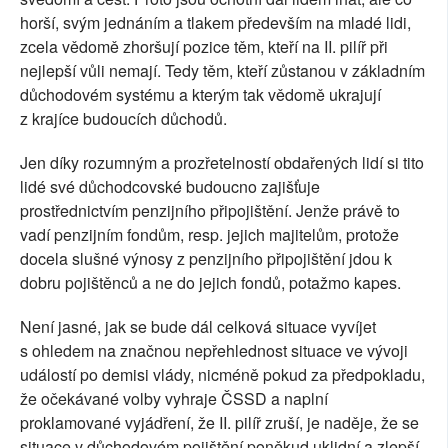
horší, svým jednáním a tlakem především na mladé lidi,
zcela vědomě zhoršují pozice těm, kteří na II. pilíř při
nejlepší vůli nemají. Tedy těm, kteří zůstanou v základním
důchodovém systému a kterým tak vědomě ukrajují
z krajíce budoucích důchodů.
Jen díky rozumným a prozřetelností obdařených lidí si tito
lidé své důchodcovské budoucno zajišťuje
prostřednictvím penzijního připojištění. Jenže právě to
vadí penzijním fondům, resp. jejich majitelům, protože
docela slušné výnosy z penzijního připojištění jdou k
dobru pojištěnců a ne do jejich fondů, potažmo kapes.
Není jasné, jak se bude dál celková situace vyvíjet
s ohledem na značnou nepřehlednost situace ve vývoji
událostí po demisi vlády, nicméně pokud za předpokladu,
že očekávané volby vyhraje ČSSD a naplní
proklamované vyjádření, že II. pilíř zruší, je naděje, že se
situace v důchodovém pojištění poněkud uklidní a zlepší.