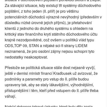
Za stávající situace, kdy existují tři systémy důchodového
pojištění, z toho jeden (II. pilíř) je pro většinu
potenciálních důchodců výrazně nevýhodný (především v
důsledku nízké úrovně jejich příjmů), je přetahování
klientů z jednoho do druhého systému s ohledem na
kritický stav finančního krytí státního důchodového účtu
krajně nezodpovědné, což ovšem u politiků vlád typu
ODS,TOP 09, STAN a nějaké sci-fi strany LIDEM
neznamená, že pro osobní zájmy nejsou schopni tyto
nedostatky neakceptovat.
Přestože se politická situace stále dost nejasně vyvíjí,
ještě v demisi ministr financí Kraďousek už avizoval, že
podmínky a parametry pro vstup do II. pilíře budou
upraveny tak, aby se staly lákavějšími, výhodnějšími,
přístupnějšími i těm, kteří před vstupem do II. pilíře třeba
váhají.
Nabízí dokonce takové ústupky, které byly dřív zcela