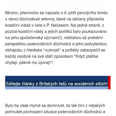
SOCIÁLNÍ SÍTĚ
Mnoho, přemnoho se napsalo o II. pilíři penzijního fondu
RUBRIKY
v rámci důchodové reformy, které na občany připravila
koaliční vláda v čele s P. Nečasem. Na jedné straně, z
PLNÁ VERZE STRÁNEK
pozice koaliční vlády a jejich politiků bylo poukazováno
na jeho společenský význam(!), neblahou až prekérní
perspektivu potenciálních důchodců a jeho pokryteckou
obhajobu z hlediska "nutnosti" a potřeby zabezpečit se
každý osobně na své stáří způsobem "Když ptáčka
chytají, pěkně mu zpívají"!
Bylo by však mylné se domnívat, že tak činí z nějakých
pohnutek pochopení situace potenciálních důchodců a