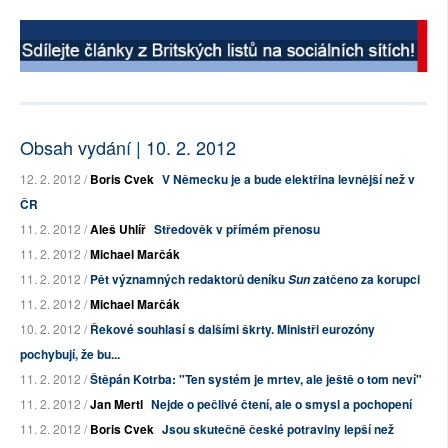
Obsah vydání | 10. 2. 2012
12. 2. 2012 /
Boris Cvek
V Německu je a bude elektřina levnější než v
ČR
11. 2. 2012 /
Aleš Uhlíř
Středověk v přímém přenosu
11. 2. 2012 /
Michael Marčák
11. 2. 2012 /
Pět významných redaktorů deníku
zatčeno za korupci
Sun
11. 2. 2012 /
Michael Marčák
10. 2. 2012 /
Řekové souhlasí s dalšími škrty. Ministři eurozóny
pochybují, že bu...
11. 2. 2012 /
Štěpán Kotrba: "Ten systém je mrtev, ale ještě o tom neví"
11. 2. 2012 /
Jan Mertl
Nejde o pečlivé čtení, ale o smysl a pochopení
11. 2. 2012 /
Boris Cvek
Jsou skutečně české potraviny lepší než