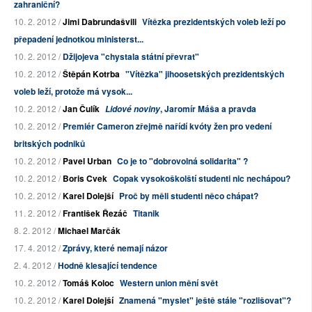
zahraniční?
10. 2. 2012 /
Jimi Dabrundašvili
Vítězka prezidentských voleb leží po
přepadení jednotkou ministerst...
10. 2. 2012 /
Džijojeva "chystala státní převrat"
10. 2. 2012 /
Štěpán Kotrba
"Vítězka" jihoosetských prezidentských
voleb leží, protože má vysok...
10. 2. 2012 /
Jan Čulík
, Jaromír Máša a pravda
Lidové noviny
10. 2. 2012 /
Premiér Cameron zřejmě nařídí kvóty žen pro vedení
britských podniků
10. 2. 2012 /
Pavel Urban
Co je to "dobrovolná solidarita" ?
10. 2. 2012 /
Boris Cvek
Copak vysokoškolští studenti nic nechápou?
10. 2. 2012 /
Karel Dolejší
Proč by měli studenti něco chápat?
11. 2. 2012 /
František Řezáč
Titanik
8. 2. 2012 /
Michael Marčák
17. 4. 2012 /
Zprávy, které nemají názor
2. 4. 2012 /
Hodně klesající tendence
10. 2. 2012 /
Tomáš Koloc
Western union mění svět
10. 2. 2012 /
Karel Dolejší
Znamená "myslet" ještě stále "rozlišovat"?