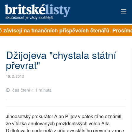
ě závisejí na finančních příspěvcích čtenářů. Prosíme,
PŘIHLÁSIT
AKTUÁLNÍ VYDÁNÍ
Džijojeva "chystala státní
ARCHIV
převrat"
ROZHOVORY
10. 2. 2012
TÉMATA
čas čtení < 1 minuta
NEJČTENĚJŠÍ ZA 7 DNÍ
AUTOŘI
Jihoosetský prokurátor Alan Plijev v pátek ráno oznámil,
že vítězka anulovaných prezidentských voleb Alla
PŘÍSPĚVKY NA PROVOZ
Džijojeva je podezřelá z přípravy státního převratu v roce