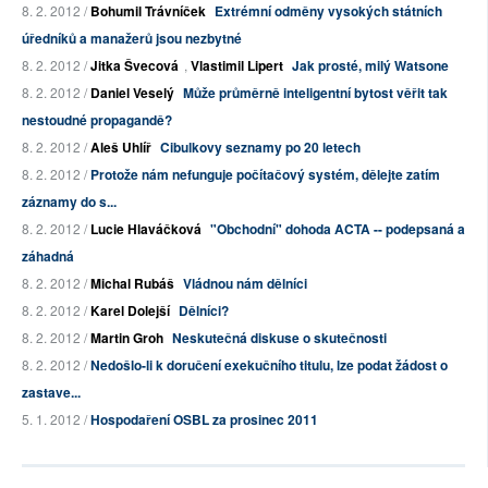
8. 2. 2012 /
Bohumil Trávníček
Extrémní odměny vysokých státních
úředníků a manažerů jsou nezbytné
8. 2. 2012 /
Jitka Švecová
,
Vlastimil Lipert
Jak prosté, milý Watsone
8. 2. 2012 /
Daniel Veselý
Může průměrně inteligentní bytost věřit tak
nestoudné propagandě?
8. 2. 2012 /
Aleš Uhlíř
Cibulkovy seznamy po 20 letech
8. 2. 2012 /
Protože nám nefunguje počítačový systém, dělejte zatím
záznamy do s...
8. 2. 2012 /
Lucie Hlaváčková
"Obchodní" dohoda ACTA -- podepsaná a
záhadná
8. 2. 2012 /
Michal Rubáš
Vládnou nám dělníci
8. 2. 2012 /
Karel Dolejší
Dělníci?
8. 2. 2012 /
Martin Groh
Neskutečná diskuse o skutečnosti
8. 2. 2012 /
Nedošlo-li k doručení exekučního titulu, lze podat žádost o
zastave...
5. 1. 2012 /
Hospodaření OSBL za prosinec 2011