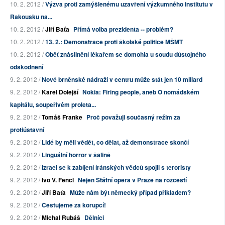
10. 2. 2012 /
Výzva proti zamýšlenému uzavření výzkumného institutu v
Rakousku na...
10. 2. 2012 /
Jiří Baťa
Přímá volba prezidenta -- problém?
10. 2. 2012 /
13. 2.: Demonstrace proti školské politice MŠMT
10. 2. 2012 /
Oběť znásilnění lékařem se domohla u soudu důstojného
odškodnění
9. 2. 2012 /
Nové brněnské nádraží v centru může stát jen 10 miliard
9. 2. 2012 /
Karel Dolejší
Nokia: Firing people, aneb O nomádském
kapitálu, soupeřivém proleta...
9. 2. 2012 /
Tomáš Franke
Proč považuji současný režim za
protiústavní
9. 2. 2012 /
Lidé by měli vědět, co dělat, až demonstrace skončí
9. 2. 2012 /
Linguální horror v šalině
9. 2. 2012 /
Izrael se k zabíjení íránských vědců spojil s teroristy
9. 2. 2012 /
Ivo V. Fencl
Nejen Státní opera v Praze na rozcestí
9. 2. 2012 /
Jiří Baťa
Může nám být německý případ příkladem?
9. 2. 2012 /
Cestujeme za korupcí!
9. 2. 2012 /
Michal Rubáš
Dělníci