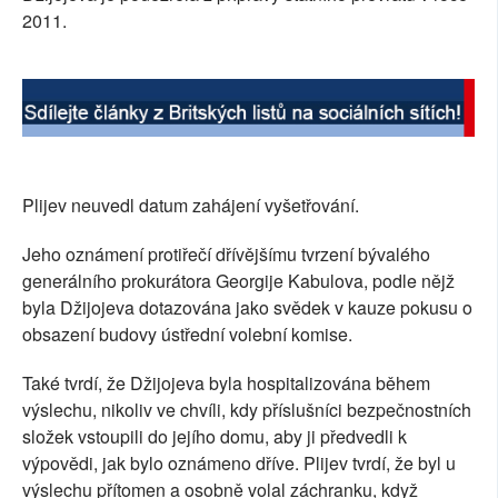
2011.
SOCIÁLNÍ SÍTĚ
RUBRIKY
PLNÁ VERZE STRÁNEK
Plijev neuvedl datum zahájení vyšetřování.
Jeho oznámení protiřečí dřívějšímu tvrzení bývalého
generálního prokurátora Georgije Kabulova, podle nějž
byla Džijojeva dotazována jako svědek v kauze pokusu o
obsazení budovy ústřední volební komise.
Také tvrdí, že Džijojeva byla hospitalizována během
výslechu, nikoliv ve chvíli, kdy příslušníci bezpečnostních
složek vstoupili do jejího domu, aby ji předvedli k
výpovědi, jak bylo oznámeno dříve. Plijev tvrdí, že byl u
výslechu přítomen a osobně volal záchranku, když