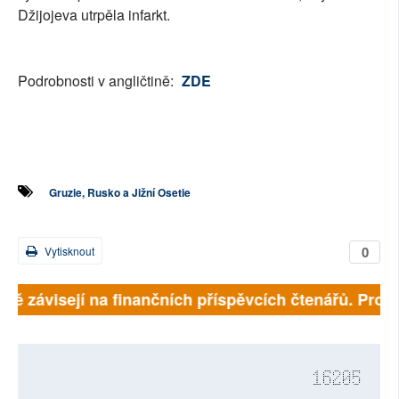
Džijojeva utrpěla infarkt.
Podrobnosti v angličtině:
ZDE
Gruzie, Rusko a Jižní Osetie
0
Vytisknout
plně závisejí na finančních příspěvcích čtenářů. Prosí
16205