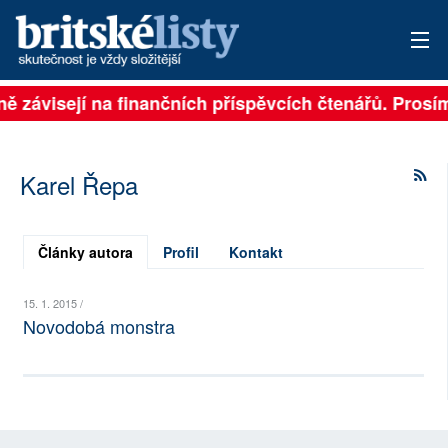
lně závisejí na finančních příspěvcích čtenářů. Prosím
PŘIHLÁSIT
AKTUÁLNÍ VYDÁNÍ
Karel Řepa
ARCHIV
ROZHOVORY
Články autora
Profil
Kontakt
TÉMATA
15. 1. 2015 /
Novodobá monstra
NEJČTENĚJŠÍ ZA 7 DNÍ
AUTOŘI
PŘÍSPĚVKY NA PROVOZ