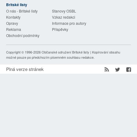
Britské listy
SOCIÁLNÍ SÍTĚ
O nás - Britské listy
Stanovy OSBL
Kontakty
Vzkaz redakci
RUBRIKY
Opravy
Informace pro autory
Reklama
Příspěvky
PLNÁ VERZE STRÁNEK
Obchodní podmínky
Copyright © 1996-2026
Občanské sdružení Britské listy
| Kopírování obsahu
možné pouze po předchozím písemném souhlasu redakce.
Plná verze stránek