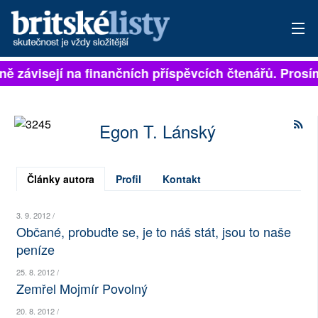
lně závisejí na finančních příspěvcích čtenářů. Prosí
PŘIHLÁSIT
AKTUÁLNÍ VYDÁNÍ
Egon T. Lánský
ARCHIV
ROZHOVORY
Články autora
Profil
Kontakt
TÉMATA
3. 9. 2012 /
Občané, probuďte se, je to náš stát, jsou to naše
NEJČTENĚJŠÍ ZA 7 DNÍ
peníze
AUTOŘI
25. 8. 2012 /
Zemřel Mojmír Povolný
PŘÍSPĚVKY NA PROVOZ
20. 8. 2012 /