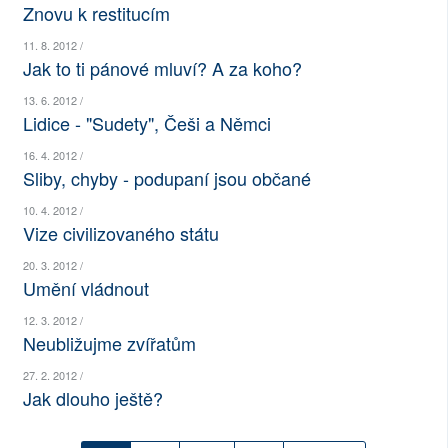
Znovu k restitucím
SOCIÁLNÍ SÍTĚ
11. 8. 2012 /
Jak to ti pánové mluví? A za koho?
RUBRIKY
13. 6. 2012 /
PLNÁ VERZE STRÁNEK
Lidice - "Sudety", Češi a Němci
16. 4. 2012 /
Sliby, chyby - podupaní jsou občané
10. 4. 2012 /
Vize civilizovaného státu
20. 3. 2012 /
Umění vládnout
12. 3. 2012 /
Neubližujme zvířatům
27. 2. 2012 /
Jak dlouho ještě?