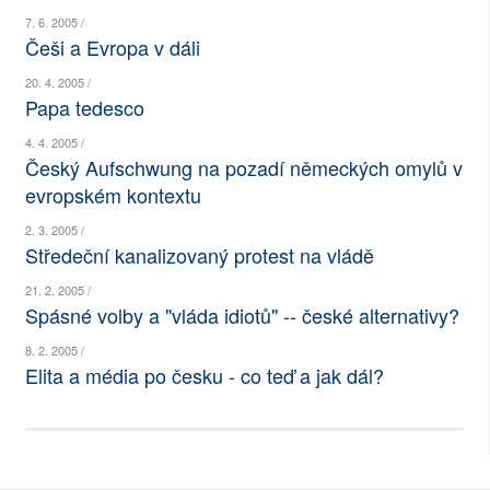
7. 6. 2005 /
SOCIÁLNÍ SÍTĚ
Češi a Evropa v dáli
RUBRIKY
20. 4. 2005 /
Papa tedesco
PLNÁ VERZE STRÁNEK
4. 4. 2005 /
Český Aufschwung na pozadí německých omylů v
evropském kontextu
2. 3. 2005 /
Středeční kanalizovaný protest na vládě
21. 2. 2005 /
Spásné volby a "vláda idiotů" -- české alternativy?
8. 2. 2005 /
Elita a média po česku - co teď a jak dál?