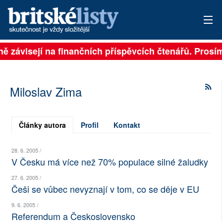
lně závisejí na finančních příspěvcích čtenářů. Prosím
PŘIHLÁSIT
AKTUÁLNÍ VYDÁNÍ
Miloslav Zima
ARCHIV
ROZHOVORY
Články autora
Profil
Kontakt
TÉMATA
28. 6. 2005 /
V Česku má více než 70% populace silné žaludky
NEJČTENĚJŠÍ ZA 7 DNÍ
27. 6. 2005 /
Češi se vůbec nevyznají v tom, co se děje v EU
AUTOŘI
9. 6. 2005 /
PŘÍSPĚVKY NA PROVOZ
Referendum a Československo